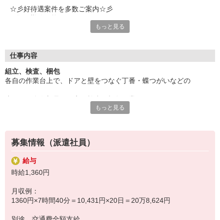
☆彡好待遇案件を多数ご案内☆彡
★即日勤務可能
もっと見る
★資格経験不問
★モクモク作業系
★軽作業
★アクティブワーク
仕事内容
★かんたん事務作業
組立、検査、梱包
★ちょっと難しめの有資格業務
各自の作業台上で、ドアと壁をつなぐ丁番・蝶つがいなどの
★直接雇用前提の紹介派遣
★交通費支給
小さめの金属部品の組立・検査・梱包作業をお願いします。
★週払い制度
もっと見る
★もちろん社会保険完備
作業台で機械に部品をセットしてスイッチを押したり、
気になることやご質問はお問い合わせだけも大歓迎☆彡
電動ドライバーでネジ締めするなどの作業があります。
ご応募心よりお待ちしております（・ω・）ノ
募集情報（派遣社員）
給与
※2025年６月末まで予定のお仕事です
時給1,360円
月収例：
1360円×7時間40分＝10,431円×20日＝20万8,624円
別途 交通費全額支給