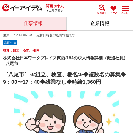
関西
の求人
▼エリア変更
仕事情報
企業情報
更新日：2026/07/28 ※更新日時点の最新情報です
派遣社員
職種：組立、検査、梱包
株式会社日本ワークプレイス関西/184の求人情報詳細（派遣社員）
- 八尾市
［八尾市］≪組立、検査、梱包≫◆複数名の募集◆
9：00〜17：40◆残業なし◆時給1,360円