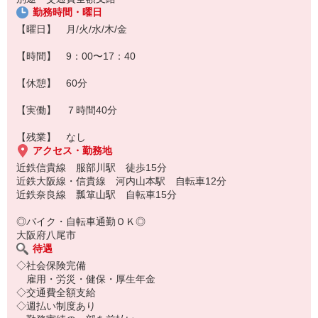
勤務時間・曜日
【曜日】 月/火/水/木/金
【時間】 9：00〜17：40
【休憩】 60分
【実働】 ７時間40分
【残業】 なし
アクセス・勤務地
近鉄信貴線 服部川駅 徒歩15分
近鉄大阪線・信貴線 河内山本駅 自転車12分
近鉄奈良線 瓢箪山駅 自転車15分
◎バイク・自転車通勤ＯＫ◎
大阪府八尾市
待遇
◇社会保険完備
雇用・労災・健保・厚生年金
◇交通費全額支給
◇週払い制度あり