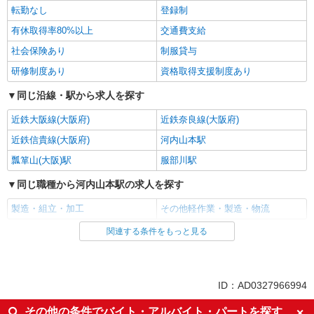
転勤なし
登録制
有休取得率80%以上
交通費支給
社会保険あり
制服貸与
研修制度あり
資格取得支援制度あり
同じ沿線・駅から求人を探す
近鉄大阪線(大阪府)
近鉄奈良線(大阪府)
近鉄信貴線(大阪府)
河内山本駅
瓢箪山(大阪)駅
服部川駅
同じ職種から河内山本駅の求人を探す
製造・組立・加工
その他軽作業・製造・物流
関連する条件をもっと見る
同じ雇用形態から河内山本駅の求人を探す
派遣社員
同じ特徴から河内山本駅の求人を探す
ID：AD0327966994
入社日応相談
即日勤務OK
その他の条件でバイト・アルバイト・パートを探す