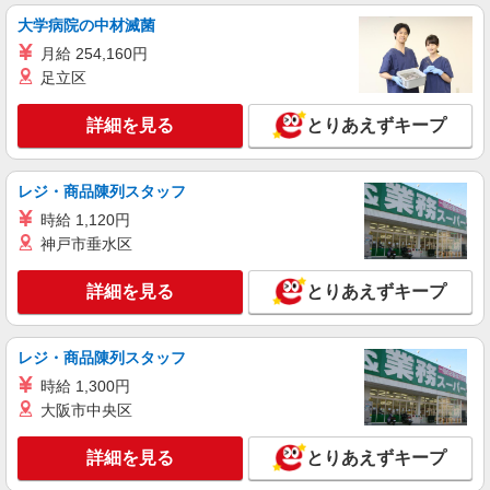
株式会社テクノ・サービス/お仕事No/0903919
大学病院の中材滅菌
加工作業
月給 254,160円
時給1240円交通費全額支給
足立区
大阪府八尾市 ＊バイク通勤OK
詳細を見る
とりあえずキープ
詳細を見る
キープ
レジ・商品陳列スタッフ
派遣社員
株式会社テクノ・サービス/お仕事No/0822033
時給 1,120円
神戸市垂水区
組立・検査など
時給1250円 月収例：184450円以上可能（月収
詳細を見る
例）（残業・休日出勤手当て等が含まれていま
とりあえずキープ
す） 交通費全額支給
大阪府八尾市 ＊バイク通勤OK
レジ・商品陳列スタッフ
詳細を見る
キープ
時給 1,300円
大阪市中央区
詳細を見る
とりあえずキープ