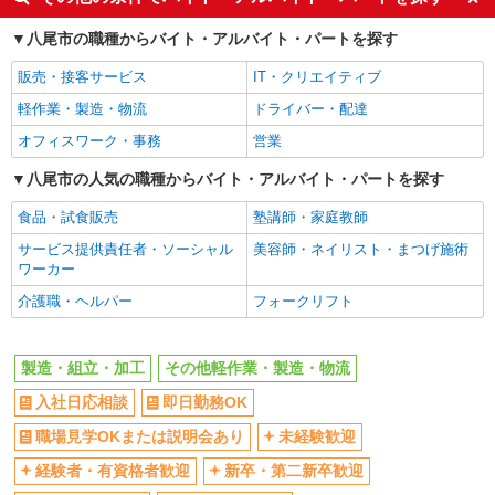
職場見学OKまたは説明会あり
未経験歓迎
八尾市の職種からバイト・アルバイト・パートを探す
経験者・有資格者歓迎
新卒・第二新卒歓迎
販売・接客サービス
IT・クリエイティブ
主婦・主夫歓迎
フリーター歓迎
軽作業・製造・物流
ドライバー・配達
学歴不問
ブランクOK
オフィスワーク・事務
営業
ミドル（40代～）活躍中
エルダー（50代～）活躍中
高収入・高額
八尾市の人気の職種からバイト・アルバイト・パートを探す
昇給あり
週払い
完全週休2日制
食品・試食販売
塾講師・家庭教師
年間休日120日以上
土日祝休み
サービス提供責任者・ソーシャル
美容師・ネイリスト・まつげ施術
ワーカー
短期（3ヶ月以内）
平日のみ勤務OK
介護職・ヘルパー
フォークリフト
フルタイム歓迎
朝
昼
夕方
製造・組立・加工
その他軽作業・製造・物流
髪型・髪色自由
禁煙・分煙
入社日応相談
即日勤務OK
食堂・売店あり
車通勤OK
バイク通勤OK
自転車通勤OK
職場見学OKまたは説明会あり
未経験歓迎
残業ほぼなし
残業少なめ（月20h未満）
経験者・有資格者歓迎
新卒・第二新卒歓迎