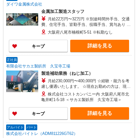
ダイワ金属株式会社
金属加工製造スタッフ
月給22万円〜32万円 ※別途時間外手当、交通
費、住宅手当、皆勤手当、役職手当、賞与あり ※
経験・能力により考慮 ※マシニングセンタ経験者
大阪府八尾市楠根町5-51 ※転勤なし
優遇 ※プレス加工や2tトラック・フォークリフト
の運転ができる方歓迎 ※試用期間最大3ヵ月あり
詳細を見る
キープ
（時給1,180円） ※試用期間は短縮の可能性あり
正社員
有限会社サカエ製鋲所 久宝寺工場
製造補助業務（ねじ加工）
月給230,000円〜400,000円 ☆経験・能力を考
慮し優遇いたします。 ☆現在お勤めの方は、現在
の給与を考慮します。 ※試用期間3ヶ月あり（時
株式会社コストカンパニー内 大阪府八尾市北
給1,200円〜経験により優遇） 習得度により期
亀井町1-5-18 ＜サカエ製鋲所 久宝寺工場＞
間短縮あり
詳細を見る
キープ
アルバイト
パート
株式会社バイトレ（ADM811226GT62）