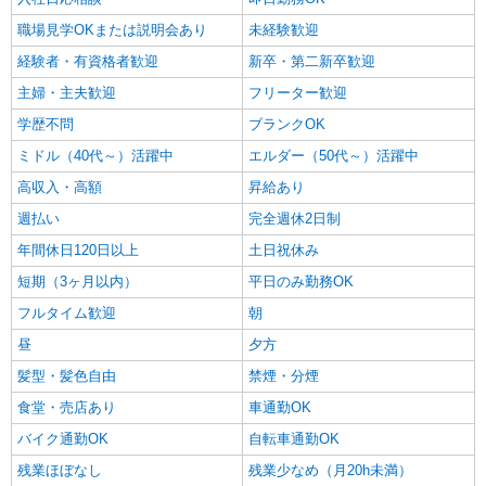
職場見学OKまたは説明会あり
未経験歓迎
経験者・有資格者歓迎
新卒・第二新卒歓迎
主婦・主夫歓迎
フリーター歓迎
学歴不問
ブランクOK
ミドル（40代～）活躍中
エルダー（50代～）活躍中
高収入・高額
昇給あり
週払い
完全週休2日制
年間休日120日以上
土日祝休み
短期（3ヶ月以内）
平日のみ勤務OK
フルタイム歓迎
朝
昼
夕方
髪型・髪色自由
禁煙・分煙
食堂・売店あり
車通勤OK
バイク通勤OK
自転車通勤OK
残業ほぼなし
残業少なめ（月20h未満）