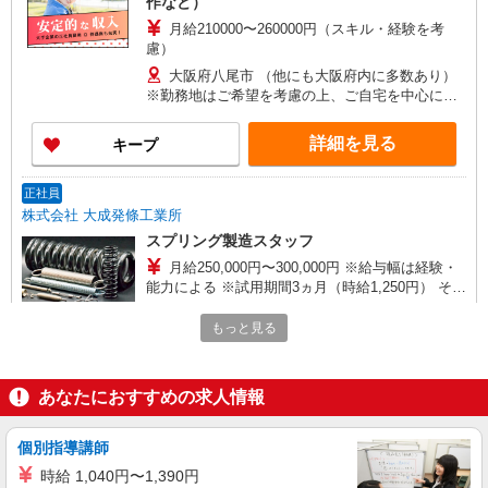
作など）
月給210000〜260000円（スキル・経験を考
慮）
大阪府八尾市 （他にも大阪府内に多数あり）
※勤務地はご希望を考慮の上、ご自宅を中心に通
勤時間120分圏内のエリアとなります。（転勤な
し）
詳細を見る
キープ
正社員
株式会社 大成発條工業所
スプリング製造スタッフ
月給250,000円〜300,000円 ※給与幅は経験・
能力による ※試用期間3ヵ月（時給1,250円） その
他手当 皆勤手当：10,000円 食事手当：10,000円
大阪府八尾市高砂町3丁目3-47
住宅手当：20,000円〜40,000円 家族手当：20,000
もっと見る
円〜40,000円
詳細を見る
キープ
あなたにおすすめの求人情報
派遣社員
株式会社フロンティア
個別指導講師
空調完備の工場内でキカイ部品の検品作業
時給 1,040円〜1,390円
時給1,350円〜1,550円