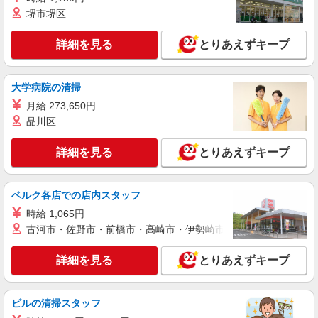
時給：1,400円〜 月収例：267,000円（時給
堺市堺区
×7.45H実働×19日稼働＋各種手当）
大阪府八尾市 勤務地：八尾市 通勤方法：徒歩/
詳細を見る
とりあえずキープ
車/自転車/電車/バイク 最寄り駅：志紀駅より車8
分 ※構内の（無料）駐車場利用OK
詳細を見る
キープ
大学病院の清掃
月給 273,650円
正社員
品川区
UTエージェント株式会社 AGT関西第一CU AGT南大阪エリア HF老原
CL 《JARG1-PC》
詳細を見る
とりあえずキープ
機械操作
時給：1,300円〜 月収例：226,000円（20日稼
働＋残業10時間/月の場合）
ベルク各店での店内スタッフ
大阪府八尾市 勤務詳細：八尾市 通勤方法：徒
時給 1,065円
歩/車/自転車/電車/バイク 最寄り駅：八尾駅から車
古河市・佐野市・前橋市・高崎市・伊勢崎市・太田市・館林市・
9分・徒歩17分 ※構内の（無料）駐車場利用OK
※無料送迎あり （朝）八尾駅07:40→久宝寺駅
詳細を見る
キープ
08:00→会社08:30到着 （夕）会社18:05→久宝寺
詳細を見る
とりあえずキープ
駅18:35→八尾駅18:55到着 ※上記時間のみ送迎あ
り
派遣社員
戦力エージェント株式会社
ビルの清掃スタッフ
工場での金属の巻取り・研磨作業