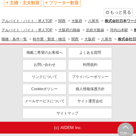
転勤なし
登録制
主婦・主夫歓迎
フリーター歓迎
有休取得率80%以上
交通費支給
もっと見る
社会保険あり
制服貸与
アルバイト・バイト・求人TOP
関西
大阪府
八尾市
株式会社日本ワーク
研修制度あり
資格取得支援制度あり
アルバイト・バイト・求人TOP
大阪府の路線
近鉄大阪線
河内山本駅
同じ職種から求人を探す
職種・条件一覧
軽作業・製造・物流
関西
大阪府
八尾市
株式会社日
軽作業・製造・物流
掲載ご希望のお客様へ
よくある質問
製造・組立・加工
お問い合わせ
利用規約
同じ特徴から求人を探す
リンクについて
プライバシーポリシー
未経験歓迎
ミドル（40代～）活躍中
土日祝休み
短期（3ヶ月以内）
Cookieポリシー
個人情報保護方針
車通勤OK
交通費支給
メールサービスについて
サイト運営会社
社会保険あり
サイトマップ
(c) AIDEM Inc.
TOPへ