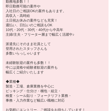
勤務地多数！！
即日勤務可能の案件や
入社日のご相談OKの案件もあります。
高収入・高時給
土日祝お休みの案件なども充実！
週払い、日払いのご相談もOK
10代・20代・30代・40代から中高年
主婦/主夫・フリーター層まで幅広く活躍中♪
派遣先にそのまま社員として
登用されたスタッフさんも
多数いらっしゃいます
未経験歓迎の案件も多数！！
中には資格や経験者歓迎の案件も
幅広くご紹介いたします
◆業種◆
製造・工場、倉庫業務を中心に
ピッキング・仕分け・梱包・組立・
検査・シール貼り・フォークリフト業務・
事務・入力作業など幅広い職種に対応
お気軽にエントリー、ご相談をお待ちしています！