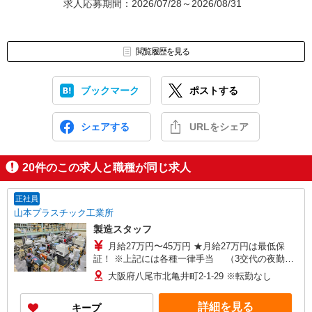
求人応募期間：2026/07/28～2026/08/31
閲覧履歴を見る
ブックマーク
ポストする
シェアする
URLをシェア
20
件のこの求人と職種が同じ求人
正社員
山本プラスチック工業所
製造スタッフ
月給27万円〜45万円 ★月給27万円は最低保
証！ ※上記には各種一律手当 （3交代の夜勤・
深夜手当等）を含む ※経験・スキル・年齢を考慮
大阪府八尾市北亀井町2-1-29 ※転勤なし
の上、優遇 ［別途手当あり］ ・残業手当 ・資
格手当 ・役職手当 ※試用期間3ヵ月：時給1,200円
詳細を見る
キープ
（経験・年齢等により決定。期間短縮の可能性