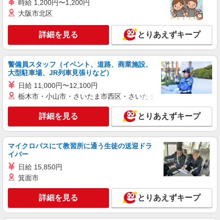
時給 1,200円〜1,200円
時給 1400円 月収例 月収約211,000円以上可
大阪市北区
能！ （時給1,400円×実働6時間50分×22日勤務の
場合） ※残業代別途支給 世帯主の方には、、、
大阪府八尾市安中町
詳細を見る
とりあえずキープ
住宅手当3000円/月〜5000円/月、配偶者手当1万
円/月、お子様一人5000円/月の手当あり ＊各規程
詳細を見る
キープ
あり
警備員スタッフ（イベント、道路、商業施設、
大型駐車場、JR列車見張りなど）
派遣社員
株式会社テクノ・サービス/お仕事No/0827725
日給 11,000円〜12,100円
組立作業など
栃木市・小山市・さいたま市西区・さいたま市岩槻区・久喜市・
時給1400円交通費全額支給
詳細を見る
とりあえずキープ
大阪府八尾市 ＊車・バイク通勤OK
詳細を見る
キープ
マイクロバスにて教習所に通う生徒の送迎ドラ
イバー
派遣社員
日給 15,850円
株式会社テクノ・サービス/お仕事No/0892425
箕面市
組立作業など
詳細を見る
とりあえずキープ
時給1200円交通費全額支給
大阪府八尾市 ＊バイク通勤OK