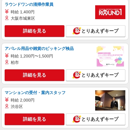
ラウンドワンの清掃作業員
詳細を見る
キープ
時給 1,400円
大阪市城東区
派遣社員
株式会社テクノ・サービス/お仕事No/0862893
詳細を見る
とりあえずキープ
射出成型機OPなど
時給1300円交通費全額支給
大阪府八尾市 ＊バイク通勤OK
アパレル用品や雑貨のピッキング検品
時給 1,200円〜1,500円
詳細を見る
キープ
柏市
詳細を見る
とりあえずキープ
派遣社員
株式会社クルース
金属製品の組立作業
マンションの受付・案内スタッフ
時給1,200円〜1,500円 ※経験・能力による
時給 2,000円
大阪府八尾市泉町
渋谷区
詳細を見る
キープ
詳細を見る
とりあえずキープ
派遣社員