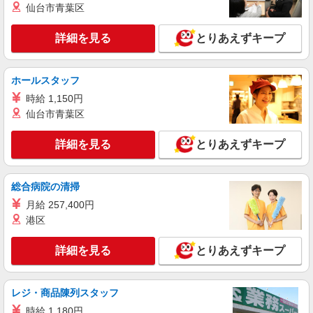
仙台市青葉区
大阪府八尾市水越1丁目
詳細を見る
とりあえずキープ
詳細を見る
キープ
ホールスタッフ
紹介予定派遣
UTエージェント株式会社 AGT関西第一CU AGT南大阪エリア AP太田
時給 1,150円
新町CL 《Jems1C》
仙台市青葉区
ライン作業・充填・検査・梱包・出荷準備・機
械OP
詳細を見る
とりあえずキープ
時給：1,350円〜 月収例：224,000円（時給
×7.75H実働×21日稼働＋各種手当）
大阪府八尾市 勤務詳細：八尾市 通勤方法：自
総合病院の清掃
転車/バス/電車/バイク 最寄り駅：八尾南駅から自
月給 257,400円
転車6分・バイク7分
港区
詳細を見る
キープ
詳細を見る
とりあえずキープ
正社員
UTエージェント株式会社 AGT関西第一CU AGT南大阪エリア MH空港
CL 《Javo1C》
レジ・商品陳列スタッフ
機械操作・積込作業・生産管理
時給 1,180円