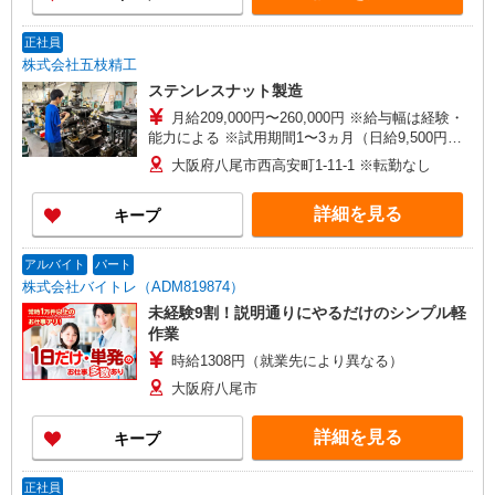
あり）
正社員
株式会社五枝精工
ステンレスナット製造
月給209,000円〜260,000円 ※給与幅は経験・
能力による ※試用期間1〜3ヵ月（日給9,500円）
能力により試用期間短縮あり ※別途、皆勤手
大阪府八尾市西高安町1-11-1 ※転勤なし
当、家族手当あり
詳細を見る
キープ
アルバイト
パート
株式会社バイトレ（ADM819874）
未経験9割！説明通りにやるだけのシンプル軽
作業
時給1308円（就業先により異なる）
大阪府八尾市
詳細を見る
キープ
正社員