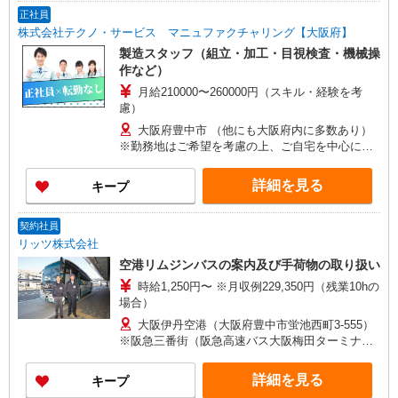
正社員
株式会社テクノ・サービス マニュファクチャリング【大阪府】
製造スタッフ（組立・加工・目視検査・機械操
作など）
月給210000〜260000円（スキル・経験を考
慮）
大阪府豊中市 （他にも大阪府内に多数あり）
※勤務地はご希望を考慮の上、ご自宅を中心に通
勤時間120分圏内のエリアとなります。（転勤な
し）
詳細を見る
キープ
契約社員
リッツ株式会社
空港リムジンバスの案内及び手荷物の取り扱い
時給1,250円〜 ※月収例229,350円（残業10hの
場合）
大阪伊丹空港（大阪府豊中市蛍池西町3-555）
※阪急三番街（阪急高速バス大阪梅田ターミナ
ル）での勤務も 可能です。ご希望の方はご相談
ください。
詳細を見る
キープ