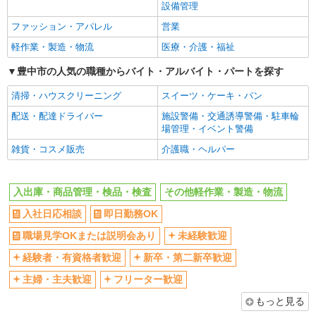
設備管理
学歴不問
ブランクOK
ファッション・アパレル
営業
ミドル（40代～）活躍中
エルダー（50代～）活躍中
軽作業・製造・物流
医療・介護・福祉
高収入・高額
昇給あり
豊中市の人気の職種からバイト・アルバイト・パートを探す
週払い
完全週休2日制
清掃・ハウスクリーニング
スイーツ・ケーキ・パン
年間休日120日以上
土日祝休み
配送・配達ドライバー
施設警備・交通誘導警備・駐車輪
短期（3ヶ月以内）
平日のみ勤務OK
場管理・イベント警備
フルタイム歓迎
朝
雑貨・コスメ販売
介護職・ヘルパー
昼
夕方
髪型・髪色自由
禁煙・分煙
入出庫・商品管理・検品・検査
その他軽作業・製造・物流
食堂・売店あり
車通勤OK
入社日応相談
即日勤務OK
バイク通勤OK
自転車通勤OK
職場見学OKまたは説明会あり
未経験歓迎
残業ほぼなし
残業少なめ（月20h未満）
経験者・有資格者歓迎
新卒・第二新卒歓迎
転勤なし
登録制
主婦・主夫歓迎
フリーター歓迎
有休取得率80%以上
交通費支給
もっと見る
社会保険あり
制服貸与