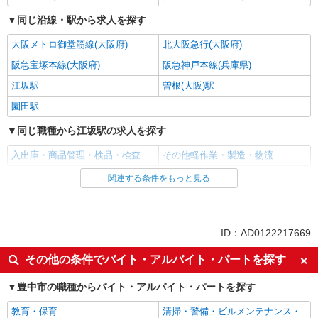
同じ沿線・駅から求人を探す
大阪メトロ御堂筋線(大阪府)
北大阪急行(大阪府)
阪急宝塚本線(大阪府)
阪急神戸本線(兵庫県)
江坂駅
曽根(大阪)駅
園田駅
同じ職種から江坂駅の求人を探す
入出庫・商品管理・検品・検査
その他軽作業・製造・物流
関連する条件をもっと見る
同じ雇用形態から江坂駅の求人を探す
派遣社員
同じ特徴から江坂駅の求人を探す
ID：AD0122217669
入社日応相談
即日勤務OK
その他の条件でバイト・アルバイト・パートを探す
職場見学OKまたは説明会あり
未経験歓迎
豊中市の職種からバイト・アルバイト・パートを探す
経験者・有資格者歓迎
新卒・第二新卒歓迎
教育・保育
清掃・警備・ビルメンテナンス・
主婦・主夫歓迎
フリーター歓迎