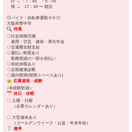
行 → ・7：40 ・8：05
帰 → 17：40 〜 順次
◎バイク・自転車通勤ＯＫ◎
大阪府豊中市
待遇
◇社会保険完備
雇用・労災・健保・厚生年金
◇交通費全額支給
◇週払い制度あり
勤務実績の一部を前払い
◇有給休暇あり
◇定期健康診断
◇屋内禁煙(喫煙スペースあり)
応募資格・経験
♪未経験歓迎♪
休日・休暇
〇 土曜・日曜
（企業カレンダーあり）
〇 大型連休あり
（ゴールデンウイーク・お盆・年末年始）
備考