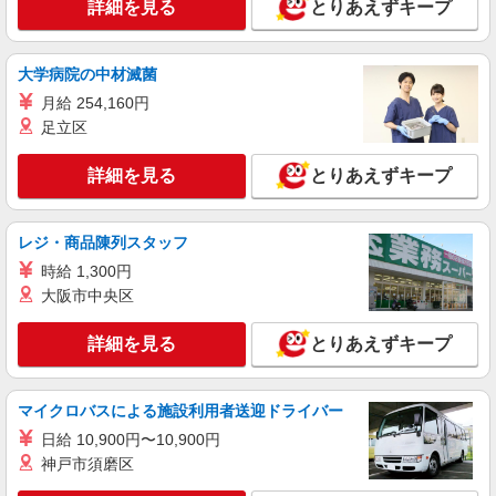
詳細を見る
とりあえずキープ
派遣社員
株式会社テクノ・サービス/お仕事No/0797473
缶の運搬・製造補助
大学病院の中材滅菌
時給1300円交通費全額支給
月給 254,160円
足立区
大阪府豊中市 ＊バイク通勤OK
詳細を見る
とりあえずキープ
詳細を見る
キープ
派遣社員
レジ・商品陳列スタッフ
株式会社テクノ・サービス/お仕事No/0891360
時給 1,300円
部品の目視検査
大阪市中央区
時給1300円交通費全額支給
大阪府豊中市 ＊バイク通勤OK
詳細を見る
とりあえずキープ
詳細を見る
キープ
マイクロバスによる施設利用者送迎ドライバー
日給 10,900円〜10,900円
神戸市須磨区