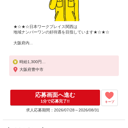
★☆★☆日本ワークプレイス関西は
地域ナンバーワンの好待遇を目指しています★☆★☆
大阪府内...
時給1,300円
大阪府豊中市
月収例：
1300円×5時間6分＝6,630円×22日＝14万5,860円
フルタイムの場合＞
応募画面へ進む
1300円×7時間54分＝10,270円×22日＝22万5,940円
1分で応募完了!!
キープ
別途 交通費全額支給
求人応募期間：2026/07/28～2026/08/31