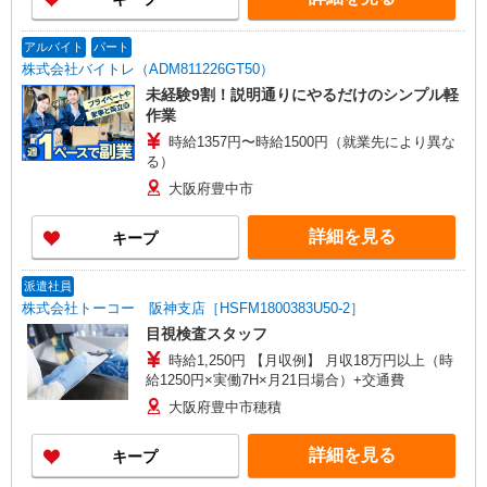
アルバイト
パート
株式会社バイトレ（ADM811226GT50）
未経験9割！説明通りにやるだけのシンプル軽
作業
時給1357円〜時給1500円（就業先により異な
る）
大阪府豊中市
詳細を見る
キープ
派遣社員
株式会社トーコー 阪神支店［HSFM1800383U50-2］
目視検査スタッフ
時給1,250円 【月収例】 月収18万円以上（時
給1250円×実働7H×月21日場合）+交通費
大阪府豊中市穂積
詳細を見る
キープ