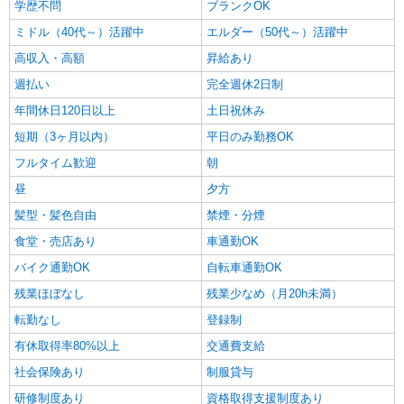
学歴不問
ブランクOK
ミドル（40代～）活躍中
エルダー（50代～）活躍中
高収入・高額
昇給あり
週払い
完全週休2日制
年間休日120日以上
土日祝休み
短期（3ヶ月以内）
平日のみ勤務OK
フルタイム歓迎
朝
昼
夕方
髪型・髪色自由
禁煙・分煙
食堂・売店あり
車通勤OK
バイク通勤OK
自転車通勤OK
残業ほぼなし
残業少なめ（月20h未満）
転勤なし
登録制
有休取得率80%以上
交通費支給
社会保険あり
制服貸与
研修制度あり
資格取得支援制度あり