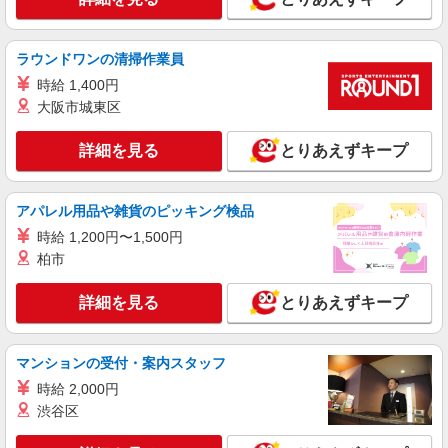
大阪府豊中市 ＊バイク通勤OK
詳細を見る
キープ
ラウンドワンの清掃作業員
時給 1,400円
派遣社員
大阪市城東区
株式会社テクノ・サービス/お仕事No/0900228
検査・箱詰め作業
詳細を見る
とりあえずキープ
時給1250円交通費全額支給
大阪府豊中市 ＊バイク通勤OK
アパレル用品や雑貨のピッキング検品
時給 1,200円〜1,500円
詳細を見る
キープ
柏市
派遣社員
詳細を見る
とりあえずキープ
株式会社テクノ・サービス/お仕事No/0899842
品質検査・管理業務
時給1250円交通費全額支給
マンションの受付・案内スタッフ
大阪府豊中市 ＊バイク通勤OK
時給 2,000円
渋谷区
詳細を見る
キープ