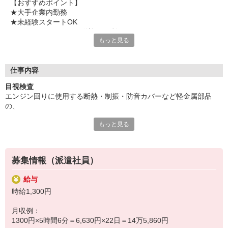
【おすすめポイント】
★大手企業内勤務
★未経験スタートOK
★フルタイムも可 （送迎バス利用可）
もっと見る
★重量物なし
★残業ほぼなし
気になることやご質問はお問い合わせだけも大歓迎☆彡
仕事内容
ご応募心よりお待ちしております（・ω・）ノ
目視検査
エンジン回りに使用する断熱・制振・防音カバーなど軽金属部品
の、
もっと見る
プレス加工後の目視検査をお願いします。
アルミ・ステンレス材などを使用しているのでも軽く扱いやすいで
す。
募集情報（派遣社員）
空いた時間にはマシンオペレーター業務もお願いします。
給与
時給1,300円
※長期のお仕事です。
月収例：
1300円×5時間6分＝6,630円×22日＝14万5,860円