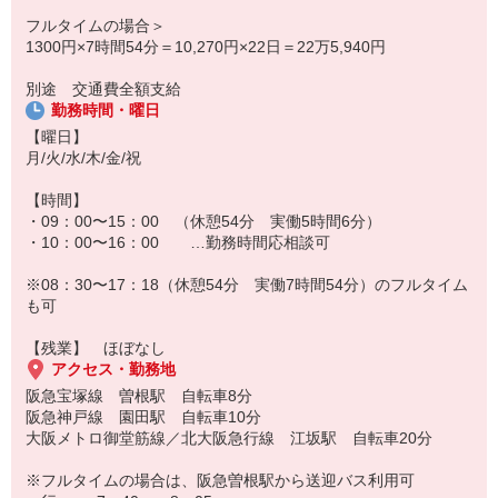
フルタイムの場合＞
1300円×7時間54分＝10,270円×22日＝22万5,940円
別途 交通費全額支給
勤務時間・曜日
【曜日】
月/火/水/木/金/祝
【時間】
・09：00〜15：00 （休憩54分 実働5時間6分）
・10：00〜16：00 …勤務時間応相談可
※08：30〜17：18（休憩54分 実働7時間54分）のフルタイム
も可
【残業】 ほぼなし
アクセス・勤務地
阪急宝塚線 曽根駅 自転車8分
阪急神戸線 園田駅 自転車10分
大阪メトロ御堂筋線／北大阪急行線 江坂駅 自転車20分
※フルタイムの場合は、阪急曽根駅から送迎バス利用可