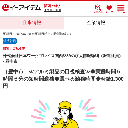
関西
の求人
▼エリア変更
仕事情報
企業情報
更新日：2026/07/28 ※更新日時点の最新情報です
派遣社員
職種：目視検査
株式会社日本ワークプレイス関西/239の求人情報詳細（派遣社員）
- 豊中市
［豊中市］≪アルミ製品の目視検査≫◆実働時間５
時間６分の短時間勤務◆選べる勤務時間◆時給1,300
円