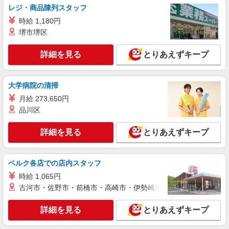
レジ・商品陳列スタッフ
詳細を見る
キープ
時給 1,180円
堺市堺区
派遣社員
株式会社テクノ・サービス/お仕事No/0883643
詳細を見る
とりあえずキープ
検査・仕上げ作業など
時給1250円交通費全額支給
大阪府豊中市 ＊バイク通勤OK
大学病院の清掃
月給 273,650円
詳細を見る
キープ
品川区
派遣社員
詳細を見る
とりあえずキープ
株式会社テクノ・サービス/お仕事No/0892021
金属粉末の生産業務
ベルク各店での店内スタッフ
時給1275円交通費全額支給
時給 1,065円
大阪府豊中市 ＊バイク通勤OK
古河市・佐野市・前橋市・高崎市・伊勢崎市・太田市・館林市・
詳細を見る
キープ
詳細を見る
とりあえずキープ
派遣社員