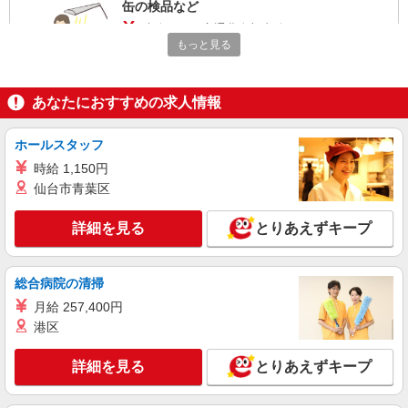
缶の検品など
時給1250円交通費全額支給
もっと見る
大阪府豊中市 ＊バイク通勤OK
詳細を見る
キープ
あなたにおすすめの求人情報
派遣社員
ホールスタッフ
株式会社テクノ・サービス/お仕事No/0833342
時給 1,150円
実験器具の洗浄業務
仙台市青葉区
時給1300円交通費全額支給
大阪府豊中市
詳細を見る
とりあえずキープ
詳細を見る
キープ
総合病院の清掃
派遣社員
月給 257,400円
株式会社テクノ・サービス/お仕事No/0848447
港区
検査・梱包など
詳細を見る
時給1300円交通費全額支給
とりあえずキープ
大阪府豊中市 ＊バイク通勤OK