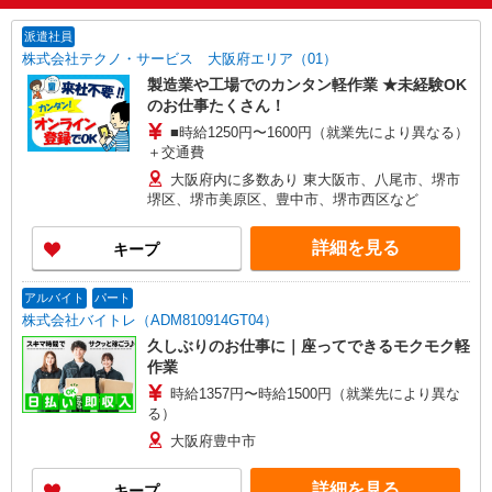
派遣社員
株式会社テクノ・サービス 大阪府エリア（01）
製造業や工場でのカンタン軽作業 ★未経験OK
のお仕事たくさん！
■時給1250円〜1600円（就業先により異なる）
＋交通費
大阪府内に多数あり 東大阪市、八尾市、堺市
堺区、堺市美原区、豊中市、堺市西区など
詳細を見る
キープ
アルバイト
パート
株式会社バイトレ（ADM810914GT04）
久しぶりのお仕事に｜座ってできるモクモク軽
作業
時給1357円〜時給1500円（就業先により異な
る）
大阪府豊中市
詳細を見る
キープ