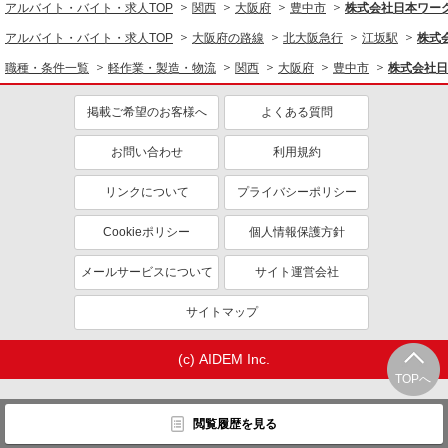
アルバイト・バイト・求人TOP
関西
大阪府
豊中市
株式会社日本ワーク
研修制度あり
資格取得支援制度あり
アルバイト・バイト・求人TOP
大阪府の路線
北大阪急行
江坂駅
株式
同じ職種から求人を探す
職種・条件一覧
軽作業・製造・物流
関西
大阪府
豊中市
株式会社日
軽作業・製造・物流
入出庫・商品管理・検品・検査
掲載ご希望のお客様へ
よくある質問
同じ特徴から求人を探す
お問い合わせ
利用規約
未経験歓迎
ミドル（40代～）活躍中
リンクについて
プライバシーポリシー
土日祝休み
短期（3ヶ月以内）
Cookieポリシー
個人情報保護方針
車通勤OK
交通費支給
社会保険あり
メールサービスについて
サイト運営会社
サイトマップ
(c) AIDEM Inc.
TOPへ
閲覧履歴を見る