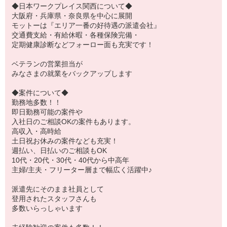
◆日本ワークプレイス関西について◆
大阪府・兵庫県・奈良県を中心に展開
モットーは『エリア一番の好待遇の派遣会社』
交通費支給・有給休暇・各種保険完備・
定期健康診断などフォーロー面も充実です！
ベテランの営業担当が
みなさまの就業をバックアップします
◆案件について◆
勤務地多数！！
即日勤務可能の案件や
入社日のご相談OKの案件もあります。
高収入・高時給
土日祝お休みの案件なども充実！
週払い、日払いのご相談もOK
10代・20代・30代・40代から中高年
主婦/主夫・フリーター層まで幅広く活躍中♪
派遣先にそのまま社員として
登用されたスタッフさんも
多数いらっしゃいます