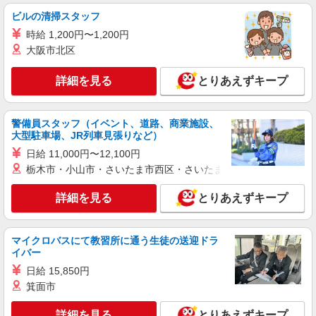
株式会社テクノ・サービス/お仕事No/0838427
ビルの清掃スタッフ
部品の目視検査作業等
時給 1,200円〜1,200円
時給1241円交通費全額支給
大阪市北区
大阪府豊中市 ＊バイク通勤OK
詳細を見る
とりあえずキープ
詳細を見る
キープ
警備員スタッフ（イベント、道路、商業施設、
派遣社員
大型駐車場、JR列車見張りなど）
株式会社テクノ・サービス/お仕事No/0876672
日給 11,000円〜12,100円
電子機器の組立・検査
栃木市・小山市・さいたま市西区・さいたま市岩槻区・久喜市・
時給1300円交通費全額支給
大阪府豊中市
詳細を見る
とりあえずキープ
詳細を見る
キープ
マイクロバスにて教習所に通う生徒の送迎ドラ
イバー
紹介予定派遣
株式会社テクノ・サービス/お仕事No/0891379
日給 15,850円
箕面市
品質管理業務
時給1500円交通費全額支給
詳細を見る
とりあえずキープ