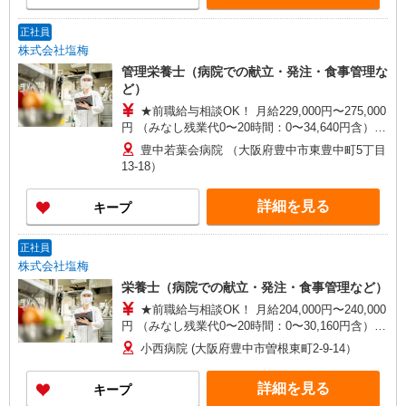
正社員
株式会社塩梅
管理栄養士（病院での献立・発注・食事管理な
ど）
★前職給与相談OK！ 月給229,000円〜275,000
円 （みなし残業代0〜20時間：0〜34,640円含）
月収例：26万円（残業10時間：17,460円含） ※み
豊中若葉会病院 （大阪府豊中市東豊中町5丁目
なし残業時間超過分は別途支給 ※管理栄養士手
13-18）
当：25,000円 ※交通費全額支給（規定あり） ※給
与は経験・能力により考慮 ※賞与年2回（業績・
詳細を見る
キープ
成績により変動） ※入社後3ヶ月は契約社員（条
件変更なし）
正社員
株式会社塩梅
栄養士（病院での献立・発注・食事管理など）
★前職給与相談OK！ 月給204,000円〜240,000
円 （みなし残業代0〜20時間：0〜30,160円含）
月収例：23万円（残業10時間：15,440円含） ※み
小西病院 (大阪府豊中市曽根東町2-9-14）
なし残業時間超過分は別途支給 ※交通費全額支給
（規定あり） ※給与は経験・能力により考慮 ※賞
詳細を見る
キープ
与年2回（業績・成績により変動） ※入社後3ヶ月