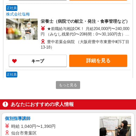
は契約社員（条件変更なし）
正社員
株式会社塩梅
栄養士（病院での献立・発注・食事管理など）
★前職給与相談OK！ 月給204,000円〜240,000
円 （みなし残業代0〜20時間：0〜30,160円含）
月収例：23万円（残業10時間：15,440円含） ※み
豊中若葉会病院 （大阪府豊中市東豊中町5丁目
なし残業時間超過分は別途支給 ※交通費全額支給
13-18）
（規定あり） ※給与は経験・能力により考慮 ※賞
与年2回（業績・成績により変動） ※入社後3ヶ月
詳細を見る
キープ
は契約社員（条件変更なし）
正社員
株式会社塩梅
もっと見る
管理栄養士（病院での献立・発注・食事管理な
ど）
★前職給与相談OK！ 月給229,000円〜275,000
あなたにおすすめの求人情報
円 （みなし残業代0〜20時間：0〜34,640円含）
月収例：26万円（残業10時間：17,460円含） ※み
小西病院 (大阪府豊中市曽根東町2-9-14）
なし残業時間超過分は別途支給 ※管理栄養士手
個別指導講師
当：25,000円 ※交通費全額支給（規定あり） ※給
時給 1,040円〜1,390円
詳細を見る
キープ
与は経験・能力により考慮 ※賞与年2回（業績・
仙台市青葉区
成績により変動） ※入社後3ヶ月は契約社員（条