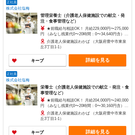
など
オススメです。
正社員
株式会社塩梅
管理栄養士（介護老人保健施設での献立・発
注・食事管理など）
★前職給与相談OK！ 月給229,000円〜275,000
円 （みなし残業代0〜20時間：0〜34,640円含）
月収例：26万円（残業10時間：17,460円含） ※み
介護老人保健施設わかば （大阪府豊中市東泉
なし残業時間超過分は別途支給 ※管理栄養士手
丘3丁目1-1）
当：25,000円 ※交通費全額支給（規定あり） ※給
与は経験・能力により考慮 ※賞与年2回（業績・
詳細を見る
キープ
成績により変動） ※入社後3ヶ月は契約社員（条
件変更なし）
正社員
株式会社塩梅
栄養士（介護老人保健施設での献立・発注・食
事管理など）
★前職給与相談OK！ 月給204,000円〜240,000
円 （みなし残業代0〜20時間：0〜30,160円含）
月収例：23万円（残業10時間：15,440円含） ※み
介護老人保健施設わかば （大阪府豊中市東泉
なし残業時間超過分は別途支給 ※交通費全額支給
丘3丁目1-1）
（規定あり） ※給与は経験・能力により考慮 ※賞
与年2回（業績・成績により変動） ※入社後3ヶ月
詳細を見る
キープ
は契約社員（条件変更なし）