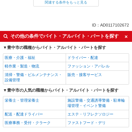
関連する条件をもっと見る
同じ雇用形態から千里中央駅の求人を探す
正社員
同じ特徴から千里中央駅の求人を探す
ID：AD0117102672
入社日応相談
未経験歓迎
その他の条件でバイト・アルバイト・パートを探す
経験者・有資格者歓迎
新卒・第二新卒歓迎
豊中市の職種からバイト・アルバイト・パートを探す
女性活躍中
主婦・主夫歓迎
医療・介護・福祉
ドライバー・配達
フリーター歓迎
学歴不問
軽作業・製造・物流
ファッション・アパレル
ボーナス・賞与あり
昇給あり
清掃・警備・ビルメンテナンス・
販売・接客サービス
禁煙・分煙
交通費支給
設備管理
社会保険あり
家賃補助・住宅手当有
豊中市の人気の職種からバイト・アルバイト・パートを探す
産休・育休取得実績あり
各種手当（家族・役職・インセン
ティブなど）あり
栄養士・管理栄養士
施設警備・交通誘導警備・駐車輪
場管理・イベント警備
制服貸与
研修制度あり
配送・配達ドライバー
エステ・リフレクソロジー
資格取得支援制度あり
医療事務・受付・クラーク
ファストフード・デリ
同じ職種から求人を探す