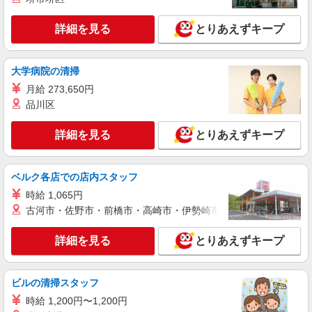
士
詳細を見る
とりあえずキープ
有資格者：時給1,500円〜 資格なし：時給
1,400円〜 （経験により考慮）
豊中サテライト （大阪府豊中市宝山町6-7 介護
大学病院の清掃
老人保健施設ロココリハ内厨房）
月給 273,650円
詳細を見る
キープ
品川区
詳細を見る
とりあえずキープ
正社員
株式会社アルス 豊中サテライト
老健の調理師または栄養士
ベルク各店での店内スタッフ
月給25万円〜30万円（経験により考慮）
時給 1,065円
豊中サテライト （大阪府豊中市宝山町6-7 ロ
古河市・佐野市・前橋市・高崎市・伊勢崎市・太田市・館林市・
ココリハ内厨房）
詳細を見る
とりあえずキープ
詳細を見る
キープ
ビルの清掃スタッフ
時給 1,200円〜1,200円