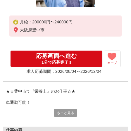
月給：200000円〜240000円
大阪府豊中市
応募画面へ進む
1分で応募完了!!
キープ
求人応募期間：2026/08/04～2026/12/04
★☆豊中市で『栄養士』のお仕事☆★
車通勤可能！
もっと見る
＼＼イフスコヘルスケアはこんな会社です／／
●病院・医療分野：食を通じた心と体の健康を支えるための食事
サービス
仕事内容