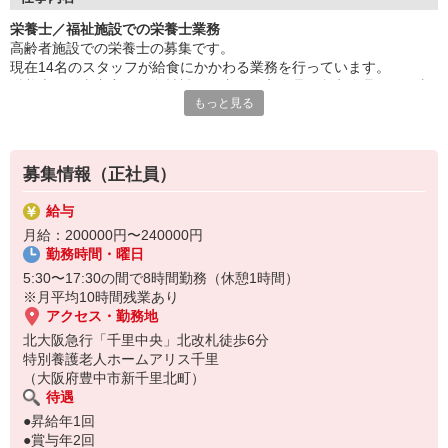
●介護・福祉分野：食べる喜びと幸せを実感していただける食事
栄養士／福祉施設での栄養士業務
サービス
高齢者施設での栄養士の募集です。
●保育分野：健康な体づくりと健全な食習慣づくりのための食事
現在14名のスタッフが給食にかかわる業務を行っています。
サービス
栄養士の仕事内容は、食材料の発注、在庫管理、衛生管理などの事
もっと見る
務処理、調理や盛付などの厨房での業務もあります。
幅広い経験と高い技術力を活かし、
先輩スタッフがサポートできる環境なので、未経験やブランクがあ
ヘルスケア分野に特化した食事サービスを提供しています。
る方でも大丈夫！
支社のインストラクターや献立チームもフォローしますので安心し
★カフェ・レストラン経験者の方も活躍中！
募集情報（正社員）
てご応募ください。
★ハローワークにも掲載中の求人です！
資格を活かし、ご利用者様に笑顔をお届けするお食事を一緒に作っ
★Iターン・Uターン歓迎！
給与
ていきませんか？
★料理が好きな方にピッタリ！
月給：200000円〜240000円
★家事炊事！
勤務時間・曜日
5:30〜17:30の間で8時間勤務（休憩1時間）
※月平均10時間残業あり
アクセス・勤務地
北大阪急行「千里中央」北改札徒歩6分
特別養護老人ホームアリス千里
（大阪府豊中市新千里北町）
待遇
●昇給年1回
●賞与年2回