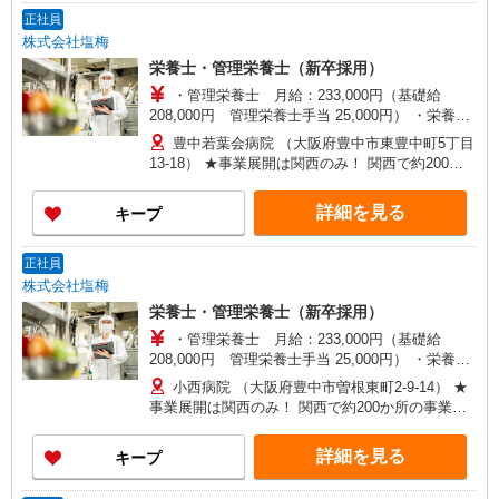
正社員
株式会社塩梅
栄養士・管理栄養士（新卒採用）
・管理栄養士 月給：233,000円（基礎給
208,000円 管理栄養士手当 25,000円） ・栄養士
（4年制） 月給208,000円（基礎給 208,000
豊中若葉会病院 （大阪府豊中市東豊中町5丁目
円） ・栄養士（2年制） 月給204,000円（基礎
13-18） ★事業展開は関西のみ！ 関西で約200か
給 204,000円） ※昇給年1回（4月）…勤続給（毎
所の事業所を展開する地域密着型の会社です。 勤
年5,000円）＋能力給 ※賞与年2回（7月・12
務希望の府県（大阪・兵庫・京都・奈良・滋賀）
詳細を見る
キープ
月） ※1年目から支給 ※手当…通勤手当（全額
を選んでエントリーできるので、 関西にお住まい
支給）、管理栄養士手当、住宅手当（規定有り）
でご自宅から通いたい方、地元関西に戻って働き
など
たい方にもオススメです。 ※会社指定の社宅利用
正社員
の場合、自己負担1割です！
株式会社塩梅
栄養士・管理栄養士（新卒採用）
・管理栄養士 月給：233,000円（基礎給
208,000円 管理栄養士手当 25,000円） ・栄養士
（4年制） 月給208,000円（基礎給 208,000
小西病院 （大阪府豊中市曽根東町2-9-14） ★
円） ・栄養士（2年制） 月給204,000円（基礎
事業展開は関西のみ！ 関西で約200か所の事業所
給 204,000円） ※昇給年1回（4月）…勤続給（毎
を展開する地域密着型の会社です。 勤務希望の府
年5,000円）＋能力給 ※賞与年2回（7月・12
県（大阪・兵庫・京都・奈良・滋賀）を選んでエ
詳細を見る
キープ
月） ※1年目から支給 ※手当…通勤手当（全額
ントリーできるので、 関西にお住まいでご自宅か
支給）、管理栄養士手当、住宅手当（規定有り）
ら通いたい方、地元関西に戻って働きたい方にも