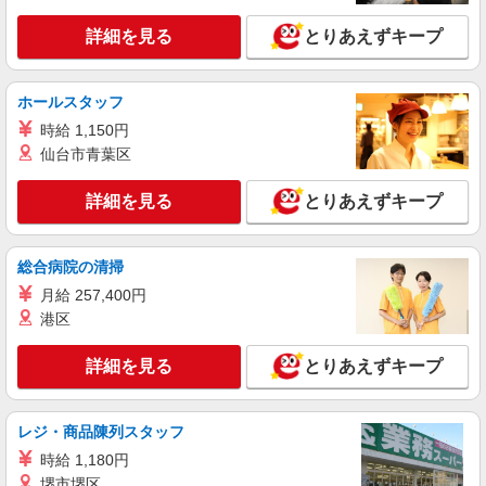
件変更なし）
派遣社員
紹介予定派遣
詳細を見る
とりあえずキープ
ベルサンテ株式会社 大阪本社
栄養士/幼稚園給食室 週3日〜 15:30まで
【時給】1,300円〜＋交通費別途全額支給
ホールスタッフ
大阪府 豊中市にある私立幼稚園
時給 1,150円
仙台市青葉区
詳細を見る
キープ
詳細を見る
とりあえずキープ
業務委託
SOMPOヘルスサポート株式会社 全支援対応コース
総合病院の清掃
保健師・管理栄養士 特定保健指導
報酬：出来高制 報酬額（消費税抜き）： ・事
月給 257,400円
業所一括面談(対面) 1日：10,000円〜14,716円 ・
港区
個別訪問(対面) 1件：4,286円〜5,239円 ・遠隔面
【活動エリア】大阪府豊中市及びその周辺
談 1件：1,500〜1,691円 ・電話支援 1件：
詳細を見る
とりあえずキープ
1,000円〜1,429円 ・ICTメール支援 1件：500円
詳細を見る
キープ
※上記金額に消費税を加えた金額をお支払いいた
します ※交通費・電話代は弊社負担。その他、支
援内容により細則あり。
レジ・商品陳列スタッフ
パート
株式会社アルス 豊中サテライト
時給 1,180円
堺市堺区
介護老人保健施設内厨房での調理師または栄養