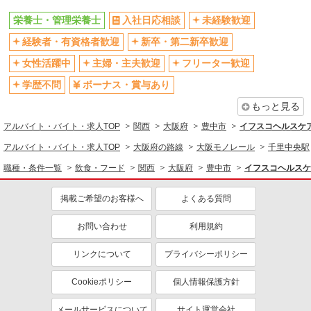
飲食・フード
栄養士・管理栄養士
入社日応相談
未経験歓迎
栄養士・管理栄養士
経験者・有資格者歓迎
新卒・第二新卒歓迎
同じ特徴から求人を探す
女性活躍中
主婦・主夫歓迎
フリーター歓迎
未経験歓迎
ボーナス・賞与あり
学歴不問
ボーナス・賞与あり
交通費支給
社会保険あり
もっと見る
産休・育休取得実績あり
アルバイト・バイト・求人TOP
関西
大阪府
豊中市
イフスコヘルスケ
アルバイト・バイト・求人TOP
大阪府の路線
大阪モノレール
千里中央駅
職種・条件一覧
飲食・フード
関西
大阪府
豊中市
イフスコヘルスケ
掲載ご希望のお客様へ
よくある質問
お問い合わせ
利用規約
リンクについて
プライバシーポリシー
Cookieポリシー
個人情報保護方針
メールサービスについて
サイト運営会社