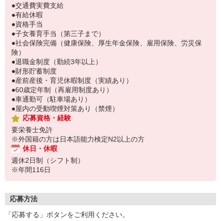
●交通費実費支給
●有給休暇
●資格手当
●子女養育手当（第三子まで）
●社会保険完備（健康保険、厚生年金保険、雇用保険、労災保
険）
●退職金制度（勤続3年以上）
●財形貯蓄制度
●産前産後・育児休暇制度（実績あり）
●60歳定年制（再雇用制度あり）
●車通勤可（駐車場あり）
●屋内の受動喫煙対策あり（禁煙）
応募資格・経験
要栄養士免許
※外国籍の方は日本語能力検定N2以上の方
休日・休暇
週休2日制（シフト制）
※年間116日
応募方法
「応募する」ボタンをご利用ください。