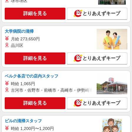
堺市堺区
兵庫県神戸市中央区／最寄駅：神戸三宮（阪
神）駅、三ノ宮駅 ※9月頃までは本社（＝三ノ宮
詳細を見る
とりあえずキープ
駅から社バスで15分）にて勤務
詳細を見る
キープ
大学病院の清掃
正社員
月給 273,650円
株式会社ラヴォックス
品川区
法人営業（神戸）
【月給制】 月給：277,400円〜739,800円 ※固
詳細を見る
とりあえずキープ
定残業手当は月、45時間0分、97,600円〜260,200
円を支給 超過した時間外労働の残業時間代は追加
兵庫県神戸市中央区磯辺通三丁目1番7号 コ
支給
ンコルディア神戸 12階 【変更の範囲：会社の定
ベルク各店での店内スタッフ
める場所】
時給 1,065円
詳細を見る
キープ
古河市・佐野市・前橋市・高崎市・伊勢崎市・太田市・館林市・
派遣社員
詳細を見る
とりあえずキープ
株式会社クラスター 大阪オフィス
営業
ビルの清掃スタッフ
時給2000円×実働7.5時間＝15000円+通勤交通
費
時給 1,200円〜1,200円