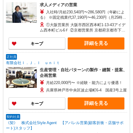
求人メディアの営業
入社時/月給230,540円〜286,580円（年齢によ
る） ※固定残業代37,190円〜46,230円（月25時間
相当分）含む 25時間を超える残業については別
①大阪営業所 大阪市西区西本町1-13-43アイデ
途支給 ★営業成果に応じた給与形態になります
ム西本町ビル6Ｆ ②京都営業所 京都府京都市下京
（原則として入社半年以降）
区綾小路通烏丸西入童侍者町167ＡＹＡ四条烏丸ビ
ル7F ③守口営業所 大阪府守口市八島町1-12守口
詳細を見る
キープ
KSビルディング6F ④堺営業所 大阪府堺市堺区戎
島町4-45-1ポルタス堺12F ⑤奈良営業所 奈良県奈
良市大宮町3-4-29大宮西田ビル3F ⑥和歌山営業所
正社員
和歌山県和歌山市美園町5-1-8山榮ビル5F ⑦神戸
有限会社Ｉ．Ｊ．Ｉ ｕｎｉｔ
営業所 兵庫県神戸市中央区相生町1-2-1東成ビル
生産管理・自社パターンの製作・縫製・提案、
6F ⑧姫路営業所 兵庫県姫路市豊沢町140番地新姫
企画営業
路ビル5F ⑨岡山営業所 岡山県岡山市北区桑田町
月給220,000円〜 ※経験・能力により優遇！
18-28 明治安田生命岡山桑田町ビル7F ⑩福岡営業
所 福岡県福岡市博多区祇園町 1-40 大樹生命福岡
兵庫県神戸市中央区波止場町6-4 国産3号上屋
祇園ビル 7F ご希望の勤務地、通勤時間等を考慮
の上、配属先を決定いたします。 ★Uターン・Iタ
詳細を見る
キープ
ーン歓迎 【変更の範囲】会社が定める事業所
契約社員
《契》 株式会社Style Agent 【アパレル営業(顧客折衝・店舗サポ
ート)スタッフ】