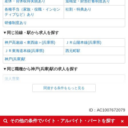
産休・育休取得実績あり
退職金・財形貯蓄制度あり
各種手当（家族・役職・インセン
社割・特典あり
ティブなど）あり
研修制度あり
同じ沿線・駅から求人を探す
神戸高速線＜東西線＞(兵庫県)
ＪＲ山陽本線(兵庫県)
ＪＲ東海道本線(兵庫県)
西元町駅
神戸(兵庫)駅
同じ職種から神戸(兵庫)駅の求人を探す
法人営業
関連する条件をもっと見る
同じ雇用形態から神戸(兵庫)駅の求人を探す
正社員
同じ特徴から神戸(兵庫)駅の求人を探す
ID：AC1007672079
入社日応相談
Web面接OK
その他の条件でバイト・アルバイト・パートを探す
職場見学OKまたは説明会あり
未経験歓迎