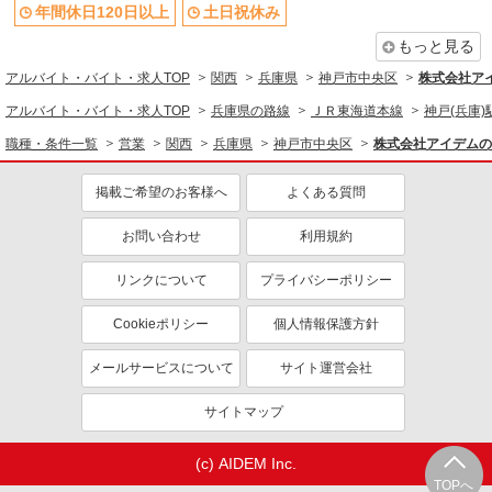
年間休日120日以上
土日祝休み
もっと見る
アルバイト・バイト・求人TOP
関西
兵庫県
神戸市中央区
株式会社ア
アルバイト・バイト・求人TOP
兵庫県の路線
ＪＲ東海道本線
神戸(兵庫)
職種・条件一覧
営業
関西
兵庫県
神戸市中央区
株式会社アイデムの
掲載ご希望のお客様へ
よくある質問
お問い合わせ
利用規約
リンクについて
プライバシーポリシー
Cookieポリシー
個人情報保護方針
メールサービスについて
サイト運営会社
サイトマップ
(c) AIDEM Inc.
TOPへ