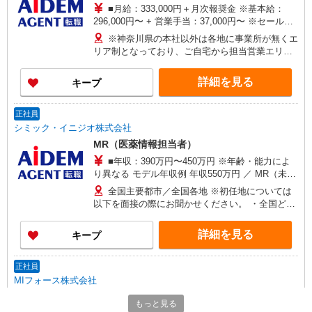
■月給：333,000円＋月次報奨金 ※基本給：
296,000円〜 + 営業手当：37,000円〜 ※セールス
インセンティブ有(月毎に評価/四半期毎に支
※神奈川県の本社以外は各地に事業所が無くエ
給/100%達成時に月\49,000〜) ※賞与有(年 1 回/1-
リア制となっており、ご自宅から担当営業エリア
12 月分を翌 2 月に支給/100%達成時に\588,000〜
までの直行直帰スタイルの営業となります。 【変
更の範囲：会社の定める場所】
詳細を見る
キープ
正社員
シミック・イニジオ株式会社
MR（医薬情報担当者）
■年収：390万円〜450万円 ※年齢・能力によ
り異なる モデル年収例 年収550万円 ／ MR（未経
験から入社）職 経験4年 ／月給35万2000円＋賞与
全国主要都市／全国各地 ※初任地については
年2回 他
以下を面接の際にお聞かせください。 ・全国どの
エリアでの勤務も可能 ・東日本ブロック（北海
道・東北・北陸・甲信越・関東）または 西日本
詳細を見る
キープ
ブロック（東海・関西・中国・四国・九州・沖
縄）内のどのエリアでも勤務可能 ・関東または関
西いずれかの勤務を希望 ※全国転勤が可能な場合
正社員
は入社一時金を支給。面接の際にぜひご相談くだ
MIフォース株式会社
さい。 ■受動喫煙対策：敷地内全面禁煙 【変更の
【未経験】MR
範囲：会社の定める場所】
もっと見る