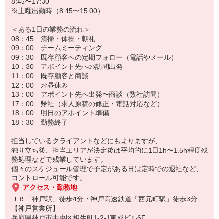
担当区域内の企業様はすべて自分のお客様。
8:45〜17:30
どんどん開拓が進められます。
※土曜出勤時（8:45〜15:00）
★数字に追われるプレッシャーに、グッドバイ！
＜ある1日の業務の流れ＞
当社では、長期契約を前提としたプランやサービスが充実。
08：45 清掃・体操・朝礼
仕事に慣れれば、売上目標の半分を固定売上でクリアできるように
09：00 チームミーティング
なります。
09：30 既存顧客への定期フォロー（電話やメール）
毎月、新規契約に追われることがなく、
10：30 アポイント先への訪問出発
数字のプレッシャーとは無縁な営業活動が可能です。
11：00 既存顧客と商談
12：00 お昼休み
≪20代女性スタッフの声≫
13：00 アポイント先へ出発〜商談（数社訪問）
マニュアルにない営業ができるのが、アイデムの魅力！
17：00 帰社（求人原稿の修正・電話対応など）
自分をお客様に評価してもらい、個性を活かした営業ができます。
18：00 明日のアポイント準備
自分らしく、伸び伸びとお仕事に取り組めますよ。
18：30 勤務終了
【変更の範囲】会社が定める業務
担当しているクライアントなどにもよりますが、
独り立ち後、担当エリアが決定後は平均的に1日1h〜1.5h程度残
務処理などで残業しています。
個々のスケジュール管理で予定がある日は定時での退社など、
コントロール可能です。
アクセス・勤務地
ＪＲ「神戸駅」徒歩4分・神戸高速鉄道「西元町駅」徒歩3分
【神戸営業所】
兵庫県神戸市中央区相生町1-2-1東成ビル6F