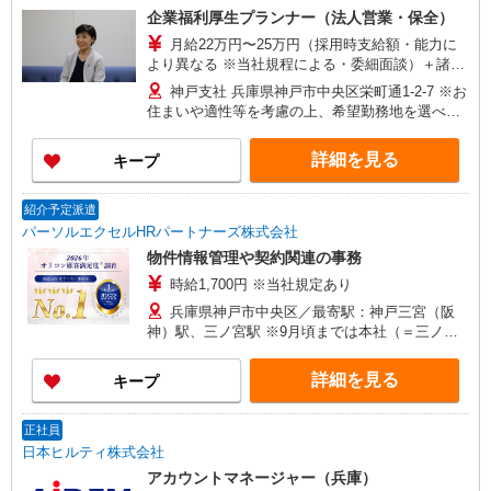
企業福利厚生プランナー（法人営業・保全）
月給22万円〜25万円（採用時支給額・能力に
より異なる ※当社規程による・委細面談）＋諸手
当 ※研修受講手当：8500円
神戸支社 兵庫県神戸市中央区栄町通1-2-7 ※お
住まいや適性等を考慮の上、希望勤務地を選べま
す ★各支店の住所・交通アクセス等はホームペー
ジよりご確認ください
詳細を見る
キープ
紹介予定派遣
パーソルエクセルHRパートナーズ株式会社
物件情報管理や契約関連の事務
時給1,700円 ※当社規定あり
兵庫県神戸市中央区／最寄駅：神戸三宮（阪
神）駅、三ノ宮駅 ※9月頃までは本社（＝三ノ宮
駅から社バスで15分）にて勤務
詳細を見る
キープ
正社員
日本ヒルティ株式会社
アカウントマネージャー（兵庫）