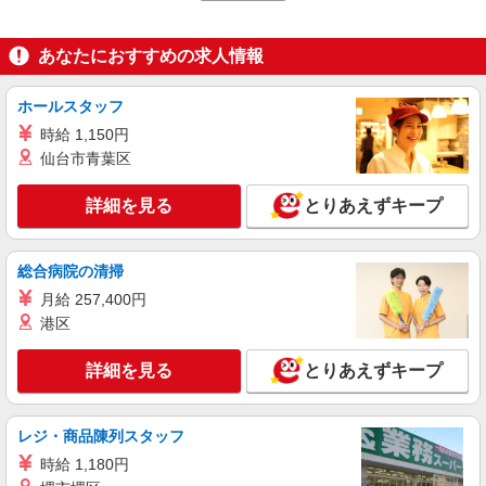
■月給：333,000円〜416,000円(以下一律手当を
含む) ※超過した時間外労働の残業手当は追加支給
※前年修、経験値、面談評価を総合的に判断し決
北海道 / 青森県 / 岩手県 / 宮城県 / 秋田県 / 山
あなたにおすすめの求人情報
定 プロジェクト担当として赴任地への転居を伴う
形県 / 福島県 / 茨城県 / 栃木県 / 群馬県 / 埼玉県 /
場合は手当付与 単身赴任の場合、1ヶ月に1回の帰
千葉県 / 東京都 / 神奈川県 / 新潟県 / 富山県 / 石川
省旅費支給
ホールスタッフ
県 / 福井県 / 山梨県 / 長野県 / 岐阜県 / 静岡県 / 愛
詳細を見る
キープ
知県 / 三重県 / 滋賀県 / 京都府 / 大阪府 / 兵庫県 /
時給 1,150円
奈良県 / 和歌山県 / 鳥取県 / 島根県 / 岡山県 / 広島
仙台市青葉区
県 / 山口県 / 徳島県 / 香川県 / 愛媛県 / 高知県 / 福
正社員
岡県 / 佐賀県 / 長崎県 / 熊本県 / 大分県 / 宮崎県 /
社名非公開/人材紹介営業（兵庫）
詳細を見る
とりあえずキープ
鹿児島県 / 沖縄県 ■全国各地に勤務地がございま
人材紹介営業（兵庫）
す ※勤務地につきましては最大限ご希望を考慮し
＜月給＞ 286,200円〜429,200円（一律手当を
決定していきますが、 状況によりご希望に沿え
含む） 月額（基本給）：218,000円〜327,000円
ない場合がありますのであらかじめご了承下さ
総合病院の清掃
固定残業手当/月：68,200円〜102,200円（固定残
い。 ■受動喫煙対策：全面禁煙 【変更の範囲：会
■神戸オフィス 兵庫県神戸市中央区三宮町1-4-
月給 257,400円
業時間40時間0分/月） ※超過した時間外労働の残
社の定める場所】
8メットライフ神戸三宮ビル 8F 【変更の範囲：会
業手当は追加支給
港区
社の定める場所】
詳細を見る
キープ
詳細を見る
とりあえずキープ
紹介予定派遣
パーソルエクセルHRパートナーズ株式会社
レジ・商品陳列スタッフ
物件情報管理や契約関連の事務
時給 1,180円
時給1,700円 ※当社規定あり