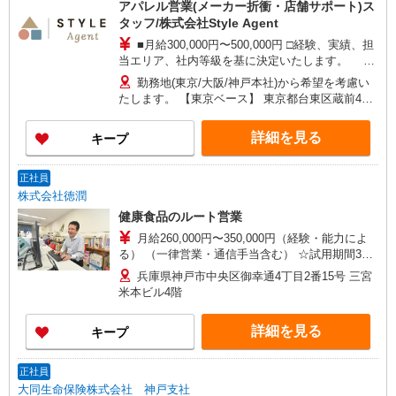
アパレル営業(メーカー折衝・店舗サポート)ス
タッフ/株式会社Style Agent
■月給300,000円〜500,000円 □経験、実績、担
当エリア、社内等級を基に決定いたします。 頑
張りに応じて昇給の可能性あり □別途交通費全額
勤務地(東京/大阪/神戸本社)から希望を考慮い
支給 □正社員登用制度あり □決算賞与(正社員のみ
たします。 【東京ベース】 東京都台東区蔵前4丁
対象)年1回支給あり
目30番7号 タイガービル55号 【大阪ベース】 大阪
府大阪市北区梅田1丁目12番17号 梅田スクエアビ
詳細を見る
キープ
ルディングB1階 【神戸本社】 兵庫県神戸市中央
区御幸通2丁目1番6号 ジェイルミナ三宮ビル ・転
勤について：無し ・出張：業務に応じて発生(不定
正社員
期)
株式会社徳潤
健康食品のルート営業
月給260,000円〜350,000円（経験・能力によ
る） （一律営業・通信手当含む） ☆試用期間3ヶ
月（同条件） 【年収例】 入社2年目（月給26万円
兵庫県神戸市中央区御幸通4丁目2番15号 三宮
＋手当＋賞与） ⇒年収380万円 入社5年目（月給
米本ビル4階
30万円＋手当＋賞与） ⇒年収430万円 入社15年
（課長）（月給40万円＋手当＋賞与） ⇒年収600
詳細を見る
キープ
万円
正社員
大同生命保険株式会社 神戸支社