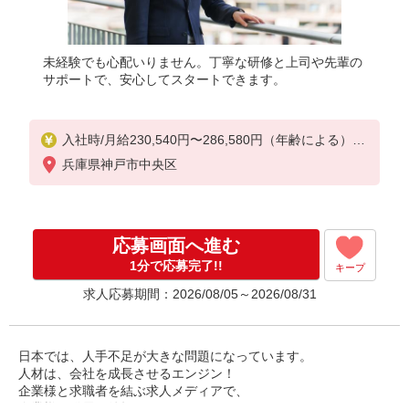
未経験でも心配いりません。丁寧な研修と上司や先輩の
サポートで、安心してスタートできます。
入社時/月給230,540円〜286,580円（年齢による）
※固定残業代37,190円〜46,230円（月25時間相当分
兵庫県神戸市中央区
）含む
25時間を超える残業については別途支給
★営業成果に応じた給与形態になります（原則とし
応募画面へ進む
て入社半年以降）
1分で応募完了!!
キープ
求人応募期間：2026/08/05～2026/08/31
日本では、人手不足が大きな問題になっています。
人材は、会社を成長させるエンジン！
企業様と求職者を結ぶ求人メディアで、
企業様の発展を後押ししませんか。