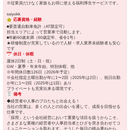
※従業員だけなく家族もお得に使える福利厚生サービスです。
saiyokk
応募資格・経験
■要普通自動車免許（AT限定可）
担当エリアによって営業車で活動します。
■年齢60歳未満（60歳定年、省令1号）
★研修制度が充実しているので人材・求人業界未経験者も安心
です
休日・休暇
週休2日制（土・日・祝）
GW・夏季・年末年始、特別休暇、他
※年間休日数126日（2026年予定）
※会社指定土曜出勤が年に1〜2回（2025年は2日）、祝日出勤
が年に1〜2回（2025年は1回）あり
プライベートも充実出来る環境です。
備考
◆経営者や人事のプロたちと出会える！
当社の営業は、多くの人との出会いを通して、成長を目指せる
仕事です。
「採用」という会社経営において重要な項目を扱うからこそ、
さまざまな業種の経営者や人事担当者とひざを突き合わせてコ
ミュニケーションを取れます。そうした毎日の積み重ねから、