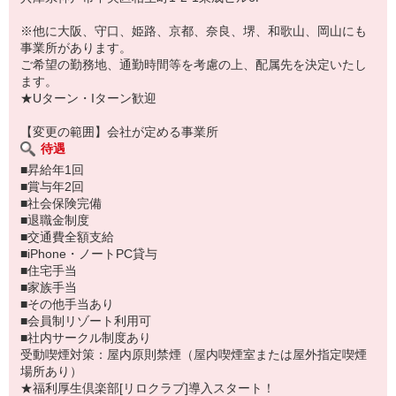
※他に大阪、守口、姫路、京都、奈良、堺、和歌山、岡山にも
事業所があります。
ご希望の勤務地、通勤時間等を考慮の上、配属先を決定いたし
ます。
★Uターン・Iターン歓迎
【変更の範囲】会社が定める事業所
待遇
■昇給年1回
■賞与年2回
■社会保険完備
■退職金制度
■交通費全額支給
■iPhone・ノートPC貸与
■住宅手当
■家族手当
■その他手当あり
■会員制リゾート利用可
■社内サークル制度あり
受動喫煙対策：屋内原則禁煙（屋内喫煙室または屋外指定喫煙
場所あり）
★福利厚生倶楽部[リロクラブ]導入スタート！