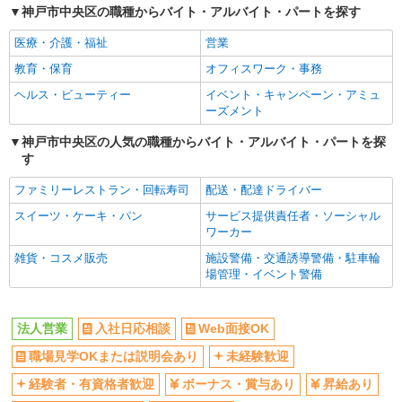
神戸市中央区の職種からバイト・アルバイト・パートを探す
経験者・有資格者歓迎
ボーナス・賞与あり
医療・介護・福祉
営業
昇給あり
年間休日120日以上
教育・保育
オフィスワーク・事務
土日祝休み
交通費支給
ヘルス・ビューティー
イベント・キャンペーン・アミュ
社会保険あり
家賃補助・住宅手当有
ーズメント
産休・育休取得実績あり
退職金・財形貯蓄制度あり
神戸市中央区の人気の職種からバイト・アルバイト・パートを探
各種手当（家族・役職・インセン
社割・特典あり
す
ティブなど）あり
ファミリーレストラン・回転寿司
配送・配達ドライバー
研修制度あり
スイーツ・ケーキ・パン
サービス提供責任者・ソーシャル
同じ職種から求人を探す
ワーカー
営業
雑貨・コスメ販売
施設警備・交通誘導警備・駐車輪
場管理・イベント警備
同じ特徴から求人を探す
未経験歓迎
ボーナス・賞与あり
法人営業
入社日応相談
Web面接OK
土日祝休み
交通費支給
職場見学OKまたは説明会あり
未経験歓迎
社会保険あり
産休・育休取得実績あり
経験者・有資格者歓迎
ボーナス・賞与あり
昇給あり