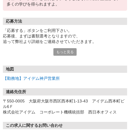
多くの学びを得られますよ。
応募方法
「応募する」ボタンをご利用下さい。
応募後、まずは書類選考となりますので、
追って弊社より詳細をご連絡させていただきます。
もっと見る
尚、ご質問等ございましたら、連絡先TELまでお問い合わせ下さ
い。
※電話受付時間／平日9時〜12時、13時〜18時
※メールの受信拒否設定をしておられる方は【〜@aidem.co.jp】か
地図
らのメールが
【勤務地】アイデム神戸営業所
受信出来る様に設定をお願いします。
連絡先住所
〒550-0005 大阪府大阪市西区西本町1-13-43 アイデム西本町ビ
ル6Ｆ
株式会社アイデム コーポレート機構統括部 西日本オフィス
この求人に関するお問い合わせ