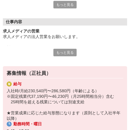
もっと見る
『株式会社アイデム』は、創業54年。
新聞折込やWeb求人広告、人材紹介など、
多彩な求人サービスを扱っています。
仕事内容
あなたにお願いするのは、この当社の提案営業。
求人メディアの営業
求人メディアの法人営業をお願いします。
企業様のニーズや求職者の想いは、様々。
営業や広告に決まりきった形はありません。
★詳しくは…
正解がないから、あなたの個性を活かした提案ができます。
もっと見る
当社は、「採用」に関する様々な広告を展開しています。
◎新聞折込「しごと情報アイデム」
また頑張りは、昇給や賞与で評価！
◎Web求人広告「イーアイデム」
年間休日126日とたっぷりの休日で
◎企業様の採用HP制作
充実したプライベートが楽しめることも魅力です。
募集情報（正社員）
◎人材紹介・人材教育サービス等
あなたのチャレンジをお待ちしています！
給与
この広告の打ち出し方の提案や、
入社時/月給230,540円〜286,580円（年齢による）
より良い採用につながる広告の作成をお任せします。
※固定残業代37,190円〜46,230円（月25時間相当分）含む
25時間を超える残業については別途支給
★充実研修で、未経験スタートでも安心！
入社後は、充実研修や先輩との同行営業で
★営業成果に応じた給与形態になります（原則として入社半年
様々な知識や営業ノウハウを学ぶことができます。
以降）
勤務時間・曜日
さらに、エリア担当制なので