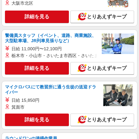
神戸市中央区中山手通２丁目２４－７ →出
大阪市北区
勤、退社は上記となりますが日中は各現場への移
動がございます。
詳細を見る
とりあえずキープ
詳細を見る
キープ
警備員スタッフ（イベント、道路、商業施設、
正社員
大型駐車場、JR列車見張りなど）
大同生命保険株式会社 神戸支社
日給 11,000円〜12,100円
企業福利厚生プランナー（法人営業・保全）
栃木市・小山市・さいたま市西区・さいたま市岩槻区・久喜市・
月給22万円〜25万円（採用時支給額・能力に
より異なる ※当社規程による・委細面談）＋諸手
詳細を見る
とりあえずキープ
当 ※研修受講手当：8500円
神戸支社 兵庫県神戸市中央区栄町通1-2-7 ※お
住まいや適性等を考慮の上、希望勤務地を選べま
す ★各支店の住所・交通アクセス等はホームペー
マイクロバスにて教習所に通う生徒の送迎ドラ
ジよりご確認ください
詳細を見る
キープ
イバー
日給 15,850円
箕面市
詳細を見る
とりあえずキープ
ラウンドワンの清掃作業員