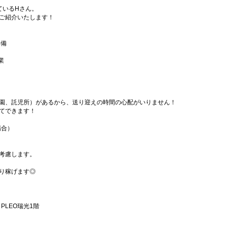
ているHさん。
ご紹介いたします！
準備
業
園、託児所）があるから、送り迎えの時間の心配がいりません！
てできます！
場合）
考慮します。
り稼げます◎
PLEO瑞光1階