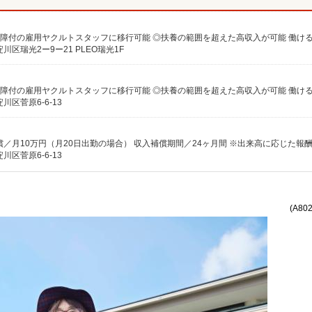
区瑞光2ー9ー21 PLEO瑞光1F
区菅原6-6-13
区菅原6-6-13
(A80