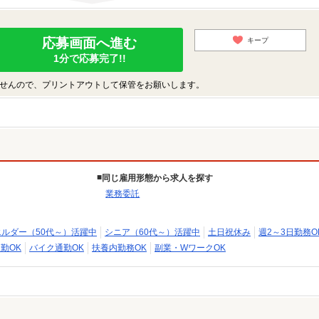
応募画面へ進む
キープ
1分で応募完了!!
せんので、プリントアウトして保管をお願いします。
同じ雇用形態から求人を探す
業務委託
エルダー（50代～）活躍中
シニア（60代～）活躍中
土日祝休み
週2～3日勤務O
勤OK
バイク通勤OK
扶養内勤務OK
副業・WワークOK