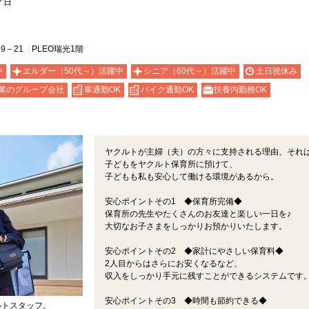
／日
－21 PLEO瑞光1階
中
エルダー（50代～）活躍中
シニア（60代～）活躍中
土日祝休み
業のグループ会社
車通勤OK
バイク通勤OK
扶養内勤務OK
ヤクルトが主婦（夫）の方々に支持される理由、それ
子どもをヤクルト保育所に預けて、
子どもも私も安心して働ける環境があるから。
安心ポイントその1 ◆保育所完備◆
保育所の先生やたくさんのお友達と楽しい一日を♪
大切なお子さまをしっかりお預かりいたします。
安心ポイントその2 ◆家計にやさしい保育料◆
2人目からはさらにお安くなるなど、
収入をしっかり手元に残すことができるシステムです
安心ポイントその3 ◆時間も節約できる◆
ルトスタッフ。