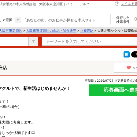
よくある
食販売の求人情報詳細 - 大阪市東淀川区｜バイト・アルバ
保存した
0
リア選択
「あなたの街」のお仕事が探せる求人サイト
検索条件
大阪市東淀川区
>
大阪市東淀川区の食品・試食販売
>
上新庄駅
> 大阪北部ヤクルト販売株
庄店
キ
更新日：2026/07/27 ※更新日時点
ヤクルトで、新生活はじめませんか！
応募画面へ進
ます！
日出勤の場合）
あり
最大限に考慮します。
い！
はしっかり稼げます◎