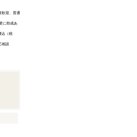
者歓迎、普通
は更に助成あ
食費込（税
応相談