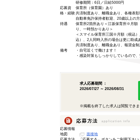
研修期間：6日／日給5000円
応募資
保育所（保育園）あり
格・経験
共済制度あり、離職金あり、各種表彰
自動車免許保持者歓迎、20歳以上の方
待遇
保育所2箇所あり＜江坂保育所※月額（税
り、一時預かりあり＞
＜スマイル保育所三国※月額（税込）／0.6
込）、2人同時入所の場合は更に助成
共済制度あり、離職金あり、報奨金制
備考
・自宅近くで働けます！
・感染対策もしっかりしているので、
求人応募期間 ：
2026/07/27 ～ 2026/08/31
※掲載を終了した求人は閲覧できま
応募情報
地図
面接地
応募方法
「応募する」ボタンをご利用下さい