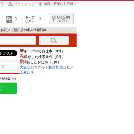
質問
サイトマップ
掲載ご希望のお客様へ
閲覧
キープ
1
0
履歴
リスト
ログイン
式会社／上新庄店の求人情報詳細
キープ中のお仕事（0件）
保存した検索条件（
0
件）
閲覧したお仕事（1件）
ープ
大阪北部ヤクルト販売株式会社／
上新庄店
の最新情報です
む