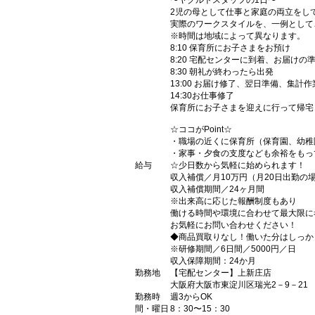
〜ヤクルトスタッフの1日〜
2児の母として仕事と家庭の両立をし
実際のワークスタイルを、一例として
※時間は地域によって異なります。
8:10 保育所にお子さまをお預け
8:20 宅配センターに到着、お届けの
8:30 朝礼が終わったら出発
13:00 お届け修了、翌日準備、集計作
14:30お仕事修了
保育所にお子さまを迎えに行って帰宅
☆ココがPoint☆
・職場の近くに保育所（保育園、幼稚
・家事・夕食の支度なども余裕をもっ
給与
☆少日数から気軽に始められます！
収入補償／月10万円（月20日出勤の
収入補償期間／24ヶ月間
※出来高に応じた報酬制度もあり
働ける時間や環境に合わせて最大限に
お気軽にお問い合わせください！
◆商品買取りなし！働いた分はしっか
※研修期間／6日間／5000円／日
収入保障期間：24か月
勤務地
【宅配センター】上新庄店
大阪府大阪市東淀川区瑞光2－9－21 
勤務時
週3からOK
間・曜日
8：30〜15：30