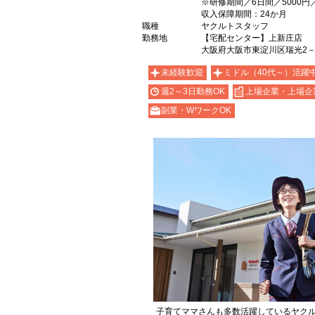
※研修期間／6日間／5000円
収入保障期間：24か月
職種
ヤクルトスタッフ
勤務地
【宅配センター】上新庄店
大阪府大阪市東淀川区瑞光2－9
未経験歓迎
ミドル（40代～）活躍
週2～3日勤務OK
上場企業・上場企
副業・WワークOK
子育てママさんも多数活躍しているヤク