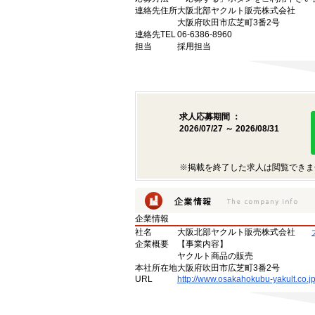
連絡先住所
大阪北部ヤクルト販売株式会社
大阪府吹田市広芝町3番2号
連絡先TEL
06-6386-8960
担当
採用担当
求人応募期間 ：
2026/07/27 ～ 2026/08/31
※掲載を終了した求人は閲覧できま
企業情報
社名
大阪北部ヤクルト販売株式会社
企業概要
【事業内容】
ヤクルト商品の販売
本社所在地
大阪府吹田市広芝町3番2号
URL
http://www.osakahokubu-yakult.co.jp