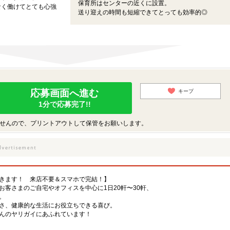
保育所はセンターの近くに設置。
なく働けてとても心強
送り迎えの時間も短縮できてとっても効率的◎
応募画面へ進む
キープ
1分で応募完了!!
せんので、プリントアウトして保管をお願いします。
きます！ 来店不要＆スマホで完結！】
客さまのご自宅やオフィスを中心に1日20軒〜30軒、
。
さ、健康的な生活にお役立ちできる喜び。
んのヤリガイにあふれています！