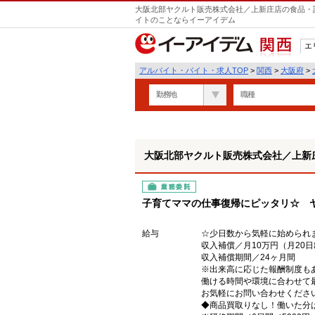
大阪北部ヤクルト販売株式会社／上新庄店の食品・試
イトのことならイーアイデム
エ
関西
アルバイト・バイト・求人TOP
>
関西
>
大阪府
>
勤務地
職種
大阪北部ヤクルト販売株式会社／上新
業務委託
子育てママの仕事復帰にピッタリ☆ 
給与
☆少日数から気軽に始められ
収入補償／月10万円（月20
収入補償期間／24ヶ月間
※出来高に応じた報酬制度も
働ける時間や環境に合わせて
お気軽にお問い合わせくださ
◆商品買取りなし！働いた分