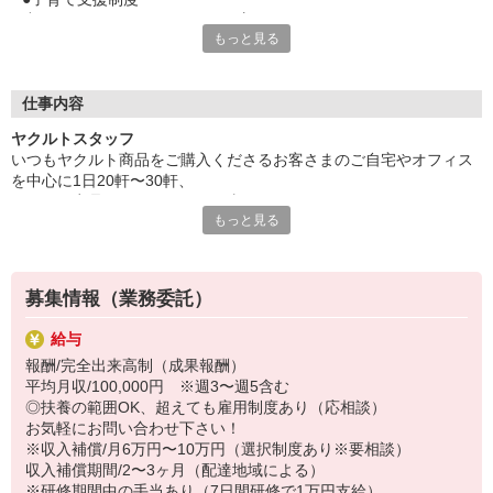
小さなお子さんがいらっしゃる方でも
もっと見る
安心して働くことができる職場環境です。
・保育所
・保育料助成制度
（詳細は、待遇欄をご参照ください。）
仕事内容
ヤクルトスタッフ
●働くママが多数！だから協力体制バツグン！
いつもヤクルト商品をご購入くださるお客さまのご自宅やオフィス
・先輩スタッフが同行するので未経験も安心！
を中心に1日20軒〜30軒、
・家事や育児の相談が話題になることも多々！
ヤクルト商品をお届けするお仕事です。
・シフトを事前に調整し合ってお子さんの行事参加も可能！
もっと見る
商品を通じてお客さまとふれあう楽しさ、健康的な生活にお役立ち
・お子さんの体調不良の場合もスタッフ同士で協力！
できる喜び。
ヤクルトスタッフのお仕事は、たくさんのヤリガイにあふれていま
●職場が近く、仕事と家事の両立もOK！
す！
宅配センターは全国に約2,400か所！
募集情報（業務委託）
自宅から程よく離れたセンターを選べるので
〜ヤクルトスタッフの1日〜
通いやすい上、ご近所さんに遭遇することも殆どなし！
給与
2児の母として仕事と家庭の両立をしているHさん。
主婦（夫）の方が働きやすい時間帯のため
報酬/完全出来高制（成果報酬）
実際のワークスタイルを、一例としてご紹介いたします！
家族の送り迎えや夕飯の準備も余裕を持ってできます♪
平均月収/100,000円 ※週3〜週5含む
※時間は地域によって異なります。
◎扶養の範囲OK、超えても雇用制度あり（応相談）
8:10 保育所にお子さまをお預け
●いつでも職場見学可能
お気軽にお問い合わせ下さい！
8:20 宅配センターに到着、お届けの準備
宅配センターや保育所見学は、随時受付中！
※収入補償/月6万円〜10万円（選択制度あり※要相談）
8:30 朝礼が終わったら出発
「自分にもできるかな？」と不安な方には
収入補償期間/2〜3ヶ月（配達地域による）
13:00 お届け修了、翌日準備、集計作業
お仕事体験も受付可能です！
※研修期間中の手当あり（7日間研修で1万円支給）