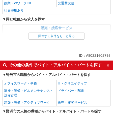
副業・WワークOK
交通費支給
社員登用あり
同じ職種から求人を探す
販売・接客サービス
食品・試食販売
関連する条件をもっと見る
ドライバー・配達
同じ特徴から求人を探す
ID：A80221602795
未経験歓迎
ミドル（40代～）活躍中
その他の条件でバイト・アルバイト・パートを探す
土日祝休み
週2～3日勤務OK
野洲市の職種からバイト・アルバイト・パートを探す
上場企業・上場企業のグループ会
扶養内勤務OK
社
オフィスワーク・事務
IT・クリエイティブ
副業・WワークOK
交通費支給
清掃・警備・ビルメンテナンス・
ドライバー・配達
社員登用あり
設備管理
建築・設備・アクティブワーク
販売・接客サービス
野洲市の人気の職種からバイト・アルバイト・パートを探す