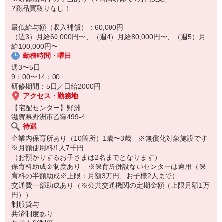
14:30お仕事修了
?商品買取りなし！
保育所にお子さまを迎えに行って帰宅
最低給与額（収入補償）：60,000円
☆ココがPoint☆
（週3）月給60,000円〜、（週4）月給80,000円〜、（週5）月
・職場の近くに保育所（保育園、幼稚園、託児所）があるから、送
給100,000円〜
り迎えの時間の心配がいりません！
勤務時間・曜日
・保育料補助制度があります！
・家事・夕食の支度なども余裕をもってできます！
週3〜5日
9：00〜14：00
研修期間：5日／日給2000円
アクセス・勤務地
【宅配センター】野洲
滋賀県野洲市乙窪499-4
待遇
企業内保育所あり（10箇所）1歳〜3歳 ※無償化対象施設です
※月額使用料/1人7千円
（お預かりするお子さまは2名までとなります）
保育料助成金制度あり ※保育所併設ないセンターは適用（保
育料の半額助成※上限：月額3万円、お子様2人まで）
交通費一部助成あり（※公共交通機関の定期金額（上限月額1万
円））
制服貸与
共済制度あり