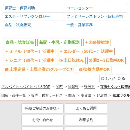
保育士・保育補助
コールセンター
エステ・リフレクソロジー
ファミリーレストラン・回転寿司
食品・試食販売
一般・営業事務
食品・試食販売
新聞・牛乳・定期配送
未経験歓迎
ミドル（40代～）活躍中
エルダー（50代～）活躍中
シニア（60代～）活躍中
土日祝休み
週2～3日勤務OK
上場企業・上場企業のグループ会社
扶養内勤務OK
もっと見る
アルバイト・バイト・求人TOP
関西
滋賀県
野洲市
京滋ヤクルト販売
職種・条件一覧
販売・接客サービス
関西
滋賀県
野洲市
京滋ヤクル
掲載ご希望のお客様へ
よくある質問
お問い合わせ
利用規約