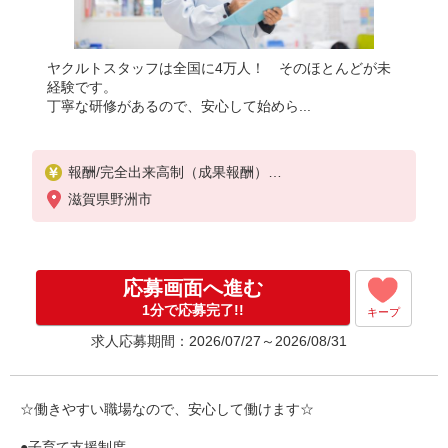
ヤクルトスタッフは全国に4万人！ そのほとんどが未
経験です。
丁寧な研修があるので、安心して始めら...
報酬/完全出来高制（成果報酬）
平均月収/100,000円 ※週3〜週5含む
滋賀県野洲市
◎扶養の範囲OK、超えても雇用制度あり（応相談）
お気軽にお問い合わせ下さい！
※収入補償/月6万円〜10万円（選択制度あり※要相
談）
応募画面へ進む
収入補償期間/2〜3ヶ月（配達地域による）
※研修期間中の手当あり（7日間研修で1万円支給）
1分で応募完了!!
キープ
?商品買取りなし！
求人応募期間：2026/07/27～2026/08/31
最低給与額（収入補償）：60,000円
（週3）月給60,000円〜、（週4）月給80,000円〜、
（週5）月給100,000円〜
☆働きやすい職場なので、安心して働けます☆
●子育て支援制度