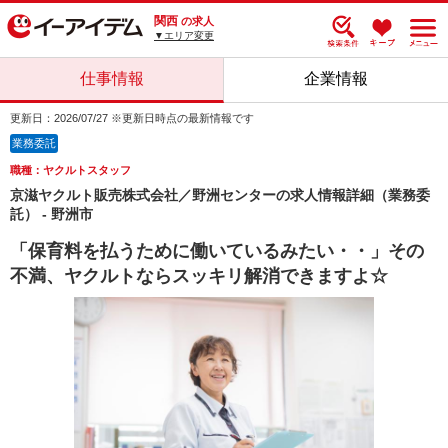
関西
の求人
▼エリア変更
仕事情報
企業情報
更新日：2026/07/27 ※更新日時点の最新情報です
業務委託
職種：ヤクルトスタッフ
京滋ヤクルト販売株式会社／野洲センターの求人情報詳細（業務委
託） - 野洲市
「保育料を払うために働いているみたい・・」その
不満、ヤクルトならスッキリ解消できますよ☆