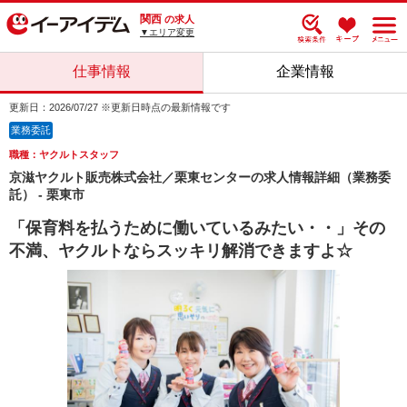
関西
の求人
▼エリア変更
仕事情報
企業情報
更新日：2026/07/27 ※更新日時点の最新情報です
業務委託
職種：ヤクルトスタッフ
京滋ヤクルト販売株式会社／栗東センターの求人情報詳細（業務委
託） - 栗東市
「保育料を払うために働いているみたい・・」その
不満、ヤクルトならスッキリ解消できますよ☆