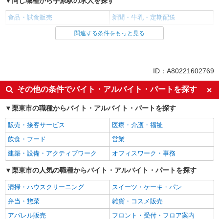
同じ職種から手原駅の求人を探す
食品・試食販売
新聞・牛乳・定期配送
関連する条件をもっと見る
同じ雇用形態から手原駅の求人を探す
業務委託
同じ特徴から手原駅の求人を探す
ID：A80221602769
未経験歓迎
ミドル（40代～）活躍中
その他の条件でバイト・アルバイト・パートを探す
エルダー（50代～）活躍中
シニア（60代～）活躍中
栗東市の職種からバイト・アルバイト・パートを探す
土日祝休み
週2～3日勤務OK
販売・接客サービス
医療・介護・福祉
上場企業・上場企業のグループ会
扶養内勤務OK
社
飲食・フード
営業
副業・WワークOK
交通費支給
建築・設備・アクティブワーク
オフィスワーク・事務
社員登用あり
栗東市の人気の職種からバイト・アルバイト・パートを探す
同じ職種から求人を探す
清掃・ハウスクリーニング
スイーツ・ケーキ・パン
販売・接客サービス
弁当・惣菜
雑貨・コスメ販売
食品・試食販売
アパレル販売
フロント・受付・フロア案内