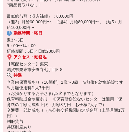
14:30お仕事修了
?商品買取りなし！
保育所にお子さまを迎えに行って帰宅
最低給与額（収入補償）：60,000円
☆ココがPoint☆
（週3）月給60,000円〜、（週4）月給80,000円〜、（週5）月
・職場の近くに保育所（保育園、幼稚園、託児所）があるから、送
給100,000円〜
り迎えの時間の心配がいりません！
勤務時間・曜日
・保育料補助制度があります！
・家事・夕食の支度なども余裕をもってできます！
週3〜5日
9：00〜14：00
研修期間：5日／日給2000円
アクセス・勤務地
【宅配センター】栗東
滋賀県栗東市安養寺七丁目5-8
待遇
企業内保育所あり（10箇所）1歳〜3歳 ※無償化対象施設です
※月額使用料/1人7千円
（お預かりするお子さまは2名までとなります）
保育料助成金制度あり ※保育所併設ないセンターは適用（保
育料の半額助成※上限：月額3万円、お子様2人まで）
交通費一部助成あり（※公共交通機関の定期金額（上限月額1万
円））
制服貸与
共済制度あり