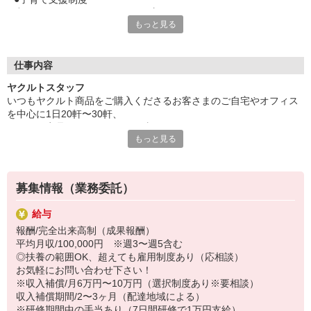
小さなお子さんがいらっしゃる方でも
もっと見る
安心して働くことができる職場環境です。
・保育所
・保育料助成制度
（詳細は、待遇欄をご参照ください。）
仕事内容
ヤクルトスタッフ
●働くママが多数！だから協力体制バツグン！
いつもヤクルト商品をご購入くださるお客さまのご自宅やオフィス
・先輩スタッフが同行するので未経験も安心！
を中心に1日20軒〜30軒、
・家事や育児の相談が話題になることも多々！
ヤクルト商品をお届けするお仕事です。
・シフトを事前に調整し合ってお子さんの行事参加も可能！
もっと見る
商品を通じてお客さまとふれあう楽しさ、健康的な生活にお役立ち
・お子さんの体調不良の場合もスタッフ同士で協力！
できる喜び。
ヤクルトスタッフのお仕事は、たくさんのヤリガイにあふれていま
●職場が近く、仕事と家事の両立もOK！
す！
宅配センターは全国に約2,400か所！
募集情報（業務委託）
自宅から程よく離れたセンターを選べるので
〜ヤクルトスタッフの1日〜
通いやすい上、ご近所さんに遭遇することも殆どなし！
給与
2児の母として仕事と家庭の両立をしているHさん。
主婦（夫）の方が働きやすい時間帯のため
報酬/完全出来高制（成果報酬）
実際のワークスタイルを、一例としてご紹介いたします！
家族の送り迎えや夕飯の準備も余裕を持ってできます♪
平均月収/100,000円 ※週3〜週5含む
※時間は地域によって異なります。
◎扶養の範囲OK、超えても雇用制度あり（応相談）
8:10 保育所にお子さまをお預け
●いつでも職場見学可能
お気軽にお問い合わせ下さい！
8:20 宅配センターに到着、お届けの準備
宅配センターや保育所見学は、随時受付中！
※収入補償/月6万円〜10万円（選択制度あり※要相談）
8:30 朝礼が終わったら出発
「自分にもできるかな？」と不安な方には
収入補償期間/2〜3ヶ月（配達地域による）
13:00 お届け修了、翌日準備、集計作業
お仕事体験も受付可能です！
※研修期間中の手当あり（7日間研修で1万円支給）