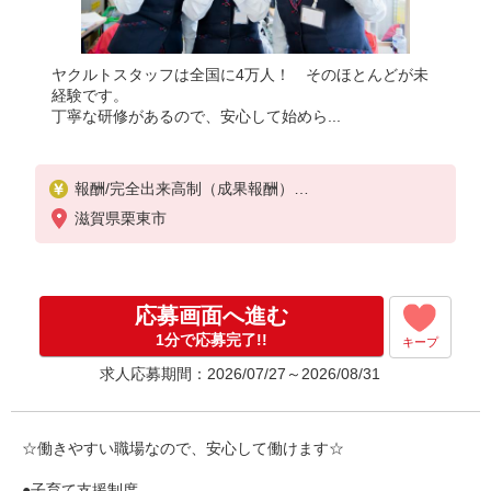
ヤクルトスタッフは全国に4万人！ そのほとんどが未
経験です。
丁寧な研修があるので、安心して始めら...
報酬/完全出来高制（成果報酬）
平均月収/100,000円 ※週3〜週5含む
滋賀県栗東市
◎扶養の範囲OK、超えても雇用制度あり（応相談）
お気軽にお問い合わせ下さい！
※収入補償/月6万円〜10万円（選択制度あり※要相
談）
応募画面へ進む
収入補償期間/2〜3ヶ月（配達地域による）
※研修期間中の手当あり（7日間研修で1万円支給）
1分で応募完了!!
キープ
?商品買取りなし！
求人応募期間：2026/07/27～2026/08/31
最低給与額（収入補償）：60,000円
（週3）月給60,000円〜、（週4）月給80,000円〜、
（週5）月給100,000円〜
☆働きやすい職場なので、安心して働けます☆
●子育て支援制度