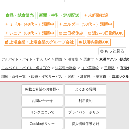
ドライバー・配達
食品・試食販売
同じ特徴から求人を探す
新聞・牛乳・定期配送
未経験歓迎
ミドル（40代～）活躍中
エルダー（50代～）活躍中
未経験歓迎
ミドル（40代～）活躍中
シニア（60代～）活躍中
土日祝休み
週2～3日勤務OK
土日祝休み
週2～3日勤務OK
上場企業・上場企業のグループ会
上場企業・上場企業のグループ会社
扶養内勤務OK
扶養内勤務OK
社
もっと見る
副業・WワークOK
交通費支給
アルバイト・バイト・求人TOP
関西
滋賀県
栗東市
京滋ヤクルト販売
社員登用あり
アルバイト・バイト・求人TOP
滋賀県の路線
ＪＲ草津線
手原駅
京滋
職種・条件一覧
販売・接客サービス
関西
滋賀県
栗東市
京滋ヤクル
掲載ご希望のお客様へ
よくある質問
お問い合わせ
利用規約
リンクについて
プライバシーポリシー
Cookieポリシー
個人情報保護方針