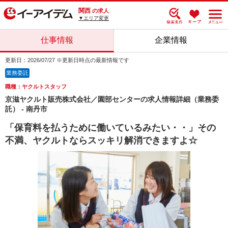
関西
の求人
▼エリア変更
仕事情報
企業情報
更新日：2026/07/27 ※更新日時点の最新情報です
業務委託
職種：ヤクルトスタッフ
京滋ヤクルト販売株式会社／園部センターの求人情報詳細（業務委
託） - 南丹市
「保育料を払うために働いているみたい・・」その
不満、ヤクルトならスッキリ解消できますよ☆