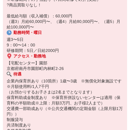
14:30お仕事修了
?商品買取りなし！
保育所にお子さまを迎えに行って帰宅
最低給与額（収入補償）：60,000円
☆ココがPoint☆
（週3）月給60,000円〜、（週4）月給80,000円〜、（週5）月
・職場の近くに保育所（保育園、幼稚園、託児所）があるから、送
給100,000円〜
り迎えの時間の心配がいりません！
勤務時間・曜日
・保育料補助制度があります！
・家事・夕食の支度なども余裕をもってできます！
週3〜5日
9：00〜14：00
研修期間：5日／日給2000円
アクセス・勤務地
【宅配センター】園部
京都府南丹市園部町内林町2-26
待遇
企業内保育所あり（10箇所）1歳〜3歳 ※無償化対象施設です
※月額使用料/1人7千円
（お預かりするお子さまは2名までとなります）
保育料助成金制度あり ※保育所併設ないセンターは適用（保
育料の半額助成※上限：月額3万円、お子様2人まで）
交通費一部助成あり（※公共交通機関の定期金額（上限月額1万
円））
制服貸与
共済制度あり