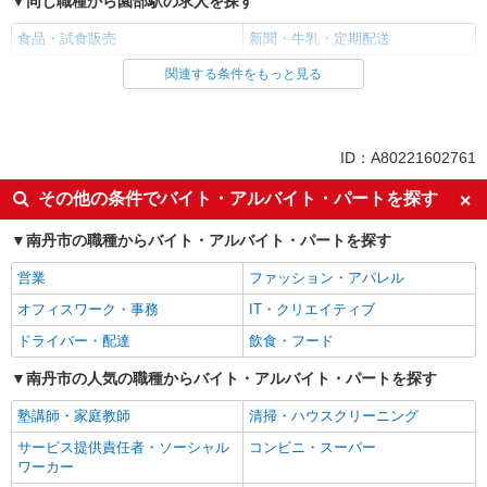
同じ職種から園部駅の求人を探す
食品・試食販売
新聞・牛乳・定期配送
関連する条件をもっと見る
同じ雇用形態から園部駅の求人を探す
業務委託
同じ特徴から園部駅の求人を探す
ID：A80221602761
未経験歓迎
ミドル（40代～）活躍中
その他の条件でバイト・アルバイト・パートを探す
エルダー（50代～）活躍中
シニア（60代～）活躍中
南丹市の職種からバイト・アルバイト・パートを探す
土日祝休み
週2～3日勤務OK
営業
ファッション・アパレル
上場企業・上場企業のグループ会
扶養内勤務OK
社
オフィスワーク・事務
IT・クリエイティブ
副業・WワークOK
交通費支給
ドライバー・配達
飲食・フード
社員登用あり
南丹市の人気の職種からバイト・アルバイト・パートを探す
同じ職種から求人を探す
塾講師・家庭教師
清掃・ハウスクリーニング
販売・接客サービス
サービス提供責任者・ソーシャル
コンビニ・スーパー
ワーカー
食品・試食販売