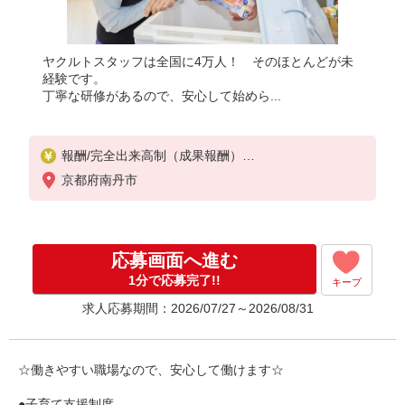
ヤクルトスタッフは全国に4万人！ そのほとんどが未
経験です。
丁寧な研修があるので、安心して始めら...
報酬/完全出来高制（成果報酬）
平均月収/100,000円 ※週3〜週5含む
京都府南丹市
◎扶養の範囲OK、超えても雇用制度あり（応相談）
お気軽にお問い合わせ下さい！
※収入補償/月6万円〜10万円（選択制度あり※要相
談）
応募画面へ進む
収入補償期間/2〜3ヶ月（配達地域による）
※研修期間中の手当あり（7日間研修で1万円支給）
1分で応募完了!!
キープ
?商品買取りなし！
求人応募期間：2026/07/27～2026/08/31
最低給与額（収入補償）：60,000円
（週3）月給60,000円〜、（週4）月給80,000円〜、
（週5）月給100,000円〜
☆働きやすい職場なので、安心して働けます☆
●子育て支援制度