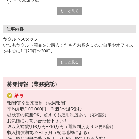
小さなお子さんがいらっしゃる方でも
もっと見る
安心して働くことができる職場環境です。
・保育所
・保育料助成制度
（詳細は、待遇欄をご参照ください。）
仕事内容
ヤクルトスタッフ
●働くママが多数！だから協力体制バツグン！
いつもヤクルト商品をご購入くださるお客さまのご自宅やオフィス
・先輩スタッフが同行するので未経験も安心！
を中心に1日20軒〜30軒、
・家事や育児の相談が話題になることも多々！
ヤクルト商品をお届けするお仕事です。
・シフトを事前に調整し合ってお子さんの行事参加も可能！
もっと見る
商品を通じてお客さまとふれあう楽しさ、健康的な生活にお役立ち
・お子さんの体調不良の場合もスタッフ同士で協力！
できる喜び。
ヤクルトスタッフのお仕事は、たくさんのヤリガイにあふれていま
●職場が近く、仕事と家事の両立もOK！
す！
宅配センターは全国に約2,400か所！
募集情報（業務委託）
自宅から程よく離れたセンターを選べるので
〜ヤクルトスタッフの1日〜
通いやすい上、ご近所さんに遭遇することも殆どなし！
給与
2児の母として仕事と家庭の両立をしているHさん。
主婦（夫）の方が働きやすい時間帯のため
報酬/完全出来高制（成果報酬）
実際のワークスタイルを、一例としてご紹介いたします！
家族の送り迎えや夕飯の準備も余裕を持ってできます♪
平均月収/100,000円 ※週3〜週5含む
※時間は地域によって異なります。
◎扶養の範囲OK、超えても雇用制度あり（応相談）
8:10 保育所にお子さまをお預け
●いつでも職場見学可能
お気軽にお問い合わせ下さい！
8:20 宅配センターに到着、お届けの準備
宅配センターや保育所見学は、随時受付中！
※収入補償/月6万円〜10万円（選択制度あり※要相談）
8:30 朝礼が終わったら出発
「自分にもできるかな？」と不安な方には
収入補償期間/2〜3ヶ月（配達地域による）
13:00 お届け修了、翌日準備、集計作業
お仕事体験も受付可能です！
※研修期間中の手当あり（7日間研修で1万円支給）