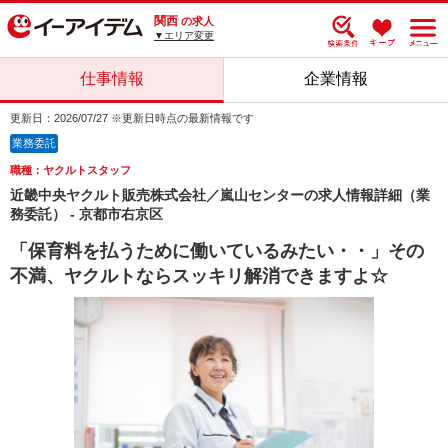
関西
の求人
▼エリア変更
仕事情報
企業情報
更新日：2026/07/27 ※更新日時点の最新情報です
業務委託
職種：ヤクルトスタッフ
近畿中央ヤクルト販売株式会社／嵐山センターの求人情報詳細（業
務委託） - 京都市右京区
「保育料を払うために働いているみたい・・」その
不満、ヤクルトならスッキリ解消できますよ☆