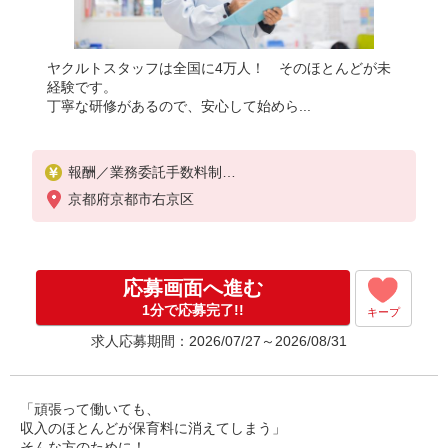
ヤクルトスタッフは全国に4万人！ そのほとんどが未
経験です。
丁寧な研修があるので、安心して始めら...
報酬／業務委託手数料制
◎扶養範囲内OK
京都府京都市右京区
◎扶養範囲を超えた高収入も応相談
働ける時間や環境に合わせて最大限考慮します。
初めての方でもお気軽にお問い合わせください！
※収入補償／月10万円※補償期間／12ヶ月間
応募画面へ進む
◆商品買取り・ノルマなし！
※研修期間／15日間／2000円／日
1分で応募完了!!
キープ
収入保障期間：12か月
求人応募期間：2026/07/27～2026/08/31
「頑張って働いても、
収入のほとんどが保育料に消えてしまう」
そんな方のために！