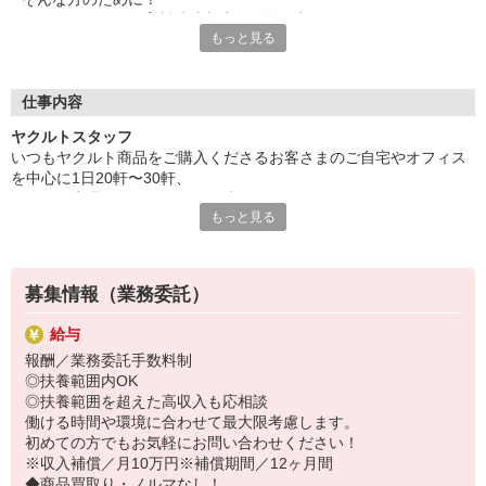
ヤクルトでは≪保育料助成制度≫を取り入れ、
もっと見る
一般の保育園に子どもを預けている方をバックアップ◎
頑張って働いた収入の中から、
少しでも家計の足しに、ママのお小遣いに♪ を応援します！
仕事内容
◆家庭と両立可能な短時間勤務
ヤクルトスタッフ
◆急なお休みにもスタッフ同士で快くフォロー
いつもヤクルト商品をご購入くださるお客さまのご自宅やオフィス
を中心に1日20軒〜30軒、
など、働くママの多いヤクルトならではの
ヤクルト商品をお届けするお仕事です。
充実した環境を整え、
もっと見る
商品を通じてお客さまとふれあう楽しさ、健康的な生活にお役立ち
仕事×育児のお悩みをスッキリ解決に導きます☆
できる喜び。
ヤクルトスタッフのお仕事は、たくさんのヤリガイにあふれていま
す！
募集情報（業務委託）
〜ヤクルトスタッフの1日〜
給与
2児の母として仕事と家庭の両立をしているHさん。
報酬／業務委託手数料制
実際のワークスタイルを、一例としてご紹介いたします！
◎扶養範囲内OK
※時間は地域によって異なります。
◎扶養範囲を超えた高収入も応相談
8:10 保育所にお子さまをお預け
働ける時間や環境に合わせて最大限考慮します。
8:20 宅配センターに到着、お届けの準備
初めての方でもお気軽にお問い合わせください！
8:30 朝礼が終わったら出発
※収入補償／月10万円※補償期間／12ヶ月間
13:00 お届け修了、翌日準備、集計作業
◆商品買取り・ノルマなし！