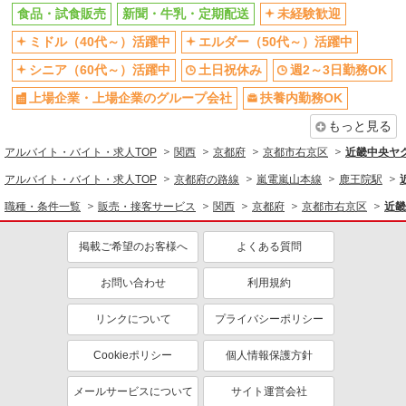
食品・試食販売
新聞・牛乳・定期配送
未経験歓迎
上場企業・上場企業のグループ会
扶養内勤務OK
社
ミドル（40代～）活躍中
エルダー（50代～）活躍中
交通費支給
社員登用あり
シニア（60代～）活躍中
土日祝休み
週2～3日勤務OK
上場企業・上場企業のグループ会社
扶養内勤務OK
もっと見る
アルバイト・バイト・求人TOP
関西
京都府
京都市右京区
近畿中央ヤ
アルバイト・バイト・求人TOP
京都府の路線
嵐電嵐山本線
鹿王院駅
職種・条件一覧
販売・接客サービス
関西
京都府
京都市右京区
近畿
掲載ご希望のお客様へ
よくある質問
お問い合わせ
利用規約
リンクについて
プライバシーポリシー
Cookieポリシー
個人情報保護方針
メールサービスについて
サイト運営会社