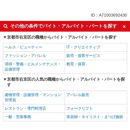
業務委託
同じ特徴から鹿王院駅の求人を探す
ID：A71003692430
未経験歓迎
ミドル（40代～）活躍中
その他の条件でバイト・アルバイト・パートを探す
エルダー（50代～）活躍中
シニア（60代～）活躍中
京都市右京区の職種からバイト・アルバイト・パートを探す
土日祝休み
週2～3日勤務OK
ヘルス・ビューティー
IT・クリエイティブ
上場企業・上場企業のグループ会
扶養内勤務OK
社
ファッション・アパレル
販売・接客サービス
交通費支給
社員登用あり
清掃・警備・ビルメンテナンス・
教育・保育
設備管理
同じ職種から求人を探す
京都市右京区の人気の職種からバイト・アルバイト・パートを探
販売・接客サービス
す
食品・試食販売
建物管理・設備管理・マンション
アパレル販売
ドライバー・配達
管理員
レストラン・専門料理店
フォークリフト
同じ特徴から求人を探す
一般・営業事務
美容師・ネイリスト・まつげ施術
未経験歓迎
ミドル（40代～）活躍中
土日祝休み
週2～3日勤務OK