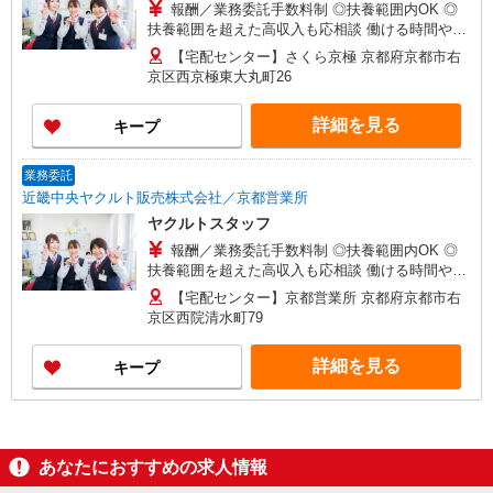
報酬／業務委託手数料制 ◎扶養範囲内OK ◎
扶養範囲を超えた高収入も応相談 働ける時間や環
境に合わせて最大限考慮します。 初めての方でも
【宅配センター】さくら京極 京都府京都市右
お気軽にお問い合わせください！ ※収入補償／月
京区西京極東大丸町26
10万円※補償期間／12ヶ月間 ◆商品買取り・ノル
マなし！ ※研修期間／15日間／2000円／日 収入
詳細を見る
キープ
保障期間：12か月
業務委託
近畿中央ヤクルト販売株式会社／京都営業所
ヤクルトスタッフ
報酬／業務委託手数料制 ◎扶養範囲内OK ◎
扶養範囲を超えた高収入も応相談 働ける時間や環
境に合わせて最大限考慮します。 初めての方でも
【宅配センター】京都営業所 京都府京都市右
お気軽にお問い合わせください！ ※収入補償／月
京区西院清水町79
10万円※補償期間／12ヶ月間 ◆商品買取り・ノル
マなし！ ※研修期間／15日間／2000円／日 収入
詳細を見る
キープ
保障期間：12か月
あなたにおすすめの求人情報