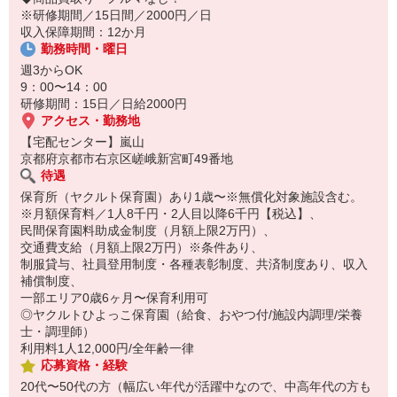
14:30お仕事修了
※研修期間／15日間／2000円／日
保育所にお子さまを迎えに行って帰宅
収入保障期間：12か月
勤務時間・曜日
☆ココがPoint☆
・職場の近くに保育所（保育園、幼稚園、託児所）があるから、送
週3からOK
り迎えの時間の心配がいりません！
9：00〜14：00
・保育料補助制度があります！
研修期間：15日／日給2000円
・家事・夕食の支度なども余裕をもってできます！
アクセス・勤務地
【宅配センター】嵐山
京都府京都市右京区嵯峨新宮町49番地
待遇
保育所（ヤクルト保育園）あり1歳〜※無償化対象施設含む。
※月額保育料／1人8千円・2人目以降6千円【税込】、
民間保育園料助成金制度（月額上限2万円）、
交通費支給（月額上限2万円）※条件あり、
制服貸与、社員登用制度・各種表彰制度、共済制度あり、収入
補償制度、
一部エリア0歳6ヶ月〜保育利用可
◎ヤクルトひよっこ保育園（給食、おやつ付/施設内調理/栄養
士・調理師）
利用料1人12,000円/全年齢一律
応募資格・経験
20代〜50代の方（幅広い年代が活躍中なので、中高年代の方も