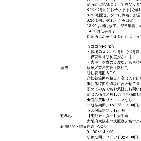
※時間は地域によって異なりま
8:10 保育所にお子さまをお預け
8:20 宅配センターに到着、お
8:30 朝礼が終わったら出発
13:00 お届け修了、翌日準備
14:30お仕事修了
保育所にお子さまを迎えに行っ
☆ココがPoint☆
・職場の近くに保育所（保育園
・保育料補助制度があります！
・家事・夕食の支度なども余裕
給与
報酬／業務委託手数料制
◎扶養範囲内OK
◎扶養範囲を超えた高収入も応
働ける時間や環境に合わせて最
初めての方でもお気軽にお問い
※収入補償／月10万円※補償期
◆商品買取り・ノルマなし！
※研修期間／15日間／2000円
収入保障期間：12か月
勤務地
【宅配センター】大手前
大阪府大阪市中央区森ノ宮中央2-
勤務時間・曜日
週3からOK
9：00〜14：00
研修期間：15日／日給2000円