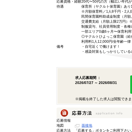
応募資格・経験
20代〜50代の方（幅広い年
待遇
保育所（ヤクルト保育園）あり
※月額保育料／1人8千円・2人
民間保育園料助成金制度（月額
交通費支給（月額上限2万円）
制服貸与、社員登用制度・各種
一部エリア0歳6ヶ月〜保育利用
◎ヤクルトひよっこ保育園（給
利用料1人12,000円/全年齢一律
備考
・自宅近くで働けます！
・感染対策もしっかりしている
求人応募期間 ：
2026/07/27 ～ 2026/08/31
※掲載を終了した求人は閲覧できま
応募情報
地図
面接地
応募方法
「応募する」ボタンをご利用下さい