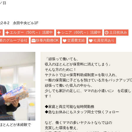
円／日
-8-2 永田中央ビル1F
中
エルダー（50代～）活躍中
シニア（60代～）活躍中
土日祝休み
業のグループ会社
扶養内勤務OK
交通費支給
社員登用あり
「頑張って働いても、
収入のほとんどが保育料に消えてしまう」
そんな方のために！
ヤクルトでは≪保育料助成制度≫を取り入れ、
一般の保育園に子どもを預けている方をバックアップ
頑張って働いた収入の中から、
少しでも家計の足しに、ママのお小遣いに♪ を応援し
す！
◆家庭と両立可能な短時間勤務
◆急なお休みにもスタッフ同士で快くフォロー
など、働くママの多いヤクルトならではの
ほとんどが未経験で
充実した環境を整え、