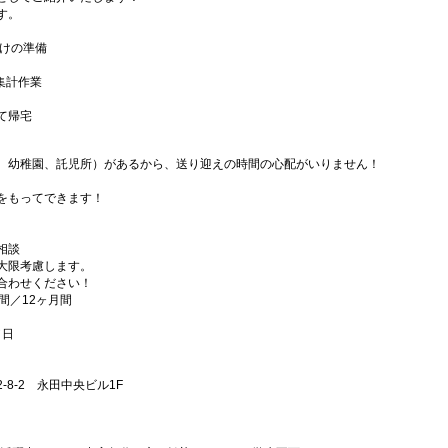
す。
届けの準備
、集計作業
て帰宅
、幼稚園、託児所）があるから、送り迎えの時間の心配がいりません！
をもってできます！
相談
大限考慮します。
合わせください！
間／12ヶ月間
／日
8-2 永田中央ビル1F