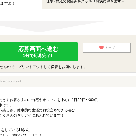
仕事×育児のお悩みをスッキリ解決に導きます☆
れますよ！
応募画面へ進む
キープ
1分で応募完了!!
せんので、プリントアウトして保管をお願いします。
さるお客さまのご自宅やオフィスを中心に1日20軒〜30軒、
事です。
う楽しさ、健康的な生活にお役立ちできる喜び。
たくさんのヤリガイにあふれています！
立をしているHさん。
としてご紹介いたします！