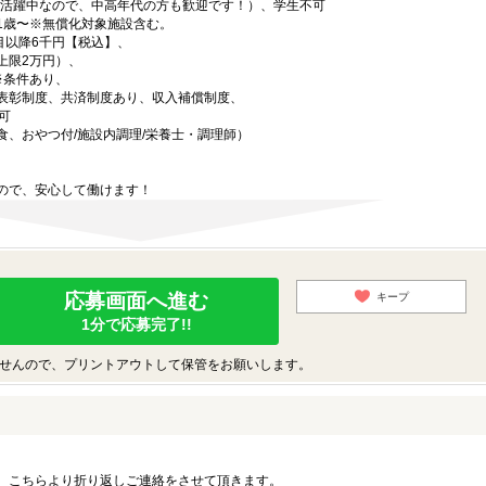
代が活躍中なので、中高年代の方も歓迎です！）、学生不可
1歳〜※無償化対象施設含む。
目以降6千円【税込】、
上限2万円）、
※条件あり、
表彰制度、共済制度あり、収入補償制度、
可
食、おやつ付/施設内調理/栄養士・調理師）
ので、安心して働けます！
応募画面へ進む
キープ
1分で応募完了!!
せんので、プリントアウトして保管をお願いします。
。こちらより折り返しご連絡をさせて頂きます。