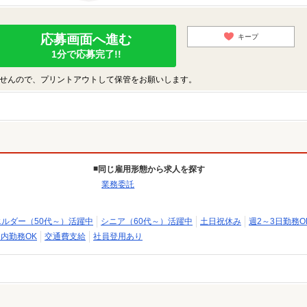
応募画面へ進む
キープ
1分で応募完了!!
せんので、プリントアウトして保管をお願いします。
同じ雇用形態から求人を探す
業務委託
エルダー（50代～）活躍中
シニア（60代～）活躍中
土日祝休み
週2～3日勤務O
内勤務OK
交通費支給
社員登用あり