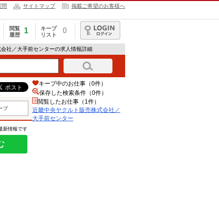
質問
サイトマップ
掲載ご希望のお客様へ
閲覧
キープ
1
0
履歴
リスト
ログイン
式会社／大手前センターの求人情報詳細
キープ中のお仕事（0件）
保存した検索条件（
0
件）
閲覧したお仕事（1件）
ープ
近畿中央ヤクルト販売株式会社／
大手前センター
の最新情報です
む