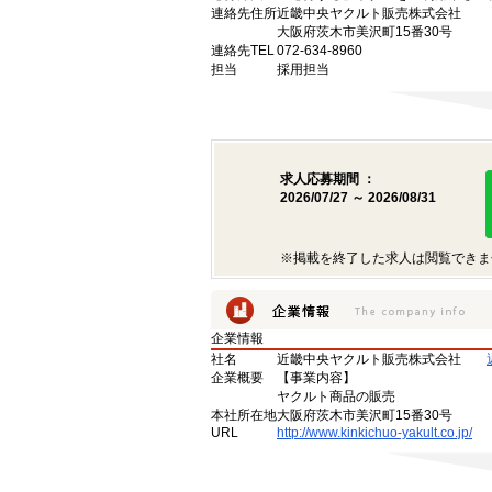
連絡先住所
近畿中央ヤクルト販売株式会社
大阪府茨木市美沢町15番30号
連絡先TEL
072-634-8960
担当
採用担当
求人応募期間 ：
2026/07/27 ～ 2026/08/31
※掲載を終了した求人は閲覧できま
企業情報
社名
近畿中央ヤクルト販売株式会社
企業概要
【事業内容】
ヤクルト商品の販売
本社所在地
大阪府茨木市美沢町15番30号
URL
http://www.kinkichuo-yakult.co.jp/