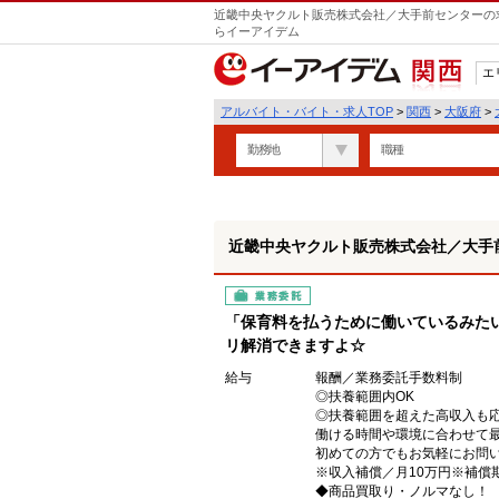
近畿中央ヤクルト販売株式会社／大手前センターの求
らイーアイデム
エ
関西
アルバイト・バイト・求人TOP
>
関西
>
大阪府
>
勤務地
職種
近畿中央ヤクルト販売株式会社／大手
業務委託
「保育料を払うために働いているみた
リ解消できますよ☆
給与
報酬／業務委託手数料制
◎扶養範囲内OK
◎扶養範囲を超えた高収入も
働ける時間や環境に合わせて
初めての方でもお気軽にお問
※収入補償／月10万円※補償
◆商品買取り・ノルマなし！