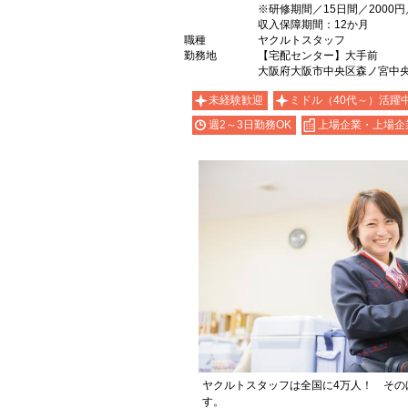
※研修期間／15日間／2000
収入保障期間：12か月
職種
ヤクルトスタッフ
勤務地
【宅配センター】大手前
大阪府大阪市中央区森ノ宮中央2
未経験歓迎
ミドル（40代～）活躍
週2～3日勤務OK
上場企業・上場企
ヤクルトスタッフは全国に4万人！ その
す。