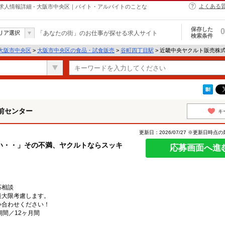
よくある
人情報詳細 - 大阪市中央区｜バイト・アルバイトのことな
保存した
0
リア選択
「あなたの街」のお仕事が探せる求人サイト
検索条件
大阪市中央区
>
大阪市中央区の食品・試食販売
>
谷町四丁目駅
> 近畿中央ヤクルト販売株
前センター
キ
更新日：2026/07/27 ※更新日時点
い・・」その不満、ヤクルトならスッキ
応募画面へ進
応相談
最大限考慮します。
い合わせください！
期間／12ヶ月間