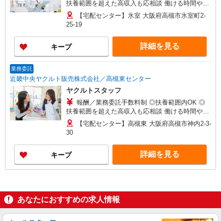
扶養範囲を超えた高収入も応相談 働ける時間や環
境に合わせて最大限考慮します。 初めての方でも
【宅配センター】氷室 大阪府高槻市氷室町2-
お気軽にお問い合わせください！ ※収入補償／月
25-19
10万円※補償期間／12ヶ月間 ◆商品買取り・ノル
マなし！ ※研修期間／15日間／2000円／日 収入
詳細を見る
キープ
保障期間：12か月
業務委託
近畿中央ヤクルト販売株式会社／高槻東センター
ヤクルトスタッフ
報酬／業務委託手数料制 ◎扶養範囲内OK ◎
扶養範囲を超えた高収入も応相談 働ける時間や環
境に合わせて最大限考慮します。 初めての方でも
【宅配センター】高槻東 大阪府高槻市神内2-3-
お気軽にお問い合わせください！ ※収入補償／月
30
10万円※補償期間／12ヶ月間 ◆商品買取り・ノル
マなし！ ※研修期間／15日間／2000円／日 収入
詳細を見る
キープ
保障期間：12か月
あなたにおすすめの求人情報