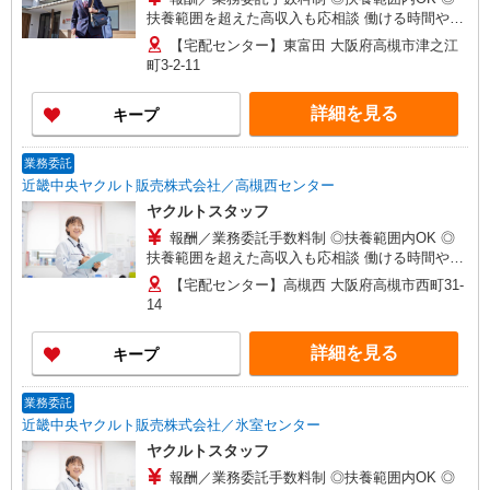
扶養範囲を超えた高収入も応相談 働ける時間や環
境に合わせて最大限考慮します。 初めての方でも
【宅配センター】東富田 大阪府高槻市津之江
お気軽にお問い合わせください！ ※収入補償／月
町3-2-11
10万円※補償期間／12ヶ月間 ◆商品買取り・ノル
マなし！ ※研修期間／15日間／2000円／日 収入
詳細を見る
キープ
保障期間：12か月
業務委託
近畿中央ヤクルト販売株式会社／高槻西センター
ヤクルトスタッフ
報酬／業務委託手数料制 ◎扶養範囲内OK ◎
扶養範囲を超えた高収入も応相談 働ける時間や環
境に合わせて最大限考慮します。 初めての方でも
【宅配センター】高槻西 大阪府高槻市西町31-
お気軽にお問い合わせください！ ※収入補償／月
14
10万円※補償期間／12ヶ月間 ◆商品買取り・ノル
マなし！ ※研修期間／15日間／2000円／日 収入
詳細を見る
キープ
保障期間：12か月
業務委託
近畿中央ヤクルト販売株式会社／氷室センター
ヤクルトスタッフ
報酬／業務委託手数料制 ◎扶養範囲内OK ◎