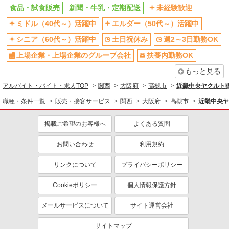
食品・試食販売
新聞・牛乳・定期配送
未経験歓迎
ミドル（40代～）活躍中
エルダー（50代～）活躍中
シニア（60代～）活躍中
土日祝休み
週2～3日勤務OK
上場企業・上場企業のグループ会社
扶養内勤務OK
もっと見る
アルバイト・バイト・求人TOP
関西
大阪府
高槻市
近畿中央ヤクルト
職種・条件一覧
販売・接客サービス
関西
大阪府
高槻市
近畿中央ヤ
掲載ご希望のお客様へ
よくある質問
お問い合わせ
利用規約
リンクについて
プライバシーポリシー
Cookieポリシー
個人情報保護方針
メールサービスについて
サイト運営会社
サイトマップ