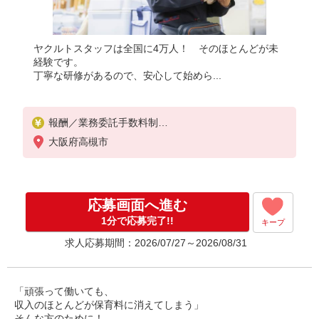
ヤクルトスタッフは全国に4万人！ そのほとんどが未
経験です。
丁寧な研修があるので、安心して始めら...
報酬／業務委託手数料制
◎扶養範囲内OK
大阪府高槻市
◎扶養範囲を超えた高収入も応相談
働ける時間や環境に合わせて最大限考慮します。
初めての方でもお気軽にお問い合わせください！
※収入補償／月10万円※補償期間／12ヶ月間
応募画面へ進む
◆商品買取り・ノルマなし！
※研修期間／15日間／2000円／日
1分で応募完了!!
キープ
収入保障期間：12か月
求人応募期間：2026/07/27～2026/08/31
「頑張って働いても、
収入のほとんどが保育料に消えてしまう」
そんな方のために！