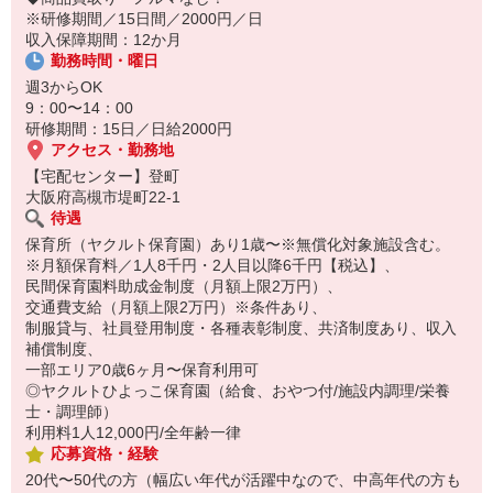
14:30お仕事修了
※研修期間／15日間／2000円／日
保育所にお子さまを迎えに行って帰宅
収入保障期間：12か月
勤務時間・曜日
☆ココがPoint☆
・職場の近くに保育所（保育園、幼稚園、託児所）があるから、送
週3からOK
り迎えの時間の心配がいりません！
9：00〜14：00
・保育料補助制度があります！
研修期間：15日／日給2000円
・家事・夕食の支度なども余裕をもってできます！
アクセス・勤務地
【宅配センター】登町
大阪府高槻市堤町22-1
待遇
保育所（ヤクルト保育園）あり1歳〜※無償化対象施設含む。
※月額保育料／1人8千円・2人目以降6千円【税込】、
民間保育園料助成金制度（月額上限2万円）、
交通費支給（月額上限2万円）※条件あり、
制服貸与、社員登用制度・各種表彰制度、共済制度あり、収入
補償制度、
一部エリア0歳6ヶ月〜保育利用可
◎ヤクルトひよっこ保育園（給食、おやつ付/施設内調理/栄養
士・調理師）
利用料1人12,000円/全年齢一律
応募資格・経験
20代〜50代の方（幅広い年代が活躍中なので、中高年代の方も