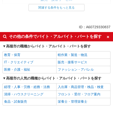
食品・試食販売
関連する条件をもっと見る
ドライバー・配達
同じ特徴から求人を探す
ID：A60729330837
未経験歓迎
ミドル（40代～）活躍中
その他の条件でバイト・アルバイト・パートを探す
土日祝休み
週2～3日勤務OK
高槻市の職種からバイト・アルバイト・パートを探す
上場企業・上場企業のグループ会
扶養内勤務OK
社
教育・保育
軽作業・製造・物流
交通費支給
社員登用あり
IT・クリエイティブ
販売・接客サービス
医療・介護・福祉
ファッション・アパレル
高槻市の人気の職種からバイト・アルバイト・パートを探す
経理・人事・労務・総務・法務
入出庫・商品管理・検品・検査
清掃・ハウスクリーニング
フロント・受付・フロア案内
食品・試食販売
栄養士・管理栄養士