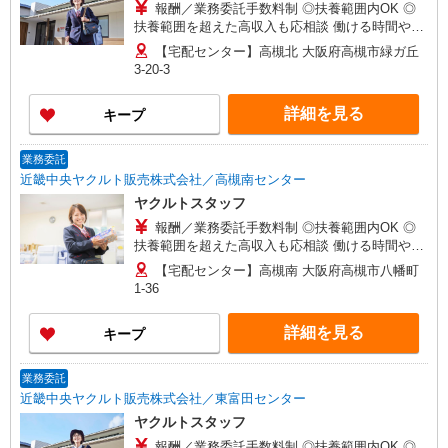
報酬／業務委託手数料制 ◎扶養範囲内OK ◎
扶養範囲を超えた高収入も応相談 働ける時間や環
境に合わせて最大限考慮します。 初めての方でも
【宅配センター】高槻北 大阪府高槻市緑ガ丘
お気軽にお問い合わせください！ ※収入補償／月
3-20-3
10万円※補償期間／12ヶ月間 ◆商品買取り・ノル
マなし！ ※研修期間／15日間／2000円／日 収入
詳細を見る
キープ
保障期間：12か月
業務委託
近畿中央ヤクルト販売株式会社／高槻南センター
ヤクルトスタッフ
報酬／業務委託手数料制 ◎扶養範囲内OK ◎
扶養範囲を超えた高収入も応相談 働ける時間や環
境に合わせて最大限考慮します。 初めての方でも
【宅配センター】高槻南 大阪府高槻市八幡町
お気軽にお問い合わせください！ ※収入補償／月
1-36
10万円※補償期間／12ヶ月間 ◆商品買取り・ノル
マなし！ ※研修期間／15日間／2000円／日 収入
詳細を見る
キープ
保障期間：12か月
業務委託
近畿中央ヤクルト販売株式会社／東富田センター
ヤクルトスタッフ
報酬／業務委託手数料制 ◎扶養範囲内OK ◎