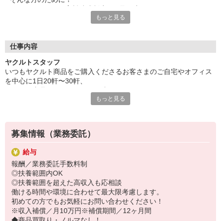
ヤクルトでは≪保育料助成制度≫を取り入れ、
もっと見る
一般の保育園に子どもを預けている方をバックアップ◎
頑張って働いた収入の中から、
少しでも家計の足しに、ママのお小遣いに♪ を応援します！
仕事内容
◆家庭と両立可能な短時間勤務
ヤクルトスタッフ
◆急なお休みにもスタッフ同士で快くフォロー
いつもヤクルト商品をご購入くださるお客さまのご自宅やオフィス
を中心に1日20軒〜30軒、
など、働くママの多いヤクルトならではの
ヤクルト商品をお届けするお仕事です。
充実した環境を整え、
もっと見る
商品を通じてお客さまとふれあう楽しさ、健康的な生活にお役立ち
仕事×育児のお悩みをスッキリ解決に導きます☆
できる喜び。
ヤクルトスタッフのお仕事は、たくさんのヤリガイにあふれていま
す！
募集情報（業務委託）
〜ヤクルトスタッフの1日〜
給与
2児の母として仕事と家庭の両立をしているHさん。
報酬／業務委託手数料制
実際のワークスタイルを、一例としてご紹介いたします！
◎扶養範囲内OK
※時間は地域によって異なります。
◎扶養範囲を超えた高収入も応相談
8:10 保育所にお子さまをお預け
働ける時間や環境に合わせて最大限考慮します。
8:20 宅配センターに到着、お届けの準備
初めての方でもお気軽にお問い合わせください！
8:30 朝礼が終わったら出発
※収入補償／月10万円※補償期間／12ヶ月間
13:00 お届け修了、翌日準備、集計作業
◆商品買取り・ノルマなし！