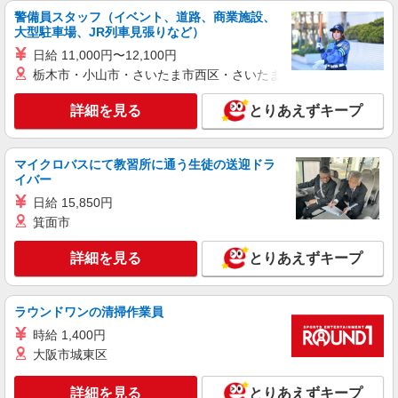
警備員スタッフ（イベント、道路、商業施設、
大型駐車場、JR列車見張りなど）
日給 11,000円〜12,100円
栃木市・小山市・さいたま市西区・さいたま市岩槻区・久喜市・
詳細を見る
とりあえずキープ
マイクロバスにて教習所に通う生徒の送迎ドラ
イバー
日給 15,850円
箕面市
詳細を見る
とりあえずキープ
ラウンドワンの清掃作業員
時給 1,400円
大阪市城東区
詳細を見る
とりあえずキープ