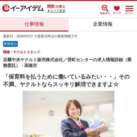
関西
の求人
▼エリア変更
仕事情報
企業情報
更新日：2026/07/27 ※更新日時点の最新情報です
業務委託
職種：ヤクルトスタッフ
近畿中央ヤクルト販売株式会社／登町センターの求人情報詳細（業
務委託） - 高槻市
「保育料を払うために働いているみたい・・」その
不満、ヤクルトならスッキリ解消できますよ☆