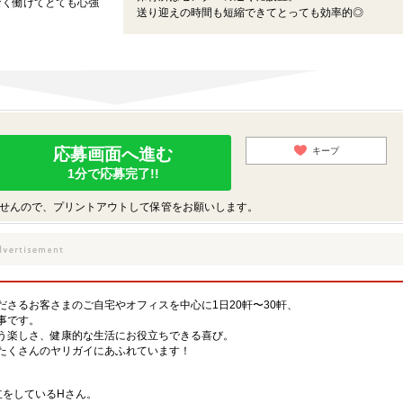
なく働けてとても心強
送り迎えの時間も短縮できてとっても効率的◎
応募画面へ進む
キープ
1分で応募完了!!
せんので、プリントアウトして保管をお願いします。
さるお客さまのご自宅やオフィスを中心に1日20軒〜30軒、
事です。
う楽しさ、健康的な生活にお役立ちできる喜び。
たくさんのヤリガイにあふれています！
立をしているHさん。