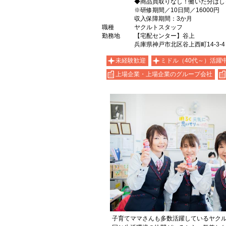
◆商品買取りなし！働いた分はし
※研修期間／10日間／16000円
収入保障期間：3か月
職種
ヤクルトスタッフ
勤務地
【宅配センター】谷上
兵庫県神戸市北区谷上西町14-3-4
未経験歓迎
ミドル（40代～）活躍
上場企業・上場企業のグループ会社
子育てママさんも多数活躍しているヤク