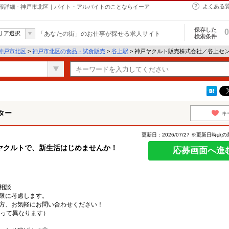
よくある
詳細 - 神戸市北区｜バイト・アルバイトのことならイーア
保存した
0
リア選択
「あなたの街」のお仕事が探せる求人サイト
検索条件
神戸市北区
>
神戸市北区の食品・試食販売
>
谷上駅
> 神戸ヤクルト販売株式会社／谷上セ
ター
キ
更新日：2026/07/27 ※更新日時点
ヤクルトで、新生活はじめませんか！
応募画面へ進
相談
限に考慮します。
方、お気軽にお問い合わせください！
よって異なります）