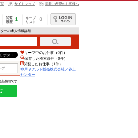
質問
サイトマップ
掲載ご希望のお客様へ
閲覧
キープ
1
0
履歴
リスト
ログイン
ンターの求人情報詳細
キープ中のお仕事（0件）
保存した検索条件（
0
件）
閲覧したお仕事（1件）
ープ
神戸ヤクルト販売株式会社／谷上
センター
の最新情報です
む