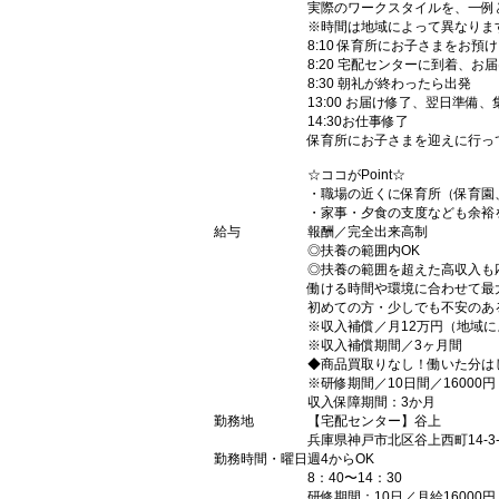
実際のワークスタイルを、一例
※時間は地域によって異なりま
8:10 保育所にお子さまをお預け
8:20 宅配センターに到着、お
8:30 朝礼が終わったら出発
13:00 お届け修了、翌日準備
14:30お仕事修了
保育所にお子さまを迎えに行っ
☆ココがPoint☆
・職場の近くに保育所（保育園
・家事・夕食の支度なども余裕
給与
報酬／完全出来高制
◎扶養の範囲内OK
◎扶養の範囲を超えた高収入も
働ける時間や環境に合わせて最
初めての方・少しでも不安のあ
※収入補償／月12万円（地域
※収入補償期間／3ヶ月間
◆商品買取りなし！働いた分は
※研修期間／10日間／16000円
収入保障期間：3か月
勤務地
【宅配センター】谷上
兵庫県神戸市北区谷上西町14-3-
勤務時間・曜日
週4からOK
8：40〜14：30
研修期間：10日／月給16000円