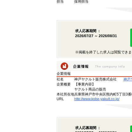
担当
採用担当
求人応募期間 ：
2026/07/27 ～ 2026/08/31
※掲載を終了した求人は閲覧できま
企業情報
社名
神戸ヤクルト販売株式会社
神戸
企業概要
【事業内容】
ヤクルト商品の販売
本社所在地
兵庫県神戸市中央区熊内町5丁目3番
URL
http://www.kobe-yakult.co.jp/
求人応募期間 ：