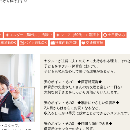
っかり稼げます◎
中
エルダー（50代～）活躍中
シニア（60代～）活躍中
土日祝休み
車通勤OK
バイク通勤OK
扶養内勤務OK
交通費支給
ヤクルトが主婦（夫）の方々に支持される理由、それ
子どもをヤクルト保育所に預けて、
子どもも私も安心して働ける環境があるから。
安心ポイントその1 ◆保育所完備◆
保育所の先生やたくさんのお友達と楽しい一日を♪
大切なお子さまをしっかりお預かりいたします。
安心ポイントその2 ◆家計にやさしい保育料◆
2人目からはさらにお安くなるなど、
収入をしっかり手元に残すことができるシステムです
安心ポイントその3 ◆時間も節約できる◆
ルトスタッフ。
保育所はセンターの近くに設置。