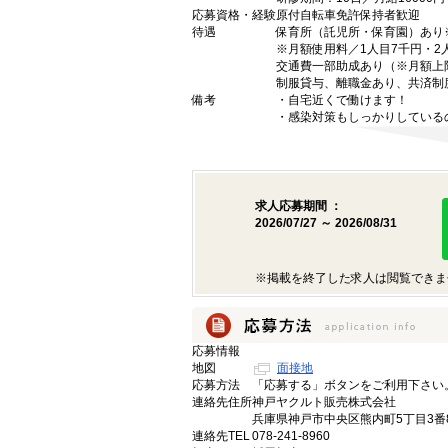
応募資格・経験
原付自転車免許保持者歓迎
待遇
保育所（託児所・保育園）あり
※月額使用料／1人目7千円・2
交通費一部助成あり（※月額上
制服貸与、離職金あり、共済制
備考
・自宅近くで働けます！
・感染対策もしっかりしている
求人応募期間 ：
2026/07/27 ～ 2026/08/31
※掲載を終了した求人は閲覧できま
応募情報
地図
面接地
応募方法
「応募する」ボタンをご利用下さい
連絡先住所
神戸ヤクルト販売株式会社
兵庫県神戸市中央区熊内町5丁目3番
連絡先TEL
078-241-8960