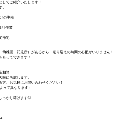
としてご紹介いたします！
す。
届けの準備
、集計作業
て帰宅
、幼稚園、託児所）があるから、送り迎えの時間の心配がいりません！
をもってできます！
応相談
大限に考慮します。
る方、お気軽にお問い合わせください！
によって異なります）
しっかり稼げます◎
4