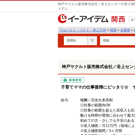
神戸ヤクルト販売株式会社／谷上センターの求人情報
イデム
エ
関西
アルバイト・バイト・求人TOP
>
関西
>
兵庫県
>
勤務地
職種
神戸ヤクルト販売株式会社／谷上セン
業務委託
子育てママの仕事復帰にピッタリ☆ 
給与
報酬／完全出来高制
◎扶養の範囲内OK
◎扶養の範囲を超えた高収入も応
働ける時間や環境に合わせて最大
初めての方・少しでも不安のある
※収入補償／月12万円（地域に
※収入補償期間／3ヶ月間