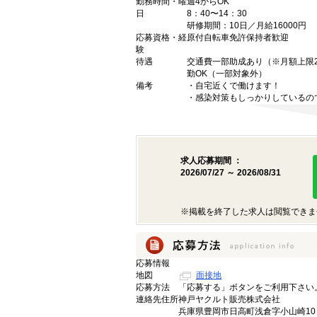
勤務時間・曜
週4からOK
日
8：40〜14：30
研修期間：10日／月給16000円
応募資格・経
原付自転車免許保持者歓迎
験
待遇
交通費一部助成あり（※月額上限
勤OK（一部対象外）
備考
・自宅近くで働けます！
・感染対策もしっかりしているの
求人応募期間 ：
2026/07/27 ～ 2026/08/31
※掲載を終了した求人は閲覧できま
応募情報
地図
面接地
応募方法
「応募する」ボタンをご利用下さい
連絡先住所
神戸ヤクルト販売株式会社
兵庫県豊岡市日高町浅倉字小山崎10