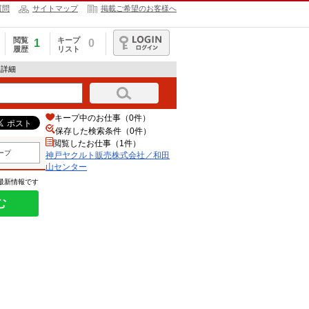
質問
サイトマップ
掲載ご希望のお客様へ
閲覧
キープ
1
0
履歴
リスト
ログイン
報詳細
キープ中のお仕事（0件）
保存した検索条件（
0
件）
閲覧したお仕事（1件）
ープ
神戸ヤクルト販売株式会社／和田
山センター
の最新情報です
む