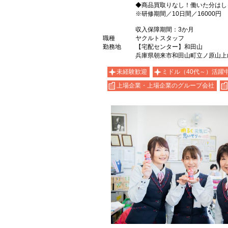
◆商品買取りなし！働いた分はし
※研修期間／10日間／16000円
収入保障期間：3か月
職種
ヤクルトスタッフ
勤務地
【宅配センター】和田山
兵庫県朝来市和田山町立ノ原山上
未経験歓迎
ミドル（40代～）活躍
上場企業・上場企業のグループ会社