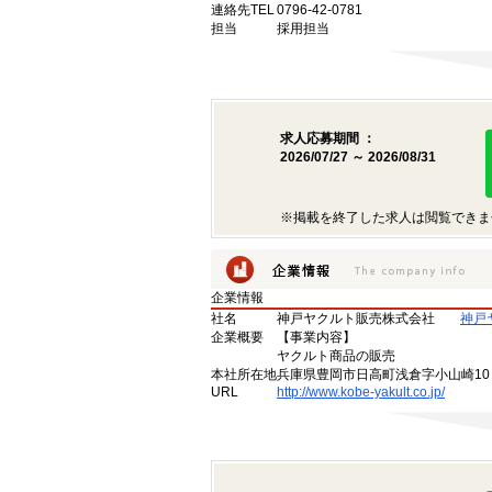
連絡先TEL
0796-42-0781
担当
採用担当
求人応募期間 ：
2026/07/27 ～ 2026/08/31
※掲載を終了した求人は閲覧できま
企業情報
社名
神戸ヤクルト販売株式会社
神戸
企業概要
【事業内容】
ヤクルト商品の販売
本社所在地
兵庫県豊岡市日高町浅倉字小山崎10
URL
http://www.kobe-yakult.co.jp/