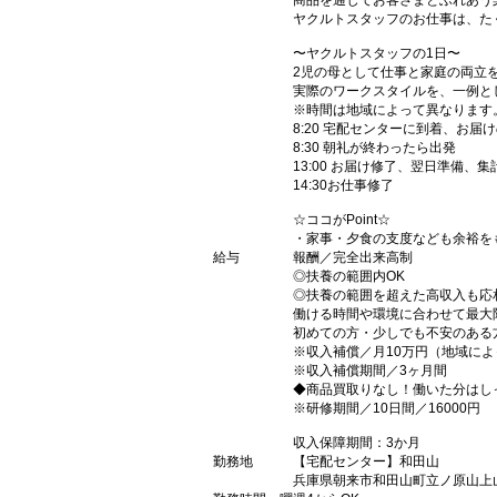
商品を通じてお客さまとふれあう
ヤクルトスタッフのお仕事は、た
〜ヤクルトスタッフの1日〜
2児の母として仕事と家庭の両立
実際のワークスタイルを、一例と
※時間は地域によって異なります
8:20 宅配センターに到着、お届
8:30 朝礼が終わったら出発
13:00 お届け修了、翌日準備、集
14:30お仕事修了
☆ココがPoint☆
・家事・夕食の支度なども余裕を
給与
報酬／完全出来高制
◎扶養の範囲内OK
◎扶養の範囲を超えた高収入も応
働ける時間や環境に合わせて最大
初めての方・少しでも不安のある
※収入補償／月10万円（地域に
※収入補償期間／3ヶ月間
◆商品買取りなし！働いた分はし
※研修期間／10日間／16000円
収入保障期間：3か月
勤務地
【宅配センター】和田山
兵庫県朝来市和田山町立ノ原山上