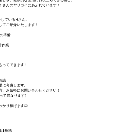
楽しさ、健康的な生活にお役立ちできる喜び。
くさんのヤリガイにあふれています！
をしているHさん。
してご紹介いたします！
。
けの準備
計作業
もってできます！
相談
限に考慮します。
方、お気軽にお問い合わせください！
よって異なります）
っかり稼げます◎
山1番地