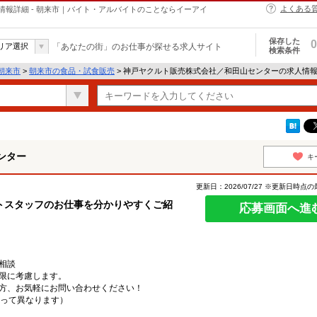
よくある
報詳細 - 朝来市｜バイト・アルバイトのことならイーアイ
保存した
0
リア選択
「あなたの街」のお仕事が探せる求人サイト
検索条件
朝来市
>
朝来市の食品・試食販売
> 神戸ヤクルト販売株式会社／和田山センターの求人情
ンター
キ
更新日：2026/07/27 ※更新日時点
トスタッフのお仕事を分かりやすくご紹
応募画面へ進
相談
限に考慮します。
方、お気軽にお問い合わせください！
よって異なります）