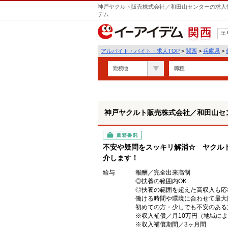
神戸ヤクルト販売株式会社／和田山センターの求人情
デム
エ
関西
アルバイト・バイト・求人TOP
>
関西
>
兵庫県
>
勤務地
職種
神戸ヤクルト販売株式会社／和田山セ
業務委託
不安や疑問をスッキリ解消☆ ヤクル
介します！
給与
報酬／完全出来高制
◎扶養の範囲内OK
◎扶養の範囲を超えた高収入も応
働ける時間や環境に合わせて最大
初めての方・少しでも不安のある
※収入補償／月10万円（地域に
※収入補償期間／3ヶ月間