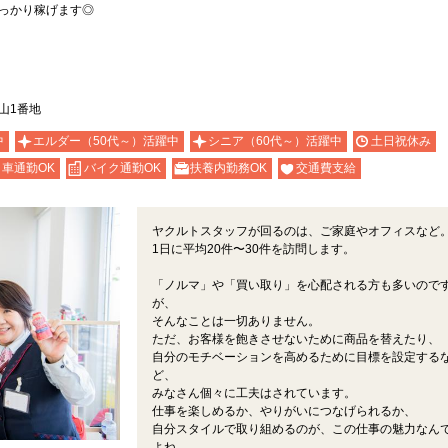
っかり稼げます◎
山1番地
中
エルダー（50代～）活躍中
シニア（60代～）活躍中
土日祝休み
車通勤OK
バイク通勤OK
扶養内勤務OK
交通費支給
ヤクルトスタッフが回るのは、ご家庭やオフィスなど
1日に平均20件〜30件を訪問します。
「ノルマ」や「買い取り」を心配される方も多いので
が、
そんなことは一切ありません。
ただ、お客様を飽きさせないために商品を替えたり、
自分のモチベーションを高めるために目標を設定する
ど、
みなさん個々に工夫はされています。
仕事を楽しめるか、やりがいにつなげられるか、
自分スタイルで取り組めるのが、この仕事の魅力なん
よね。