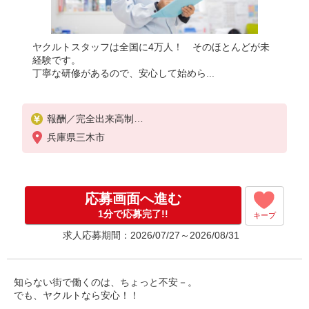
ヤクルトスタッフは全国に4万人！ そのほとんどが未
経験です。
丁寧な研修があるので、安心して始めら...
報酬／完全出来高制
◎高収入希望の方大歓迎
兵庫県三木市
健康保険から外れた場合、国民健康保険料と国民年
金料の一部を助成。
お気軽にお問い合わせください！
※収入補償／月額130,000円
応募画面へ進む
※収入補償期間／12ヶ月間
研修（13日間）終了後日当あり
1分で応募完了!!
キープ
◆商品買取りなし！働いた分はしっかり稼げます◎
求人応募期間：2026/07/27～2026/08/31
知らない街で働くのは、ちょっと不安－。
でも、ヤクルトなら安心！！