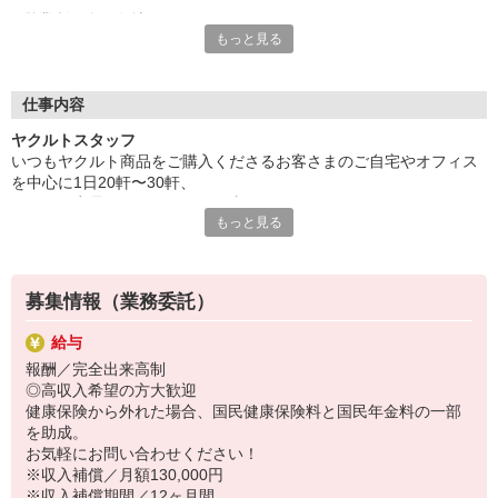
営業所は全国各地にあり、
もっと見る
自分の住む街や土地勘のある町で勤務が可能です。
保育所は営業所のそばにあるのでお迎えもラクラク♪
家計にやさしい保育料で利用でき、
収入の面でもきっとご満足いただけるはずです。
仕事内容
※設置されている保育所は無償化対象施設です。
ヤクルトスタッフ
また勤務時間も短いので、
いつもヤクルト商品をご購入くださるお客さまのご自宅やオフィス
家事・育児時間にもゆとりが持てますよ♪
を中心に1日20軒〜30軒、
主婦・ママスタッフが多いので、
ヤクルト商品をお届けするお仕事です。
仕事や子育てについてなどイロイロ相談できて心強い！
もっと見る
商品を通じてお客さまとふれあう楽しさ、健康的な生活にお役立ち
できる喜び。
研修や先輩の同行研修など手厚いサポートがあるので、
ヤクルトスタッフのお仕事は、たくさんのヤリガイにあふれていま
未経験の方も安心してチャレンジしてください。
す！
募集情報（業務委託）
特に扶養範囲外でしっかり稼ぎたい方には最適なエリアをご用意し
給与
ます。
報酬／完全出来高制
もちろんバランスよく働きたい方もご相談ください。
◎高収入希望の方大歓迎
健康保険から外れた場合、国民健康保険料と国民年金料の一部
〜ヤクルトスタッフの1日〜
を助成。
2児の母として仕事と家庭の両立をしているHさん。
お気軽にお問い合わせください！
実際のワークスタイルを、一例としてご紹介いたします！
※収入補償／月額130,000円
※時間は地域によって異なります。
※収入補償期間／12ヶ月間