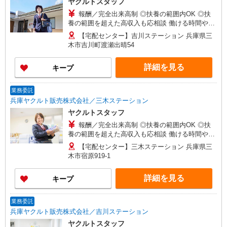
ヤクルトスタッフ
報酬／完全出来高制 ◎扶養の範囲内OK ◎扶
養の範囲を超えた高収入も応相談 働ける時間や環
境に合わせて最大限に考慮します。 お気軽にお問
【宅配センター】吉川ステーション 兵庫県三
い合わせください！ ※収入補償／月10万円 ※収
木市吉川町渡瀬出晴54
入補償期間／12ヶ月間 ※研修期間中は日当支払い
あり（3,000円/日、13日間、9：45〜14：00） 収
詳細を見る
キープ
入保障期間：12か月
業務委託
兵庫ヤクルト販売株式会社／三木ステーション
ヤクルトスタッフ
報酬／完全出来高制 ◎扶養の範囲内OK ◎扶
養の範囲を超えた高収入も応相談 働ける時間や環
境に合わせて最大限に考慮します。 お気軽にお問
【宅配センター】三木ステーション 兵庫県三
い合わせください！ ※収入補償／月10万円 ※収
木市宿原919-1
入補償期間／12ヶ月間 ※研修期間中は日当支払い
あり（3,000円/日、13日間、9：45〜14：00） 収
詳細を見る
キープ
入保障期間：12か月
業務委託
兵庫ヤクルト販売株式会社／吉川ステーション
ヤクルトスタッフ