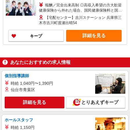
報酬／完全出来高制 ◎高収入希望の方大歓迎
健康保険から外れた場合、国民健康保険料と国民
年金料の一部を助成。 お気軽にお問い合わせくだ
【宅配センター】吉川ステーション 兵庫県三
さい！ ※収入補償／月額130,000円 ※収入補償期
木市吉川町渡瀬出晴54
間／12ヶ月間 研修（13日間）終了後日当あり ◆
商品買取りなし！働いた分はしっかり稼げます◎
詳細を見る
キープ
あなたにおすすめの求人情報
個別指導講師
時給 1,040円〜1,390円
仙台市青葉区
詳細を見る
とりあえずキープ
ホールスタッフ
時給 1,150円