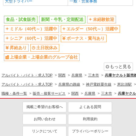
大型ドライバー
一般・営業事務
同じ特徴から求人を探す
未経験歓迎
ミドル（40代～）活躍中
食品・試食販売
新聞・牛乳・定期配送
未経験歓迎
ボーナス・賞与あり
土日祝休み
ミドル（40代～）活躍中
エルダー（50代～）活躍中
上場企業・上場企業のグループ会
社員登用あり
シニア（60代～）活躍中
ボーナス・賞与あり
社
昇給あり
土日祝休み
上場企業・上場企業のグループ会社
もっと見る
アルバイト・バイト・求人TOP
関西
兵庫県
三木市
兵庫ヤクルト販売
アルバイト・バイト・求人TOP
兵庫県の路線
神戸電鉄粟生線
恵比須駅
職種・条件一覧
販売・接客サービス
関西
兵庫県
三木市
兵庫ヤクル
掲載ご希望のお客様へ
よくある質問
お問い合わせ
利用規約
リンクについて
プライバシーポリシー