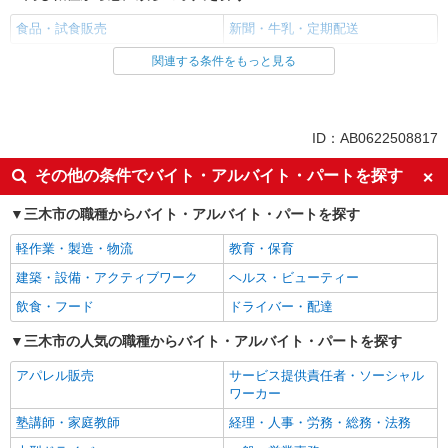
食品・試食販売
新聞・牛乳・定期配送
関連する条件をもっと見る
同じ雇用形態から恵比須駅の求人を探す
業務委託
同じ特徴から恵比須駅の求人を探す
ID：AB0622508817
未経験歓迎
ミドル（40代～）活躍中
その他の条件でバイト・アルバイト・パートを探す
エルダー（50代～）活躍中
シニア（60代～）活躍中
三木市の職種からバイト・アルバイト・パートを探す
ボーナス・賞与あり
昇給あり
軽作業・製造・物流
教育・保育
土日祝休み
上場企業・上場企業のグループ会
社
建築・設備・アクティブワーク
ヘルス・ビューティー
社員登用あり
飲食・フード
ドライバー・配達
同じ職種から求人を探す
三木市の人気の職種からバイト・アルバイト・パートを探す
販売・接客サービス
アパレル販売
サービス提供責任者・ソーシャル
ワーカー
食品・試食販売
塾講師・家庭教師
経理・人事・労務・総務・法務
ドライバー・配達