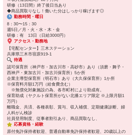
8:20 宅配センターに到着、お届けの準備
研修（13日間）終了後日当あり
8:30 朝礼が終わったら出発
◆商品買取りなし！働いた分はしっかり稼げます◎
13:00 お届け修了、翌日準備、集計作業
勤務時間・曜日
14:30お仕事修了
8：30〜15：30
☆ココがPoint☆
週5日／月・火・水・木・金
・保育料補助制度があります！
研修：有 13日（日給3000円）
・家事・夕食の支度なども余裕をもってできます！
アクセス・勤務地
【宅配センター】三木ステーション
兵庫県三木市宿原919-1
待遇
認可保育所（神戸市・加古川市・高砂市）あり（須磨・舞子・
西神戸・東加古川・加古川保育所）5か所
企業主導型保育所（明石市）あり（大久保保育所）1か所
※保育料月額1万円（給食費含む）
※無償化対象施設の為、各市町村により助成有。
保育助成（ヤクルト保育所がない北播エリア限定 ※上限月額1
万円）
離職金、共済、各種表彰、賞与、収入補償、定期健康診断、婦
人科がん検診
社員登用制度、従事者割引あり、商品買取なし、
応募資格・経験
原付免許保持者歓迎、普通自動車免許保持者歓迎、20歳以上の