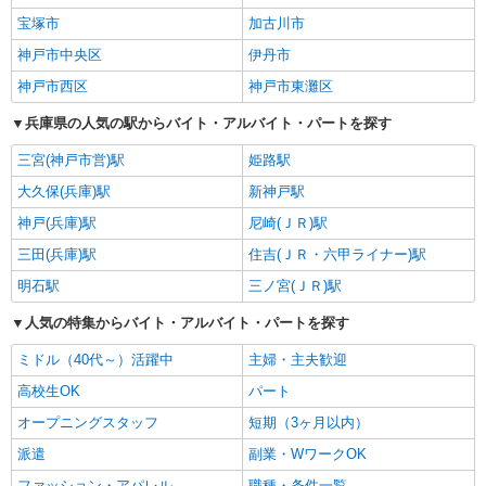
宝塚市
加古川市
神戸市中央区
伊丹市
神戸市西区
神戸市東灘区
兵庫県の人気の駅からバイト・アルバイト・パートを探す
三宮(神戸市営)駅
姫路駅
大久保(兵庫)駅
新神戸駅
神戸(兵庫)駅
尼崎(ＪＲ)駅
三田(兵庫)駅
住吉(ＪＲ・六甲ライナー)駅
明石駅
三ノ宮(ＪＲ)駅
人気の特集からバイト・アルバイト・パートを探す
ミドル（40代～）活躍中
主婦・主夫歓迎
高校生OK
パート
オープニングスタッフ
短期（3ヶ月以内）
派遣
副業・WワークOK
ファッション・アパレル
職種・条件一覧