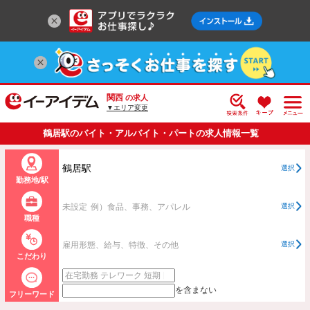
関西
の求人
▼エリア変更
鶴居駅のバイト・アルバイト・パートの求人情報一覧
鶴居駅
選択
勤務地/駅
未設定
例）食品、事務、アパレル
選択
職種
雇用形態、給与、特徴、その他
選択
こだわり
を含まない
フリーワード