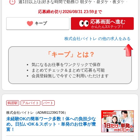
髪
週1日以上/お好きな時間で勤務◎ 朝ダケ・昼ダケ・夜ダケ・夜勤など、 ご自
応募締め切り2026/08/31 23:59まで
応募画面へ進む
キープ
かんたん3ステップ！
株式会社バイトレ
の他の求人をみる
「キープ」とは？
気になるお仕事をワンクリックで保存
まとめてチェック＆まとめて応募も可能
会員登録無しで今すぐご利用いただけます
鶴居駅
アルバイト
パート
株式会社バイトレ（ADM811239GT06）
未経験OKの簡単ワーク多数！体への負担少な
め。日払いOK＆スポット・単発のお仕事が豊
富！
ス
ロ