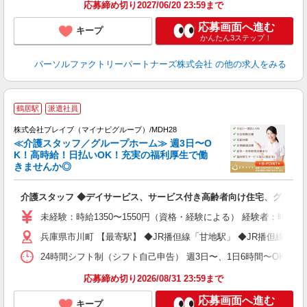
応募締め切り2027/06/20 23:59まで
応募画面へ進む
キープ
かんたん3ステップ！
パーソルファクトリーパートナーズ株式会社
の他の求人をみる
鶴居駅
派遣社員
株式会社ブレイブ（マイナビグループ）/MDH28
≪介護スタッフ／グループホーム≫ 週3日〜O
K！高時給！日払いOK！充実の福利厚生で働
きませんか◎
ト
介護スタッフ ◆デイサービス、サービス付き高齢者向け住宅、グルー
入
ー
未経験：時給1350〜1550円（資格・経験による） 経験者：時給1
代
兵庫県市川町 【最寄駅】 ◆JR播但線「甘地駅」 ◆JR播但線「
O
24時間シフト制（シフト自己申告） 週3日〜、1日6時間〜OK 【勤務
応募締め切り2026/08/31 23:59まで
応募画面へ進む
キープ