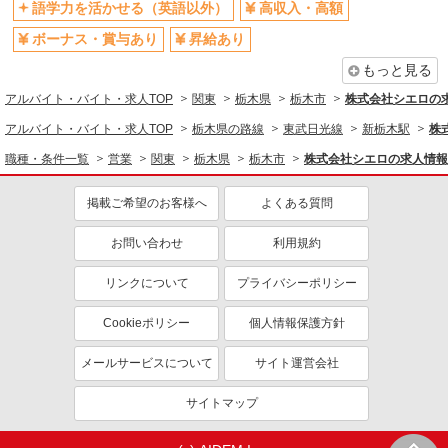
語学力を活かせる（英語以外）
高収入・高額
未経験歓迎
英語が活かせる
ボーナス・賞与あり
昇給あり
ボーナス・賞与あり
日払い
もっと見る
車通勤OK
交通費支給
アルバイト・バイト・求人TOP
関東
栃木県
栃木市
株式会社シエロの
社会保険あり
社員登用あり
アルバイト・バイト・求人TOP
栃木県の路線
東武日光線
新栃木駅
株
職種・条件一覧
営業
関東
栃木県
栃木市
株式会社シエロの求人情報
掲載ご希望のお客様へ
よくある質問
お問い合わせ
利用規約
リンクについて
プライバシーポリシー
Cookieポリシー
個人情報保護方針
メールサービスについて
サイト運営会社
サイトマップ