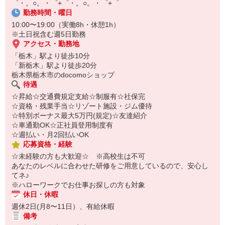
゜・。○。・゜+゜・。○。・゜+゜
オンライン面談なのでスピード対応。
勤務時間・曜日
即日登録もOK♪
10:00〜19:00（実働8h・休憩1h）
気になった方はお気軽にご相談ください！
※土日祝含む週5日勤務
アクセス・勤務地
「栃木」駅より徒歩10分
「新栃木」駅より徒歩20分
栃木県栃木市のdocomoショップ
待遇
☆昇給☆交通費規定支給☆制服有☆社保完
☆資格・残業手当☆リゾート施設・ジム優待
☆特別ボーナス最大5万円(規定)☆友達紹介
☆車通勤OK☆正社員登用制度有
☆週払い・月2回払いOK
応募資格・経験
☆未経験の方も大歓迎☆ ※高校生は不可
あなたのレベルに合わせた研修をご用意しているので、安心し
てネ♪
※ハローワークでお仕事お探しの方も対象
休日・休暇
週休2日(月8〜11日）、有給休暇
備考