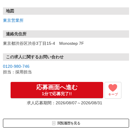
土日祝も受付中♪
地図
【選考フロー】
東京営業所
①応募から3営業日を目安に、メールorお電話でご連絡します。
②面接日時を決定！「0120」から始まる電話番号からご連絡します
★スマホでWEB面接（LINEなど）・出張面接・事務所面接と選べま
連絡先住所
す
東京都渋谷区渋谷3丁目15-4 Monostep 7F
③面接実施（履歴書不要）
④勤務開始（スタート日は応相談）
※ご希望があれば、職場見学の調整もOKです！
この求人に関するお問い合わせ
0120-980-746
お気軽にご応募ください♪
担当：採用担当
応募画面へ進む
1分で応募完了!!
キープ
求人応募期間：2026/08/07～2026/08/31
閲覧履歴を見る