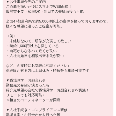
▼お仕事紹介先のご案内
ご応募を頂いた後にスマホでWEB面接！
履歴書不要・私服OK・即日での登録面接も可能
全国47都道府県で約5,000件以上の案件を扱っておりますので、
様々な希望に沿ったご提案が可能。
〈例〉
・未経験なので、研修が充実して欲しい
・時給1,600円以上を探している
・自宅からなるべく近くが良い
・入社開始日を相談出来る先が良い
など、面接時にお気軽に相談ください♪
※経験が有る方は土日休み・時短等も相談可能です
▼職場見学・お顔合わせ
勤務先の希望が決まったら
紹介先希望の会社で職場見学・お顔合わせを実施！
リモートでも対応可能♪
※担当のコーディネーターが同席
▼入社手続き・コンプライアンス研修
職場見学・お顔合わせを行った後