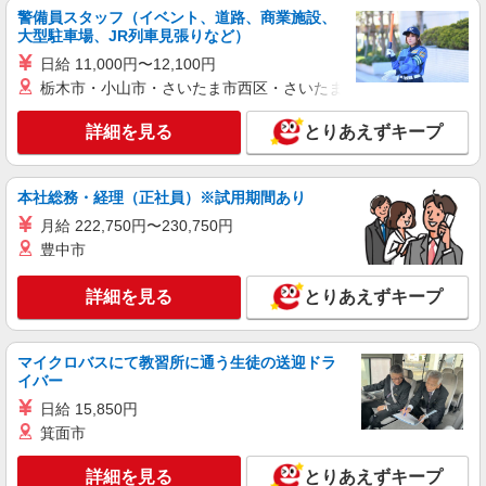
警備員スタッフ（イベント、道路、商業施設、
大型駐車場、JR列車見張りなど）
日給 11,000円〜12,100円
栃木市・小山市・さいたま市西区・さいたま市岩槻区・久喜市・
詳細を見る
とりあえずキープ
本社総務・経理（正社員）※試用期間あり
月給 222,750円〜230,750円
豊中市
詳細を見る
とりあえずキープ
マイクロバスにて教習所に通う生徒の送迎ドラ
イバー
日給 15,850円
箕面市
詳細を見る
とりあえずキープ