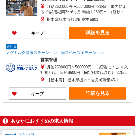
月給260,000円〜333,000円 ※経験・能力によ
る ※試用期間3〜6ヵ月 時給1,250円〜 （経験・能
力により試用期間も月給になる場合有）
栃木県栃木市都賀町家中6801
詳細を見る
キープ
正社員
メグミルク健康ステーション ㈲スペースエモーション
営業管理
月給250000円〜500000円 ※経験による ※入
社初月は、日給8600円（固定残業代含む） 22日勤
務で30,000円を付与 ★やりがいを持って、長く安
【栃木店】 栃木県栃木市岩舟町鷲巣45-1
心して働いてほしいという想いから『目に見える
昇給制度』を導入 お客様と契約した商品の累積本
詳細を見る
キープ
数に応じて1000本ごとに10000円昇給します。 期
間に制限はなくインセンティブとは別に支給され
るため、日々の成果がしっかりと収入に反映され
ます
あなたにおすすめの求人情報