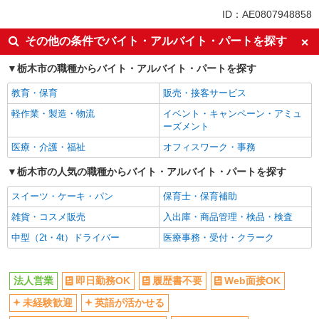
同じ特徴から新栃木駅の求人を探す
ID：AE0807948858
即日勤務OK
履歴書不要
その他の条件でバイト・アルバイト・パートを探す
Web面接OK
未経験歓迎
栃木市の職種からバイト・アルバイト・パートを探す
英語が活かせる
語学力を活かせる（英語以外）
教育・保育
販売・接客サービス
高収入・高額
ボーナス・賞与あり
軽作業・製造・物流
イベント・キャンペーン・アミュ
昇給あり
日払い
ーズメント
週払い
10時～勤務OK
医療・介護・福祉
オフィスワーク・事務
車通勤OK
バイク通勤OK
栃木市の人気の職種からバイト・アルバイト・パートを探す
交通費支給
社会保険あり
スイーツ・ケーキ・パン
保育士・保育補助
入社祝い金あり
各種手当（家族・役職・インセン
ティブなど）あり
雑貨・コスメ販売
入出庫・商品管理・検品・検査
制服貸与
社員登用あり
中型（2t・4t）ドライバー
医療事務・受付・クラーク
同じ職種から求人を探す
法人営業
即日勤務OK
履歴書不要
Web面接OK
営業
未経験歓迎
英語が活かせる
同じ特徴から求人を探す