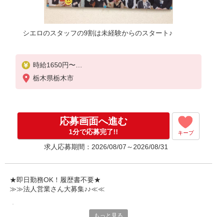
シエロのスタッフの9割は未経験からのスタート♪
時給1650円〜
※残業代支給
栃木県栃木市
★交通費別途支給（規定あり）
゜+゜・。○。・゜+゜・。○。・゜+゜
入社祝い金10万円支給(規定有)
応募画面へ進む
お友達を紹介頂くと,
1分で応募完了!!
キープ
インセンティブ支給(規定有)
求人応募期間：2026/08/07～2026/08/31
★月2回払い・週払い可能（規程有）★
゜・。○。・゜+゜・。○。・゜+゜
★即日勤務OK！履歴書不要★
≫≫法人営業さん大募集♪♪≪≪
専任のコーディネーターがサポート♪
もっと見る
職場での不安や悩み事があれば