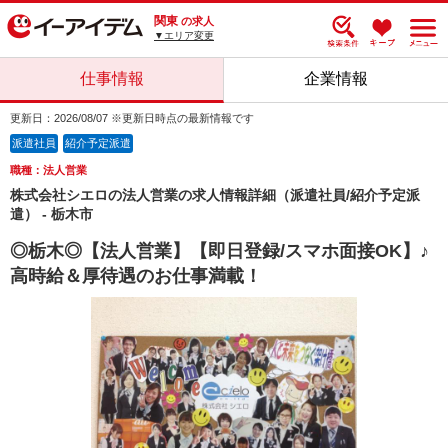
関東
の求人
▼エリア変更
仕事情報
企業情報
更新日：2026/08/07 ※更新日時点の最新情報です
派遣社員
紹介予定派遣
職種：法人営業
株式会社シエロの法人営業の求人情報詳細（派遣社員/紹介予定派
遣） - 栃木市
◎栃木◎【法人営業】【即日登録/スマホ面接OK】♪
高時給＆厚待遇のお仕事満載！