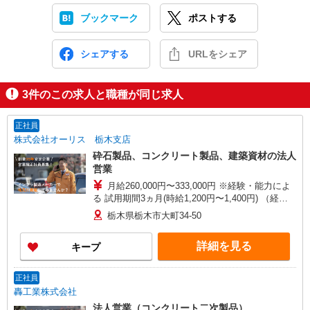
ブックマーク
ポストする
シェアする
URLをシェア
3
件のこの求人と職種が同じ求人
正社員
株式会社オーリス 栃木支店
砕石製品、コンクリート製品、建築資材の法人
営業
月給260,000円〜333,000円 ※経験・能力によ
る 試用期間3ヵ月(時給1,200円〜1,400円) （経
験・能力により試用期間も月給になる場合有）
栃木県栃木市大町34-50
詳細を見る
キープ
正社員
轟工業株式会社
法人営業（コンクリート二次製品）