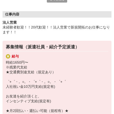
いつでも相談してください！
充実の福利厚生、各種施設利用の特典など、
仕事内容
働きやすい環境づくりに取り組んでいます！
法人営業
お仕事以外も充実させたいあなたの味方です♪
未経験者歓迎！！20代歓迎！！法人営業で新規開拓のお仕事になり
ます！！
【選べるお仕事いろいろ】
￣￣￣￣￣￣￣￣￣￣￣
▼オフィスワーク
募集情報（派遣社員・紹介予定派遣）
事務、経理、データ入力、コールセンター、受付
▼工場・製造・軽作業系
給与
機械/食品製造・梱包・仕分け・加工・組立・検査
時給1650円〜
▼美容系
※残業代支給
眉毛サロンのアイブロウ・ネイリスト・エステ
★交通費別途支給（規定あり）
▼営業・販売
法人営業・アパレル販売・個別指導塾・人材紹介
゜+゜・。○。・゜+゜・。○。・゜+゜
▼人気案件も多数♪
入社祝い金10万円支給(規定有)
短期・期間限定・オープニング・官公庁案件
上場/優良/大手企業など
お友達を紹介頂くと,
インセンティブ支給(規定有)
【スマホ面接実施中】
￣￣￣￣￣￣￣￣￣
★月2回払い・週払い可能（規程有）★
自宅に居ながらスマホでカンタン面接OK！