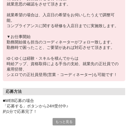
就業意思の確認をさせて頂きます。
就業希望の場合は、入店日の希望をお伺いしたうえで調整可
能。
コンプライアンスに関する研修を入店日までに実施致します。
▼お仕事開始
勤務開始後も担当のコーディネーターがフォロー致します。
勤務時で困ったこと、ご要望があれば対応させて頂きます。
ゆくゆくは経験・スキルを積んでからは
時給アップ、資格取得による手当の支給、就業先の正社員での
雇用切替、
シエロでの正社員登用(営業・コーディネーター)も可能です！
応募方法
■WEB応募の場合
「応募する」ボタンから24H受付中♪
約1分で応募完了！
もっと見る
■電話応募の場合
電話応募も歓迎！（受付:10:00〜20:00）