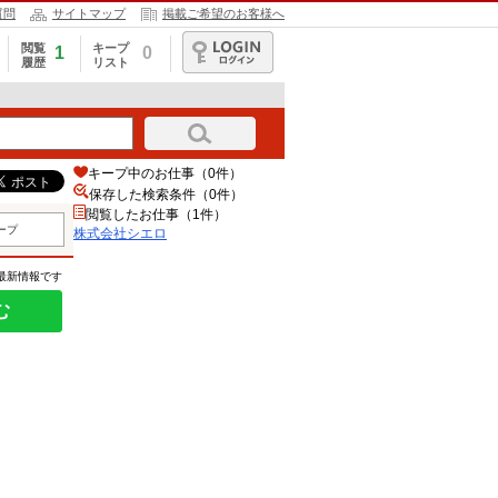
質問
サイトマップ
掲載ご希望のお客様へ
閲覧
キープ
1
0
履歴
リスト
ログイン
キープ中のお仕事（0件）
保存した検索条件（
0
件）
閲覧したお仕事（1件）
ープ
株式会社シエロ
の最新情報です
む