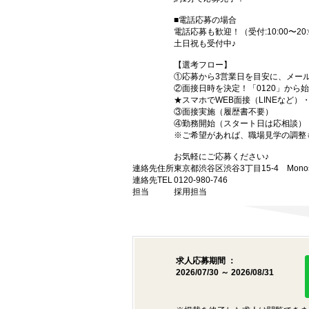
■電話応募の場合
電話応募も歓迎！（受付:10:00〜20:
土日祝も受付中♪
【選考フロー】
①応募から3営業日を目安に、メール
②面接日時を決定！「0120」から
★スマホでWEB面接（LINEなど
③面接実施（履歴書不要）
④勤務開始（スタート日は応相談）
※ご希望があれば、職場見学の調整
お気軽にご応募ください♪
連絡先住所
東京都渋谷区渋谷3丁目15-4 Monost
連絡先TEL
0120-980-746
担当
採用担当
求人応募期間 ：
2026/07/30 ～ 2026/08/31