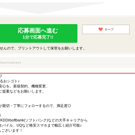
応募画面へ進む
キープ
1分で応募完了!!
せんので、プリントアウトして保管をお願いします。
フ
するおシゴト♪
安心を。新規契約、機種変更、
ご提案などをお願いします。
が親切・丁寧にフォローするので、満足度◎
務
)・KDDI/softbank(ソフトバンク)などの大手キャリアから
、楽天モバイル、UQなど格安スマホまで幅広く紹介可能♪
舗もございます！