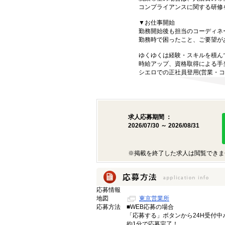
コンプライアンスに関する研修
▼お仕事開始
勤務開始後も担当のコーディネ
勤務時で困ったこと、ご要望が
ゆくゆくは経験・スキルを積ん
時給アップ、資格取得による手
シエロでの正社員登用(営業・コ
求人応募期間 ：
2026/07/30 ～ 2026/08/31
※掲載を終了した求人は閲覧できま
応募情報
地図
東京営業所
応募方法
■WEB応募の場合
「応募する」ボタンから24H受付中
約1分で応募完了！