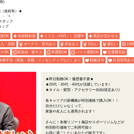
有)
能（規程有）★
。・゜+゜
スタッフ
ショップ
面接OK
未経験歓迎
ミドル（40代～）活躍中
英語が活かせる
収入・高額
ボーナス・賞与あり
昇給あり
日払い
週払い
10
スOK
駅直結・駅チカ
車通勤OK
バイク通勤OK
交通費支給
各種手当（家族・役職・インセンティブなど）あり
制服貸与
社員登用あ
★即日勤務OK！履歴書不要★
★20代・30代・40代が活躍しています♪
★ネイル・髪型・アクセサリー自由(規定あり)
各キャリアの新機種が特別価格で購入OK！！
自分だけじゃなくって、
家族や友人にも適用されます！
さらに！各種リゾート施設やスポーツジムなどが
特別割引価格でご利用可能☆
お得に過ごしたいあなたの味方です♪