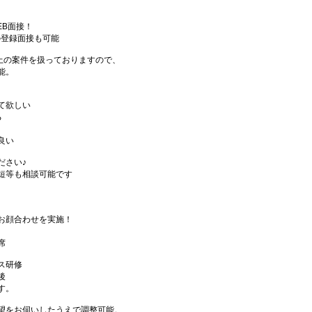
EB面接！
の登録面接も可能
件以上の案件を扱っておりますので、
能。
て欲しい
る
良い
ださい♪
短等も相談可能です
お顔合わせを実施！
席
ス研修
後
す。
望をお伺いしたうえで調整可能。