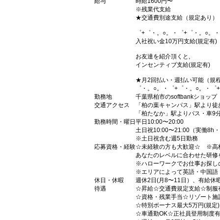
給与
時給1600円〜
※残業代支給
★交通費別途支給（規定あり）
゜+゜・。○。・゜+゜・。○。・
入社祝い金10万円支給(規定有)
お友達を紹介頂くと,
インセンティブ支給(規定有)
★月2回払い・週払い可能（規
゜・。○。・゜+゜・。○。・゜
勤務地
千葉県柏市のsoftbankショップ
交通アクセス
「柏の葉キャンパス」駅より徒
「柏たなか」駅よりバス・車9
勤務時間・曜日
平日10:00〜20:00
土日祝10:00〜21:00（実働8h
※土日祝含む週5日勤務
応募資格・経験
☆未経験の方も大歓迎☆ ※高
あなたのレベルに合わせた研修
※ハローワークでお仕事お探し
※エリアによって英語・中国語
休日・休暇
週休2日(月8〜11日）、有給休
待遇
☆昇給☆交通費規定支給☆制服
☆資格・残業手当☆リゾート施
☆特別ボーナス最大5万円(規定
☆車通勤OK☆正社員登用制度