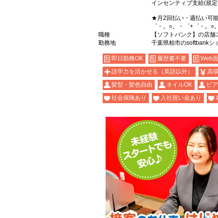
インセンティブ支給(規定
★月2回払い・週払い可
゜・。○。・゜+゜・。○
職種
【ソフトバンク】の店舗
勤務地
千葉県柏市のsoftbank
即日勤務OK
履歴書不要
Web
語学力を活かせる（英語以外）
高
髪型・髪色自由
ネイルOK
ピア
社会保険あり
入社祝い金あり