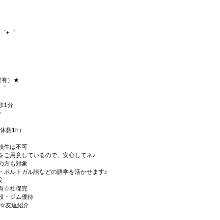
゜+゜
程有）★
+゜
歩1分
分
・休憩1h）
校生は不可
をご用意しているので、安心してネ♪
の方も対象
・ポルトガル語などの語学を活かせます♪
暇
有☆社保完
設・ジム優待
)☆友達紹介
有