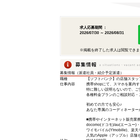
求人応募期間 ：
2026/07/30 ～ 2026/08/31
※掲載を終了した求人は閲覧できま
募集情報（派遣社員・紹介予定派遣）
職種
【ソフトバンク】の店舗スタッ
仕事内容
携帯shopにて、スマホを案内
特に難しい説明もないので、ご
各種料金プランのご相談対応・
初めての方でも安心♪
あなた専属のコーディネーター
■携帯やインターネット販売業
docomo(ドコモ)/au(エーユー
ワイモバイル(Y!mobille)
人気のApple（アップル）店