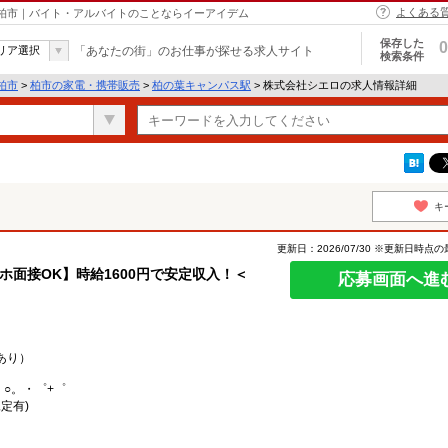
よくある
 柏市｜バイト・アルバイトのことならイーアイデム
保存した
0
リア選択
「あなたの街」のお仕事が探せる求人サイト
検索条件
柏市
>
柏市の家電・携帯販売
>
柏の葉キャンパス駅
> 株式会社シエロの求人情報詳細
キ
更新日：2026/07/30 ※更新日時点
マホ面接OK】時給1600円で安定収入！＜
応募画面へ進
あり）
。○。・゜+゜
定有)