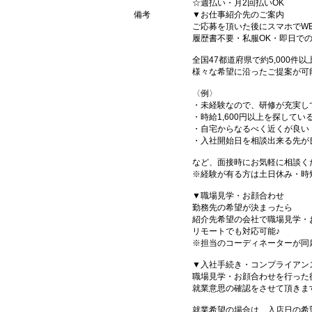
☆週払い・月2回払いOK
備考
▼お仕事紹介先のご案内
ご応募を頂いた後にスマホでW
履歴書不要・私服OK・即日で
全国47都道府県で約5,000
様々な希望に沿ったご提案が可
〈例〉
・未経験なので、研修が充実し
・時給1,600円以上を探してい
・自宅からなるべく近くが良い
・入社開始日を相談出来る先が
など、面接時にお気軽に相談く
※経験が有る方は土日休み・時
▼職場見学・お顔合わせ
勤務先の希望が決まったら
紹介先希望の会社で職場見学・
リモートでも対応可能♪
※担当のコーディネーターが同
▼入社手続き・コンプライアン
職場見学・お顔合わせを行った
就業意思の確認をさせて頂きま
就業希望の場合は、入店日の希