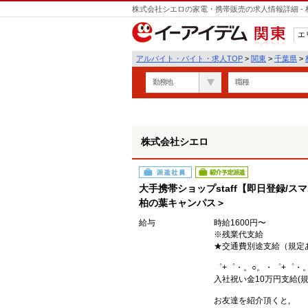
株式会社シエロの家電・携帯販売の求人情報詳細 -
遣
エ
関東
アルバイト・バイト・求人TOP
>
関東
>
千葉県
>
勤務地
職種
株式会社シエロ
派遣社員
紹介予定派遣
大手携帯ショップstaff【即日登録/ス
柏の葉キャンパス＞
給与
時給1600円〜
※残業代支給
★交通費別途支給（規定
゜+゜・。○。・゜+゜・
入社祝い金10万円支給(規
お友達を紹介頂くと,