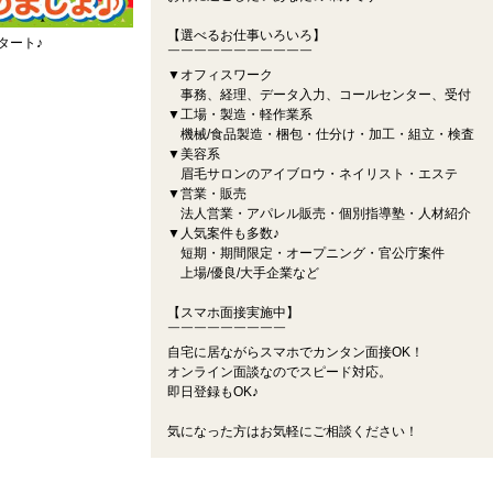
【選べるお仕事いろいろ】
タート♪
￣￣￣￣￣￣￣￣￣￣￣
▼オフィスワーク
事務、経理、データ入力、コールセンター、受付
▼工場・製造・軽作業系
機械/食品製造・梱包・仕分け・加工・組立・検査
▼美容系
眉毛サロンのアイブロウ・ネイリスト・エステ
▼営業・販売
法人営業・アパレル販売・個別指導塾・人材紹介
▼人気案件も多数♪
短期・期間限定・オープニング・官公庁案件
上場/優良/大手企業など
【スマホ面接実施中】
￣￣￣￣￣￣￣￣￣
自宅に居ながらスマホでカンタン面接OK！
オンライン面談なのでスピード対応。
即日登録もOK♪
気になった方はお気軽にご相談ください！