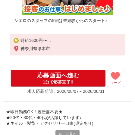
シエロのスタッフの9割は未経験からのスタート♪
時給1600円〜
※残業代支給
神奈川県厚木市
★交通費別途支給（規定あり）
゜+゜・。○。・゜+゜・。○。・゜+゜
入社祝い金10万円支給(規定有)
応募画面へ進む
お友達を紹介頂くと,
1分で応募完了!!
キープ
インセンティブ支給(規定有)
求人応募期間：2026/08/07～2026/08/31
★月2回払い・週払い可能（規程有）★
゜・。○。・゜+゜・。○。・゜+゜
★即日勤務OK！履歴書不要★
★20代・30代・40代が活躍しています♪
★ネイル・髪型・アクセサリー自由(規定あり)
もっと見る
新しい機種やプラン。