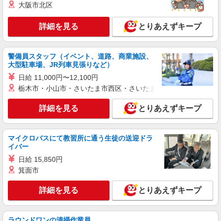
大阪市北区
ー≫
時給1500円 ◆交通費規定支給
詳細を見る
とりあえずキープ
神奈川県厚木市林
詳細を見る
キープ
警備員スタッフ（イベント、道路、商業施設、
大型駐車場、JR列車見張りなど）
正社員
日給 11,000円〜12,100円
株式会社ケーズホールディングス
栃木市・小山市・さいたま市西区・さいたま市岩槻区・久喜市・
【2027年新卒採用】接客・販売スタッフ
【大卒】 基本給 260,000円 【短
詳細を見る
とりあえずキープ
大・専門卒】 基本給 240,000円 ※上記は2026
年4月実績。 ・各種手当 役職、通勤、時間外、家
店舗名：厚木店 住所：神奈川県厚木市田村町1
族、目標達成、資格 等
番26号 ※入社後は必ず、通勤圏内の店舗へ配属
マイクロバスにて教習所に通う生徒の送迎ドラ
イバー
※入社時の人員状況により、近隣の他店舗へ配属
※平
される可能性がございます。 ※入社数年後は、関
詳細を見る
日給 15,850円
キープ
均年収570万円 ※平均勤続年数17年以上
東全域（茨城県、東京都、千葉県、埼玉県、神奈
箕面市
川県、栃木県、群馬県）及び山梨県内での転居を
伴う転勤があります。
派遣社員
紹介予定派遣
詳細を見る
とりあえずキープ
株式会社シエロ
人気機種に詳しくなれる携帯販売【au】
時給1650円〜 ※残業代支給 ★交通費上限800
ラウンドワンの清掃作業員