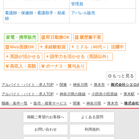
管理員
バイク通勤OK
交通費支給
看護師・保健師・看護助手・助産
アパレル販売
社会保険あり
入社祝い金あり
師
各種手当（家族・役職・インセン
制服貸与
ティブなど）あり
家電・携帯販売
即日勤務OK
履歴書不要
社員登用あり
Web面接OK
未経験歓迎
ミドル（40代～）活躍中
同じ職種から求人を探す
英語が活かせる
語学力を活かせる（英語以外）
販売・接客サービス
高収入・高額
ボーナス・賞与あり
家電・携帯販売
もっと見る
同じ特徴から求人を探す
アルバイト・バイト・求人TOP
関東
神奈川県
厚木市
株式会社シエロ
未経験歓迎
ミドル（40代～）活躍中
アルバイト・バイト・求人TOP
神奈川県の路線
小田急小田原線
厚木駅
英語が活かせる
ボーナス・賞与あり
職種・条件一覧
販売・接客サービス
関東
神奈川県
厚木市
株式会社
日払い
車通勤OK
掲載ご希望のお客様へ
よくある質問
交通費支給
社会保険あり
社員登用あり
お問い合わせ
利用規約