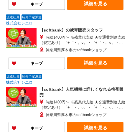
詳細を見る
キープ
派遣社員
紹介予定派遣
株式会社シエロ
【softbank】の携帯販売スタッフ
時給1400円〜 ※残業代支給 ★交通費別途支給
（規定あり） ゜+゜・。○。・゜+゜・。○。・゜
+゜ 入社祝い金10万円支給(規定有) お友達を紹介
神奈川県厚木市のsoftbankショップ
頂くと, インセンティブ支給(規定有) ★月2回払
い・週払い可能（規程有）★ ゜・。○。・゜
詳細を見る
キープ
+゜・。○。・゜+゜
派遣社員
紹介予定派遣
株式会社シエロ
【softbank】人気機種に詳しくなれる携帯販
売
時給1400円〜 ※残業代支給 ★交通費別途支給
（規定あり） ゜+゜・。○。・゜+゜・。○。・゜
+゜ 入社祝い金10万円支給(規定有) お友達を紹介
神奈川県厚木市のsoftbankショップ
頂くと, インセンティブ支給(規定有) ★月2回払
い・週払い可能（規程有）★ ゜・。○。・゜
詳細を見る
キープ
+゜・。○。・゜+゜