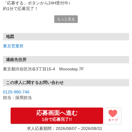
「応募する」ボタンから24H受付中♪
約1分で応募完了！
もっと見る
■電話応募の場合
電話応募も歓迎！（受付:10:00〜20:00）
土日祝も受付中♪
地図
【選考フロー】
東京営業所
①応募から3営業日を目安に、メールorお電話でご連絡します。
②面接日時を決定！「0120」から始まる電話番号からご連絡します
★スマホでWEB面接（LINEなど）・出張面接・事務所面接と選べま
連絡先住所
す
東京都渋谷区渋谷3丁目15-4 Monostep 7F
③面接実施（履歴書不要）
④勤務開始（スタート日は応相談）
※ご希望があれば、職場見学の調整もOKです！
この求人に関するお問い合わせ
0120-980-746
お気軽にご応募ください♪
担当：採用担当
応募画面へ進む
1分で応募完了!!
キープ
求人応募期間：2026/08/07～2026/08/31