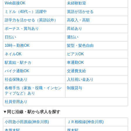
Web面接OK
未経験歓迎
ミドル（40代～）活躍中
英語が活かせる
語学力を活かせる（英語以外）
高収入・高額
ボーナス・賞与あり
昇給あり
日払い
週払い
10時～勤務OK
髪型・髪色自由
ネイルOK
ピアスOK
駅直結・駅チカ
車通勤OK
バイク通勤OK
交通費支給
社会保険あり
入社祝い金あり
各種手当（家族・役職・インセン
制服貸与
ティブなど）あり
社員登用あり
同じ沿線・駅から求人を探す
小田急小田原線(神奈川県)
ＪＲ相模線(神奈川県)
本厚木駅
厚木駅