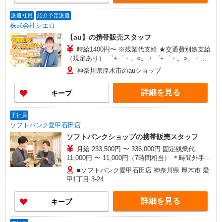
派遣社員
紹介予定派遣
株式会社シエロ
【au】の携帯販売スタッフ
時給1400円〜 ※残業代支給 ★交通費別途支給
（規定あり） ゜+゜・。○。・゜+゜・。○。・゜
+゜ 入社祝い金10万円支給(規定有) お友達を紹介
神奈川県厚木市のauショップ
頂くと, インセンティブ支給(規定有) ★月2回払
い・週払い可能（規程有）★ ゜・。○。・゜
詳細を見る
キープ
+゜・。○。・゜+゜
正社員
ソフトバンク愛甲石田店
ソフトバンクショップの携帯販売スタッフ
月給 233,500円 〜 336,000円 固定残業代:
11,000円 〜 11,000円（7時間相当） ＊時間外手当
は時間外労働の有無にかかわらず、固定残業代と
■ソフトバンク愛甲石田店 神奈川県 厚木市 愛
して支給し、相当時間を超える時間外労働分は法
甲1丁目 3‐24
定どおり追加で支給します。 試用期間あり 3ヶ月
※経験・能力による 【試用期間】月給 221000 円
詳細を見る
キープ
〜 336000 円