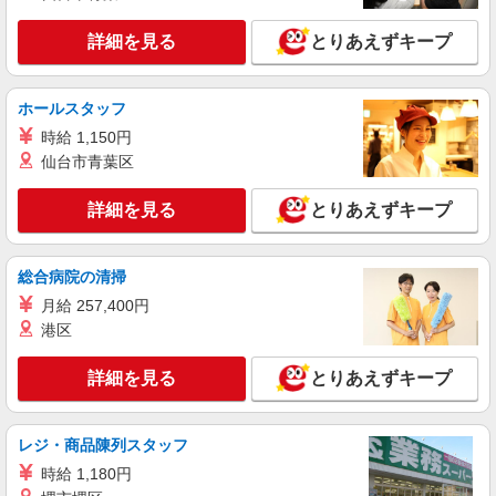
ソフトバンク本厚木店
【店長職】ソフトバンクショップの携帯販売ス
詳細を見る
とりあえずキープ
タッフ
月給 260,000円 〜 322,000円 試用期間あり 6
ヶ月 月給25万円以上 ※経験・能力による 【試用
ホールスタッフ
期間】月給 260000 円 〜 322000 円
■ソフトバンク本厚木店 神奈川県 厚木市 中町
時給 1,150円
2丁目 2‐8
仙台市青葉区
詳細を見る
キープ
詳細を見る
とりあえずキープ
派遣社員
株式会社日本パーソナルビジネス 首都圏支社（T11_104）
総合病院の清掃
≪携帯販売｜家電量販店のauコーナー≫
月給 257,400円
時給1700円〜1800円 ◆交通費規定支給◆直雇
港区
用へ切替後：月給286,200円＋交通費
神奈川県厚木市林
詳細を見る
とりあえずキープ
詳細を見る
キープ
レジ・商品陳列スタッフ
派遣社員
時給 1,180円
株式会社日本パーソナルビジネス 首都圏支社（T11_606）