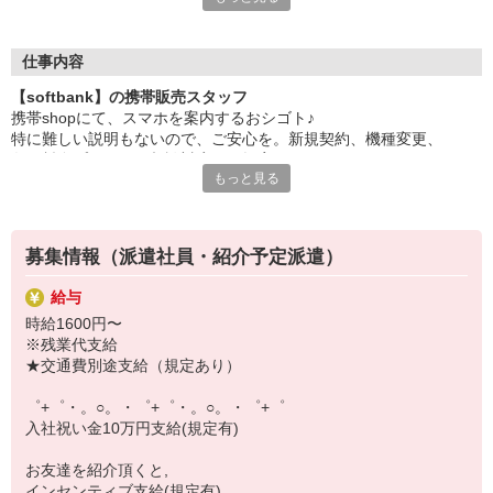
日々変わる専門知識を覚えるのはやっぱり大変。
でも心配ご無用！
仕事内容
シエロのご紹介するお店は、チームワークが良く
【softbank】の携帯販売スタッフ
お互いに教え合ったり、フォローしあったりする
携帯shopにて、スマホを案内するおシゴト♪
和気あいあいとした人間関係がある店舗ばかり！
特に難しい説明もないので、ご安心を。新規契約、機種変更、
皆で一緒にステップアップしましょう♪
各種料金プランのご相談対応・ご提案などをお願いします。
もっと見る
【選べるお仕事いろいろ】
初めての方でも安心♪
￣￣￣￣￣￣￣￣￣￣￣
あなた専属のコーディネーターが親切・丁寧にフォローするので、
▼オフィスワーク
満足度◎
事務、経理、データ入力、コールセンター、受付
募集情報（派遣社員・紹介予定派遣）
▼工場・製造・軽作業系
■携帯やインターネット販売業務
機械/食品製造・梱包・仕分け・加工・組立・検査
給与
docomo(ドコモ)/au(エーユー)・KDDI/softbank(ソフトバンク)など
▼美容系
時給1600円〜
の大手キャリアから
眉毛サロンのアイブロウ・ネイリスト・エステ
※残業代支給
ワイモバイル(Y!mobille)、楽天モバイル、UQなど格安スマホまで幅
▼営業・販売
★交通費別途支給（規定あり）
広く紹介可能♪
法人営業・アパレル販売・個別指導塾・人材紹介
人気のApple（アップル）店舗もございます！
▼人気案件も多数♪
゜+゜・。○。・゜+゜・。○。・゜+゜
短期・期間限定・オープニング・官公庁案件
入社祝い金10万円支給(規定有)
上場/優良/大手企業など
お友達を紹介頂くと,
【スマホ面接実施中】
インセンティブ支給(規定有)