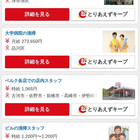
堺市堺区
≪携帯販売｜家電量販店のソフトバンクコーナ
ー≫
詳細を見る
とりあえずキープ
時給1500円 ◆交通費規定支給
神奈川県厚木市
大学病院の清掃
詳細を見る
月給 273,650円
キープ
品川区
正社員
株式会社ケーズホールディングス
詳細を見る
とりあえずキープ
接客スタッフ(総合職)
大卒：基本給 260,000円 短大・専門卒：基本
ベルク各店での店内スタッフ
給 240,000円 高卒：基本給 225,000円 ※上記
は2026年4月実績。 ※経験・年齢などを考慮し、
時給 1,065円
店舗名：厚木店 住所：神奈川県厚木市田村町1
加給・優遇いたします。 ・各種手当 役職、通勤、
古河市・佐野市・前橋市・高崎市・伊勢崎市・太田市・館林市・
番26号 ※入社時の人員状況により、近隣の他店舗
時間外、家族、目標達成、資格 等
へ配属される可能性がございます。 ※入社数年後
は、関東全域（茨城県、東京都、千葉県、埼玉
詳細を見る
とりあえずキープ
詳細を見る
キープ
県、神奈川県、栃木県、群馬県）及び山梨県内で
の転居を伴う転勤があります。
派遣社員
ビルの清掃スタッフ
株式会社日本パーソナルビジネス 首都圏支社（T11_1352）
時給 1,200円〜1,200円
≪携帯販売｜家電量販店のソフトバンクコーナ