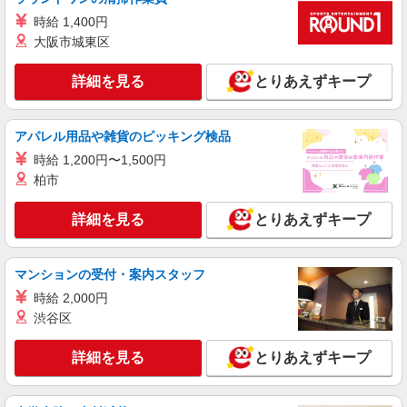
円/日 【資格手当制度】 au資格取得で5200〜
時給 1,400円
11400円/月支給 家電アドバイザー資格をお持ちの
神奈川県厚木市の家電量販店
方はグレードに合わせて2500〜5000円/月支給 ※
大阪市城東区
入社後獲得も対象 【役割手当】 CSA（チーフセ
詳細を見る
キープ
ールスアドバイザー）に昇格すると16600円/月支
詳細を見る
とりあえずキープ
給 ゜+゜・。○。・゜+゜・。○。・゜+゜ 入社祝
い金10万円支給(規定有) お友達を紹介頂くと, イン
パート
センティブ支給(規定有) ★月2回払い・週払い可能
ケーズデンキ 厚木店
アパレル用品や雑貨のピッキング検品
（規程有）★ ゜・。○。・゜+゜・。○。・゜+゜
携帯電話販売・アドバイザースタッフ
時給 1,200円〜1,500円
時給1,500円 ★年1回、昇給・昇格制度あり・
柏市
賞与あり ※当社規定あり ※アルバイト除
く
神奈川県厚木市田村町1番26号
詳細を見る
とりあえずキープ
詳細を見る
キープ
マンションの受付・案内スタッフ
時給 2,000円
渋谷区
詳細を見る
とりあえずキープ