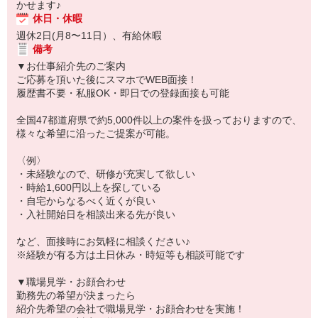
かせます♪
休日・休暇
週休2日(月8〜11日）、有給休暇
備考
▼お仕事紹介先のご案内
ご応募を頂いた後にスマホでWEB面接！
履歴書不要・私服OK・即日での登録面接も可能
全国47都道府県で約5,000件以上の案件を扱っておりますので、
様々な希望に沿ったご提案が可能。
〈例〉
・未経験なので、研修が充実して欲しい
・時給1,600円以上を探している
・自宅からなるべく近くが良い
・入社開始日を相談出来る先が良い
など、面接時にお気軽に相談ください♪
※経験が有る方は土日休み・時短等も相談可能です
▼職場見学・お顔合わせ
勤務先の希望が決まったら
紹介先希望の会社で職場見学・お顔合わせを実施！