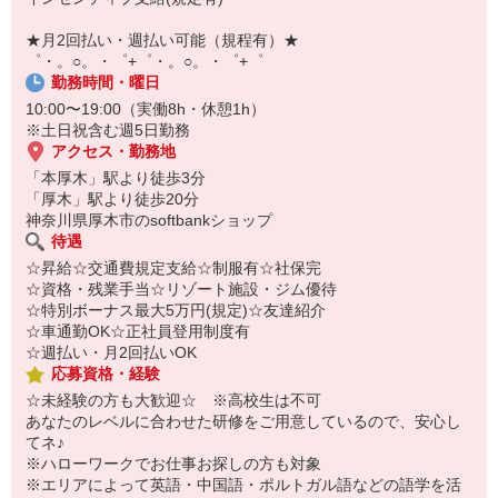
￣￣￣￣￣￣￣￣￣
自宅に居ながらスマホでカンタン面接OK！
★月2回払い・週払い可能（規程有）★
オンライン面談なのでスピード対応。
゜・。○。・゜+゜・。○。・゜+゜
勤務時間・曜日
10:00〜19:00（実働8h・休憩1h）
※土日祝含む週5日勤務
アクセス・勤務地
「本厚木」駅より徒歩3分
「厚木」駅より徒歩20分
神奈川県厚木市のsoftbankショップ
待遇
☆昇給☆交通費規定支給☆制服有☆社保完
☆資格・残業手当☆リゾート施設・ジム優待
☆特別ボーナス最大5万円(規定)☆友達紹介
☆車通勤OK☆正社員登用制度有
☆週払い・月2回払いOK
応募資格・経験
☆未経験の方も大歓迎☆ ※高校生は不可
あなたのレベルに合わせた研修をご用意しているので、安心し
てネ♪
※ハローワークでお仕事お探しの方も対象
※エリアによって英語・中国語・ポルトガル語などの語学を活