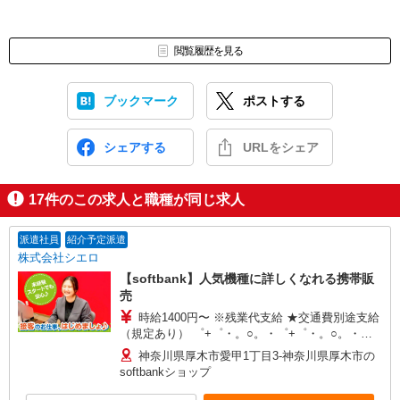
閲覧履歴を見る
ブックマーク
ポストする
シェアする
URLをシェア
17
件のこの求人と職種が同じ求人
派遣社員
紹介予定派遣
株式会社シエロ
【softbank】人気機種に詳しくなれる携帯販
売
時給1400円〜 ※残業代支給 ★交通費別途支給
（規定あり） ゜+゜・。○。・゜+゜・。○。・゜
+゜ 入社祝い金10万円支給(規定有) お友達を紹介
神奈川県厚木市愛甲1丁目3‐神奈川県厚木市の
頂くと, インセンティブ支給(規定有) ★月2回払
softbankショップ
い・週払い可能（規程有）★ ゜・。○。・゜
+゜・。○。・゜+゜