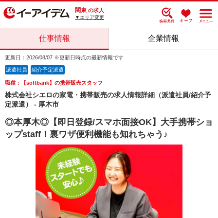
関東
の求人
▼エリア変更
仕事情報
企業情報
更新日：2026/08/07 ※更新日時点の最新情報です
派遣社員
紹介予定派遣
職種：【softbank】の携帯販売スタッフ
株式会社シエロの家電・携帯販売の求人情報詳細（派遣社員/紹介予
定派遣） - 厚木市
◎本厚木◎【即日登録/スマホ面接OK】大手携帯ショ
ップstaff！裏ワザ便利機能も知れちゃう♪