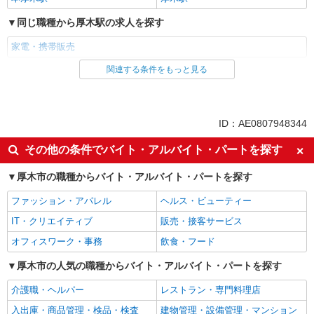
同じ職種から厚木駅の求人を探す
家電・携帯販売
関連する条件をもっと見る
同じ雇用形態から厚木駅の求人を探す
派遣社員
紹介予定派遣
同じ特徴から厚木駅の求人を探す
ID：AE0807948344
即日勤務OK
履歴書不要
その他の条件でバイト・アルバイト・パートを探す
Web面接OK
未経験歓迎
厚木市の職種からバイト・アルバイト・パートを探す
ミドル（40代～）活躍中
英語が活かせる
ファッション・アパレル
ヘルス・ビューティー
語学力を活かせる（英語以外）
高収入・高額
IT・クリエイティブ
販売・接客サービス
ボーナス・賞与あり
昇給あり
オフィスワーク・事務
飲食・フード
日払い
週払い
10時～勤務OK
厚木市の人気の職種からバイト・アルバイト・パートを探す
髪型・髪色自由
ネイルOK
ピアスOK
介護職・ヘルパー
レストラン・専門料理店
駅直結・駅チカ
車通勤OK
入出庫・商品管理・検品・検査
建物管理・設備管理・マンション