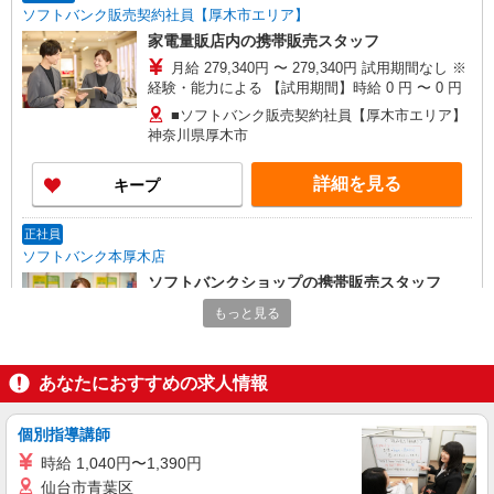
ソフトバンク販売契約社員【厚木市エリア】
家電量販店内の携帯販売スタッフ
月給 279,340円 〜 279,340円 試用期間なし ※
経験・能力による 【試用期間】時給 0 円 〜 0 円
■ソフトバンク販売契約社員【厚木市エリア】
神奈川県厚木市
詳細を見る
キープ
正社員
ソフトバンク本厚木店
ソフトバンクショップの携帯販売スタッフ
月給 233,500円 〜 260,200円 固定残業代:
もっと見る
23,500円 〜 26,200円（15時間相当） ＊＿ 試用期
間あり 6ヶ月 月給25万円以上 ※経験・能力による
■ソフトバンク本厚木店 神奈川県 厚木市 中町
【試用期間】月給 233500 円 〜 260200 円
2丁目 2‐8
あなたにおすすめの求人情報
詳細を見る
キープ
個別指導講師
時給 1,040円〜1,390円
正社員
仙台市青葉区