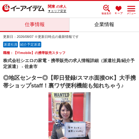
関東
の求人
▼エリア変更
仕事情報
企業情報
更新日：2026/08/07 ※更新日時点の最新情報です
派遣社員
紹介予定派遣
職種：【Y!mobile】の携帯販売スタッフ
株式会社シエロの家電・携帯販売の求人情報詳細（派遣社員/紹介予
定派遣） - 佐倉市
◎地区センター◎【即日登録/スマホ面接OK】大手携
帯ショップstaff！裏ワザ便利機能も知れちゃう♪