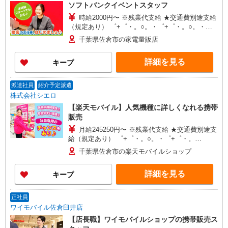
ソフトバンクイベントスタッフ
時給2000円〜 ※残業代支給 ★交通費別途支給
（規定あり） ゜+゜・。○。・゜+゜・。○。・゜
+゜ 入社祝い金10万円支給(規定有) お友達を紹介
千葉県佐倉市の家電量販店
頂くと, インセンティブ支給(規定有) ★月2回払
い・週払い可能（規程有）★ ゜・。○。・゜
詳細を見る
キープ
+゜・。○。・゜+゜
派遣社員
紹介予定派遣
株式会社シエロ
【楽天モバイル】人気機種に詳しくなれる携帯
販売
月給245250円〜 ※残業代支給 ★交通費別途支
給（規定あり） ゜+゜・。○。・゜+゜・。
○。・゜+゜ 入社祝い金10万円支給(規定有) お友達
千葉県佐倉市の楽天モバイルショップ
を紹介頂くと, インセンティブ支給(規定有) ゜・。
○。・゜+゜・。○。・゜+゜
詳細を見る
キープ
正社員
ワイモバイル佐倉臼井店
【店長職】ワイモバイルショップの携帯販売ス