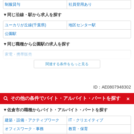
制服貸与
社員登用あり
同じ沿線・駅から求人を探す
ユーカリが丘線(千葉県)
地区センター駅
公園駅
同じ職種から公園駅の求人を探す
家電・携帯販売
関連する条件をもっと見る
同じ雇用形態から公園駅の求人を探す
派遣社員
紹介予定派遣
同じ特徴から公園駅の求人を探す
ID：AE0807948302
即日勤務OK
履歴書不要
その他の条件でバイト・アルバイト・パートを探す
Web面接OK
未経験歓迎
佐倉市の職種からバイト・アルバイト・パートを探す
ミドル（40代～）活躍中
英語が活かせる
建築・設備・アクティブワーク
IT・クリエイティブ
語学力を活かせる（英語以外）
高収入・高額
オフィスワーク・事務
教育・保育
ボーナス・賞与あり
昇給あり