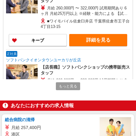
タッフ
月給 260,000円 〜 322,000円 試用期間あり 6
ヶ月 月給25万円以上 ※経験・能力による 【試用
期間】月給 260000 円 〜 322000 円
■ワイモバイル佐倉臼井店 千葉県佐倉市王子台
4丁目13‐15
詳細を見る
キープ
正社員
ソフトバンクイオンタウンユーカリが丘店
【店長職】ソフトバンクショップの携帯販売ス
タッフ
月給 260,000円 〜 322,000円 試用期間あり 6
ヶ月 月給25万円以上 ※経験・能力による 【試用
もっと見る
期間】月給 260000 円 〜 322000 円
■ソフトバンクイオンタウンユーカリが丘店 千
葉県 佐倉市 西ユーカリが丘6丁目 12‐3イオンタウ
ンユーカリが丘2階
あなたにおすすめの求人情報
詳細を見る
キープ
総合病院の清掃
正社員
月給 257,400円
ワイモバイル佐倉臼井店
港区