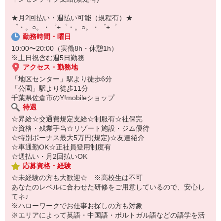
￣￣￣￣￣￣￣￣￣
自宅に居ながらスマホでカンタン面接OK！
★月2回払い・週払い可能（規程有）★
オンライン面談なのでスピード対応。
゜・。○。・゜+゜・。○。・゜+゜
勤務時間・曜日
10:00〜20:00（実働8h・休憩1h）
※土日祝含む週5日勤務
アクセス・勤務地
「地区センター」駅より徒歩6分
「公園」駅より徒歩11分
千葉県佐倉市のY!mobileショップ
待遇
☆昇給☆交通費規定支給☆制服有☆社保完
☆資格・残業手当☆リゾート施設・ジム優待
☆特別ボーナス最大5万円(規定)☆友達紹介
☆車通勤OK☆正社員登用制度有
☆週払い・月2回払いOK
応募資格・経験
☆未経験の方も大歓迎☆ ※高校生は不可
あなたのレベルに合わせた研修をご用意しているので、安心し
てネ♪
※ハローワークでお仕事お探しの方も対象
※エリアによって英語・中国語・ポルトガル語などの語学を活