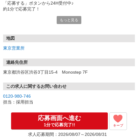
「応募する」ボタンから24H受付中♪
約1分で応募完了！
もっと見る
■電話応募の場合
電話応募も歓迎！（受付:10:00〜20:00）
土日祝も受付中♪
地図
【選考フロー】
東京営業所
①応募から3営業日を目安に、メールorお電話でご連絡します。
②面接日時を決定！「0120」から始まる電話番号からご連絡します
★スマホでWEB面接（LINEなど）・出張面接・事務所面接と選べま
連絡先住所
す
東京都渋谷区渋谷3丁目15-4 Monostep 7F
③面接実施（履歴書不要）
④勤務開始（スタート日は応相談）
※ご希望があれば、職場見学の調整もOKです！
この求人に関するお問い合わせ
0120-980-746
お気軽にご応募ください♪
担当：採用担当
応募画面へ進む
1分で応募完了!!
キープ
求人応募期間：2026/08/07～2026/08/31