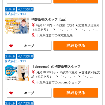
派遣社員
紹介予定派遣
株式会社シエロ
携帯販売スタッフ【au】
時給1730円〜 ※残業代支給 ★交通費別途支給
（規定あり） ゜+゜・。○。・゜+゜・。○。・゜
+゜ 入社祝い金10万円支給(規定有) お友達を紹介
千葉県佐倉市の家電量販店
頂くと, インセンティブ支給(規定有) ★月2回払
い・週払い可能（規程有）★ ゜・。○。・゜
詳細を見る
キープ
+゜・。○。・゜+゜
派遣社員
紹介予定派遣
株式会社シエロ
【docomo】の携帯販売スタッフ
月給186000円〜 ※残業代支給 ★交通費別途支
給（規定あり） ゜+゜・。○。・゜+゜・。
○。・゜+゜ 入社祝い金10万円支給(規定有) お友達
千葉県佐倉市のdocomoショップ
を紹介頂くと, インセンティブ支給(規定有) ゜・。
○。・゜+゜・。○。・゜+゜
詳細を見る
キープ
派遣社員
紹介予定派遣