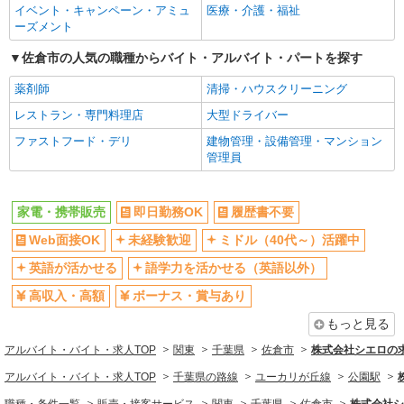
イベント・キャンペーン・アミュ
医療・介護・福祉
日払い
週払い
ーズメント
10時～勤務OK
髪型・髪色自由
佐倉市の人気の職種からバイト・アルバイト・パートを探す
ネイルOK
ピアスOK
薬剤師
清掃・ハウスクリーニング
車通勤OK
バイク通勤OK
レストラン・専門料理店
大型ドライバー
交通費支給
社会保険あり
ファストフード・デリ
建物管理・設備管理・マンション
入社祝い金あり
各種手当（家族・役職・インセン
管理員
ティブなど）あり
制服貸与
社員登用あり
家電・携帯販売
即日勤務OK
履歴書不要
同じ職種から求人を探す
Web面接OK
未経験歓迎
ミドル（40代～）活躍中
販売・接客サービス
英語が活かせる
語学力を活かせる（英語以外）
家電・携帯販売
高収入・高額
ボーナス・賞与あり
同じ特徴から求人を探す
もっと見る
未経験歓迎
ミドル（40代～）活躍中
アルバイト・バイト・求人TOP
関東
千葉県
佐倉市
株式会社シエロの
英語が活かせる
ボーナス・賞与あり
アルバイト・バイト・求人TOP
千葉県の路線
ユーカリが丘線
公園駅
日払い
車通勤OK