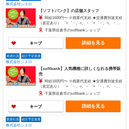
株式会社シエロ
【ソフトバンク】の店舗スタッフ
時給1600円〜 ※残業代支給 ★交通費別途支給
（規定あり） ゜+゜・。○。・゜+゜・。○。・゜
+゜ 入社祝い金10万円支給(規定有) お友達を紹介
千葉県佐倉市のsoftbankショップ
頂くと, インセンティブ支給(規定有) ★月2回払
い・週払い可能（規程有）★ ゜・。○。・゜
詳細を見る
キープ
+゜・。○。・゜+゜
派遣社員
紹介予定派遣
株式会社シエロ
【softbank】人気機種に詳しくなれる携帯販
売
時給1600円〜 ※残業代支給 ★交通費別途支給
（規定あり） ゜+゜・。○。・゜+゜・。○。・゜
+゜ 入社祝い金10万円支給(規定有) お友達を紹介
千葉県佐倉市のsoftbankショップ
頂くと, インセンティブ支給(規定有) ★月2回払
い・週払い可能（規程有）★ ゜・。○。・゜
詳細を見る
キープ
+゜・。○。・゜+゜
派遣社員
紹介予定派遣
株式会社シエロ