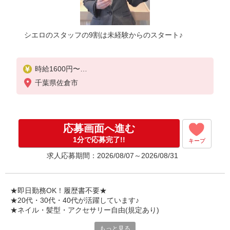
シエロのスタッフの9割は未経験からのスタート♪
時給1600円〜
※残業代支給
千葉県佐倉市
★交通費別途支給（規定あり）
゜+゜・。○。・゜+゜・。○。・゜+゜
入社祝い金10万円支給(規定有)
応募画面へ進む
お友達を紹介頂くと,
1分で応募完了!!
キープ
インセンティブ支給(規定有)
求人応募期間：2026/08/07～2026/08/31
★月2回払い・週払い可能（規程有）★
゜・。○。・゜+゜・。○。・゜+゜
★即日勤務OK！履歴書不要★
★20代・30代・40代が活躍しています♪
★ネイル・髪型・アクセサリー自由(規定あり)
もっと見る
新しい機種やプラン。