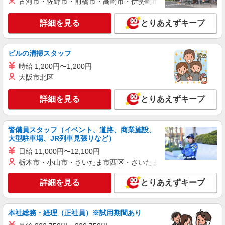
家電量販店内の携帯販売スタッフ
古河市・佐野市・前橋市・高崎市・伊勢崎市・太田市・館林市・
月給 279,340円 〜 279,340円 試用期間なし ※
経験・能力による 【試用期間】時給 0 円 〜 0 円
詳細を見る
とりあえずキープ
■ソフトバンク販売契約社員【佐倉市エリア】
千葉県佐倉市
ビルの清掃スタッフ
詳細を見る
時給 1,200円〜1,200円
キープ
大阪市北区
正社員
ソフトバンク佐倉臼井店
詳細を見る
とりあえずキープ
ソフトバンクショップの携帯販売スタッフ
月給 233,500円 〜 260,200円 固定残業代:
警備員スタッフ（イベント、道路、商業施設、
23,500円 〜 26,200円（15時間相当） ＊＿ 試用期
大型駐車場、JR列車見張りなど）
間あり 6ヶ月 月給25万円以上 ※経験・能力による
■ソフトバンク佐倉臼井店 千葉県 佐倉市 王子
【試用期間】月給 233500 円 〜 260200 円
日給 11,000円〜12,100円
台4丁目 13‐15
栃木市・小山市・さいたま市西区・さいたま市岩槻区・久喜市・
詳細を見る
キープ
詳細を見る
とりあえずキープ
正社員
ソフトバンク佐倉臼井店
本社総務・経理（正社員）※試用期間あり
【店長職】ソフトバンクショップの携帯販売ス