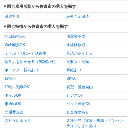
時給1500円 ◆交通費規定支給
同じ雇用形態から佐倉市の求人を探す
千葉県佐倉市寺崎北
派遣社員
紹介予定派遣
詳細を見る
キープ
同じ特徴から佐倉市の求人を探す
即日勤務OK
履歴書不要
Web面接OK
未経験歓迎
ミドル（40代～）活躍中
英語が活かせる
語学力を活かせる（英語以外）
高収入・高額
ボーナス・賞与あり
昇給あり
日払い
週払い
10時～勤務OK
髪型・髪色自由
ネイルOK
ピアスOK
車通勤OK
バイク通勤OK
交通費支給
社会保険あり
入社祝い金あり
各種手当（家族・役職・インセン
ティブなど）あり