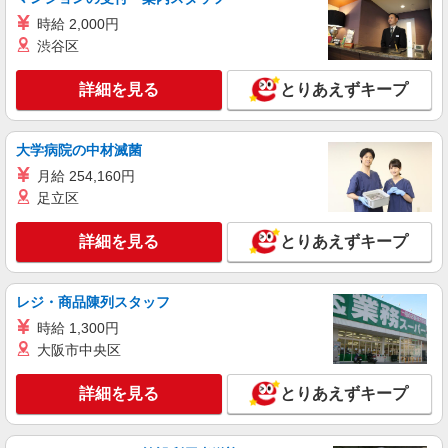
【店長職】ワイモバイルショップの携帯販売ス
タッフ
時給 2,000円
月給 260,000円 〜 322,000円 試用期間あり 6
渋谷区
ヶ月 月給25万円以上 ※経験・能力による 【試用
期間】月給 260000 円 〜 322000 円
■ワイモバイルイオンタウンユーカリが丘店 千
詳細を見る
とりあえずキープ
葉県佐倉市西ユーカリが丘6丁目12‐3 イオンタウ
ンユーカリが丘2階
詳細を見る
大学病院の中材滅菌
キープ
月給 254,160円
正社員
足立区
ワイモバイルイオンタウンユーカリが丘店
ワイモバイルショップの携帯販売スタッフ
詳細を見る
とりあえずキープ
月給 233,500円 〜 260,200円 固定残業代:
23,500円 〜 26,200円（15時間相当） ＊＿ 試用期
間あり 6ヶ月 月給25万円以上 ※経験・能力による
レジ・商品陳列スタッフ
■ワイモバイルイオンタウンユーカリが丘店 千
【試用期間】月給 233500 円 〜 260200 円
葉県佐倉市西ユーカリが丘6丁目12‐3 イオンタウ
時給 1,300円
ンユーカリが丘2階
大阪市中央区
詳細を見る
キープ
詳細を見る
とりあえずキープ
派遣社員
株式会社日本パーソナルビジネス 首都圏支社（T11_599）