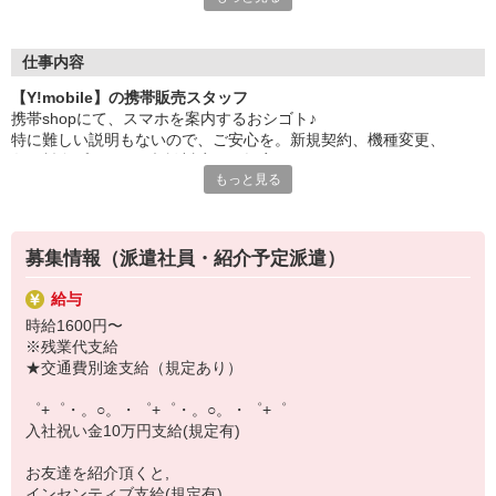
日々変わる専門知識を覚えるのはやっぱり大変。
でも心配ご無用！
仕事内容
シエロのご紹介するお店は、チームワークが良く
【Y!mobile】の携帯販売スタッフ
お互いに教え合ったり、フォローしあったりする
携帯shopにて、スマホを案内するおシゴト♪
和気あいあいとした人間関係がある店舗ばかり！
特に難しい説明もないので、ご安心を。新規契約、機種変更、
皆で一緒にステップアップしましょう♪
各種料金プランのご相談対応・ご提案などをお願いします。
もっと見る
【選べるお仕事いろいろ】
初めての方でも安心♪
￣￣￣￣￣￣￣￣￣￣￣
あなた専属のコーディネーターが親切・丁寧にフォローするので、
▼オフィスワーク
満足度◎
事務、経理、データ入力、コールセンター、受付
募集情報（派遣社員・紹介予定派遣）
▼工場・製造・軽作業系
■携帯やインターネット販売業務
機械/食品製造・梱包・仕分け・加工・組立・検査
給与
docomo(ドコモ)/au(エーユー)・KDDI/softbank(ソフトバンク)など
▼美容系
時給1600円〜
の大手キャリアから
眉毛サロンのアイブロウ・ネイリスト・エステ
※残業代支給
ワイモバイル(Y!mobille)、楽天モバイル、UQなど格安スマホまで幅
▼営業・販売
★交通費別途支給（規定あり）
広く紹介可能♪
法人営業・アパレル販売・個別指導塾・人材紹介
人気のApple（アップル）店舗もございます！
▼人気案件も多数♪
゜+゜・。○。・゜+゜・。○。・゜+゜
短期・期間限定・オープニング・官公庁案件
入社祝い金10万円支給(規定有)
上場/優良/大手企業など
お友達を紹介頂くと,
【スマホ面接実施中】
インセンティブ支給(規定有)