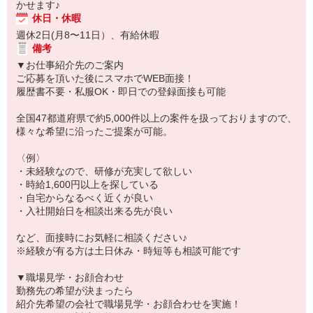
かせます♪
休日・休暇
週休2日(月8〜11日）、有給休暇
備考
▼お仕事紹介先のご案内
ご応募を頂いた後にスマホでWEB面接！
履歴書不要・私服OK・即日での登録面接も可能
全国47都道府県で約5,000件以上の案件を扱っておりますので、
様々な希望に沿ったご提案が可能。
〈例〉
・未経験なので、研修が充実して欲しい
・時給1,600円以上を探している
・自宅からなるべく近くが良い
・入社開始日を相談出来る先が良い
など、面接時にお気軽に相談ください♪
※経験が有る方は土日休み・時短等も相談可能です
▼職場見学・お顔合わせ
勤務先の希望が決まったら
紹介先希望の会社で職場見学・お顔合わせを実施！