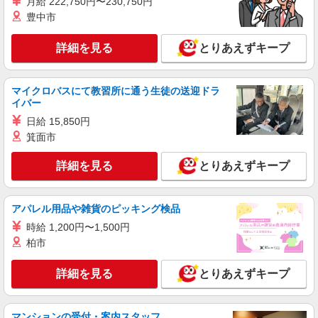
月給 222,750円〜230,750円
タッフ
豊中市
月給 260,000円 〜 322,000円 試用期間あり 6
ヶ月 月給25万円以上 ※経験・能力による 【試用
詳細を見る
とりあえずキープ
期間】月給 260000 円 〜 322000 円
■ソフトバンク佐倉臼井店 千葉県 佐倉市 王子
台4丁目 13‐15
マイクロバスにて教習所に通う生徒の送迎ドラ
詳細を見る
キープ
イバー
日給 15,850円
正社員
箕面市
ソフトバンク佐倉店
ソフトバンクショップの携帯販売スタッフ
詳細を見る
とりあえずキープ
月給 265,000円 〜 350,000円 固定残業代:
20,000円 〜 20,000円（11時間相当） ＊基本給
280,000円を超える場合は10,000円（5時間相
アパレル用品や雑貨のピッキング検品
■ソフトバンク佐倉店 千葉県 佐倉市 寺崎北4
当）、基本給320,000円を超える場合は5,000円（2
丁目 1番地4
時給 1,200円〜1,500円
時間相当）支給。時間外手当は時間外労働の有無
柏市
にかかわらず、固定残業代として支給し、相当時
詳細を見る
キープ
間を超える時間外労働分は法定どおり追加で支給
します。 試用期間あり 3ヶ月 ※経験・能力による
詳細を見る
とりあえずキープ
【試用期間】月給 265000 円 〜 350000 円
正社員
ワイモバイルイオンタウンユーカリが丘店
マンションの受付・案内スタッフ