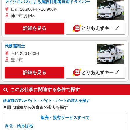
マイクロバスによる施設利用者送迎ドライバー
≪携帯販売｜家電量販店のソフトバンクコーナ
ー≫
日給 10,900円〜10,900円
時給1500円 ◆交通費規定支給
神戸市須磨区
千葉県佐倉市西ユーカリが丘
詳細を見る
とりあえずキープ
詳細を見る
キープ
代務運転士
派遣社員
月給 253,500円
株式会社日本パーソナルビジネス 首都圏支社（KT01_02402）
豊中市
楽天モバイル／ベイシア佐倉店／オープニング
／未経験ＯＫ
詳細を見る
とりあえずキープ
時給1750円 ◆交通費全額支給
千葉県佐倉市
このお仕事に関連する条件で探す
詳細を見る
キープ
佐倉市のアルバイト・バイト・パートの求人を探す
同じ職種から佐倉市の求人を探す
派遣社員
株式会社日本パーソナルビジネス 首都圏支社（T11_1263）
販売・接客サービスすべて
≪携帯販売｜家電量販店のソフトバンクコーナ
ー≫
家電・携帯販売