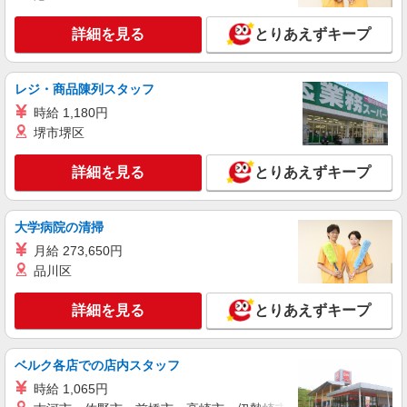
ワイモバイルショップの携帯販売スタッフ
月給 233,500円 〜 260,200円 固定残業代:
詳細を見る
とりあえずキープ
23,500円 〜 26,200円（15時間相当） ＊＿ 試用期
間あり 6ヶ月 月給25万円以上 ※経験・能力による
■ワイモバイル佐倉臼井店 千葉県佐倉市王子台
【試用期間】月給 233500 円 〜 260200 円
4丁目13‐15
レジ・商品陳列スタッフ
時給 1,180円
詳細を見る
キープ
堺市堺区
正社員
詳細を見る
とりあえずキープ
ソフトバンクイオンタウンユーカリが丘店
ソフトバンクショップの携帯販売スタッフ
大学病院の清掃
月給 233,500円 〜 260,200円 固定残業代:
23,500円 〜 26,200円（15時間相当） ＊＿ 試用期
月給 273,650円
間あり 6ヶ月 月給25万円以上 ※経験・能力による
品川区
■ソフトバンクイオンタウンユーカリが丘店 千
【試用期間】月給 233500 円 〜 260200 円
葉県 佐倉市 西ユーカリが丘6丁目 12‐3イオンタウ
ンユーカリが丘2階
詳細を見る
とりあえずキープ
詳細を見る
キープ
ベルク各店での店内スタッフ
契約社員
ソフトバンク販売契約社員【佐倉市エリア】
時給 1,065円