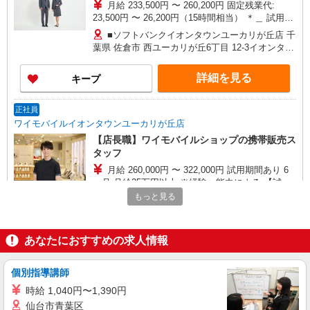
月給 233,500円 〜 260,200円 固定残業代:
23,500円 〜 26,200円（15時間相当） ＊＿ 試用期
間あり 6ヶ月 月給25万円以上 ※経験・能力による
■ソフトバンクイオンタウンユーカリが丘店 千
【試用期間】月給 233500 円 〜 260200 円
葉県 佐倉市 西ユーカリが丘6丁目 12‐3イオンタウ
ンユーカリが丘2階
詳細を見る
キープ
正社員
ワイモバイルイオンタウンユーカリが丘店
【店長職】ワイモバイルショップの携帯販売ス
タッフ
月給 260,000円 〜 322,000円 試用期間あり 6
ヶ月 月給25万円以上 ※経験・能力による 【試用
期間】月給 260000 円 〜 322000 円
もっと見る
■ワイモバイルイオンタウンユーカリが丘店 千
葉県佐倉市西ユーカリが丘6丁目12‐3 イオンタウ
ンユーカリが丘2階
あなたにおすすめの求人情報
詳細を見る
キープ
個別指導講師
契約社員
ソフトバンク販売契約社員【佐倉市エリア】
時給 1,040円〜1,390円
家電量販店内の携帯販売スタッフ
仙台市青葉区