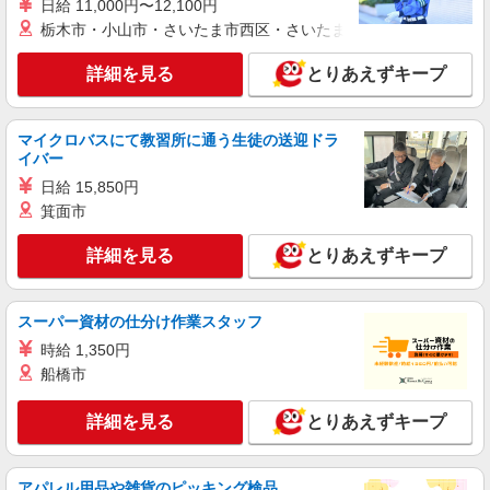
日給 11,000円〜12,100円
ワイモバイルショップの携帯販売スタッフ
栃木市・小山市・さいたま市西区・さいたま市岩槻区・久喜市・
月給 233,500円 〜 260,200円 固定残業代:
23,500円 〜 26,200円（15時間相当） ＊＿ 試用期
詳細を見る
とりあえずキープ
間あり 6ヶ月 月給25万円以上 ※経験・能力による
■ワイモバイルイオンタウンユーカリが丘店 千
【試用期間】月給 233500 円 〜 260200 円
葉県佐倉市西ユーカリが丘6丁目12‐3 イオンタウ
ンユーカリが丘2階
マイクロバスにて教習所に通う生徒の送迎ドラ
詳細を見る
キープ
イバー
日給 15,850円
正社員
箕面市
ソフトバンク佐倉店
ソフトバンクショップの携帯販売スタッフ
詳細を見る
とりあえずキープ
月給 265,000円 〜 350,000円 固定残業代:
20,000円 〜 20,000円（11時間相当） ＊基本給
280,000円を超える場合は10,000円（5時間相
スーパー資材の仕分け作業スタッフ
■ソフトバンク佐倉店 千葉県 佐倉市 寺崎北4
当）、基本給320,000円を超える場合は5,000円（2
丁目 1番地4
時給 1,350円
時間相当）支給。時間外手当は時間外労働の有無
船橋市
にかかわらず、固定残業代として支給し、相当時
詳細を見る
キープ
間を超える時間外労働分は法定どおり追加で支給
します。 試用期間あり 3ヶ月 ※経験・能力による
詳細を見る
とりあえずキープ
【試用期間】月給 265000 円 〜 350000 円
正社員
ソフトバンク佐倉臼井店
アパレル用品や雑貨のピッキング検品