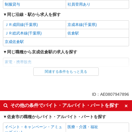
制服貸与
社員登用あり
同じ沿線・駅から求人を探す
ＪＲ成田線(千葉県)
京成本線(千葉県)
ＪＲ総武本線(千葉県)
佐倉駅
京成佐倉駅
同じ職種から京成佐倉駅の求人を探す
家電・携帯販売
関連する条件をもっと見る
同じ雇用形態から京成佐倉駅の求人を探す
派遣社員
紹介予定派遣
同じ特徴から京成佐倉駅の求人を探す
ID：AE0807947896
即日勤務OK
履歴書不要
その他の条件でバイト・アルバイト・パートを探す
Web面接OK
未経験歓迎
佐倉市の職種からバイト・アルバイト・パートを探す
ミドル（40代～）活躍中
英語が活かせる
イベント・キャンペーン・アミュ
医療・介護・福祉
語学力を活かせる（英語以外）
高収入・高額