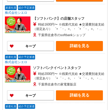
派遣社員
紹介予定派遣
株式会社シエロ
【ソフトバンク】の店舗スタッフ
時給1600円〜 ※残業代支給 ★交通費別途支給
（規定あり） ゜+゜・。○。・゜+゜・。○。・゜
+゜ 入社祝い金10万円支給(規定有) お友達を紹介
千葉県佐倉市のsoftbankショップ
頂くと, インセンティブ支給(規定有) ★月2回払
い・週払い可能（規程有）★ ゜・。○。・゜
詳細を見る
キープ
+゜・。○。・゜+゜
派遣社員
紹介予定派遣
株式会社シエロ
ソフトバンクイベントスタッフ
時給2000円〜 ※残業代支給 ★交通費別途支給
（規定あり） ゜+゜・。○。・゜+゜・。○。・゜
+゜ 入社祝い金10万円支給(規定有) お友達を紹介
千葉県佐倉市の家電量販店
頂くと, インセンティブ支給(規定有) ★月2回払
い・週払い可能（規程有）★ ゜・。○。・゜
詳細を見る
キープ
+゜・。○。・゜+゜
派遣社員
紹介予定派遣