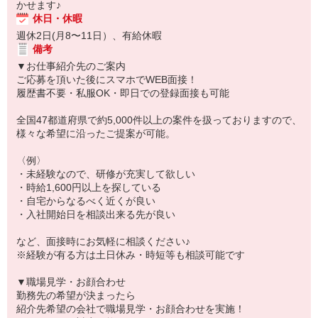
かせます♪
休日・休暇
週休2日(月8〜11日）、有給休暇
備考
▼お仕事紹介先のご案内
ご応募を頂いた後にスマホでWEB面接！
履歴書不要・私服OK・即日での登録面接も可能
全国47都道府県で約5,000件以上の案件を扱っておりますので、
様々な希望に沿ったご提案が可能。
〈例〉
・未経験なので、研修が充実して欲しい
・時給1,600円以上を探している
・自宅からなるべく近くが良い
・入社開始日を相談出来る先が良い
など、面接時にお気軽に相談ください♪
※経験が有る方は土日休み・時短等も相談可能です
▼職場見学・お顔合わせ
勤務先の希望が決まったら
紹介先希望の会社で職場見学・お顔合わせを実施！