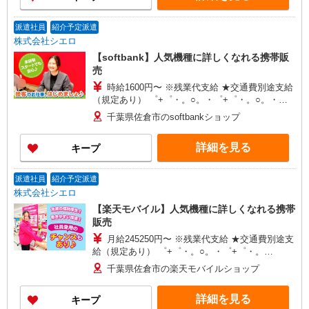
派遣社員
紹介予定派遣
株式会社シエロ
【softbank】人気機種に詳しくなれる携帯販
売
時給1600円〜 ※残業代支給 ★交通費別途支給
（規定あり） ゜+゜・。○。・゜+゜・。○。・゜
+゜ 入社祝い金10万円支給(規定有) お友達を紹介
千葉県佐倉市のsoftbankショップ
頂くと, インセンティブ支給(規定有) ★月2回払
い・週払い可能（規程有）★ ゜・。○。・゜
詳細を見る
キープ
+゜・。○。・゜+゜
派遣社員
紹介予定派遣
株式会社シエロ
【楽天モバイル】人気機種に詳しくなれる携帯
販売
月給245250円〜 ※残業代支給 ★交通費別途支
給（規定あり） ゜+゜・。○。・゜+゜・。
○。・゜+゜ 入社祝い金10万円支給(規定有) お友達
千葉県佐倉市の楽天モバイルショップ
を紹介頂くと, インセンティブ支給(規定有) ゜・。
○。・゜+゜・。○。・゜+゜
詳細を見る
キープ