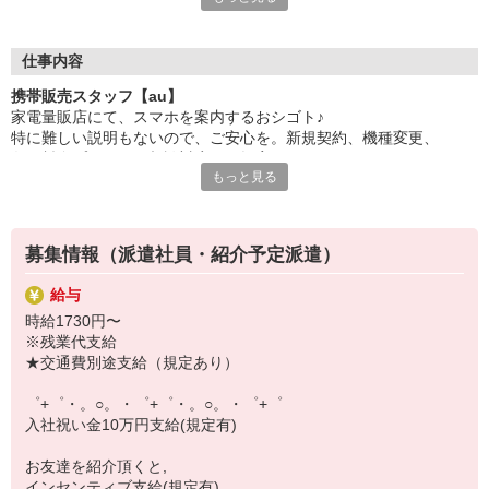
日々変わる専門知識を覚えるのはやっぱり大変。
でも心配ご無用！
仕事内容
シエロのご紹介するお店は、チームワークが良く
携帯販売スタッフ【au】
お互いに教え合ったり、フォローしあったりする
家電量販店にて、スマホを案内するおシゴト♪
和気あいあいとした人間関係がある店舗ばかり！
特に難しい説明もないので、ご安心を。新規契約、機種変更、
皆で一緒にステップアップしましょう♪
各種料金プランのご相談対応・ご提案などをお願いします。
もっと見る
【選べるお仕事いろいろ】
初めての方でも安心♪
￣￣￣￣￣￣￣￣￣￣￣
あなた専属のコーディネーターが親切・丁寧にフォローするので、
▼オフィスワーク
満足度◎
事務、経理、データ入力、コールセンター、受付
募集情報（派遣社員・紹介予定派遣）
▼工場・製造・軽作業系
■携帯やインターネット販売業務
機械/食品製造・梱包・仕分け・加工・組立・検査
給与
docomo(ドコモ)/au(エーユー)・KDDI/softbank(ソフトバンク)など
▼美容系
時給1730円〜
の大手キャリアから
眉毛サロンのアイブロウ・ネイリスト・エステ
※残業代支給
ワイモバイル(Y!mobille)、楽天モバイル、UQなど格安スマホまで幅
▼営業・販売
★交通費別途支給（規定あり）
広く紹介可能♪
法人営業・アパレル販売・個別指導塾・人材紹介
人気のApple（アップル）店舗もございます！
▼人気案件も多数♪
゜+゜・。○。・゜+゜・。○。・゜+゜
短期・期間限定・オープニング・官公庁案件
入社祝い金10万円支給(規定有)
上場/優良/大手企業など
お友達を紹介頂くと,
【スマホ面接実施中】
インセンティブ支給(規定有)