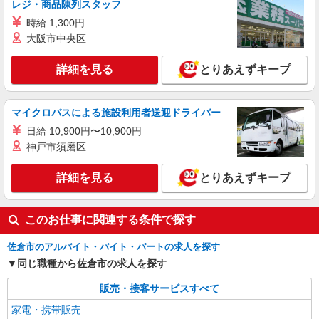
レジ・商品陳列スタッフ
≪携帯販売｜家電量販店のソフトバンクコーナ
ー≫
時給 1,300円
時給1500円 ◆交通費規定支給
大阪市中央区
千葉県佐倉市西ユーカリが丘
詳細を見る
とりあえずキープ
詳細を見る
キープ
マイクロバスによる施設利用者送迎ドライバー
派遣社員
日給 10,900円〜10,900円
株式会社日本パーソナルビジネス 首都圏支社（T11_150）
神戸市須磨区
≪携帯販売｜家電量販店のauコーナー≫
時給1700円〜1800円 ◆交通費規定支給◆直雇
詳細を見る
とりあえずキープ
用へ切替後：月給286,200円＋交通費
千葉県佐倉市寺崎北
このお仕事に関連する条件で探す
詳細を見る
キープ
佐倉市のアルバイト・バイト・パートの求人を探す
派遣社員
同じ職種から佐倉市の求人を探す
株式会社日本パーソナルビジネス 首都圏支社（KT01_02402）
販売・接客サービスすべて
楽天モバイル／ベイシア佐倉店／オープニング
／未経験ＯＫ
家電・携帯販売