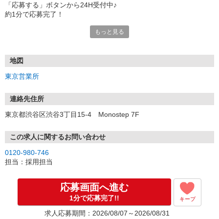
「応募する」ボタンから24H受付中♪
約1分で応募完了！
もっと見る
■電話応募の場合
電話応募も歓迎！（受付:10:00〜20:00）
土日祝も受付中♪
地図
【選考フロー】
東京営業所
①応募から3営業日を目安に、メールorお電話でご連絡します。
②面接日時を決定！「0120」から始まる電話番号からご連絡します
★スマホでWEB面接（LINEなど）・出張面接・事務所面接と選べま
連絡先住所
す
東京都渋谷区渋谷3丁目15-4 Monostep 7F
③面接実施（履歴書不要）
④勤務開始（スタート日は応相談）
※ご希望があれば、職場見学の調整もOKです！
この求人に関するお問い合わせ
0120-980-746
お気軽にご応募ください♪
担当：採用担当
応募画面へ進む
1分で応募完了!!
キープ
求人応募期間：2026/08/07～2026/08/31