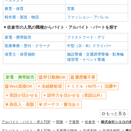
ーズメント
ボーナス・賞与あり
昇給あり
教育・保育
営業
日払い
週払い
軽作業・製造・物流
ファッション・アパレル
10時～勤務OK
髪型・髪色自由
佐倉市の人気の職種からバイト・アルバイト・パートを探す
ネイルOK
ピアスOK
家電・携帯販売
ファストフード・デリ
車通勤OK
バイク通勤OK
医療事務・受付・クラーク
中型（2t・4t）ドライバー
交通費支給
社会保険あり
保育士・保育補助
施設警備・交通誘導警備・駐車輪
入社祝い金あり
各種手当（家族・役職・インセン
場管理・イベント警備
ティブなど）あり
制服貸与
社員登用あり
家電・携帯販売
即日勤務OK
履歴書不要
同じ職種から求人を探す
Web面接OK
未経験歓迎
ミドル（40代～）活躍中
販売・接客サービス
英語が活かせる
語学力を活かせる（英語以外）
家電・携帯販売
高収入・高額
ボーナス・賞与あり
同じ特徴から求人を探す
もっと見る
未経験歓迎
ミドル（40代～）活躍中
アルバイト・バイト・求人TOP
関東
千葉県
佐倉市
株式会社シエロの
英語が活かせる
ボーナス・賞与あり
アルバイト・バイト・求人TOP
千葉県の路線
京成本線
京成佐倉駅
株