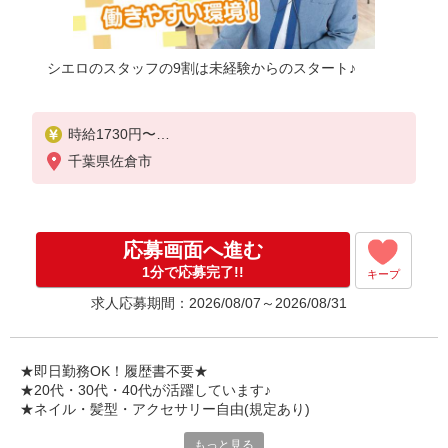
シエロのスタッフの9割は未経験からのスタート♪
時給1730円〜
※残業代支給
千葉県佐倉市
★交通費別途支給（規定あり）
゜+゜・。○。・゜+゜・。○。・゜+゜
入社祝い金10万円支給(規定有)
応募画面へ進む
お友達を紹介頂くと,
1分で応募完了!!
キープ
インセンティブ支給(規定有)
求人応募期間：2026/08/07～2026/08/31
★月2回払い・週払い可能（規程有）★
゜・。○。・゜+゜・。○。・゜+゜
★即日勤務OK！履歴書不要★
★20代・30代・40代が活躍しています♪
★ネイル・髪型・アクセサリー自由(規定あり)
もっと見る
新しい機種やプラン。