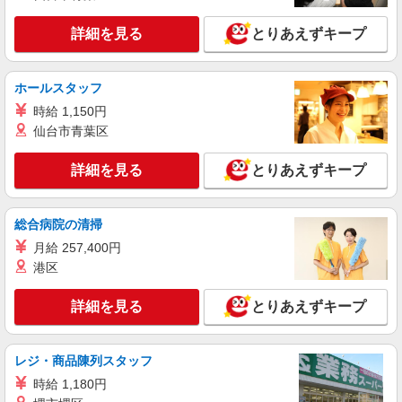
月給 279,340円 〜 279,340円 試用期間なし ※
経験・能力による 【試用期間】時給 0 円 〜 0 円
詳細を見る
とりあえずキープ
■ソフトバンク販売契約社員【佐倉市エリア】
千葉県佐倉市
ホールスタッフ
詳細を見る
キープ
時給 1,150円
仙台市青葉区
正社員
ワイモバイル佐倉臼井店
詳細を見る
とりあえずキープ
【店長職】ワイモバイルショップの携帯販売ス
タッフ
総合病院の清掃
月給 260,000円 〜 322,000円 試用期間あり 6
ヶ月 月給25万円以上 ※経験・能力による 【試用
月給 257,400円
期間】月給 260000 円 〜 322000 円
港区
■ワイモバイル佐倉臼井店 千葉県佐倉市王子台
4丁目13‐15
詳細を見る
とりあえずキープ
詳細を見る
キープ
レジ・商品陳列スタッフ
正社員
ワイモバイル佐倉臼井店
時給 1,180円