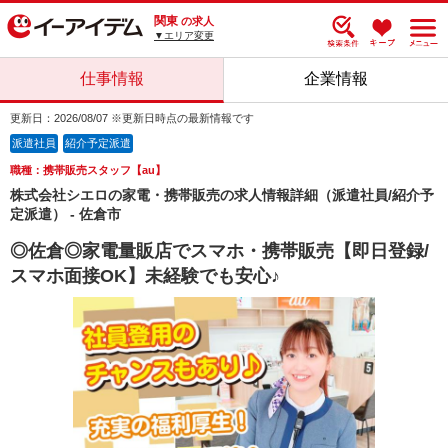
関東
の求人
▼エリア変更
仕事情報
企業情報
更新日：2026/08/07 ※更新日時点の最新情報です
派遣社員
紹介予定派遣
職種：携帯販売スタッフ【au】
株式会社シエロの家電・携帯販売の求人情報詳細（派遣社員/紹介予
定派遣） - 佐倉市
◎佐倉◎家電量販店でスマホ・携帯販売【即日登録/
スマホ面接OK】未経験でも安心♪