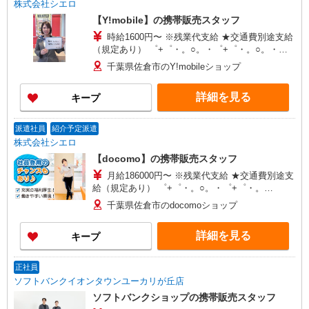
株式会社シエロ
【Y!mobile】の携帯販売スタッフ
時給1600円〜 ※残業代支給 ★交通費別途支給
（規定あり） ゜+゜・。○。・゜+゜・。○。・゜
+゜ 入社祝い金10万円支給(規定有) お友達を紹介
千葉県佐倉市のY!mobileショップ
頂くと, インセンティブ支給(規定有) ★月2回払
い・週払い可能（規程有）★ ゜・。○。・゜
詳細を見る
キープ
+゜・。○。・゜+゜
派遣社員
紹介予定派遣
株式会社シエロ
【docomo】の携帯販売スタッフ
月給186000円〜 ※残業代支給 ★交通費別途支
給（規定あり） ゜+゜・。○。・゜+゜・。
○。・゜+゜ 入社祝い金10万円支給(規定有) お友達
千葉県佐倉市のdocomoショップ
を紹介頂くと, インセンティブ支給(規定有) ゜・。
○。・゜+゜・。○。・゜+゜
詳細を見る
キープ
正社員
ソフトバンクイオンタウンユーカリが丘店
ソフトバンクショップの携帯販売スタッフ