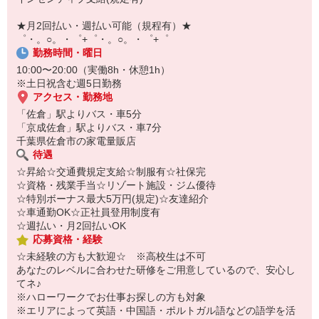
￣￣￣￣￣￣￣￣￣
自宅に居ながらスマホでカンタン面接OK！
★月2回払い・週払い可能（規程有）★
オンライン面談なのでスピード対応。
゜・。○。・゜+゜・。○。・゜+゜
勤務時間・曜日
10:00〜20:00（実働8h・休憩1h）
※土日祝含む週5日勤務
アクセス・勤務地
「佐倉」駅よりバス・車5分
「京成佐倉」駅よりバス・車7分
千葉県佐倉市の家電量販店
待遇
☆昇給☆交通費規定支給☆制服有☆社保完
☆資格・残業手当☆リゾート施設・ジム優待
☆特別ボーナス最大5万円(規定)☆友達紹介
☆車通勤OK☆正社員登用制度有
☆週払い・月2回払いOK
応募資格・経験
☆未経験の方も大歓迎☆ ※高校生は不可
あなたのレベルに合わせた研修をご用意しているので、安心し
てネ♪
※ハローワークでお仕事お探しの方も対象
※エリアによって英語・中国語・ポルトガル語などの語学を活