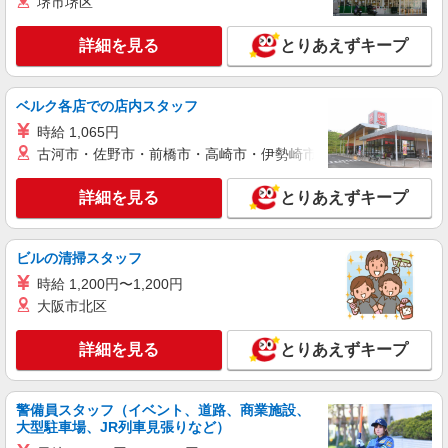
ワイモバイルショップの携帯販売スタッフ
堺市堺区
月給 233,500円 〜 260,200円 固定残業代:
23,500円 〜 26,200円（15時間相当） ＊＿ 試用期
詳細を見る
とりあえずキープ
間あり 6ヶ月 月給25万円以上 ※経験・能力による
■ワイモバイル佐倉臼井店 千葉県佐倉市王子台
【試用期間】月給 233500 円 〜 260200 円
4丁目13‐15
ベルク各店での店内スタッフ
詳細を見る
時給 1,065円
キープ
古河市・佐野市・前橋市・高崎市・伊勢崎市・太田市・館林市・
正社員
ソフトバンクイオンタウンユーカリが丘店
詳細を見る
とりあえずキープ
【店長職】ソフトバンクショップの携帯販売ス
タッフ
ビルの清掃スタッフ
月給 260,000円 〜 322,000円 試用期間あり 6
ヶ月 月給25万円以上 ※経験・能力による 【試用
時給 1,200円〜1,200円
期間】月給 260000 円 〜 322000 円
大阪市北区
■ソフトバンクイオンタウンユーカリが丘店 千
葉県 佐倉市 西ユーカリが丘6丁目 12‐3イオンタウ
ンユーカリが丘2階
詳細を見る
とりあえずキープ
詳細を見る
キープ
警備員スタッフ（イベント、道路、商業施設、
正社員
大型駐車場、JR列車見張りなど）
ワイモバイルイオンタウンユーカリが丘店