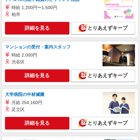
ソフトバンクショップの携帯販売スタッフ
時給 1,200円〜1,500円
月給 233,500円 〜 260,200円 固定残業代:
23,500円 〜 26,200円（15時間相当） ＊＿ 試用期
柏市
間あり 6ヶ月 月給25万円以上 ※経験・能力による
■ソフトバンク佐倉臼井店 千葉県 佐倉市 王子
【試用期間】月給 233500 円 〜 260200 円
台4丁目 13‐15
詳細を見る
とりあえずキープ
詳細を見る
キープ
マンションの受付・案内スタッフ
時給 2,000円
正社員
ソフトバンク佐倉臼井店
渋谷区
【店長職】ソフトバンクショップの携帯販売ス
タッフ
詳細を見る
とりあえずキープ
月給 260,000円 〜 322,000円 試用期間あり 6
ヶ月 月給25万円以上 ※経験・能力による 【試用
期間】月給 260000 円 〜 322000 円
大学病院の中材滅菌
■ソフトバンク佐倉臼井店 千葉県 佐倉市 王子
台4丁目 13‐15
月給 254,160円
足立区
詳細を見る
キープ
詳細を見る
とりあえずキープ
派遣社員
株式会社日本パーソナルビジネス 首都圏支社（T11_599）