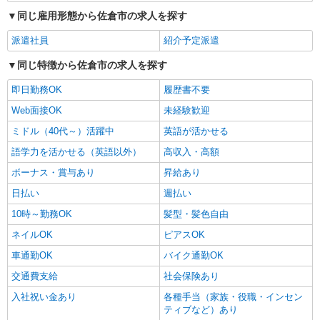
時給1750円 ◆交通費全額支給
同じ雇用形態から佐倉市の求人を探す
千葉県佐倉市
派遣社員
紹介予定派遣
詳細を見る
キープ
同じ特徴から佐倉市の求人を探す
即日勤務OK
履歴書不要
Web面接OK
未経験歓迎
ミドル（40代～）活躍中
英語が活かせる
語学力を活かせる（英語以外）
高収入・高額
ボーナス・賞与あり
昇給あり
日払い
週払い
10時～勤務OK
髪型・髪色自由
ネイルOK
ピアスOK
車通勤OK
バイク通勤OK
交通費支給
社会保険あり
入社祝い金あり
各種手当（家族・役職・インセン
ティブなど）あり