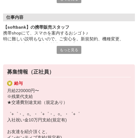
日々変わる専門知識を覚えるのはやっぱり大変。
でも心配ご無用！
仕事内容
シエロのご紹介するお店は、チームワークが良く
【softbank】の携帯販売スタッフ
お互いに教え合ったり、フォローしあったりする
携帯shopにて、スマホを案内するおシゴト♪
和気あいあいとした人間関係がある店舗ばかり！
特に難しい説明もないので、ご安心を。新規契約、機種変更、
皆で一緒にステップアップしましょう♪
各種料金プランのご相談対応・ご提案などをお願いします。
もっと見る
【選べるお仕事いろいろ】
初めての方でも安心♪
￣￣￣￣￣￣￣￣￣￣￣
あなた専属のコーディネーターが親切・丁寧にフォローするので、
▼オフィスワーク
満足度◎
事務、経理、データ入力、コールセンター、受付
募集情報（正社員）
▼工場・製造・軽作業系
■携帯やインターネット販売業務
機械/食品製造・梱包・仕分け・加工・組立・検査
給与
docomo(ドコモ)/au(エーユー)・KDDI/softbank(ソフトバンク)など
▼美容系
月給220000円〜
の大手キャリアから
眉毛サロンのアイブロウ・ネイリスト・エステ
※残業代支給
ワイモバイル(Y!mobille)、楽天モバイル、UQなど格安スマホまで幅
▼営業・販売
★交通費別途支給（規定あり）
広く紹介可能♪
法人営業・アパレル販売・個別指導塾・人材紹介
人気のApple（アップル）店舗もございます！
▼人気案件も多数♪
゜+゜・。○。・゜+゜・。○。・゜+゜
短期・期間限定・オープニング・官公庁案件
入社祝い金10万円支給(規定有)
上場/優良/大手企業など
お友達を紹介頂くと,
【スマホ面接実施中】
インセンティブ支給(規定有)