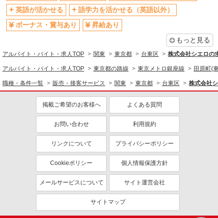
英語が活かせる
語学力を活かせる（英語以外）
同じ特徴から求人を探す
ボーナス・賞与あり
昇給あり
未経験歓迎
ミドル（40代～）活躍中
もっと見る
英語が活かせる
ボーナス・賞与あり
アルバイト・バイト・求人TOP
関東
東京都
台東区
株式会社シエロの
車通勤OK
交通費支給
アルバイト・バイト・求人TOP
東京都の路線
東京メトロ銀座線
田原町(東
社会保険あり
職種・条件一覧
販売・接客サービス
関東
東京都
台東区
株式会社シ
掲載ご希望のお客様へ
よくある質問
お問い合わせ
利用規約
リンクについて
プライバシーポリシー
Cookieポリシー
個人情報保護方針
メールサービスについて
サイト運営会社
サイトマップ