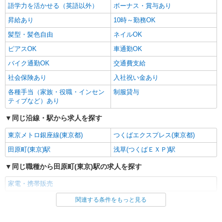
語学力を活かせる（英語以外）
ボーナス・賞与あり
昇給あり
10時～勤務OK
髪型・髪色自由
ネイルOK
ピアスOK
車通勤OK
バイク通勤OK
交通費支給
社会保険あり
入社祝い金あり
各種手当（家族・役職・インセン
制服貸与
ティブなど）あり
同じ沿線・駅から求人を探す
東京メトロ銀座線(東京都)
つくばエクスプレス(東京都)
田原町(東京)駅
浅草(つくばＥＸＰ)駅
同じ職種から田原町(東京)駅の求人を探す
家電・携帯販売
関連する条件をもっと見る
同じ雇用形態から田原町(東京)駅の求人を探す
正社員