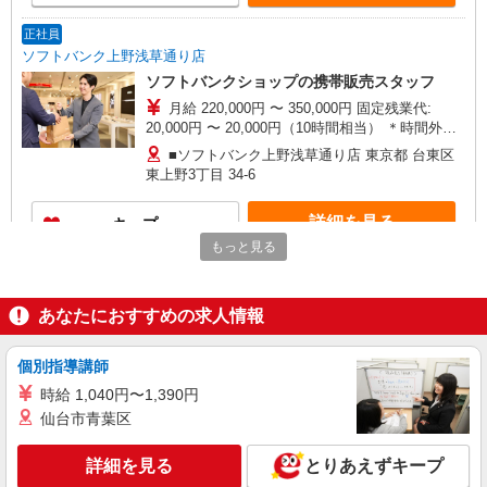
正社員
ソフトバンク上野浅草通り店
ソフトバンクショップの携帯販売スタッフ
月給 220,000円 〜 350,000円 固定残業代:
20,000円 〜 20,000円（10時間相当） ＊時間外手
当は時間外労働の有無にかかわらず、固定残業代
■ソフトバンク上野浅草通り店 東京都 台東区
として支給し、相当時間を超える時間外労働分は
東上野3丁目 34‐6
法定どおり追加で支給します。 試用期間あり 6ヶ
月 ※経験・能力による 【試用期間】月給 220000
詳細を見る
キープ
円 〜 350000 円
もっと見る
正社員
ソフトバンク田原町店
あなたにおすすめの求人情報
ソフトバンクショップの携帯販売スタッフ
月給 220,000円 〜 350,000円 固定残業代:
個別指導講師
20,000円 〜 20,000円（10時間相当） ＊時間外手
当は時間外労働の有無にかかわらず、固定残業代
■ソフトバンク田原町店 東京都 台東区 寿4丁
時給 1,040円〜1,390円
として支給し、相当時間を超える時間外労働分は
目 16‐6 寿ビル1F
仙台市青葉区
法定どおり追加で支給します。 試用期間あり 6ヶ
月 ※経験・能力による 【試用期間】月給 220000
詳細を見る
キープ
円 〜 350000 円
詳細を見る
とりあえずキープ