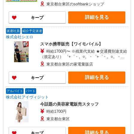
○。・゜+゜ 入社祝い金10万円支給(規定有) お友達
東京都台東区のsoftbankショップ
を紹介頂くと, インセンティブ支給(規定有) ゜・。
○。・゜+゜・。○。・゜+゜
詳細を見る
キープ
派遣社員
紹介予定派遣
株式会社シエロ
スマホ携帯販売【ワイモバイル】
時給1700円〜 ※残業代支給 ★交通費別途支給
（規定あり） ゜+゜・。○。・゜+゜・。○。・゜
+゜ 入社祝い金10万円支給(規定有) お友達を紹介
東京都台東区の家電量販店
頂くと, インセンティブ支給(規定有) ★月2回払
い・週払い可能（規程有）★ ゜・。○。・゜
詳細を見る
キープ
+゜・。○。・゜+゜
アルバイト
パート
株式会社アイヴィジット
今話題の美容家電販売スタッフ
時給1700円
東京都台東区
詳細を見る
キープ