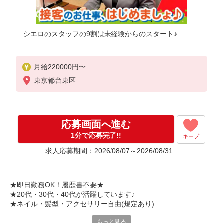
シエロのスタッフの9割は未経験からのスタート♪
月給220000円〜
※残業代支給
東京都台東区
★交通費別途支給（規定あり）
゜+゜・。○。・゜+゜・。○。・゜+゜
入社祝い金10万円支給(規定有)
応募画面へ進む
お友達を紹介頂くと,
1分で応募完了!!
キープ
インセンティブ支給(規定有)
求人応募期間：2026/08/07～2026/08/31
゜・。○。・゜+゜・。○。・゜+゜
★即日勤務OK！履歴書不要★
★20代・30代・40代が活躍しています♪
★ネイル・髪型・アクセサリー自由(規定あり)
もっと見る
新しい機種やプラン。