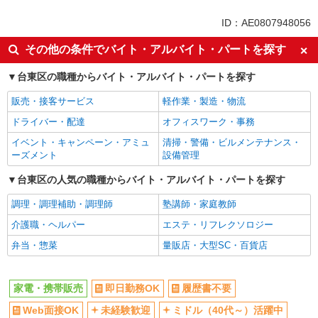
同じ特徴から田原町(東京)駅の求人を探す
ID：AE0807948056
即日勤務OK
履歴書不要
その他の条件でバイト・アルバイト・パートを探す
Web面接OK
未経験歓迎
台東区の職種からバイト・アルバイト・パートを探す
ミドル（40代～）活躍中
英語が活かせる
販売・接客サービス
軽作業・製造・物流
語学力を活かせる（英語以外）
ボーナス・賞与あり
ドライバー・配達
オフィスワーク・事務
昇給あり
10時～勤務OK
イベント・キャンペーン・アミュ
清掃・警備・ビルメンテナンス・
髪型・髪色自由
ネイルOK
ーズメント
設備管理
ピアスOK
車通勤OK
台東区の人気の職種からバイト・アルバイト・パートを探す
バイク通勤OK
交通費支給
調理・調理補助・調理師
塾講師・家庭教師
社会保険あり
入社祝い金あり
介護職・ヘルパー
エステ・リフレクソロジー
各種手当（家族・役職・インセン
制服貸与
ティブなど）あり
弁当・惣菜
量販店・大型SC・百貨店
同じ職種から求人を探す
家電・携帯販売
即日勤務OK
履歴書不要
販売・接客サービス
Web面接OK
未経験歓迎
ミドル（40代～）活躍中
家電・携帯販売