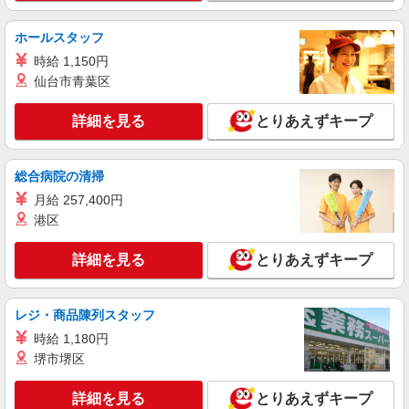
紹介予定派遣
ホールスタッフ
株式会社日本パーソナルビジネス 首都圏支社（T11_1409）
≪携帯販売｜家電量販店のauコーナー≫
時給 1,150円
仙台市青葉区
時給1700円〜1800円 ◆交通費規定支給◆直雇
用へ切替後：月給286,200円＋交通費
詳細を見る
とりあえずキープ
東京都台東区上野
詳細を見る
キープ
総合病院の清掃
月給 257,400円
派遣社員
港区
株式会社日本パーソナルビジネス 首都圏支社（KT01_01423）
楽天モバイル／浅草店／未経験ok／髪型自由
詳細を見る
とりあえずキープ
時給1600円 ◆一律交通費含む
東京都台東区
レジ・商品陳列スタッフ
詳細を見る
キープ
時給 1,180円
堺市堺区
派遣社員
株式会社日本パーソナルビジネス 首都圏支社（KT01_01688）
詳細を見る
とりあえずキープ