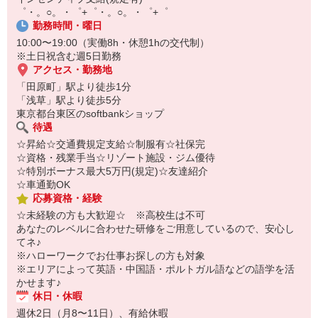
￣￣￣￣￣￣￣￣￣
゜・。○。・゜+゜・。○。・゜+゜
自宅に居ながらスマホでカンタン面接OK！
勤務時間・曜日
オンライン面談なのでスピード対応。
10:00〜19:00（実働8h・休憩1hの交代制）
※土日祝含む週5日勤務
アクセス・勤務地
「田原町」駅より徒歩1分
「浅草」駅より徒歩5分
東京都台東区のsoftbankショップ
待遇
☆昇給☆交通費規定支給☆制服有☆社保完
☆資格・残業手当☆リゾート施設・ジム優待
☆特別ボーナス最大5万円(規定)☆友達紹介
☆車通勤OK
応募資格・経験
☆未経験の方も大歓迎☆ ※高校生は不可
あなたのレベルに合わせた研修をご用意しているので、安心し
てネ♪
※ハローワークでお仕事お探しの方も対象
※エリアによって英語・中国語・ポルトガル語などの語学を活
かせます♪
休日・休暇
週休2日（月8〜11日）、有給休暇