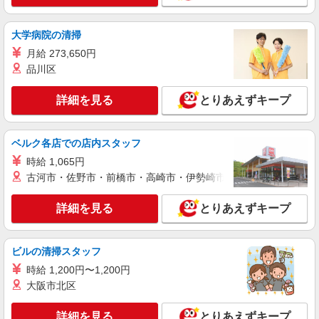
楽天モバイル／上野広小路店／未経験ok／髪
型自由
時給1600円 ◆一律交通費含む
大学病院の清掃
東京都台東区
月給 273,650円
品川区
詳細を見る
キープ
詳細を見る
とりあえずキープ
派遣社員
紹介予定派遣
株式会社シエロ
ベルク各店での店内スタッフ
スマホ携帯販売【エーユー】
時給 1,065円
時給1650円〜 ※残業代支給 ★交通費上限800
円/日 【資格手当制度】 au資格取得で5200〜
古河市・佐野市・前橋市・高崎市・伊勢崎市・太田市・館林市・
11400円/月支給 家電アドバイザー資格をお持ちの
東京都台東区の家電量販店
方はグレードに合わせて2500〜5000円/月支給 ※
詳細を見る
とりあえずキープ
入社後獲得も対象 【役割手当】 CSA（チーフセ
詳細を見る
キープ
ールスアドバイザー）に昇格すると16600円/月支
給 ゜+゜・。○。・゜+゜・。○。・゜+゜ 入社祝
ビルの清掃スタッフ
い金10万円支給(規定有) お友達を紹介頂くと, イン
センティブ支給(規定有) ★月2回払い・週払い可能
時給 1,200円〜1,200円
（規程有）★ ゜・。○。・゜+゜・。○。・゜+゜
大阪市北区
詳細を見る
とりあえずキープ