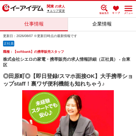
関東
の求人
▼エリア変更
仕事情報
企業情報
更新日：2026/08/07 ※更新日時点の最新情報です
正社員
職種：【softbank】の携帯販売スタッフ
株式会社シエロの家電・携帯販売の求人情報詳細（正社員） - 台東
区
◎田原町◎【即日登録/スマホ面接OK】大手携帯ショ
ップstaff！裏ワザ便利機能も知れちゃう♪