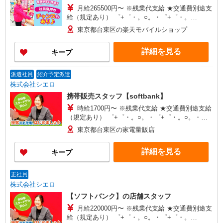
月給265500円〜 ※残業代支給 ★交通費別途支
給（規定あり） ゜+゜・。○。・゜+゜・。
○。・゜+゜ 入社祝い金10万円支給(規定有) お友達
東京都台東区の楽天モバイルショップ
を紹介頂くと, インセンティブ支給(規定有) ゜・。
○。・゜+゜・。○。・゜+゜
詳細を見る
キープ
派遣社員
紹介予定派遣
株式会社シエロ
携帯販売スタッフ【softbank】
時給1700円〜 ※残業代支給 ★交通費別途支給
（規定あり） ゜+゜・。○。・゜+゜・。○。・゜
+゜ 入社祝い金10万円支給(規定有) お友達を紹介
東京都台東区の家電量販店
頂くと, インセンティブ支給(規定有) ★月2回払
い・週払い可能（規程有）★ ゜・。○。・゜
詳細を見る
キープ
+゜・。○。・゜+゜
正社員
株式会社シエロ
【ソフトバンク】の店舗スタッフ
月給220000円〜 ※残業代支給 ★交通費別途支
給（規定あり） ゜+゜・。○。・゜+゜・。