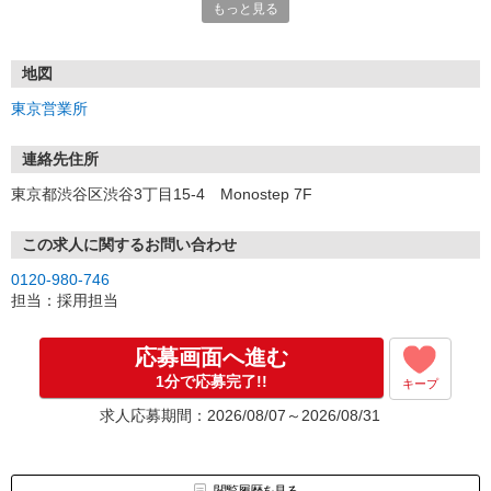
もっと見る
■電話応募の場合
電話応募も歓迎！（受付:10:00〜20:00）
土日祝も受付中♪
地図
【選考フロー】
東京営業所
①応募から3営業日を目安に、メールorお電話でご連絡します。
②面接日時を決定！「0120」から始まる電話番号からご連絡します
★スマホでWEB面接（LINEなど）・出張面接・事務所面接と選べま
連絡先住所
す
東京都渋谷区渋谷3丁目15-4 Monostep 7F
③面接実施（履歴書不要）
④勤務開始（スタート日は応相談）
※ご希望があれば、職場見学の調整もOKです！
この求人に関するお問い合わせ
0120-980-746
お気軽にご応募ください♪
担当：採用担当
応募画面へ進む
1分で応募完了!!
キープ
求人応募期間：2026/08/07～2026/08/31