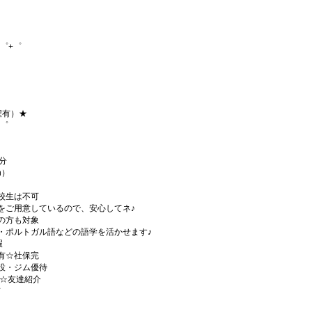
゜+゜
程有）★
+゜
分
h）
校生は不可
をご用意しているので、安心してネ♪
の方も対象
・ポルトガル語などの語学を活かせます♪
暇
有☆社保完
設・ジム優待
)☆友達紹介
有