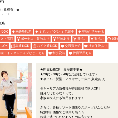
有)
能（規程有）★
。・゜+゜
】
販店
面接OK
未経験歓迎
ミドル（40代～）活躍中
英語が活かせる
収入・高額
ボーナス・賞与あり
昇給あり
日払い
週払い
10
スOK
車通勤OK
バイク通勤OK
交通費支給
社会保険あり
役職・インセンティブなど）あり
制服貸与
社員登用あり
★即日勤務OK！履歴書不要★
★20代・30代・40代が活躍しています♪
★ネイル・髪型・アクセサリー自由(規定あり)
各キャリアの新機種が特別価格で購入OK！！
自分だけじゃなくって、
家族や友人にも適用されます！
さらに、各種リゾート施設やスポーツジムなどが
特別割引価格でご利用可能☆☆
お得に過ごしたいあなたの味方です♪