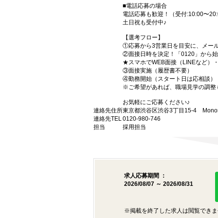
■電話応募の場合
電話応募も歓迎！（受付:10:00〜20:
土日祝も受付中♪
【選考フロー】
①応募から3営業日を目安に、メール
②面接日時を決定！「0120」から
★スマホでWEB面接（LINEなど
③面接実施（履歴書不要）
④勤務開始（スタート日は応相談）
※ご希望があれば、職場見学の調整
お気軽にご応募ください♪
連絡先住所
東京都渋谷区渋谷3丁目15-4 Monost
連絡先TEL
0120-980-746
担当
採用担当
求人応募期間 ：
2026/08/07 ～ 2026/08/31
※掲載を終了した求人は閲覧できま