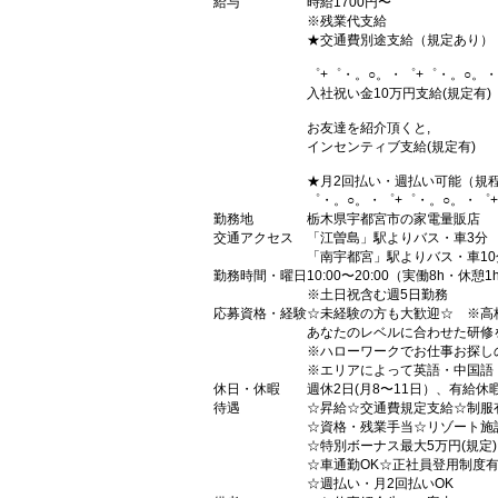
給与
時給1700円〜
※残業代支給
★交通費別途支給（規定あり）
゜+゜・。○。・゜+゜・。○。・
入社祝い金10万円支給(規定有)
お友達を紹介頂くと,
インセンティブ支給(規定有)
★月2回払い・週払い可能（規
゜・。○。・゜+゜・。○。・゜
勤務地
栃木県宇都宮市の家電量販店
交通アクセス
「江曽島」駅よりバス・車3分
「南宇都宮」駅よりバス・車10
勤務時間・曜日
10:00〜20:00（実働8h・休憩1
※土日祝含む週5日勤務
応募資格・経験
☆未経験の方も大歓迎☆ ※高
あなたのレベルに合わせた研修
※ハローワークでお仕事お探し
※エリアによって英語・中国語
休日・休暇
週休2日(月8〜11日）、有給休
待遇
☆昇給☆交通費規定支給☆制服
☆資格・残業手当☆リゾート施
☆特別ボーナス最大5万円(規定
☆車通勤OK☆正社員登用制度
☆週払い・月2回払いOK