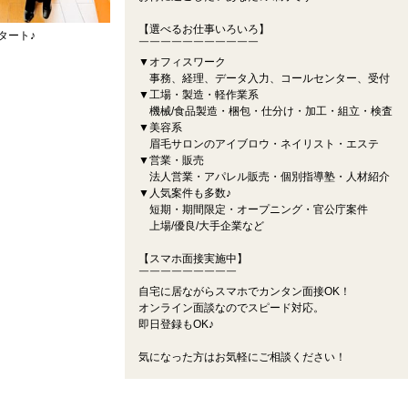
【選べるお仕事いろいろ】
タート♪
￣￣￣￣￣￣￣￣￣￣￣
▼オフィスワーク
事務、経理、データ入力、コールセンター、受付
▼工場・製造・軽作業系
機械/食品製造・梱包・仕分け・加工・組立・検査
▼美容系
眉毛サロンのアイブロウ・ネイリスト・エステ
▼営業・販売
法人営業・アパレル販売・個別指導塾・人材紹介
▼人気案件も多数♪
短期・期間限定・オープニング・官公庁案件
上場/優良/大手企業など
【スマホ面接実施中】
￣￣￣￣￣￣￣￣￣
自宅に居ながらスマホでカンタン面接OK！
オンライン面談なのでスピード対応。
即日登録もOK♪
気になった方はお気軽にご相談ください！