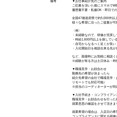
備考
▼お仕事紹介先のご案内
ご応募を頂いた後にスマホでW
履歴書不要・私服OK・即日で
全国47都道府県で約5,000
様々な希望に沿ったご提案が可
〈例〉
・未経験なので、研修が充実し
・時給1,600円以上を探してい
・自宅からなるべく近くが良い
・入社開始日を相談出来る先が
など、面接時にお気軽に相談く
※経験が有る方は土日休み・時
▼職場見学・お顔合わせ
勤務先の希望が決まったら
紹介先希望の会社で職場見学・
リモートでも対応可能♪
※担当のコーディネーターが同
▼入社手続き・コンプライアン
職場見学・お顔合わせを行った
就業意思の確認をさせて頂きま
就業希望の場合は、入店日の希
コンプライアンスに関する研修