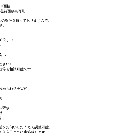
EB面接！
の登録面接も可能
件以上の案件を扱っておりますので、
能。
て欲しい
る
良い
ださい♪
短等も相談可能です
お顔合わせを実施！
席
ス研修
後
す。
望をお伺いしたうえで調整可能。
を入店日までに実施致します。