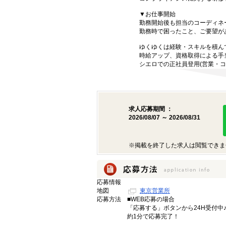
▼お仕事開始
勤務開始後も担当のコーディネ
勤務時で困ったこと、ご要望が
ゆくゆくは経験・スキルを積ん
時給アップ、資格取得による手
シエロでの正社員登用(営業・コ
求人応募期間 ：
2026/08/07 ～ 2026/08/31
※掲載を終了した求人は閲覧できま
応募情報
地図
東京営業所
応募方法
■WEB応募の場合
「応募する」ボタンから24H受付中
約1分で応募完了！