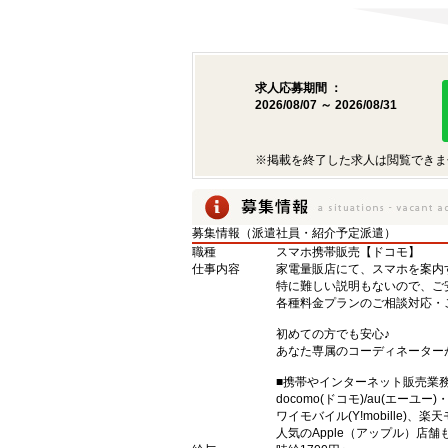
求人応募期間 ：
2026/08/07 ～ 2026/08/31
※掲載を終了した求人は閲覧できま
募集情報（派遣社員・紹介予定派遣）
職種
スマホ携帯販売【ドコモ】
仕事内容
家電量販店にて、スマホを案内
特に難しい説明もないので、ご
各種料金プランのご相談対応・
初めての方でも安心♪
あなた専属のコーディネーター
■携帯やインターネット販売業
docomo(ドコモ)/au(エーユー
ワイモバイル(Y!mobille)
人気のApple（アップル）店