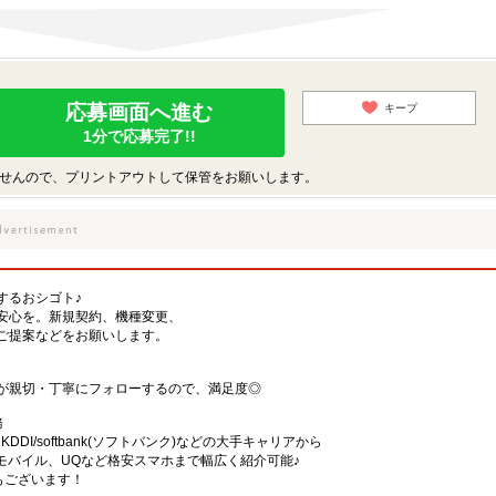
応募画面へ進む
キープ
1分で応募完了!!
せんので、プリントアウトして保管をお願いします。
するおシゴト♪
安心を。新規契約、機種変更、
ご提案などをお願いします。
が親切・丁寧にフォローするので、満足度◎
務
)・KDDI/softbank(ソフトバンク)などの大手キャリアから
、楽天モバイル、UQなど格安スマホまで幅広く紹介可能♪
舗もございます！