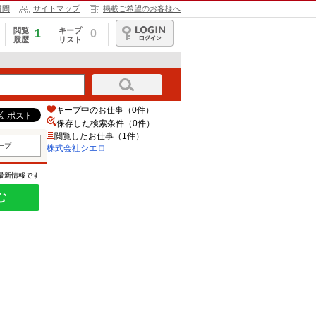
質問
サイトマップ
掲載ご希望のお客様へ
閲覧
キープ
1
0
履歴
リスト
ログイン
キープ中のお仕事（0件）
保存した検索条件（
0
件）
閲覧したお仕事（1件）
ープ
株式会社シエロ
の最新情報です
む