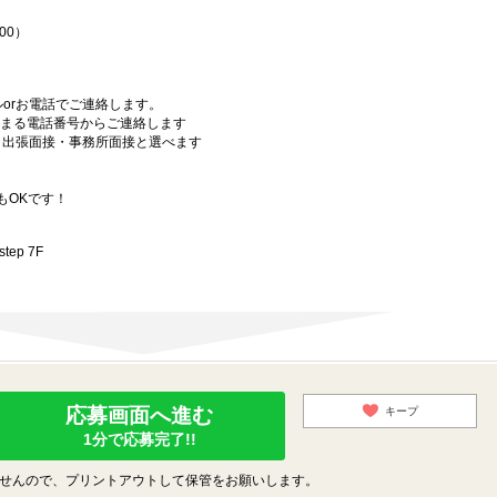
00）
orお電話でご連絡します。
始まる電話番号からご連絡します
）・出張面接・事務所面接と選べます
もOKです！
ep 7F
応募画面へ進む
キープ
1分で応募完了!!
せんので、プリントアウトして保管をお願いします。