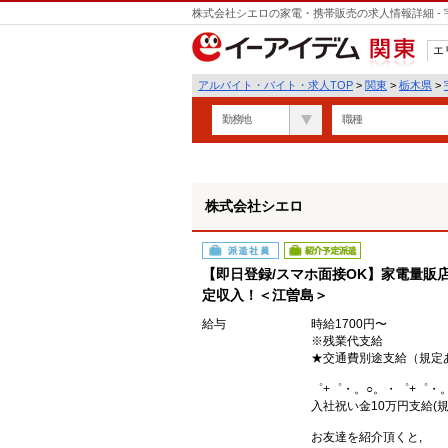
株式会社シエロの家電・携帯販売の求人情報詳細 -
遣
エ
関東
アルバイト・バイト・求人TOP
>
関東
>
栃木県
>
勤務地
職種
株式会社シエロ
派遣社員
紹介予定派遣
【即日登録/スマホ面接OK】家電量販店
定収入！＜江曽島＞
給与
時給1700円〜
※残業代支給
★交通費別途支給（規定
゜+゜・。○。・゜+゜・
入社祝い金10万円支給(規
お友達を紹介頂くと,