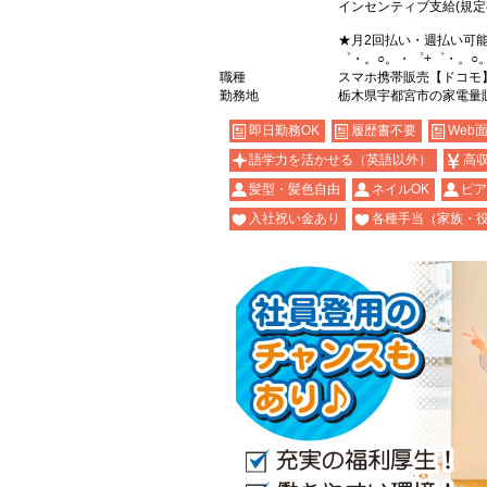
インセンティブ支給(規定
★月2回払い・週払い可
゜・。○。・゜+゜・。○
職種
スマホ携帯販売【ドコモ
勤務地
栃木県宇都宮市の家電量
即日勤務OK
履歴書不要
Web
語学力を活かせる（英語以外）
高
髪型・髪色自由
ネイルOK
ピア
入社祝い金あり
各種手当（家族・