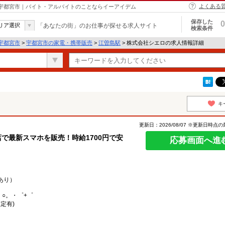
よくある
 宇都宮市｜バイト・アルバイトのことならイーアイデム
保存した
0
リア選択
「あなたの街」のお仕事が探せる求人サイト
検索条件
宇都宮市
>
宇都宮市の家電・携帯販売
>
江曽島駅
> 株式会社シエロの求人情報詳細
キ
更新日：2026/08/07 ※更新日時点
で最新スマホを販売！時給1700円で安
応募画面へ進
あり）
。○。・゜+゜
定有)