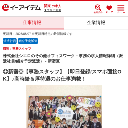
関東
の求人
▼エリア変更
仕事情報
企業情報
更新日：2026/08/07 ※更新日時点の最新情報です
派遣社員
紹介予定派遣
職種：事務スタッフ
株式会社シエロのその他オフィスワーク・事務の求人情報詳細（派
遣社員/紹介予定派遣） - 新宿区
◎新宿◎【事務スタッフ】【即日登録/スマホ面接O
K】♪高時給＆厚待遇のお仕事満載！