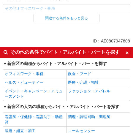
その他オフィスワーク・事務
関連する条件をもっと見る
同じ雇用形態から新宿駅の求人を探す
派遣社員
紹介予定派遣
同じ特徴から新宿駅の求人を探す
ID：AE0807947808
即日勤務OK
履歴書不要
その他の条件でバイト・アルバイト・パートを探す
Web面接OK
未経験歓迎
新宿区の職種からバイト・アルバイト・パートを探す
英語が活かせる
語学力を活かせる（英語以外）
オフィスワーク・事務
飲食・フード
高収入・高額
ボーナス・賞与あり
ヘルス・ビューティー
医療・介護・福祉
昇給あり
日払い
イベント・キャンペーン・アミュ
ファッション・アパレル
週払い
土日祝休み
ーズメント
平日のみ勤務OK
車通勤OK
新宿区の人気の職種からバイト・アルバイト・パートを探す
バイク通勤OK
交通費支給
看護師・保健師・看護助手・助産
調理・調理補助・調理師
社会保険あり
入社祝い金あり
師
各種手当（家族・役職・インセン
制服貸与
製造・組立・加工
コールセンター
ティブなど）あり