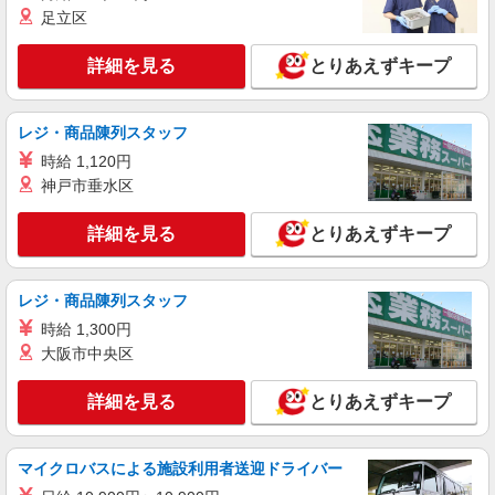
東京都新宿区
手当 20,000 円〜 20,000 円 技能手当 50,000 円〜
足立区
50,000 円 業務手当 50,000 円〜 80,000 円 ＊固定
詳細を見る
キープ
残業代なし ＊管理監督者としての雇用のため、残
詳細を見る
とりあえずキープ
業代支給対象外
派遣社員
東京事務代行株式会社
レジ・商品陳列スタッフ
柔軟な対応力のある方を大歓迎！チームワーク
時給 1,120円
抜群な職場！オフィス下にコンビニあり★
神戸市垂水区
時給 1,600円〜 ★交通費別途全額支給 【月
収例】268,800円＋交通費 （時給1,600円×実働
詳細を見る
とりあえずキープ
8h×21日勤務の場合）
東京都新宿区
詳細を見る
キープ
レジ・商品陳列スタッフ
時給 1,300円
大阪市中央区
詳細を見る
とりあえずキープ
マイクロバスによる施設利用者送迎ドライバー