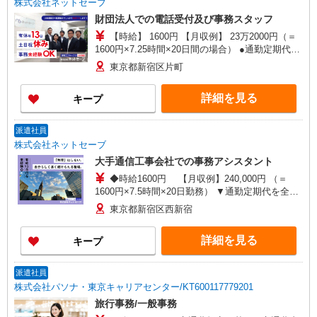
株式会社ネットセーブ
財団法人での電話受付及び事務スタッフ
【時給】 1600円 【月収例】 23万2000円（＝
1600円×7.25時間×20日間の場合） ●通勤定期代と
して交通費を全額支給いたします。
東京都新宿区片町
詳細を見る
キープ
派遣社員
株式会社ネットセーブ
大手通信工事会社での事務アシスタント
◆時給1600円 【月収例】240,000円 （＝
1600円×7.5時間×20日勤務） ▼通勤定期代を全額
支給
東京都新宿区西新宿
詳細を見る
キープ
派遣社員
株式会社パソナ・東京キャリアセンター/KT600117779201
旅行事務/一般事務