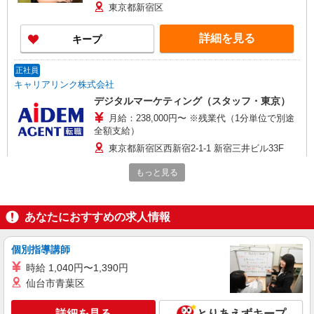
東京都新宿区
詳細を見る
キープ
正社員
キャリアリンク株式会社
デジタルマーケティング（スタッフ・東京）
月給：238,000円〜 ※残業代（1分単位で別途
全額支給）
東京都新宿区西新宿2-1-1 新宿三井ビル33F
【変更の範囲：会社の定める場所】
もっと見る
詳細を見る
キープ
あなたにおすすめの求人情報
紹介予定派遣
株式会社ウィズ
個別指導講師
正社員へ！出版社での事務
時給 1,040円〜1,390円
時給1800円 ★月収例：283,500円⇒時給1800
仙台市青葉区
円×実働7.5時間×21日
東京都新宿区
詳細を見る
とりあえずキープ