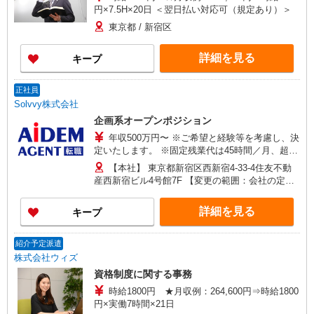
円×7.5H×20日 ＜翌日払い対応可（規定あり）＞
東京都 / 新宿区
詳細を見る
キープ
正社員
Solvvy株式会社
企画系オープンポジション
年収500万円〜 ※ご希望と経験等を考慮し、決
定いたします。 ※固定残業代は45時間／月、超過
分については別途支給いたします。
【本社】 東京都新宿区西新宿4-33-4住友不動
産西新宿ビル4号館7F 【変更の範囲：会社の定め
る場所】
詳細を見る
キープ
紹介予定派遣
株式会社ウィズ
資格制度に関する事務
時給1800円 ★月収例：264,600円⇒時給1800
円×実働7時間×21日