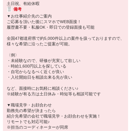
土日祝、有給休暇
備考
▼お仕事紹介先のご案内
ご応募を頂いた後にスマホでWEB面接！
履歴書不要・私服OK・即日での登録面接も可能
全国47都道府県で約5,000件以上の案件を扱っておりますので、
様々な希望に沿ったご提案が可能。
〈例〉
・未経験なので、研修が充実して欲しい
・時給1,600円以上を探している
・自宅からなるべく近くが良い
・入社開始日を相談出来る先が良い
など、面接時にお気軽に相談ください♪
※経験が有る方は土日休み・時短等も相談可能です
▼職場見学・お顔合わせ
勤務先の希望が決まったら
紹介先希望の会社で職場見学・お顔合わせを実施！
リモートでも対応可能♪
※担当のコーディネーターが同席