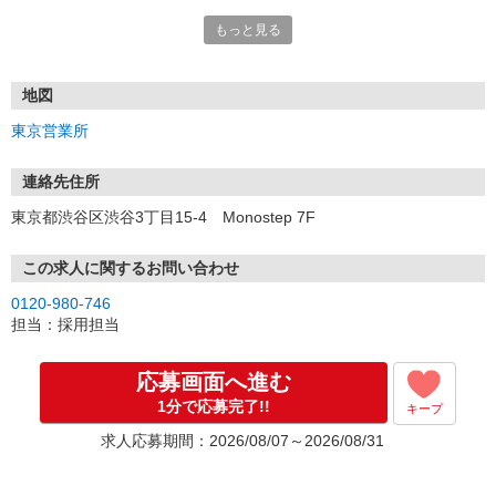
もっと見る
■電話応募の場合
電話応募も歓迎！（受付:10:00〜20:00）
土日祝も受付中♪
地図
【選考フロー】
東京営業所
①応募から3営業日を目安に、メールorお電話でご連絡します。
②面接日時を決定！「0120」から始まる電話番号からご連絡します
★スマホでWEB面接（LINEなど）・出張面接・事務所面接と選べま
連絡先住所
す
東京都渋谷区渋谷3丁目15-4 Monostep 7F
③面接実施（履歴書不要）
④勤務開始（スタート日は応相談）
※ご希望があれば、職場見学の調整もOKです！
この求人に関するお問い合わせ
0120-980-746
お気軽にご応募ください♪
担当：採用担当
応募画面へ進む
1分で応募完了!!
キープ
求人応募期間：2026/08/07～2026/08/31