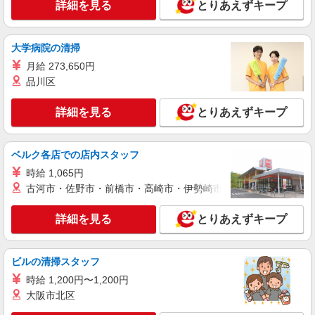
キープ
詳細を見る
とりあえずキープ
正社員
社名非公開/HR/CRMマーケター(東京)
大学病院の清掃
HR/CRMマーケター(東京)
月給 273,650円
【基本給】 ￥269,932 〜 ￥336,870円 固定時
品川区
間外手当￥84,354〜￥105,273円 ※賞与（年2回支
給）を年収に含む ※固定残業代：原則として40時
東京都新宿区新宿6-27-30 新宿イーストサイド
詳細を見る
とりあえずキープ
間相当 基礎賃金÷所定労働時間×125％（法定）
スクエア W7F 【変更の範囲：会社の定める場
※固定残業代を超過した分の時間外労働手当は全
所】
額支給
詳細を見る
キープ
ベルク各店での店内スタッフ
時給 1,065円
派遣社員
古河市・佐野市・前橋市・高崎市・伊勢崎市・太田市・館林市・
パーソルエクセルHRパートナーズ株式会社
事務のオシゴト
詳細を見る
とりあえずキープ
時給1,750円 ※当社規定あり
東京都新宿区／最寄駅：信濃町駅、国立競技場
ビルの清掃スタッフ
駅
時給 1,200円〜1,200円
詳細を見る
大阪市北区
キープ