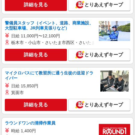
詳細を見る
とりあえずキープ
紹介予定派遣
株式会社ウィズ
出版社での編集など
警備員スタッフ（イベント、道路、商業施設、
時給1800円 ★月収例：270,000円⇒時給1800
大型駐車場、JR列車見張りなど）
円×実働7.5H×20日
日給 11,000円〜12,100円
東京都新宿区
栃木市・小山市・さいたま市西区・さいたま市岩槻区・久喜市・
詳細を見る
キープ
詳細を見る
とりあえずキープ
紹介予定派遣
株式会社ウィズ
マイクロバスにて教習所に通う生徒の送迎ドラ
イバー
SNS広告運用
日給 15,850円
時給2100円
箕面市
東京都新宿区
詳細を見る
とりあえずキープ
詳細を見る
キープ
派遣社員
ラウンドワンの清掃作業員
株式会社ウィズ
時給 1,400円
書籍の編集アシスタント