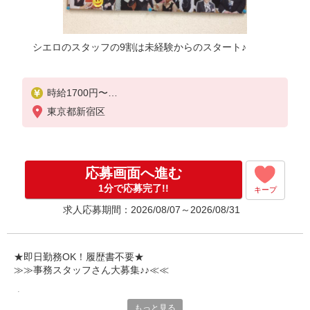
シエロのスタッフの9割は未経験からのスタート♪
時給1700円〜
※残業代支給
東京都新宿区
★交通費全額支給（社内規定あり）
゜+゜・。○。・゜+゜・。○。・゜+゜
入社祝い金10万円支給(規定有)
応募画面へ進む
お友達を紹介頂くと,
1分で応募完了!!
キープ
インセンティブ支給(規定有)
求人応募期間：2026/08/07～2026/08/31
★月2回払い・週払い可能（規程有）★
゜・。○。・゜+゜・。○。・゜+゜
★即日勤務OK！履歴書不要★
≫≫事務スタッフさん大募集♪♪≪≪
専任のコーディネーターがサポート♪
もっと見る
職場での不安や悩み事があれば