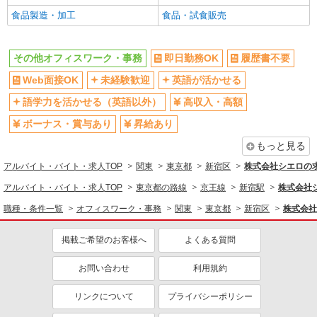
食品製造・加工
食品・試食販売
社員登用あり
同じ職種から求人を探す
その他オフィスワーク・事務
即日勤務OK
履歴書不要
オフィスワーク・事務
Web面接OK
未経験歓迎
英語が活かせる
同じ特徴から求人を探す
語学力を活かせる（英語以外）
高収入・高額
未経験歓迎
英語が活かせる
ボーナス・賞与あり
昇給あり
ボーナス・賞与あり
日払い
もっと見る
土日祝休み
車通勤OK
アルバイト・バイト・求人TOP
関東
東京都
新宿区
株式会社シエロの
交通費支給
社会保険あり
アルバイト・バイト・求人TOP
東京都の路線
京王線
新宿駅
株式会社
社員登用あり
職種・条件一覧
オフィスワーク・事務
関東
東京都
新宿区
株式会社
掲載ご希望のお客様へ
よくある質問
お問い合わせ
利用規約
リンクについて
プライバシーポリシー