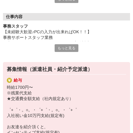
いつでも相談してください！
充実の福利厚生、各種施設利用の特典など、
仕事内容
働きやすい環境づくりに取り組んでいます！
事務スタッフ
お仕事以外も充実させたいあなたの味方です♪
【未経験大歓迎♪PCの入力が出来ればOK！！】
事務サポートスタッフ業務
【選べるお仕事いろいろ】
お客さまセンターのエスカレーション案件対応（システムによるオ
￣￣￣￣￣￣￣￣￣￣￣
もっと見る
ペレーション含む）
▼オフィスワーク
お客さまセンターの運用フロー準備のための補佐作業（マニュアル
事務、経理、データ入力、コールセンター、受付
作成）
▼工場・製造・軽作業系
データ集計、入力
機械/食品製造・梱包・仕分け・加工・組立・検査
募集情報（派遣社員・紹介予定派遣）
※電話対応：1日5件程度、メール対応：1日10件程度
▼美容系
※エスカレーション案件：モバイル料金系など
眉毛サロンのアイブロウ・ネイリスト・エステ
給与
▼営業・販売
時給1700円〜
法人営業・アパレル販売・個別指導塾・人材紹介
※残業代支給
▼人気案件も多数♪
★交通費全額支給（社内規定あり）
短期・期間限定・オープニング・官公庁案件
上場/優良/大手企業など
゜+゜・。○。・゜+゜・。○。・゜+゜
入社祝い金10万円支給(規定有)
【スマホ面接実施中】
￣￣￣￣￣￣￣￣￣
お友達を紹介頂くと,
自宅に居ながらスマホでカンタン面接OK！
インセンティブ支給(規定有)