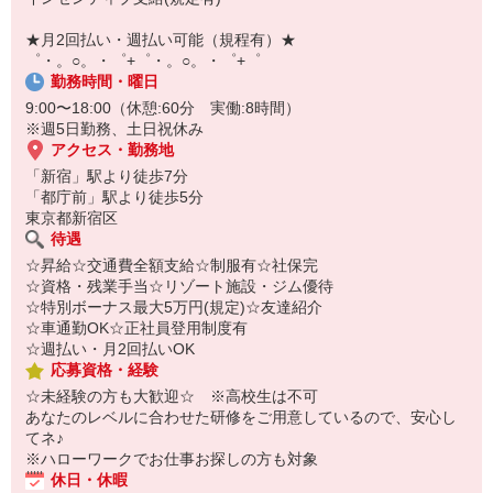
オンライン面談なのでスピード対応。
即日登録もOK♪
★月2回払い・週払い可能（規程有）★
゜・。○。・゜+゜・。○。・゜+゜
気になった方はお気軽にご相談ください！
勤務時間・曜日
9:00〜18:00（休憩:60分 実働:8時間）
※週5日勤務、土日祝休み
アクセス・勤務地
「新宿」駅より徒歩7分
「都庁前」駅より徒歩5分
東京都新宿区
待遇
☆昇給☆交通費全額支給☆制服有☆社保完
☆資格・残業手当☆リゾート施設・ジム優待
☆特別ボーナス最大5万円(規定)☆友達紹介
☆車通勤OK☆正社員登用制度有
☆週払い・月2回払いOK
応募資格・経験
☆未経験の方も大歓迎☆ ※高校生は不可
あなたのレベルに合わせた研修をご用意しているので、安心し
てネ♪
※ハローワークでお仕事お探しの方も対象
休日・休暇