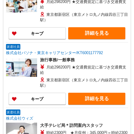
月給298200円 ★交通費規定に基づき交通費支
給
東京都新宿区（東京メトロ丸ノ内線四谷三丁目
駅）
詳細を見る
キープ
派遣社員
株式会社パソナ・東京キャリアセンター/KT6001177792
旅行事務/一般事務
月給298200円 ★交通費規定に基づき交通費支
給
東京都新宿区（東京メトロ丸ノ内線四谷三丁目
駅）
詳細を見る
キープ
派遣社員
株式会社ウィズ
大手テレビ局＊訪問案内スタッフ
時給2300円 ★月収例：345,000円＝時給2300