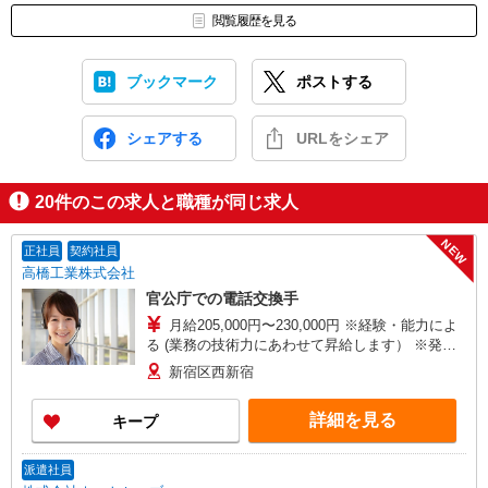
閲覧履歴を見る
ブックマーク
ポストする
シェアする
URLをシェア
20
件のこの求人と職種が同じ求人
NEW
正社員
契約社員
高橋工業株式会社
官公庁での電話交換手
月給205,000円〜230,000円 ※経験・能力によ
る (業務の技術力にあわせて昇給します） ※発効
日以降は改定後の最低賃金に準ずる
新宿区西新宿
詳細を見る
キープ
派遣社員