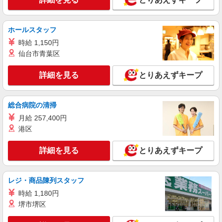
詳細を見る
キープ
ホールスタッフ
正社員
時給 1,150円
株式会社ティーケーピー
仙台市青葉区
施設監理
260,000円〜320,000円/月給 エリア給15,000円
詳細を見る
とりあえずキープ
を含む 月給は下記手当を含んだ給与設定です。超
過分は別途支給いたします。 25時間〜30時間分の
東京都新宿区市谷八幡町8TKP市ヶ谷ビル2F
時間外労働手当（39,252円〜55,945円） 10時間〜
総合病院の清掃
20時間分の深夜労働手当（4,711円〜7,460円）
詳細を見る
キープ
月給 257,400円
港区
正社員
ジェイレックス・コーポレーション株式会社
詳細を見る
とりあえずキープ
賃貸管理
■月額：28万円〜45万円 ※固定残業45ｈ/7万7
千円を含む。超過分は別途支給
レジ・商品陳列スタッフ
東京都新宿区西新宿1-23-7 新宿ファーストウ
時給 1,180円
エスト16F
堺市堺区
詳細を見る