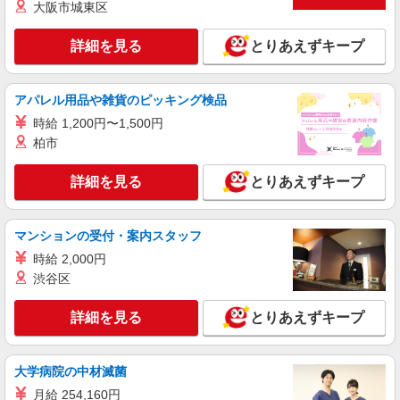
大阪市城東区
時給2000円 ★月収例：336,000円⇒時給2000
円×実働8時間×21日
詳細を見る
とりあえずキープ
東京都新宿区
詳細を見る
キープ
アパレル用品や雑貨のピッキング検品
時給 1,200円〜1,500円
派遣社員
柏市
株式会社マイスター60/34261
建築物環境報告書制度の審査・相談
詳細を見る
とりあえずキープ
時間給2550円（経験・能力による）
東京都新宿区
マンションの受付・案内スタッフ
時給 2,000円
詳細を見る
キープ
渋谷区
職業紹介
詳細を見る
とりあえずキープ
株式会社トラストグロース 新宿本社
給食委託会社本社での社長室室長
月給：400,000円〜500,000円（基本給200,000
大学病院の中材滅菌
円〜250,000円） ※資格や経験などによる ――手
月給 254,160円
当各種―― 役職手当 80,000 円〜100,000 円 地域