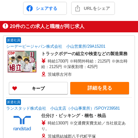
シェアする
URLをシェア
20
件のこの求人と職種が同じ求人
派遣社員
シーデーピージャパン株式会社 小山営業所/29A15201
トラックボデーの組立や検査などの製造業務
時給1700円 ※時間外時給：2125円 ※休出時
給：2125円 ※深夜割増：425円
茨城県古河市
詳細を見る
キープ
派遣社員
ランスタッド株式会社 小山支店（小山事業所）/SPOY239581
仕分け・ピッキング・梱包・検品
時給1300円 ※交通費実費支給／当社規定あ
り。
茨城県結城郡八千代町平塚