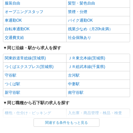
服装自由
髪型・髪色自由
オープニングスタッフ
禁煙・分煙
車通勤OK
バイク通勤OK
自転車通勤OK
残業少なめ（月20h未満）
交通費支給
社会保険あり
同じ沿線・駅から求人を探す
関東鉄道常総線(茨城県)
ＪＲ東北本線(茨城県)
つくばエクスプレス(茨城県)
ＪＲ総武本線(千葉県)
守谷駅
古河駅
つくば駅
中妻駅
新守谷駅
南守谷駅
同じ職種から石下駅の求人を探す
梱包・仕分け・ピッキング
入出庫・商品管理・検品・検査
関連する条件をもっと見る
同じ雇用形態から石下駅の求人を探す