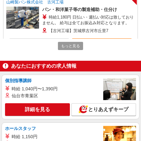
山崎製パン株式会社 古河工場
パン・和洋菓子等の製造補助・仕分け
時給1,180円 日払い・週払い対応は致しており
ません。 給与は全てお振込み対応となります。
【古河工場】茨城県古河市丘里7
詳細を見る
キープ
もっと見る
派遣社員
ランスタッド株式会社 古河支店（古河事業所）/FKGA105958
あなたにおすすめの求人情報
仕分け・ピッキング・梱包
個別指導講師
時給1320円 月収例：95040円＝1320円×6時間
×12日勤務の場合＋交通費別途支給 ※交通費実費
時給 1,040円〜1,390円
支給／当社規定あり。
茨城県古河市 マイカー通勤OK/駐車場完備
仙台市青葉区
詳細を見る
キープ
詳細を見る
とりあえずキープ
アルバイト
パート
ホールスタッフ
株式会社バイトレ（ADM250912GN02）
【平日のみ・短時間】詰めるだけの簡単作業
時給 1,150円