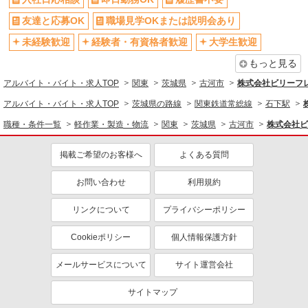
自転車通勤OK
残業少なめ（月20h未満）
友達と応募OK
職場見学OKまたは説明会あり
交通費支給
社会保険あり
未経験歓迎
経験者・有資格者歓迎
大学生歓迎
同じ職種から求人を探す
もっと見る
アルバイト・バイト・求人TOP
関東
茨城県
古河市
株式会社ビリーフ
軽作業・製造・物流
アルバイト・バイト・求人TOP
茨城県の路線
関東鉄道常総線
石下駅
梱包・仕分け・ピッキング
入出庫・商品管理・検品・検査
職種・条件一覧
軽作業・製造・物流
関東
茨城県
古河市
株式会社ビ
同じ特徴から求人を探す
掲載ご希望のお客様へ
よくある質問
未経験歓迎
大学生歓迎
ミドル（40代～）活躍中
日払い
お問い合わせ
利用規約
週2～3日勤務OK
服装自由
リンクについて
プライバシーポリシー
オープニングスタッフ
車通勤OK
交通費支給
社会保険あり
Cookieポリシー
個人情報保護方針
メールサービスについて
サイト運営会社
サイトマップ