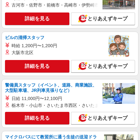
古河市・佐野市・前橋市・高崎市・伊勢崎市・太田市・館林市・
費支給／当社規定あり。
茨城県古河市 ≪無料駐車場完備≫マイカー通
勤OK
詳細を見る
とりあえずキープ
詳細を見る
キープ
ビルの清掃スタッフ
派遣社員
時給 1,200円〜1,200円
ランスタッド株式会社 古河支店（古河事業所）/FKGA105788
大阪市北区
仕分け・ピッキング・梱包
時給1430円 ※月収例25万円（残業等含む収入
詳細を見る
とりあえずキープ
例） 月収例：250608円＝1430円×7時間45分×21日
勤務の場合＋残業代(月10時間の場合)、交通費別
茨城県古河市東部（八千代町近くのエリア）
途支給 ※交通費実費支給／当社規定あり。
「道の駅 まくらがの里こが」から車で10分程度の
警備員スタッフ（イベント、道路、商業施設、
エリア
大型駐車場、JR列車見張りなど）
詳細を見る
キープ
日給 11,000円〜12,100円
栃木市・小山市・さいたま市西区・さいたま市岩槻区・久喜市・
アルバイト
パート
株式会社バイトレ（ADM810912GT04）
詳細を見る
とりあえずキープ
未経験9割！説明通りにやるだけのシンプル軽
作業
マイクロバスにて教習所に通う生徒の送迎ドラ
時給1448円〜時給1600円（就業先により異な