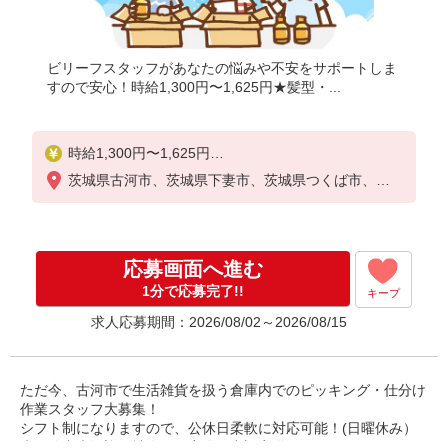
ビリーフスタッフがあなたの悩みや不安をサポートしま
すので安心！時給1,300円〜1,625円★髪型・...
時給1,300円〜1,625円
☆日給例10,400円（時給1,300円×8h）
茨城県古河市、茨城県下妻市、茨城県つくば市、茨
☆月給例228,800円（時給1,300円×8h×22日）
城県守谷市、茨城県坂東市、茨城県つくばみらい市
※経験・能力等による
応募画面へ進む
1分で応募完了!!
キープ
求人応募期間：2026/08/02～2026/08/15
ただ今、古河市で生活雑貨を扱う倉庫内でのピッキング・仕分け
作業スタッフ大募集！
シフト制になりますので、公休日柔軟に対応可能！(日曜休み）
未経験者大歓迎！社会保険完備！空調完備！