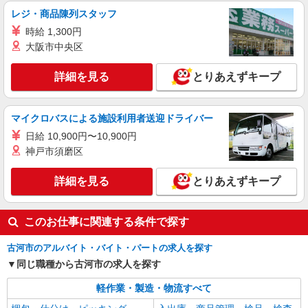
レジ・商品陳列スタッフ
詳細を見る
キープ
時給 1,300円
派遣社員
大阪市中央区
ランスタッド株式会社 古河支店（古河事業所）/FKGA105930
仕分け・ピッキング・梱包
詳細を見る
とりあえずキープ
時給1166円 ※月収例19.1万円（残業等含む収
入例） 月収例：191807円＝1166円×7時間50分×21
日勤務の場合＋交通費別途支給 ※交通費実費支給
マイクロバスによる施設利用者送迎ドライバー
茨城県古河市 マイカー通勤可能/駐車場完備
／当社規定あり。
日給 10,900円〜10,900円
神戸市須磨区
詳細を見る
キープ
詳細を見る
とりあえずキープ
このお仕事に関連する条件で探す
古河市のアルバイト・バイト・パートの求人を探す
同じ職種から古河市の求人を探す
軽作業・製造・物流すべて