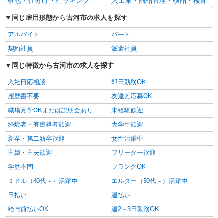
梱包・仕分け・ピッキング
入出庫・商品管理・検品・検査
同じ雇用形態から古河市の求人を探す
アルバイト
パート
契約社員
派遣社員
同じ特徴から古河市の求人を探す
入社日応相談
即日勤務OK
履歴書不要
友達と応募OK
職場見学OKまたは説明会あり
未経験歓迎
経験者・有資格者歓迎
大学生歓迎
新卒・第二新卒歓迎
女性活躍中
主婦・主夫歓迎
フリーター歓迎
学歴不問
ブランクOK
ミドル（40代～）活躍中
エルダー（50代～）活躍中
日払い
週払い
給与前払いOK
週2～3日勤務OK