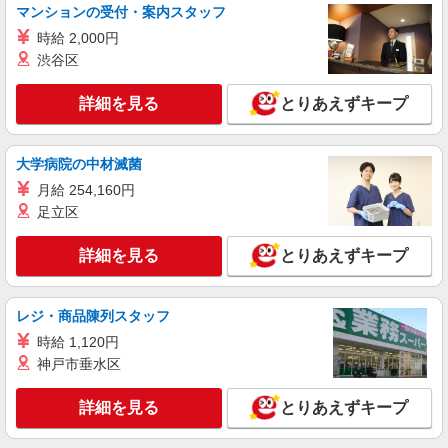
茨城県古河市 マイカー通勤OK/駐車場完備
マンションの受付・案内スタッフ
時給 2,000円
詳細を見る
キープ
渋谷区
派遣社員
詳細を見る
とりあえずキープ
ランスタッド株式会社 古河支店（古河事業所）/FKGA105987
食品加工・検査・袋詰め
時給1340円 ※月収例30万円（残業等含む収入
大学病院の中材滅菌
例） 月収例:300830円＝1340円×8時間×21日勤務
月給 254,160円
の場合＋残業代（月20時間の場合）、交通費、深
茨城県古河市 ≪無料駐車場完備≫マイカー通
足立区
夜手当別途支給 ※交通費実費支給／当社規定あ
勤OK
り。
詳細を見る
とりあえずキープ
詳細を見る
キープ
派遣社員
レジ・商品陳列スタッフ
ランスタッド株式会社 小山支店（小山事業所）/SPOY239581
時給 1,120円
仕分け・ピッキング・梱包・検品
神戸市垂水区
時給1300円 ※交通費実費支給／当社規定あ
り。
詳細を見る
とりあえずキープ
茨城県結城郡八千代町平塚