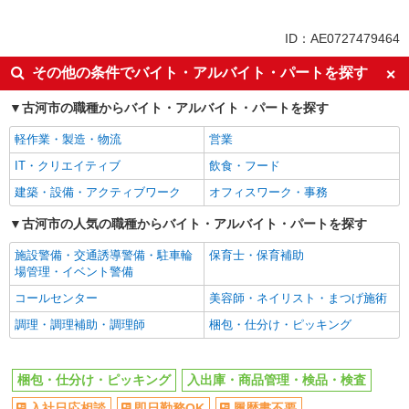
アルバイト
パート
契約社員
派遣社員
ID：AE0727479464
同じ特徴から石下駅の求人を探す
その他の条件でバイト・アルバイト・パートを探す
入社日応相談
即日勤務OK
古河市の職種からバイト・アルバイト・パートを探す
履歴書不要
友達と応募OK
軽作業・製造・物流
営業
職場見学OKまたは説明会あり
未経験歓迎
IT・クリエイティブ
飲食・フード
経験者・有資格者歓迎
大学生歓迎
建築・設備・アクティブワーク
オフィスワーク・事務
新卒・第二新卒歓迎
女性活躍中
主婦・主夫歓迎
古河市の人気の職種からバイト・アルバイト・パートを探す
フリーター歓迎
学歴不問
ブランクOK
施設警備・交通誘導警備・駐車輪
保育士・保育補助
場管理・イベント警備
ミドル（40代～）活躍中
エルダー（50代～）活躍中
コールセンター
美容師・ネイリスト・まつげ施術
日払い
週払い
調理・調理補助・調理師
梱包・仕分け・ピッキング
給与前払いOK
週2～3日勤務OK
服装自由
髪型・髪色自由
梱包・仕分け・ピッキング
入出庫・商品管理・検品・検査
オープニングスタッフ
禁煙・分煙
入社日応相談
即日勤務OK
履歴書不要
車通勤OK
バイク通勤OK