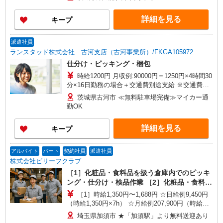
詳細を見る
キープ
派遣社員
ランスタッド株式会社 古河支店（古河事業所）/FKGA105972
仕分け・ピッキング・梱包
時給1200円 月収例:90000円＝1250円×4時間30
分×16日勤務の場合＋交通費別途支給 ※交通費実
費支給／当社規定あり。
茨城県古河市 ≪無料駐車場完備≫マイカー通
勤OK
詳細を見る
キープ
アルバイト
パート
契約社員
派遣社員
株式会社ビリーフクラブ
［1］化粧品・食料品を扱う倉庫内でのピッキ
ング・仕分け・検品作業 ［2］化粧品・食料品
を扱う倉庫内でのフォークリフト作業
［1］時給1,350円〜1,688円 ☆日給例9,450円
（時給1,350円×7h） ☆月給例207,900円（時給
1,350円×7h×22日） ［2］特別時給2,000円（入社
埼玉県加須市 ★「加須駅」より無料送迎あり
から翌月末迄） 時給1,550円〜1,938円（通常時