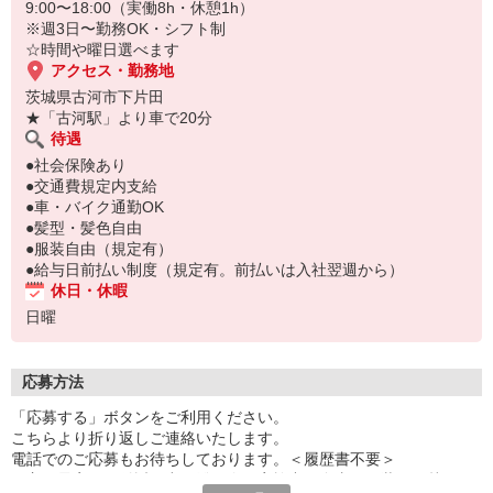
9:00〜18:00（実働8h・休憩1h）
※週3日〜勤務OK・シフト制
☆時間や曜日選べます
アクセス・勤務地
茨城県古河市下片田
★「古河駅」より車で20分
待遇
●社会保険あり
●交通費規定内支給
●車・バイク通勤OK
●髪型・髪色自由
●服装自由（規定有）
●給与日前払い制度（規定有。前払いは入社翌週から）
休日・休暇
日曜
応募方法
「応募する」ボタンをご利用ください。
こちらより折り返しご連絡いたします。
電話でのご応募もお待ちしております。＜履歴書不要＞
☆主要最寄り駅付近で出張登録会を実施中！自由な服装でお越しく