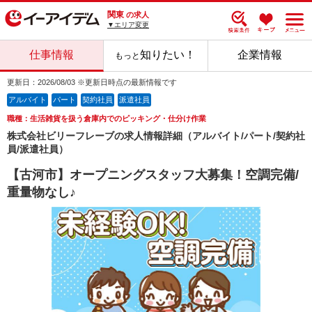
関東
の求人
▼エリア変更
仕事情報
知りたい！
企業情報
もっと
更新日：2026/08/03 ※更新日時点の最新情報です
アルバイト
パート
契約社員
派遣社員
職種：生活雑貨を扱う倉庫内でのピッキング・仕分け作業
株式会社ビリーフレーブの求人情報詳細（アルバイト/パート/契約社
員/派遣社員）
【古河市】オープニングスタッフ大募集！空調完備/
重量物なし♪