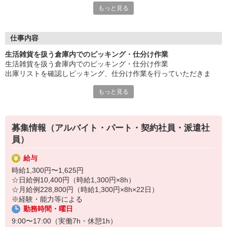
もっと見る
◎18〜60歳までの男女活躍中！
人気案件になりますので、埋まり次第、終了になります！
是非、お気軽にご応募ください！
仕事内容
もちろん働くメリットいっぱい！
生活雑貨を扱う倉庫内でのピッキング・仕分け作業
●未経験歓迎
生活雑貨を扱う倉庫内でのピッキング・仕分け作業
●車・バイク通勤OK
出庫リストを確認しピッキング、仕分け作業を行っていただきま
●髪型・髪色自由
す。
他にもいろいろご用意させていただいております。
もっと見る
◎重量物はありません！
まずはお気軽にご応募お待ちしております♪
募集情報（アルバイト・パート・契約社員・派遣社
員）
給与
時給1,300円〜1,625円
☆日給例10,400円（時給1,300円×8h）
☆月給例228,800円（時給1,300円×8h×22日）
※経験・能力等による
勤務時間・曜日
9:00〜17:00（実働7h・休憩1h）