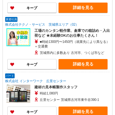
給） ☆日給例10,850円（時給1,550円×7h） ☆月
詳細を見る
キープ
給例238,700円（時給1,550円×7h×22日） ※経
験・能力等による
派遣社員
株式会社テクノ・サービス 茨城県エリア（02）
工場のカンタン軽作業、倉庫での箱詰め・入出
荷など ★未経験OKのお仕事たくさん！
■時給1300円〜1450円（就業先により異なる）
＋交通費
茨城県内に多数あり 古河市、つくば市など
詳細を見る
キープ
パート
株式会社 インターワーク 丘里センター
建材の見本帳製作スタッフ
時給1,080円
丘里センター 茨城県古河市東牛谷390-1
詳細を見る
キープ