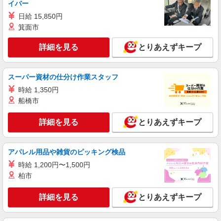
イバー
る）
日給 15,850円
茨城県古河市
箕面市
詳細を見る
キープ
詳細を見る
とりあえずキープ
派遣社員
ランスタッド株式会社 古河支店（古河事業所）/FKGA105974
スーパー資材の仕分け作業スタッフ
仕分け・ピッキング・梱包
時給 1,350円
時給1290円 ※月収例24.8万円（残業等含む収
船橋市
入例） 月収例:248970円＝1290円×8時間×21日勤
務の場合＋残業代（月20時間の場合）、交通費別
茨城県古河市 ≪無料駐車場完備≫マイカー通
途支給 ※交通費実費支給／当社規定あり。
詳細を見る
とりあえずキープ
勤OK
詳細を見る
キープ
アパレル用品や雑貨のピッキング検品
時給 1,200円〜1,500円
派遣社員
柏市
ランスタッド株式会社 古河支店（古河事業所）/FKGA105957
仕分け・ピッキング・梱包
詳細を見る
とりあえずキープ
時給1320円 月収例：95040円＝1320円×6時間
×12日勤務の場合＋交通費別途支給 ※交通費実費
支給／当社規定あり。