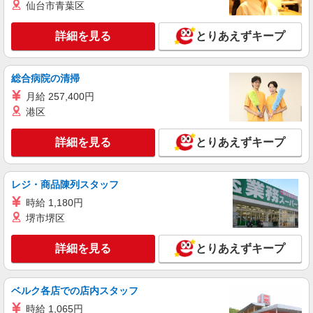
仙台市青葉区
時給1448円〜時給1600円（就業先により異な
る）
詳細を見る
とりあえずキープ
茨城県古河市
詳細を見る
キープ
総合病院の清掃
月給 257,400円
派遣社員
港区
ランスタッド株式会社 古河支店（古河事業所）/FKGA105970
仕分け・ピッキング・梱包
詳細を見る
とりあえずキープ
時給1320円 ※月収例21.4万円（残業等含む収
入例） 月収例:214830円＝1320円×7時間45分×21
日勤務の場合＋残業代、交通費別途支給 ※交通費
茨城県古河市南部エリア、境町・五霞町近く
レジ・商品陳列スタッフ
実費支給／当社規定あり。
≪無料駐車場完備≫マイカー通勤OK
時給 1,180円
堺市堺区
詳細を見る
キープ
詳細を見る
とりあえずキープ
派遣社員
ランスタッド株式会社 古河支店（古河事業所）/FKGA105972
仕分け・ピッキング・梱包
ベルク各店での店内スタッフ
時給1200円 月収例:90000円＝1250円×4時間30
時給 1,065円
分×16日勤務の場合＋交通費別途支給 ※交通費実