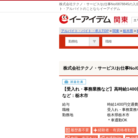
株式会社テクノ・サービス/お仕事No/0878845
ト・アルバイトのことならイーアイデム
エ
関東
アルバイト・バイト・求人TOP
>
関東
>
栃木県
>
勤務地
職種
株式会社テクノ・サービス/お仕事No/08
派遣社員
【受入れ・事務業務など】高時給140
など：栃木市
給与
時給1400円交通
職種
受入れ・事務業務
勤務地
栃木県栃木市
＊車通勤OK
履歴書不要
経験者・有資格者歓迎