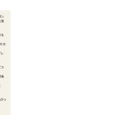
用シ
（派
験を
サポ
プレ
ビス
望条
ま
3つ