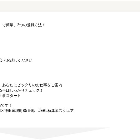
要」で簡単、3つの登録方法！
会へお越しください
から、あなたにピッタリのお仕事をご案内
なる事はしっかりチェック！
お仕事スタート
能です！
田区神田練塀町85番地 JEBL秋葉原スクエア