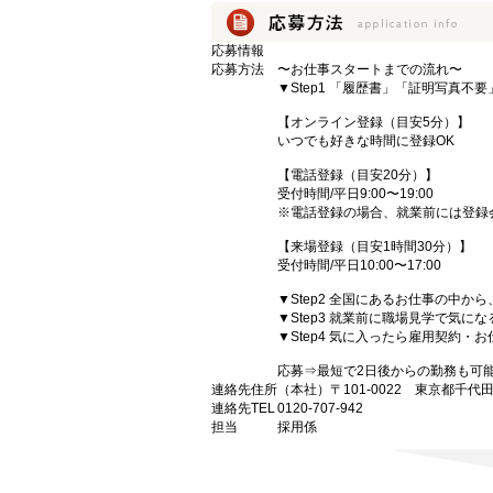
応募情報
応募方法
〜お仕事スタートまでの流れ〜
▼Step1 「履歴書」「証明写真不
【オンライン登録（目安5分）】
いつでも好きな時間に登録OK
【電話登録（目安20分）】
受付時間/平日9:00〜19:00
※電話登録の場合、就業前には登録
【来場登録（目安1時間30分）】
受付時間/平日10:00〜17:00
▼Step2 全国にあるお仕事の中
▼Step3 就業前に職場見学で気に
▼Step4 気に入ったら雇用契約・
応募⇒最短で2日後からの勤務も可
連絡先住所
（本社）〒101-0022 東京都千代
連絡先TEL
0120-707-942
担当
採用係