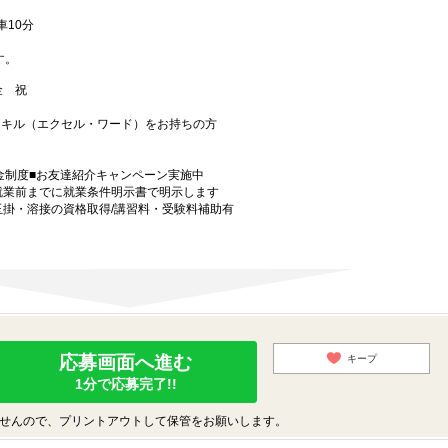
10分
す。
 金 祝
スキル（エクセル・ワード）をお持ちの方
金制度■お友達紹介キャンペーン実施中
就業前までに就業条件明示書で明示します
玉掛・溶接の資格取得/講習料・受験料補助有
応募画面へ進む
キープ
1分で応募完了!!
せんので、プリントアウトして保管をお願いします。