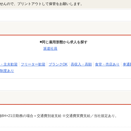
せんので、プリントアウトして保管をお願いします。
同じ雇用形態から求人を探す
派遣社員
・主夫歓迎
フリーター歓迎
ブランクOK
高収入・高額
食堂・売店あり
車通
制度あり
0円×実働8H×21日勤務の場合＋交通費別途支給 ※交通費実費支給／当社規定あり。