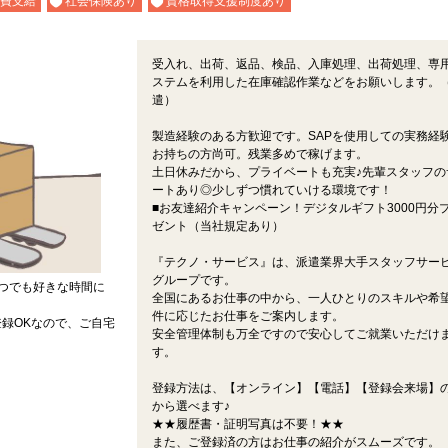
費支給
社会保険あり
資格取得支援制度あり
受入れ、出荷、返品、検品、入庫処理、出荷処理、専
ステムを利用した在庫確認作業などをお願いします。
遣）
製造経験のある方歓迎です。SAPを使用しての実務経
お持ちの方尚可。残業多めで稼げます。
土日休みだから、プライベートも充実♪先輩スタッフの
ートあり◎少しずつ慣れていける環境です！
■お友達紹介キャンペーン！デジタルギフト3000円分
ゼント（当社規定あり）
『テクノ・サービス』は、派遣業界大手スタッフサー
グループです。
つでも好きな時間に
全国にあるお仕事の中から、一人ひとりのスキルや希
件に応じたお仕事をご案内します。
録OKなので、ご自宅
安全管理体制も万全ですので安心してご就業いただけ
す。
登録方法は、【オンライン】【電話】【登録会来場】の
から選べます♪
★★履歴書・証明写真は不要！★★
また、ご登録済の方はお仕事の紹介がスムーズです。