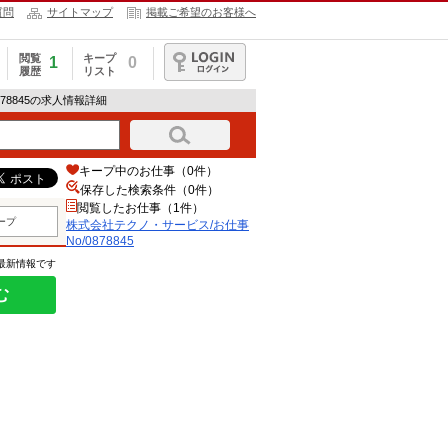
質問
サイトマップ
掲載ご希望のお客様へ
閲覧
キープ
1
0
履歴
リスト
ログイン
78845の求人情報詳細
キープ中のお仕事（0件）
保存した検索条件（
0
件）
閲覧したお仕事（1件）
ープ
株式会社テクノ・サービス/お仕事
No/0878845
の最新情報です
む