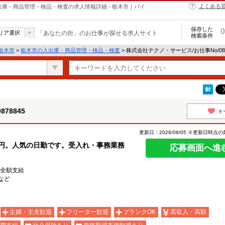
よくある
の入出庫・商品管理・検品・検査の求人情報詳細 - 栃木市｜バイ
保存した
0
リア選択
「あなたの街」のお仕事が探せる求人サイト
検索条件
栃木市
>
栃木市の入出庫・商品管理・検品・検査
> 株式会社テクノ・サービス/お仕事No/08
78845
キ
更新日：2026/08/05 ※更新日時点
0円。人気の日勤です。受入れ・事務業務
応募画面へ進
費全額支給
など
主婦・主夫歓迎
フリーター歓迎
ブランクOK
高収入・高額