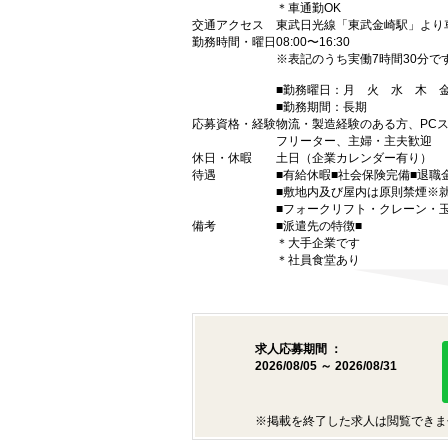
＊車通勤OK
交通アクセス
東武日光線「東武金崎駅」より車
勤務時間・曜日
08:00〜16:30
※表記のうち実働7時間30分で
■勤務曜日：月 火 水 木
■勤務期間：長期
応募資格・経験
物流・製造経験のある方、PC
フリーター、主婦・主夫歓迎
休日・休暇
土日（企業カレンダー有り）
待遇
■有給休暇■社会保険完備■退職
■敷地内及び屋内は原則禁煙※
■フォークリフト・クレーン・
備考
■派遣先の特徴■
＊大手企業です
＊社員食堂あり
求人応募期間 ：
2026/08/05 ～ 2026/08/31
※掲載を終了した求人は閲覧できま