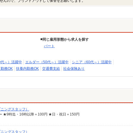
せんので、プリントアウトして保管をお願いします。
同じ雇用形態から求人を探す
パート
0代～）活躍中
エルダー（50代～）活躍中
シニア（60代～）活躍中
日勤務OK
扶養内勤務OK
交通費支給
社会保険あり
プニングスタッフ）
〜 ★9時迄・16時以降＋100円 ★日・祝日＋150円
プニングスタッフ）