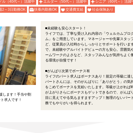
ドル（40代～）活躍中
エルダー（50代～）活躍中
シニア（60代～）活躍
週2～3日勤務OK
扶養内勤務OK
交通費支給
社会保険あり
■未経験も安心スタート！
ライフでは、丁寧な受け入れ内容の「ウェルカムプロ
ム」をご用意しています。マネージャーや先輩スタッ
ど、従業員が入社時からしっかりとサポートを行いま
で、未経験やアルバイトデビューの方も安心。雰囲気
ームワークのよさなど、スタッフみんなが気持ちよく
る環境が自慢です！
■がんばり次第でボーナス有
ライフのパート求人はボーナスあり！規定の等級に達
パートさんには、そのがんばりに「ありがとう」の気
をこめてボーナスを支給いたします。等級が上がれば
が上がりさらにボーナスもゲットできるので、がんば
応援します！手当や割
目に見えてやる気もますますアップ！無理のないパー
ート求人です！
務でもやりがいを得られます。