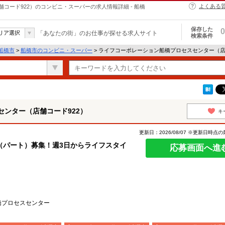
よくある
コード922）のコンビニ・スーパーの求人情報詳細 - 船橋
保存した
0
リア選択
「あなたの街」のお仕事が探せる求人サイト
検索条件
船橋市
>
船橋市のコンビニ・スーパー
> ライフコーポレーション船橋プロセスセンター（店
ンター（店舗コード922）
キ
更新日：2026/08/07 ※更新日時点
（パート）募集！週3日からライフスタイ
応募画面へ進
橋プロセスセンター