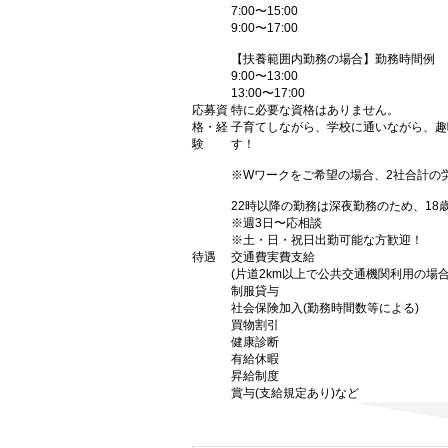
7:00〜15:00
9:00〜17:00
【扶養範囲内勤務の場合】勤務時間例
9:00〜13:00
13:00〜17:00
応募資
特に必要な資格はありません。
格・経
子育てしながら、学校に通いながら、趣
験
す！
※Wワークをご希望の場合、2社合計の
22時以降の勤務は深夜勤務のため、18
※週3日〜応相談
※土・日・祝日出勤可能な方歓迎！
待遇
交通費実費支給
(片道2km以上で公共交通機関利用の場合
制服貸与
社会保険加入(勤務時間数等による)
買物割引
健康診断
有給休暇
昇給制度
賞与(支給規定あり)など