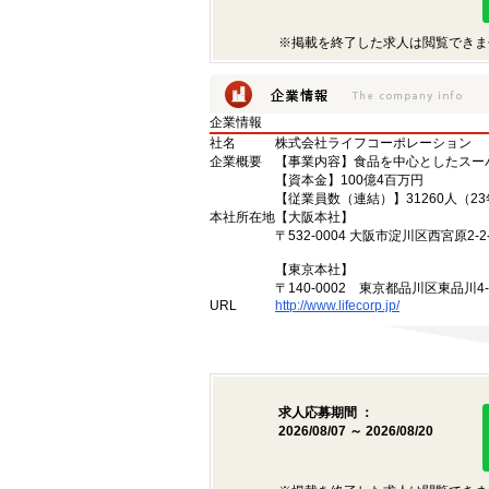
※掲載を終了した求人は閲覧できま
企業情報
社名
株式会社ライフコーポレーション
企業概要
【事業内容】食品を中心としたスー
【資本金】100億4百万円
【従業員数（連結）】31260人（2
本社所在地
【大阪本社】
〒532-0004 大阪市淀川区西宮原2-2-
【東京本社】
〒140-0002 東京都品川区東品川4
URL
http://www.lifecorp.jp/
求人応募期間 ：
2026/08/07 ～ 2026/08/20