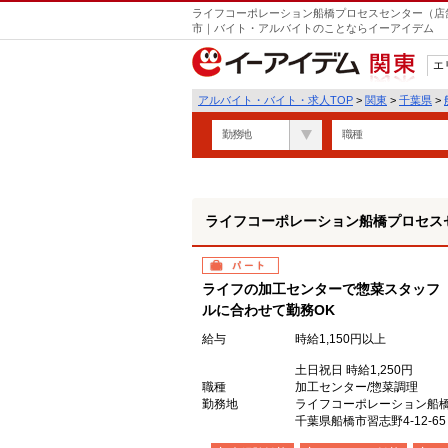
ライフコーポレーション船橋プロセスセンター（店舗
市｜バイト・アルバイトのことならイーアイデム
エ
関東
アルバイト・バイト・求人TOP
>
関東
>
千葉県
>
勤務地
職種
ライフコーポレーション船橋プロセスセ
パート
ライフの加工センターで惣菜スタッフ
ルに合わせて勤務OK
給与
時給1,150円以上
土日祝日 時給1,250円
職種
加工センター/惣菜調理
勤務地
ライフコーポレーション船
千葉県船橋市習志野4-12-65