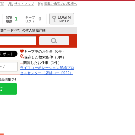
質問
サイトマップ
掲載ご希望のお客様へ
閲覧
キープ
1
0
履歴
リスト
ログイン
舗コード922）の求人情報詳細
キープ中のお仕事（0件）
保存した検索条件（
0
件）
閲覧したお仕事（1件）
ープ
ライフコーポレーション船橋プロ
セスセンター（店舗コード922）
の最新情報です
む