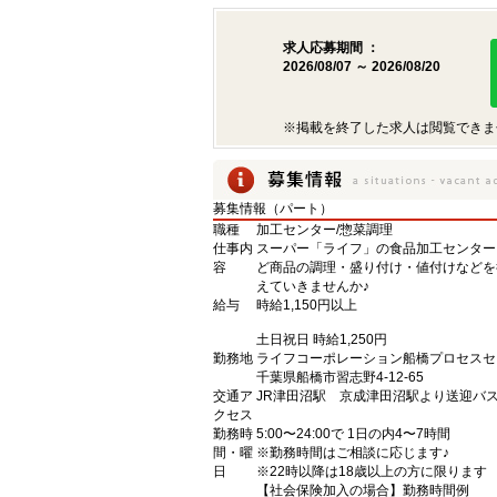
求人応募期間 ：
2026/08/07 ～ 2026/08/20
※掲載を終了した求人は閲覧できま
募集情報（パート）
職種
加工センター/惣菜調理
仕事内
スーパー「ライフ」の食品加工センター
容
ど商品の調理・盛り付け・値付けなどを
えていきませんか♪
給与
時給1,150円以上
土日祝日 時給1,250円
勤務地
ライフコーポレーション船橋プロセスセ
千葉県船橋市習志野4-12-65
交通ア
JR津田沼駅 京成津田沼駅より送迎バ
クセス
勤務時
5:00〜24:00で 1日の内4〜7時間
間・曜
※勤務時間はご相談に応じます♪
日
※22時以降は18歳以上の方に限ります
【社会保険加入の場合】勤務時間例