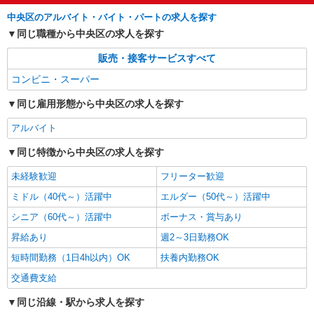
時給1226円〜1500円（経験や業務内容によ
る） ★22時以降は平日時給の3割増！（22時以降
中央区のアルバイト・バイト・パートの求人を探す
の勤務がある場合）
■サミットストア ららテラス HARUMI FLAG
同じ職種から中央区の求人を探す
店 東京都中央区晴海5丁目2番31号（ららテラス
HARUMI FLAG内）
販売・接客サービスすべて
詳細を見る
キープ
コンビニ・スーパー
同じ雇用形態から中央区の求人を探す
アルバイト
同じ特徴から中央区の求人を探す
未経験歓迎
フリーター歓迎
ミドル（40代～）活躍中
エルダー（50代～）活躍中
シニア（60代～）活躍中
ボーナス・賞与あり
昇給あり
週2～3日勤務OK
短時間勤務（1日4h以内）OK
扶養内勤務OK
交通費支給
同じ沿線・駅から求人を探す