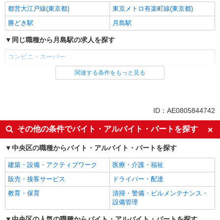
都営大江戸線(東京都)
東京メトロ有楽町線(東京都)
勝どき駅
月島駅
同じ職種から月島駅の求人を探す
コンビニ・スーパー
関連する条件をもっと見る
同じ雇用形態から月島駅の求人を探す
アルバイト
同じ特徴から月島駅の求人を探す
ID：AE0805844742
未経験歓迎
フリーター歓迎
その他の条件でバイト・アルバイト・パートを探す
ミドル（40代～）活躍中
エルダー（50代～）活躍中
中央区の職種からバイト・アルバイト・パートを探す
シニア（60代～）活躍中
ボーナス・賞与あり
建築・設備・アクティブワーク
医療・介護・福祉
昇給あり
週2～3日勤務OK
販売・接客サービス
ドライバー・配達
短時間勤務（1日4h以内）OK
扶養内勤務OK
教育・保育
清掃・警備・ビルメンテナンス・
交通費支給
設備管理
同じ職種から求人を探す
中央区の人気の職種からバイト・アルバイト・パートを探す