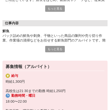
が入社時からしっかりとサポートを行いますので、未経験やアル
もっと見る
バイトデビューの方も安心。雰囲気やチームワークのよさなど、
スタッフみんなが気持ちよく働ける環境が自慢です！
■目利きのプロを目指す！
仕事内容
ライフの自慢は、安全で新鮮な高品質の食材を取り扱っているこ
鮮魚
と。お仕事をしながら直接見たり触れたりすることで、自然と旬
パック詰めの鮮魚や刺身、干物といった商品の陳列や売り切り作
の素材や品質のよさを見極めるスキルが身につきます。将来は、
業、作業場の清掃などをお任せする鮮魚部門のアルバイトです。簡
料理人や目利きのプロを目指したいという学生さんは、アルバイ
単な作業に慣れたら、魚のさばき方や三枚おろしといったスキルが
トで働きながら腕を磨くことが可能です！
もっと見る
身につくお仕事に携わる機会もあります。わかりやすいマニュアル
と丁寧な指導があるので、バイトデビューも安心！
募集情報（アルバイト）
給与
時給1,300円
高校生は21:30までの勤務 時給1,250円
勤務時間・曜日
18:00〜22:00