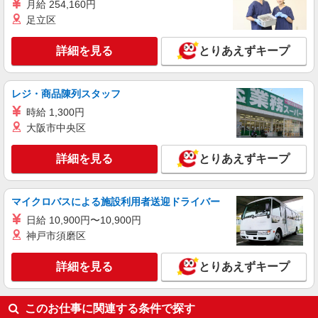
月給 254,160円
る） ★22時以降は平日時給の3割増！（22時以降
足立区
の勤務がある場合）
■サミットストア 月島3丁目店 東京都中央区
月島3-18
詳細を見る
とりあえずキープ
詳細を見る
キープ
レジ・商品陳列スタッフ
アルバイト
パート
時給 1,300円
サミットストア
大阪市中央区
店舗スタッフ（青果・鮮魚・精肉・総菜・ベー
カリー・品出し・レジ）
詳細を見る
とりあえずキープ
［アルバイト・パート］ 時給1,400円 （大学
生・専門学生アルバイト：時給1,400円、高校生ア
ルバイト：時給1,226円） ※日・祝は時給＋100円
東京都中央区晴海五丁目2番31号 ららテラス
マイクロバスによる施設利用者送迎ドライバー
（パート・シニア社員のみ） ※22:00以降は3割増
HARUMI FLAG
し ※65歳以上の方はシニア社員となり、給与は時
日給 10,900円〜10,900円
給の9割となります。
神戸市須磨区
詳細を見る
キープ
詳細を見る
とりあえずキープ
パート
サミットストア ららテラス HARUMI FLAG店
スーパー店内試食宣伝販売スタッフ
このお仕事に関連する条件で探す