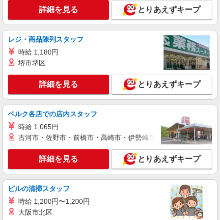
ライフ勝どきミッド店（店舗コード667）
詳細を見る
とりあえずキープ
青果
時給1,300円以上 日曜祝日 時給1,400円以上 17
時以降 時給1,400円以上
レジ・商品陳列スタッフ
ライフ勝どきミッド店 東京都中央区勝どき4-6-
時給 1,180円
2
堺市堺区
詳細を見る
キープ
詳細を見る
とりあえずキープ
NEW
パート
ライフ勝どきミッド店（店舗コード667）
ベルク各店での店内スタッフ
レジ
時給 1,065円
時給1,250円以上 日曜祝日 時給1,350円以上 17
古河市・佐野市・前橋市・高崎市・伊勢崎市・太田市・館林市・
時以降 時給1,350円以上 20時以降 時給1,450円以
上
ライフ勝どきミッド店 東京都中央区勝どき4-6-
詳細を見る
とりあえずキープ
2
詳細を見る
キープ
ビルの清掃スタッフ
時給 1,200円〜1,200円
NEW
アルバイト
大阪市北区
ライフ勝どきミッド店（店舗コード667）