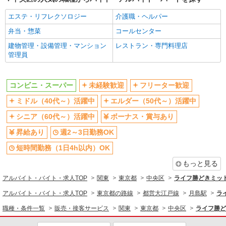
販売・接客サービス
エステ・リフレクソロジー
介護職・ヘルパー
コンビニ・スーパー
弁当・惣菜
コールセンター
同じ特徴から求人を探す
建物管理・設備管理・マンション
レストラン・専門料理店
管理員
未経験歓迎
ミドル（40代～）活躍中
ボーナス・賞与あり
週2～3日勤務OK
コンビニ・スーパー
未経験歓迎
フリーター歓迎
短時間勤務（1日4h以内）OK
扶養内勤務OK
ミドル（40代～）活躍中
エルダー（50代～）活躍中
交通費支給
シニア（60代～）活躍中
ボーナス・賞与あり
昇給あり
週2～3日勤務OK
短時間勤務（1日4h以内）OK
もっと見る
アルバイト・バイト・求人TOP
関東
東京都
中央区
ライフ勝どきミッド
アルバイト・バイト・求人TOP
東京都の路線
都営大江戸線
月島駅
ラ
職種・条件一覧
販売・接客サービス
関東
東京都
中央区
ライフ勝ど