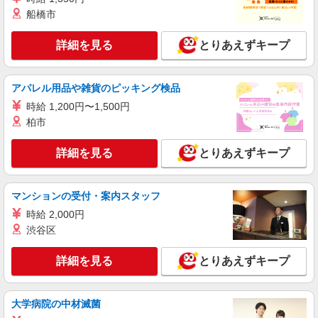
時給1400円〜1450円（経験や業務内容によ
船橋市
る） ★22時以降は平日時給の3割増！（22時以降
の勤務がある場合）
■サミットストア 月島3丁目店 東京都中央区
詳細を見る
月島3-18
とりあえずキープ
詳細を見る
キープ
アパレル用品や雑貨のピッキング検品
時給 1,200円〜1,500円
パート
柏市
サミットストア 月島3丁目店
スーパー店内総菜スタッフ
詳細を見る
とりあえずキープ
時給1400円〜1450円（経験や業務内容によ
る） ★22時以降は平日時給の3割増！（22時以降
の勤務がある場合）
■サミットストア 月島3丁目店 東京都中央区
マンションの受付・案内スタッフ
月島3-18
時給 2,000円
渋谷区
詳細を見る
キープ
詳細を見る
とりあえずキープ
パート
サミットストア 月島3丁目店
スーパー店内青果スタッフ
大学病院の中材滅菌
時給1400円〜1450円（経験や業務内容によ