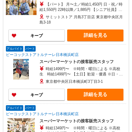
【パート】 月〜土／時給1,450円 日・祝／時
給1,550円 22時以降／1,885円 【シニア社員】
※65歳以上のパート 月〜土／時給1,400円 日・祝
サミットストア 月島3丁目店 東京都中央区月
／時給1,500円 22時以降／時給1,820円 【アルバイ
島3-18
ト】※学生 ■専門･大学生 時給1,450円 22時以降／
時給1,885円 ■高校生 時給1,400円 ★パート・シ
詳細を見る
キープ
ニア社員／日祝は時給＋100円（22時迄）
アルバイト
パート
ピーコックストアトルナーレ日本橋浜町店
スーパーマーケットの接客販売スタッフ
時給1499円〜 ※時間・曜日による ※高校
生 時給1499円〜 【土日】歓迎・優遇 ※日・
祝 時給＋50円 ※17:00〜21:45 時給＋50円
東京都中央区日本橋浜町3丁目3-1
※22:00以降 基本時給より25％UP
詳細を見る
キープ
アルバイト
パート
ピーコックストアトルナーレ日本橋浜町店
スーパーマーケットの接客販売スタッフ
時給1349円〜 ※時間・曜日による ※高校