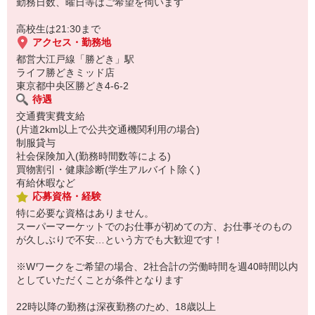
勤務日数、曜日等はご希望を伺います
高校生は21:30まで
アクセス・勤務地
都営大江戸線「勝どき」駅
ライフ勝どきミッド店
東京都中央区勝どき4-6-2
待遇
交通費実費支給
(片道2km以上で公共交通機関利用の場合)
制服貸与
社会保険加入(勤務時間数等による)
買物割引・健康診断(学生アルバイト除く)
有給休暇など
応募資格・経験
特に必要な資格はありません。
スーパーマーケットでのお仕事が初めての方、お仕事そのもの
が久しぶりで不安…という方でも大歓迎です！
※Wワークをご希望の場合、2社合計の労働時間を週40時間以内
としていただくことが条件となります
22時以降の勤務は深夜勤務のため、18歳以上