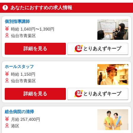
NEW
パート
あなたにおすすめの求人情報
ライフ勝どきミッド店（店舗コード667）
鮮魚
個別指導講師
時給1,300円以上 日曜祝日 時給1,400円以上
時給 1,040円〜1,390円
ライフ勝どきミッド店 東京都中央区勝どき4-6-
仙台市青葉区
2
詳細を見る
とりあえずキープ
詳細を見る
キープ
NEW
アルバイト
ホールスタッフ
ライフ勝どきミッド店（店舗コード667）
時給 1,150円
作業場清掃
仙台市青葉区
時給1,300円 高校生は21:45までの勤務 時給
1,250円
詳細を見る
とりあえずキープ
ライフ勝どきミッド店 東京都中央区勝どき4-6-
2
総合病院の清掃
詳細を見る
キープ
月給 257,400円
港区
NEW
パート