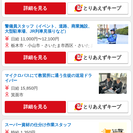
（早朝）荷受け・商品陳列
詳細を見る
とりあえずキープ
時給1,500円
ライフ勝どきミッド店 東京都中央区勝どき4-6-
警備員スタッフ（イベント、道路、商業施設、
2
大型駐車場、JR列車見張りなど）
日給 11,000円〜12,100円
詳細を見る
キープ
栃木市・小山市・さいたま市西区・さいたま市岩槻区・久喜市・
アルバイト
パート
詳細を見る
とりあえずキープ
文化堂月島☆株式会社チェッカーサポート NO．7715
レジスタッフ【お仕事NO．7715】
≪時給詳細≫ 時給 1,500円以上 ※高校生＝時
マイクロバスにて教習所に通う生徒の送迎ドラ
給1,400円以上 ★17時以降は時給100円UP！ ★さ
イバー
らに日祝は時給100円UP！ →日祝の17時以降は時
東京都中央区月島2丁目10-2
日給 15,850円
給1,700円〜！！ ※研修中 時給 1,400円 (研修期間
箕面市
20 時間 )
詳細を見る
キープ
詳細を見る
とりあえずキープ
パート
サミットストア 月島3丁目店
スーパー資材の仕分け作業スタッフ
スーパー店内精肉スタッフ
時給 1,350円