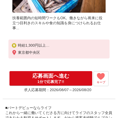
扶養範囲内の短時間ワークもOK。働きながら将来に役
立つ目利きのスキルや食の知識を身につけられるお仕
事...
時給1,300円以上
東京都中央区
日曜祝日 時給1,400円以上
応募画面へ進む
1分で応募完了!!
キープ
求人応募期間：2026/08/07～2026/08/20
■パートデビューならライフ
これから一緒に働いてくださる方に向けてライフのスタッフ全員
であなたを歓迎＆サポートします。だから接客未経験でもブラン