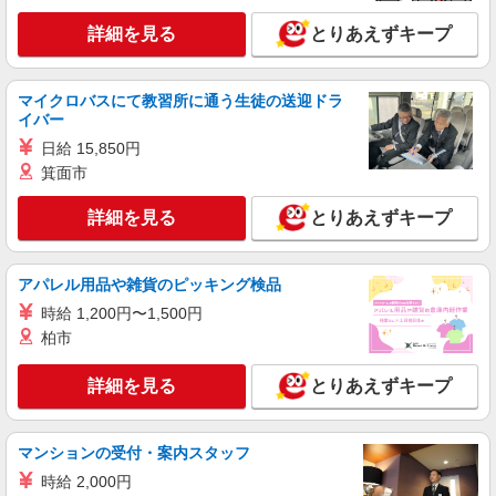
給1,700円〜！！ ※研修中 時給 1,400円 (研修期間
20 時間 )
詳細を見る
とりあえずキープ
詳細を見る
キープ
パート
マイクロバスにて教習所に通う生徒の送迎ドラ
サミットストア 月島3丁目店
イバー
スーパー店内精肉スタッフ
日給 15,850円
時給1400円〜1450円（経験や業務内容によ
箕面市
る） ★22時以降は平日時給の3割増！（22時以降
の勤務がある場合）
詳細を見る
■サミットストア 月島3丁目店 東京都中央区
とりあえずキープ
月島3-18
アパレル用品や雑貨のピッキング検品
詳細を見る
キープ
時給 1,200円〜1,500円
パート
柏市
サミットストア 月島3丁目店
スーパー店内総菜スタッフ
詳細を見る
とりあえずキープ
時給1400円〜1450円（経験や業務内容によ
る） ★22時以降は平日時給の3割増！（22時以降
の勤務がある場合）
マンションの受付・案内スタッフ
■サミットストア 月島3丁目店 東京都中央区
月島3-18
時給 2,000円