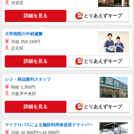
渋谷区
詳細を見る
キープ
詳細を見る
とりあえずキープ
パート
サミットストア 月島3丁目店
大学病院の中材滅菌
スーパー店内青果スタッフ
月給 254,160円
時給1400円〜1450円（経験や業務内容によ
足立区
る） ★22時以降は平日時給の3割増！（22時以降
の勤務がある場合）
■サミットストア 月島3丁目店 東京都中央区
詳細を見る
月島3-18
とりあえずキープ
詳細を見る
キープ
レジ・商品陳列スタッフ
時給 1,300円
アルバイト
パート
大阪市中央区
サミットストア
店舗スタッフ（青果・鮮魚・精肉・総菜・ベー
詳細を見る
カリー・品出し・レジ）
とりあえずキープ
［アルバイト・パート］ 時給1,400円 （大学
生・専門学生アルバイト：時給1,400円、高校生ア
マイクロバスによる施設利用者送迎ドライバー
ルバイト：時給1,226円） ※日・祝は時給＋100円
東京都中央区晴海五丁目2番31号 ららテラス
（パート・シニア社員のみ） ※22:00以降は3割増
HARUMI FLAG
日給 10,900円〜10,900円