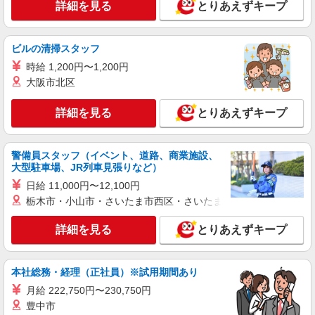
ライフ勝どきミッド店 東京都中央区勝どき4-6-
詳細を見る
とりあえずキープ
2
詳細を見る
キープ
ビルの清掃スタッフ
時給 1,200円〜1,200円
アルバイト
大阪市北区
ライフ勝どきミッド店（店舗コード667）
作業場清掃
詳細を見る
とりあえずキープ
時給1,300円 高校生は21:45までの勤務 時給
1,250円
警備員スタッフ（イベント、道路、商業施設、
ライフ勝どきミッド店 東京都中央区勝どき4-6-
大型駐車場、JR列車見張りなど）
2
日給 11,000円〜12,100円
詳細を見る
栃木市・小山市・さいたま市西区・さいたま市岩槻区・久喜市・
キープ
詳細を見る
とりあえずキープ
アルバイト
パート
文化堂月島☆株式会社チェッカーサポート NO．7715
レジスタッフ【お仕事NO．7715】
本社総務・経理（正社員）※試用期間あり
≪時給詳細≫ 時給 1,500円以上 ※高校生＝時
月給 222,750円〜230,750円
給1,400円以上 ★17時以降は時給100円UP！ ★さ
豊中市
らに日祝は時給100円UP！ →日祝の17時以降は時
東京都中央区月島2丁目10-2