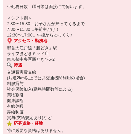
※勤務日数、曜日等は面接にて伺います。
＜シフト例＞
7:30〜15:30…お子さんが帰ってくるまで
7:30〜11:30…午前中だけ！
12:30〜17:00…午後からゆっくり♪
アクセス・勤務地
都営大江戸線「勝どき」駅
ライフ勝どきミッド店
東京都中央区勝どき4-6-2
待遇
交通費実費支給
(片道2km以上で公共交通機関利用の場合)
制服貸与
社会保険加入(勤務時間数等による)
買物割引
健康診断
有給休暇
昇給制度
賞与(支給規定あり)など
応募資格・経験
特に必要な資格はありません。