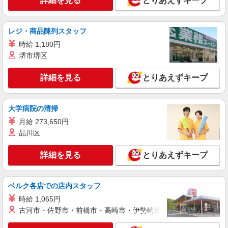
詳細を見る
とりあえずキープ
1,250円
ライフ勝どきミッド店 東京都中央区勝どき4-6-
2
レジ・商品陳列スタッフ
時給 1,180円
詳細を見る
キープ
堺市堺区
パート
詳細を見る
とりあえずキープ
ライフ勝どきミッド店（店舗コード667）
デイリー・加工食品
時給1,250円以上 日曜祝日 時給1,350円以上 17
大学病院の清掃
時以降 時給1,350円以上 20時以降 時給1,450円以
月給 273,650円
上
ライフ勝どきミッド店 東京都中央区勝どき4-6-
品川区
2
詳細を見る
とりあえずキープ
詳細を見る
キープ
アルバイト
ベルク各店での店内スタッフ
ライフ勝どきミッド店（店舗コード667）
時給 1,065円
レジ
古河市・佐野市・前橋市・高崎市・伊勢崎市・太田市・館林市・
時給1,300円以上