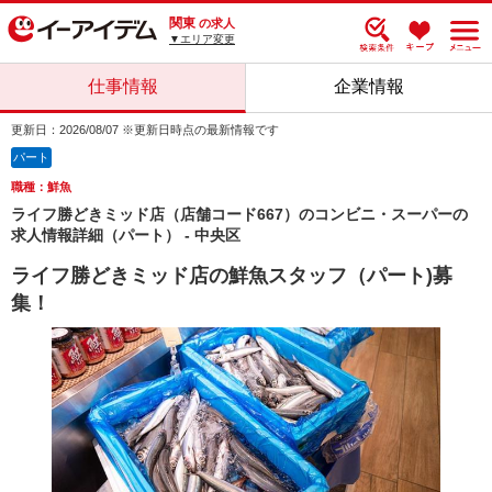
関東
の求人
▼エリア変更
仕事情報
企業情報
更新日：2026/08/07 ※更新日時点の最新情報です
パート
職種：鮮魚
ライフ勝どきミッド店（店舗コード667）のコンビニ・スーパーの
求人情報詳細（パート） - 中央区
ライフ勝どきミッド店の鮮魚スタッフ（パート)募
集！