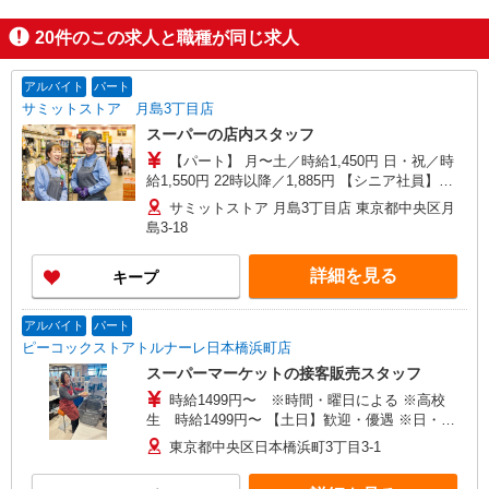
20
件のこの求人と職種が同じ求人
アルバイト
パート
サミットストア 月島3丁目店
スーパーの店内スタッフ
【パート】 月〜土／時給1,450円 日・祝／時
給1,550円 22時以降／1,885円 【シニア社員】
※65歳以上のパート 月〜土／時給1,400円 日・祝
サミットストア 月島3丁目店 東京都中央区月
／時給1,500円 22時以降／時給1,820円 【アルバイ
島3-18
ト】※学生 ■専門･大学生 時給1,450円 22時以降／
時給1,885円 ■高校生 時給1,400円 ★パート・シ
詳細を見る
キープ
ニア社員／日祝は時給＋100円（22時迄）
アルバイト
パート
ピーコックストアトルナーレ日本橋浜町店
スーパーマーケットの接客販売スタッフ
時給1499円〜 ※時間・曜日による ※高校
生 時給1499円〜 【土日】歓迎・優遇 ※日・
祝 時給＋50円 ※17:00〜21:45 時給＋50円
東京都中央区日本橋浜町3丁目3-1