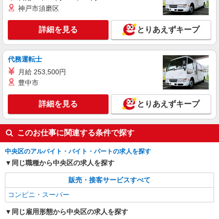
し ※65歳以上の方はシニア社員となり、給与は時
神戸市須磨区
給の9割となります。
詳細を見る
キープ
詳細を見る
とりあえずキープ
アルバイト
サミットストア ららテラス HARUMI FLAG店
代務運転士
スーパー店内レジスタッフ
月給 253,500円
時給1226円〜1500円（経験や業務内容によ
豊中市
る） ★22時以降は平日時給の3割増！（22時以降
の勤務がある場合）
■サミットストア ららテラス HARUMI FLAG
詳細を見る
とりあえずキープ
店 東京都中央区晴海5丁目2番31号（ららテラス
HARUMI FLAG内）
詳細を見る
キープ
このお仕事に関連する条件で探す
中央区のアルバイト・バイト・パートの求人を探す
同じ職種から中央区の求人を探す
販売・接客サービスすべて
コンビニ・スーパー
同じ雇用形態から中央区の求人を探す