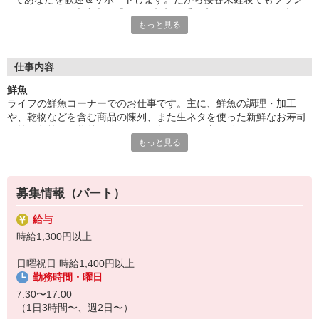
クがあっても大丈夫。「とても親切に受け入れてもらえ、不安な
もっと見る
くお仕事を始められました！」（パート1年目・主婦Kさん）
■食材選びのコツがわかる！
ライフが扱うのは新鮮な食材ばかり。毎日触れることで旬や鮮度
仕事内容
を知ることができ、食材の目利き術が養われていきます！普段の
鮮魚
お買い物にも活かせるので、仕事のやる気も自然とUP！？おい
ライフの鮮魚コーナーでのお仕事です。主に、鮮魚の調理・加工
しい食卓は、おいしい食材選びから。自分や家族のためにプラス
や、乾物などを含む商品の陳列、また生ネタを使った新鮮なお寿司
になるお仕事はいかがでしょうか？ご応募お待ちしています！
や焼き魚等の魚惣菜も作ります！魚のさばき方は働くうちに身につ
もっと見る
くので、未経験でも安心です。「魚の目利きや調理スキルが上がっ
てお家でも役立つ」というパートさんの声も！
募集情報（パート）
給与
時給1,300円以上
日曜祝日 時給1,400円以上
勤務時間・曜日
7:30〜17:00
（1日3時間〜、週2日〜）