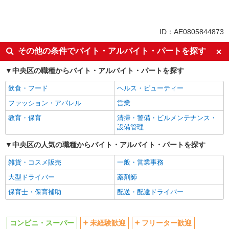
パート
同じ特徴から月島駅の求人を探す
ID：AE0805844873
未経験歓迎
フリーター歓迎
その他の条件でバイト・アルバイト・パートを探す
ミドル（40代～）活躍中
エルダー（50代～）活躍中
中央区の職種からバイト・アルバイト・パートを探す
シニア（60代～）活躍中
ボーナス・賞与あり
飲食・フード
ヘルス・ビューティー
昇給あり
週2～3日勤務OK
ファッション・アパレル
営業
短時間勤務（1日4h以内）OK
扶養内勤務OK
教育・保育
清掃・警備・ビルメンテナンス・
交通費支給
社会保険あり
設備管理
同じ職種から求人を探す
中央区の人気の職種からバイト・アルバイト・パートを探す
販売・接客サービス
雑貨・コスメ販売
一般・営業事務
コンビニ・スーパー
大型ドライバー
薬剤師
同じ特徴から求人を探す
保育士・保育補助
配送・配達ドライバー
未経験歓迎
ミドル（40代～）活躍中
ボーナス・賞与あり
週2～3日勤務OK
コンビニ・スーパー
未経験歓迎
フリーター歓迎