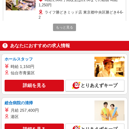
1,250円
ライフ勝どきミッド店 東京都中央区勝どき4-6-
2
もっと見る
詳細を見る
キープ
パート
あなたにおすすめの求人情報
ライフ勝どきミッド店（店舗コード667）
青果
ホールスタッフ
時給1,300円以上 日曜祝日 時給1,400円以上 17
時給 1,150円
時以降 時給1,400円以上
仙台市青葉区
ライフ勝どきミッド店 東京都中央区勝どき4-6-
2
詳細を見る
とりあえずキープ
詳細を見る
キープ
総合病院の清掃
アルバイト
月給 257,400円
ライフ勝どきミッド店（店舗コード667）
港区
青果
時給1,300円 高校生は21:30までの勤務 時給