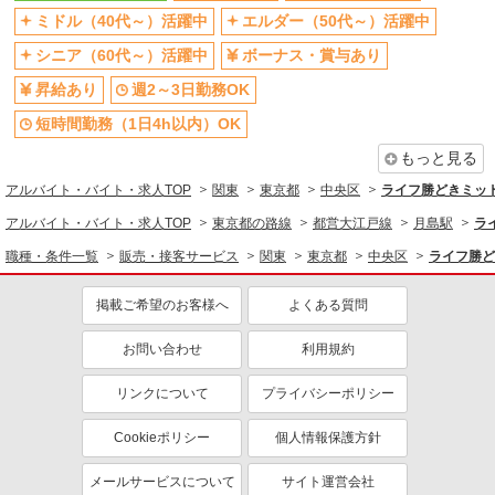
短時間勤務（1日4h以内）OK
扶養内勤務OK
ミドル（40代～）活躍中
エルダー（50代～）活躍中
交通費支給
社会保険あり
シニア（60代～）活躍中
ボーナス・賞与あり
昇給あり
週2～3日勤務OK
短時間勤務（1日4h以内）OK
もっと見る
アルバイト・バイト・求人TOP
関東
東京都
中央区
ライフ勝どきミッド
アルバイト・バイト・求人TOP
東京都の路線
都営大江戸線
月島駅
ラ
職種・条件一覧
販売・接客サービス
関東
東京都
中央区
ライフ勝ど
掲載ご希望のお客様へ
よくある質問
お問い合わせ
利用規約
リンクについて
プライバシーポリシー
Cookieポリシー
個人情報保護方針
メールサービスについて
サイト運営会社