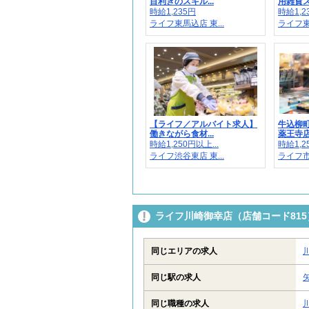
目利きのスキル...
用雑貨ス
時給1,235円
時給1,
ライフ東馬込店 東...
ライフ東向
【ライフ／アルバイト求人】
牛込柳
働きながら食材...
薬王寺店
時給1,250円以上...
時給1,2
ライフ渋谷東店 東...
ライフ市
ライフ川崎御幸店（店舗コード81
同じエリアの求人
同じ駅の求人
同じ職種の求人