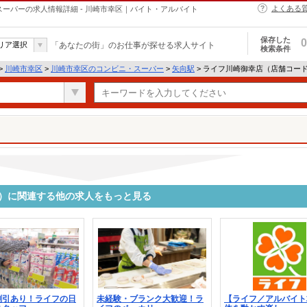
よくある
スーパーの求人情報詳細 - 川崎市幸区｜バイト・アルバイト
保存した
0
リア選択
「あなたの街」のお仕事が探せる求人サイト
検索条件
>
川崎市幸区
>
川崎市幸区のコンビニ・スーパー
>
矢向駅
> ライフ川崎御幸店（店舗コード
5）に関連する他の求人をもっと見る
割引あり！ライフの日
未経験・ブランク大歓迎！ラ
【ライフ／アルバイト