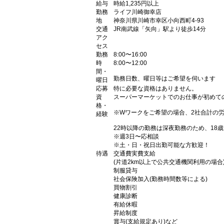
給与
時給1,235円以上
勤務
ライフ川崎御幸店
地
神奈川県川崎市幸区小向西町4-93
交通
JR南武線「矢向」駅より徒歩14分
アク
セス
勤務
8:00〜16:00
時
8:00〜12:00
間・
勤務日数、曜日等はご希望を伺います
曜日
応募
特に必要な資格はありません。
資
スーパーマーケットでのお仕事が初めて
格・
※Wワークをご希望の場合、2社合計の
経験
22時以降の勤務は深夜勤務のため、18
※週3日〜応相談
※土・日・祝日出勤可能な方歓迎！
待遇
交通費実費支給
(片道2km以上で公共交通機関利用の場合
制服貸与
社会保険加入(勤務時間数等による)
買物割引
健康診断
有給休暇
昇給制度
賞与(支給規定あり)など