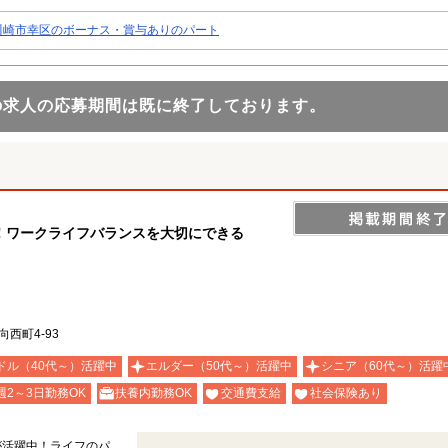
川崎市幸区のボーナス・賞与ありのパート
の求人の応募期間は既に終了しております。
！ワークライフバランスを大切にできる
西町4-93
ドル（40代～）活躍中
エルダー（50代～）活躍中
シニア（60代～）活躍
週2～3日勤務OK
扶養内勤務OK
交通費支給
社会保険あり
が活躍中！ライフのパ