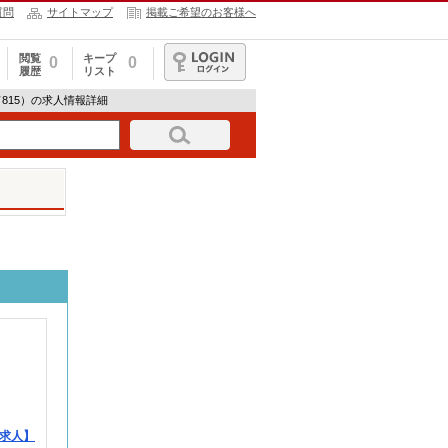
質問
サイトマップ
掲載ご希望のお客様へ
閲覧
キープ
0
0
履歴
リスト
ログイン
815）の求人情報詳細
求人】