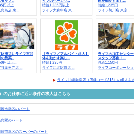
タッフ...
イフのベーカリ...
体を動かす楽し...
235円以上
時給1,235円以上
時給1,235円
島店 東...
ライフ大森中店 東...
ライフ菊川店 東京...
町駅周辺にライフ市谷
【ライフ／アルバイト求人】
ライフの加工センター
の惣菜...
体を動かす楽し...
スタッフ募集！...
50円以上...
時給1,235円
時給1,150円
谷薬王寺店 ...
ライフ江北駅前店 ...
ライフコーポレーショ..
ライフ川崎御幸店（店舗コード815）の求人を
5）のお仕事に近い条件の求人はこちら
川崎市幸区のパート
矢向駅のパート
川崎市幸区のスーパーのパート