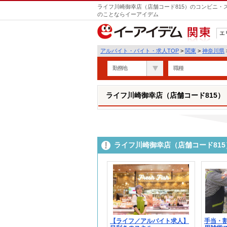
ライフ川崎御幸店（店舗コード815）のコンビニ・
のことならイーアイデム
エ
関東
アルバイト・バイト・求人TOP
>
関東
>
神奈川県
勤務地
職種
ライフ川崎御幸店（店舗コード815）
ライフ川崎御幸店（店舗コード81
【ライフ／アルバイト求人】
手当・