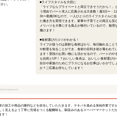
■ライフスタイルを大切に
ださい。
「ライフならプライベートと両立できそうだから！」
う理由でパート求人に応募される方多数！週3日〜・1
3h〜勤務OKなので、一人ひとりのライフスタイルに合
た働き方を実現できます。家事や子育てとの両立も安
メリハリを大事にする風土が根付いているので、無理
働けます！
■食材選びのコツがわかる！
ライフが扱うのは新鮮な食材ばかり。毎日触れること
や鮮度を知ることができ、食材の目利き術が養われて
ます！普段のお買い物にも活かせるので、パートのや
も自然とUP！？おいしい食卓は、おいしい食材選びか
自分や家族のためにプラスになるお仕事はいかがでし
か？ご応募お待ちしています！
実の加工や商品の陳列などを担当していただきます。テキパキ進める単純作業です
しく見えるよう丁寧に売場をつくる醍醐味も。馴染みのあるスーパーマーケットだ
ます！