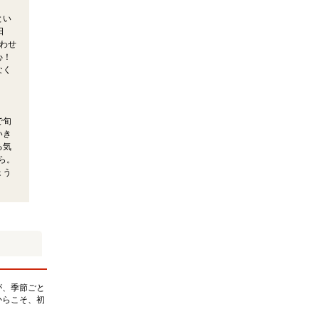
とい
日
わせ
心！
なく
で旬
いき
る気
ら。
ょう
が、季節ごと
からこそ、初