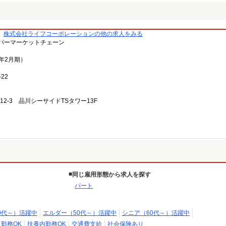
株式会社ライフコーポレーションの他の求人をみる
パーマーケットチェーン
3年2月期）
22
-12-3 品川シーサイドTSタワー13F
同じ雇用形態から求人を探す
パート
0代～）活躍中
エルダー（50代～）活躍中
シニア（60代～）活躍中
日勤務OK
扶養内勤務OK
交通費支給
社会保険あり