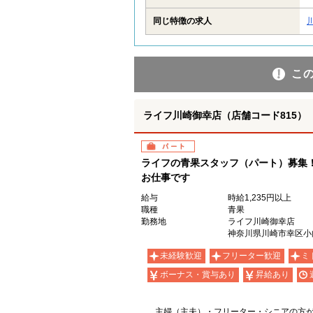
同じ特徴の求人
こ
ライフ川崎御幸店（店舗コード815）
パート
ライフの青果スタッフ（パート）募集
お仕事です
給与
時給1,235円以上
職種
青果
勤務地
ライフ川崎御幸店
神奈川県川崎市幸区小向
未経験歓迎
フリーター歓迎
ミ
ボーナス・賞与あり
昇給あり
主婦（主夫）・フリーター・シニアの方