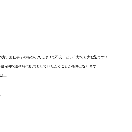
の方、お仕事そのものが久しぶりで不安…という方でも大歓迎です！
労働時間を週40時間以内としていただくことが条件となります
歳以上
)