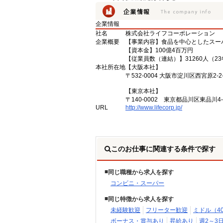
企業情報
社名
株式会社ライフコーポレーション
企業概要
【事業内容】食品を中心としたスー
【資本金】100億4百万円
【従業員数（連結）】31260人（2
本社所在地
【大阪本社】
〒532-0004 大阪市淀川区西宮原2-2-
【東京本社】
〒140-0002 東京都品川区東品川4
URL
http://www.lifecorp.jp/
このお仕事に関連する条件で探す
同じ職種から求人を探す
コンビニ・スーパー
同じ特徴から求人を探す
未経験歓迎
フリーター歓迎
ミドル（4
ボーナス・賞与あり
昇給あり
週2～3