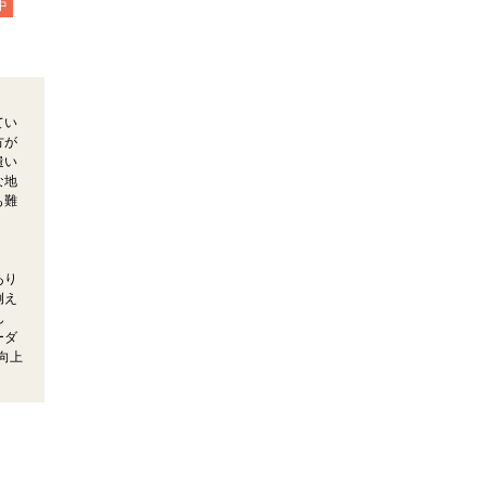
中
てい
方が
遣い
な地
も難
あり
例え
ん
ーダ
向上