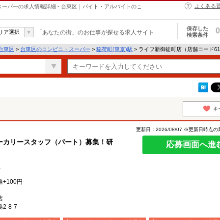
よくある
スーパーの求人情報詳細 - 台東区｜バイト・アルバイトのこ
保存した
0
リア選択
「あなたの街」のお仕事が探せる求人サイト
検索条件
台東区
>
台東区のコンビニ・スーパー
>
稲荷町(東京)駅
> ライフ新御徒町店（店舗コード6
キ
更新日：2026/08/07 ※更新日時点
ーカリースタッフ（パート）募集！研
応募画面へ進
上
+100円
店
-8-7