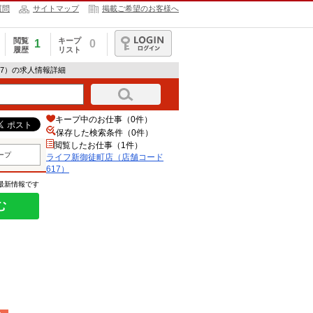
質問
サイトマップ
掲載ご希望のお客様へ
閲覧
キープ
1
0
履歴
リスト
ログイン
17）の求人情報詳細
キープ中のお仕事（0件）
保存した検索条件（
0
件）
閲覧したお仕事（1件）
ープ
ライフ新御徒町店（店舗コード
617）
の最新情報です
む