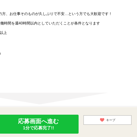
の方、お仕事そのものが久しぶりで不安…という方でも大歓迎です！
労働時間を週40時間以内としていただくことが条件となります
歳以上
)
応募画面へ進む
キープ
1分で応募完了!!