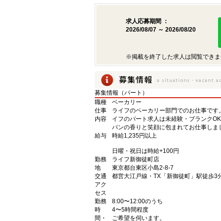
求人応募期間 ：
2026/08/07 ～ 2026/08/20
※掲載を終了した求人は閲覧できま
募集情報（パート）
職種
ベーカリー
仕事
ライフのベーカリー部門でのお仕事です
内容
イフのパート求人は未経験・ブランクO
パンの香りと笑顔に包まれてお仕事しま
給与
時給1,235円以上
日曜・祝日は時給+100円
勤務
ライフ新御徒町店
地
東京都台東区小島2-8-7
交通
都営大江戸線・TX「新御徒町」駅徒歩3
アク
セス
勤務
8:00〜12:00のうち
時
4〜5時間程度
間・
ご希望を伺います。