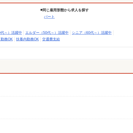
同じ雇用形態から求人を探す
パート
0代～）活躍中
エルダー（50代～）活躍中
シニア（60代～）活躍中
日勤務OK
扶養内勤務OK
交通費支給