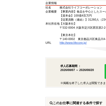
企業情報
社名
株式会社ライフコーポレーション
企業概要
【事業内容】食品を中心としたスー
【資本金】100億4百万円
【従業員数（連結）】31260人（2
本社所在地
【大阪本社】
〒532-0004 大阪市淀川区西宮原2-2-
【東京本社】
〒140-0002 東京都品川区東品川4
URL
http://www.lifecorp.jp/
求人応募期間 ：
2026/08/07 ～ 2026/08/20
※掲載を終了した求人は閲覧できま
このお仕事に関連する条件で探す