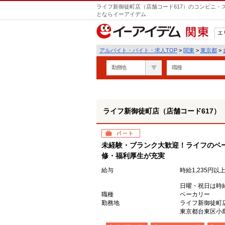
ライフ新御徒町店（店舗コード617）のコンビニ・
とならイーアイデム
エ
関東
アルバイト・バイト・求人TOP
>
関東
>
東京都
>
勤務地
職種
ライフ新御徒町店（店舗コード617）
パート
未経験・ブランク大歓迎！ライフのベ
修・福利厚生が充実
給与
時給1,235円以
日曜・祝日は時給
職種
ベーカリー
勤務地
ライフ新御徒町
東京都台東区小島2