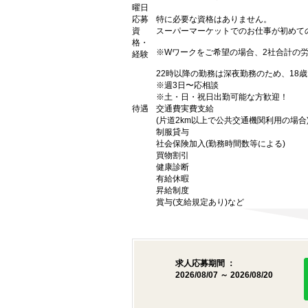
曜日
応募
特に必要な資格はありません。
資
スーパーマーケットでのお仕事が初めて
格・
※Wワークをご希望の場合、2社合計の
経験
22時以降の勤務は深夜勤務のため、18
※週3日〜応相談
※土・日・祝日出勤可能な方歓迎！
待遇
交通費実費支給
(片道2km以上で公共交通機関利用の場合
制服貸与
社会保険加入(勤務時間数等による)
買物割引
健康診断
有給休暇
昇給制度
賞与(支給規定あり)など
求人応募期間 ：
2026/08/07 ～ 2026/08/20