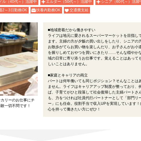
ドル（40代～）活躍中
エルダー（50代～）活躍中
シニア（60代～）活躍
週2～3日勤務OK
扶養内勤務OK
交通費支給
■地域密着だから働きやすい
ライフは地元に愛されるスーパーマーケットを目指し
ます。主婦の方が夕飯の買い出しをしたり、シニアの
お散歩がてらお買い物を楽しんだり、お子さんがお小
を握りしめておやつを買いにきたり……そんな穏やか
域の日常に寄り添うお仕事です。覚えることはあって
しいことはありません。
■家庭とキャリアの両立
パートは何年働いても同じポジション？そんなことは
ません。ライフはキャリアアップ制度が整っており、
ば、子育てがひと段落して社会復帰した主婦パートさ
も、力をつければ社員代行パートナーとして「部門リ
ーカリーのお仕事にチ
ー」にも任命。役割手当で収入UPを実現しています！
経験一切不問です！
心を持って働きたい方にぜひ！