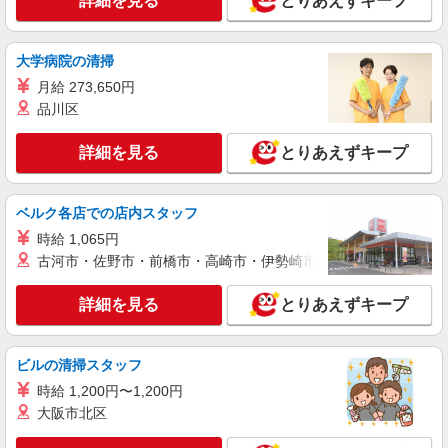
詳細を見る
とりあえずキープ
ライフ中野新井店 東京都中野区新井3-8-12
大学病院の清掃
詳細を見る
キープ
月給 273,650円
品川区
アルバイト
ライフ東中野店（店舗コード842）
詳細を見る
レジ
とりあえずキープ
時給1,360円以上 ※24:15まで勤務が条件とな
ります。
ベルク各店での店内スタッフ
ライフ東中野店 東京都中野区東中野3-9-7
時給 1,065円
古河市・佐野市・前橋市・高崎市・伊勢崎市・太田市・館林市・
詳細を見る
キープ
詳細を見る
とりあえずキープ
アルバイト
ライフ中野坂上店（店舗コード896）
作業場清掃
ビルの清掃スタッフ
時給1,235円
時給 1,200円〜1,200円
ライフ中野坂上店 東京都中野区中央1-36-3
大阪市北区