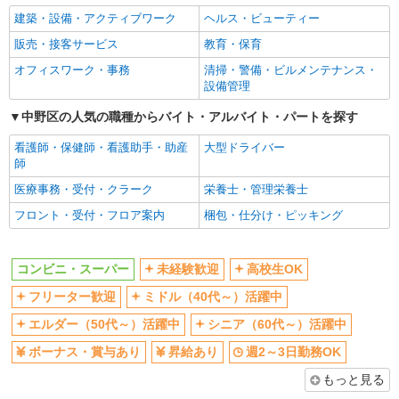
建築・設備・アクティブワーク
ヘルス・ビューティー
ボーナス・賞与あり
昇給あり
販売・接客サービス
教育・保育
週2～3日勤務OK
短時間勤務（1日4h以内）OK
オフィスワーク・事務
清掃・警備・ビルメンテナンス・
扶養内勤務OK
交通費支給
設備管理
同じ職種から求人を探す
中野区の人気の職種からバイト・アルバイト・パートを探す
販売・接客サービス
看護師・保健師・看護助手・助産
大型ドライバー
コンビニ・スーパー
師
医療事務・受付・クラーク
栄養士・管理栄養士
同じ特徴から求人を探す
フロント・受付・フロア案内
梱包・仕分け・ピッキング
未経験歓迎
高校生OK
ミドル（40代～）活躍中
ボーナス・賞与あり
コンビニ・スーパー
未経験歓迎
高校生OK
週2～3日勤務OK
短時間勤務（1日4h以内）OK
フリーター歓迎
ミドル（40代～）活躍中
扶養内勤務OK
交通費支給
エルダー（50代～）活躍中
シニア（60代～）活躍中
ボーナス・賞与あり
昇給あり
週2～3日勤務OK
もっと見る