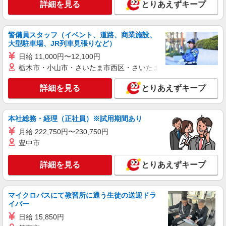
詳細を見る
キープ
詳細を見る
とりあえずキープ
パート
ライフ南台店（店舗コード640）
警備員スタッフ（イベント、道路、商業施設、
大型駐車場、JR列車見張りなど）
鮮魚
日給 11,000円〜12,100円
時給1,270円以上
栃木市・小山市・さいたま市西区・さいたま市岩槻区・久喜市・
ライフ南台店 東京都中野区南台2-51-7
詳細を見る
とりあえずキープ
詳細を見る
キープ
アルバイト
本社総務・経理（正社員）※試用期間あり
ライフ東中野店（店舗コード842）
月給 222,750円〜230,750円
（早朝）荷受け・商品陳列
豊中市
時給1,360円
ライフ東中野店 東京都中野区東中野3-9-7
詳細を見る
とりあえずキープ
詳細を見る
キープ
マイクロバスにて教習所に通う生徒の送迎ドラ
イバー
アルバイト
日給 15,850円
ライフ東中野店（店舗コード842）