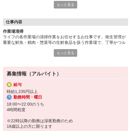
もっと見る
す。同年代の仲間からいい刺激を受け、成長しながら働きたい方
大歓迎です！
■笑顔で働ける職場
仕事内容
たくさんの地元のお客さまがお買い物に訪れるライフは、とても
作業場清掃
アットホームな雰囲気のお店です。長期で活躍するスタッフに
ライフの各作業場の清掃作業をお任せするお仕事です。衛生管理が
は、お客さまから笑顔でお声がけをいただくことも。最初は、覚
重要な鮮魚・精肉・惣菜等の生鮮食品を扱う作業場で、丁寧かつル
えていただく作業が多く感じるかもしれませんが、難しいお仕事
ールに沿って清掃や消毒作業を行っていただきます。作業のコツな
はありませんので、どなたでも楽しく働くことができます。
もっと見る
ど、先輩が一から慣れるまで指導を行いますので、未経験の方やア
ルバイトデビューの方のご応募も大歓迎です！
募集情報（アルバイト）
給与
時給1,235円以上
勤務時間・曜日
18:00〜22:00のうち
4時間程度
※22時以降の勤務は深夜勤務のため
18歳以上の方に限ります