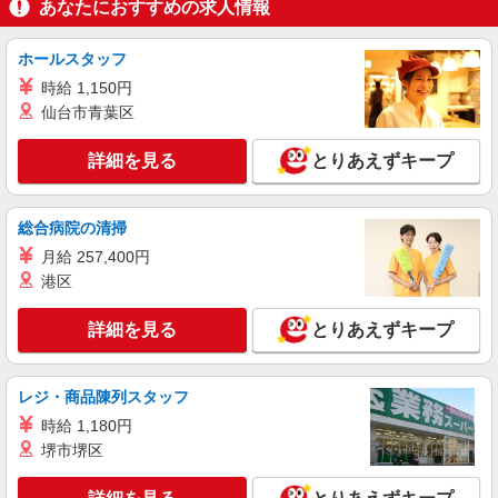
パート
あなたにおすすめの求人情報
ライフ中野坂上店（店舗コード896）
鮮魚
ホールスタッフ
時給1,235円以上
時給 1,150円
ライフ中野坂上店 東京都中野区中央1-36-3
仙台市青葉区
詳細を見る
キープ
詳細を見る
とりあえずキープ
パート
総合病院の清掃
ライフ南台店（店舗コード640）
青果
月給 257,400円
港区
時給1,235円以上
ライフ南台店 東京都中野区南台2-51-7
詳細を見る
とりあえずキープ
詳細を見る
キープ
レジ・商品陳列スタッフ
パート
時給 1,180円
ライフ中野新井店（店舗コード812）
堺市堺区
鮮魚
時給1,235円以上