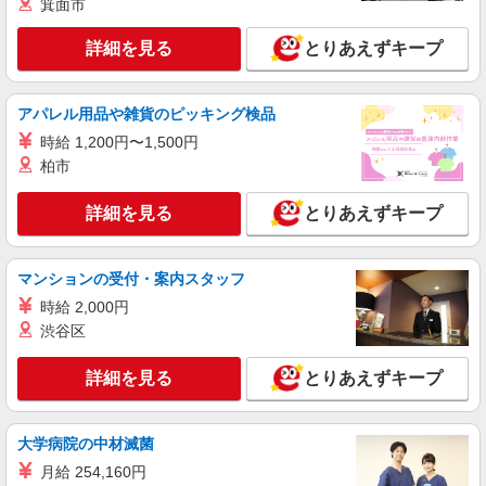
箕面市
品出し（商品陳列）
時給1,265円
詳細を見る
とりあえずキープ
ライフ東中野店 東京都中野区東中野3-9-7
アパレル用品や雑貨のピッキング検品
詳細を見る
キープ
時給 1,200円〜1,500円
柏市
アルバイト
ライフ中野駅前店（店舗コード833）
詳細を見る
とりあえずキープ
衣料品
時給1,235円以上
ライフ中野駅前店 東京都中野区中野5-33-13
マンションの受付・案内スタッフ
時給 2,000円
詳細を見る
キープ
渋谷区
パート
詳細を見る
とりあえずキープ
ライフ東中野店（店舗コード842）
青果
時給1,265円以上
大学病院の中材滅菌
ライフ東中野店 東京都中野区東中野3-9-7
月給 254,160円