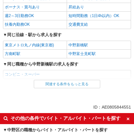
ボーナス・賞与あり
昇給あり
週2～3日勤務OK
短時間勤務（1日4h以内）OK
扶養内勤務OK
交通費支給
同じ沿線・駅から求人を探す
東京メトロ丸ノ内線(東京都)
中野新橋駅
方南町駅
中野富士見町駅
同じ職種から中野新橋駅の求人を探す
コンビニ・スーパー
関連する条件をもっと見る
同じ雇用形態から中野新橋駅の求人を探す
アルバイト
同じ特徴から中野新橋駅の求人を探す
ID：AE0805844551
未経験歓迎
高校生OK
その他の条件でバイト・アルバイト・パートを探す
フリーター歓迎
ミドル（40代～）活躍中
中野区の職種からバイト・アルバイト・パートを探す
エルダー（50代～）活躍中
シニア（60代～）活躍中