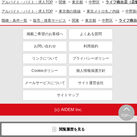
アルバイト・バイト・求人TOP
関東
東京都
中野区
ライフ南台店（店舗
アルバイト・バイト・求人TOP
東京都の路線
東京メトロ丸ノ内線
中野新
職種・条件一覧
販売・接客サービス
関東
東京都
中野区
ライフ南台
掲載ご希望のお客様へ
よくある質問
お問い合わせ
利用規約
リンクについて
プライバシーポリシー
Cookieポリシー
個人情報保護方針
メールサービスについて
サイト運営会社
サイトマップ
(c) AIDEM Inc.
TOPへ
閲覧履歴を見る