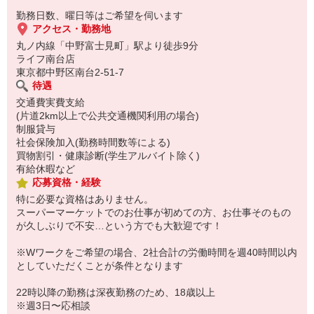
勤務日数、曜日等はご希望を伺います
アクセス・勤務地
丸ノ内線「中野富士見町」駅より徒歩9分
ライフ南台店
東京都中野区南台2-51-7
待遇
交通費実費支給
(片道2km以上で公共交通機関利用の場合)
制服貸与
社会保険加入(勤務時間数等による)
買物割引・健康診断(学生アルバイト除く)
有給休暇など
応募資格・経験
特に必要な資格はありません。
スーパーマーケットでのお仕事が初めての方、お仕事そのもの
が久しぶりで不安…という方でも大歓迎です！
※Wワークをご希望の場合、2社合計の労働時間を週40時間以内
としていただくことが条件となります
22時以降の勤務は深夜勤務のため、18歳以上
※週3日〜応相談