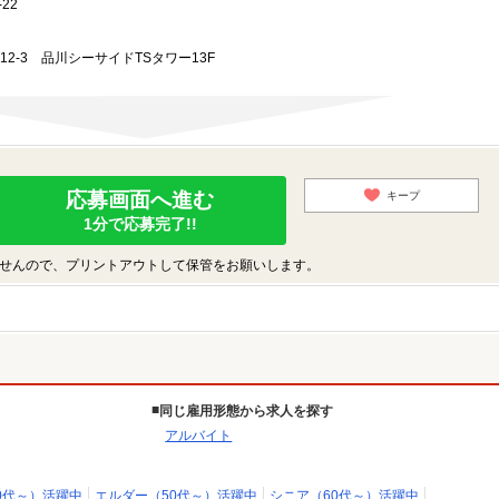
22
-12-3 品川シーサイドTSタワー13F
応募画面へ進む
キープ
1分で応募完了!!
せんので、プリントアウトして保管をお願いします。
同じ雇用形態から求人を探す
アルバイト
0代～）活躍中
エルダー（50代～）活躍中
シニア（60代～）活躍中