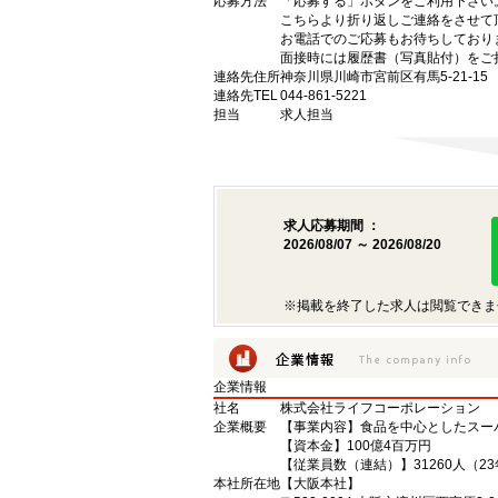
応募方法
「応募する」ボタンをご利用下さい
こちらより折り返しご連絡をさせて
お電話でのご応募もお待ちしており
面接時には履歴書（写真貼付）をご
連絡先住所
神奈川県川崎市宮前区有馬5-21-15
連絡先TEL
044-861-5221
担当
求人担当
求人応募期間 ：
2026/08/07 ～ 2026/08/20
※掲載を終了した求人は閲覧できま
企業情報
社名
株式会社ライフコーポレーション
企業概要
【事業内容】食品を中心としたスー
【資本金】100億4百万円
【従業員数（連結）】31260人（2
本社所在地
【大阪本社】