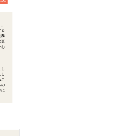
支給
す。
する
勤務
変更
ひお
とし
たし
るこ
ムの
楽に