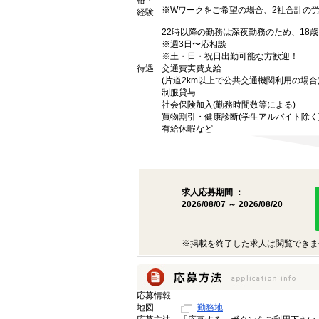
格・
※Wワークをご希望の場合、2社合計の
経験
22時以降の勤務は深夜勤務のため、18
※週3日〜応相談
※土・日・祝日出勤可能な方歓迎！
待遇
交通費実費支給
(片道2km以上で公共交通機関利用の場合
制服貸与
社会保険加入(勤務時間数等による)
買物割引・健康診断(学生アルバイト除く
有給休暇など
求人応募期間 ：
2026/08/07 ～ 2026/08/20
※掲載を終了した求人は閲覧できま
応募情報
地図
勤務地