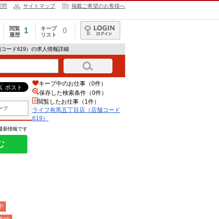
質問
サイトマップ
掲載ご希望のお客様へ
閲覧
キープ
1
0
履歴
リスト
ログイン
コード619）の求人情報詳細
キープ中のお仕事（0件）
保存した検索条件（
0
件）
閲覧したお仕事（1件）
ープ
ライフ有馬五丁目店（店舗コード
619）
の最新情報です
む
中