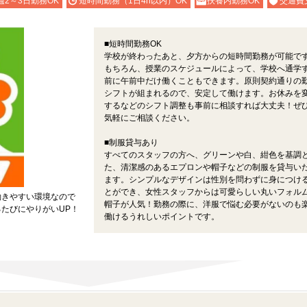
週2～3日勤務OK
短時間勤務（1日4h以内）OK
扶養内勤務OK
交通費
■短時間勤務OK
学校が終わったあと、夕方からの短時間勤務が可能で
もちろん、授業のスケジュールによって、学校へ通学
前に午前中だけ働くこともできます。原則契約通りの
シフトが組まれるので、安定して働けます。お休みを
するなどのシフト調整も事前に相談すれば大丈夫！ぜ
気軽にご相談ください。
■制服貸与あり
すべてのスタッフの方へ、グリーンや白、紺色を基調
た、清潔感のあるエプロンや帽子などの制服を貸与い
ます。シンプルなデザインは性別を問わずに身につけ
とができ、女性スタッフからは可愛らしい丸いフォル
働きやすい環境なので
帽子が人気！勤務の際に、洋服で悩む必要がないのも
たびにやりがいUP！
働けるうれしいポイントです。