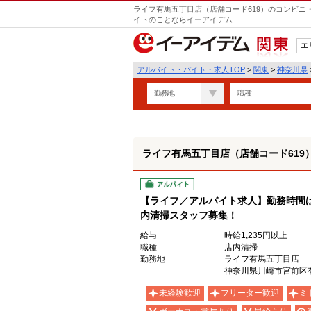
ライフ有馬五丁目店（店舗コード619）のコンビニ
イトのことならイーアイデム
エ
関東
アルバイト・バイト・求人TOP
>
関東
>
神奈川県
勤務地
職種
ライフ有馬五丁目店（店舗コード619
アルバイト
【ライフ／アルバイト求人】勤務時間
内清掃スタッフ募集！
給与
時給1,235円以上
職種
店内清掃
勤務地
ライフ有馬五丁目店
神奈川県川崎市宮前区有馬
未経験歓迎
フリーター歓迎
ミ