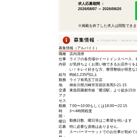
求人応募期間 ：
2026/08/07 ～ 2026/08/20
※掲載を終了した求人は閲覧できま
募集情報（アルバイト）
職種
店内清掃
仕事
ライフの各売場やイートインスペース、
内容
が気持ちよくお買い物できるお店作りを
い！キレイ好きな方、整理整頓が得意な
給与
時給1,235円以上
勤務
ライフ有馬五丁目店
地
神奈川県川崎市宮前区有馬5-21-15
交通
東急田園都市線「鷺沼駅」より徒歩15分
アク
セス
勤務
7:00〜10:00もしくは18:00〜22:15
時
3〜4時間程度
間・
勤務日数、曜日等はご希望を伺います
曜日
応募
特に必要な資格はありません。
資
スーパーマーケットでのお仕事が初めて