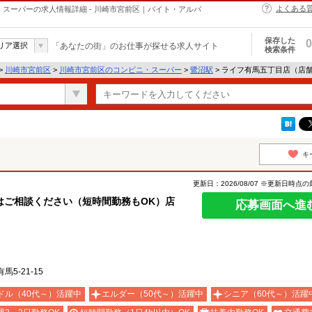
よくある
・スーパーの求人情報詳細 - 川崎市宮前区｜バイト・アルバ
保存した
0
リア選択
「あなたの街」のお仕事が探せる求人サイト
検索条件
>
川崎市宮前区
>
川崎市宮前区のコンビニ・スーパー
>
鷺沼駅
> ライフ有馬五丁目店（店舗
）
キ
更新日：2026/08/07 ※更新日時点
はご相談ください（短時間勤務もOK）店
応募画面へ進
5-21-15
ドル（40代～）活躍中
エルダー（50代～）活躍中
シニア（60代～）活躍