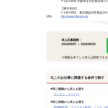
〒532-0004 大阪市淀川区西宮原2-2-
【東京本社】
〒140-0002 東京都品川区東品川4
URL
http://www.lifecorp.jp/
求人応募期間 ：
2026/08/07 ～ 2026/08/20
※掲載を終了した求人は閲覧できま
このお仕事に関連する条件で探す
同じ職種から求人を探す
コンビニ・スーパー
同じ特徴から求人を探す
未経験歓迎
フリーター歓迎
ミドル（4