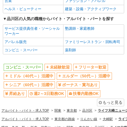
営業
ファッション・アパレル
社会保険あり
ヘルス・ビューティー
建築・設備・アクティブワーク
同じ職種から求人を探す
品川区の人気の職種からバイト・アルバイト・パートを探す
販売・接客サービス
サービス提供責任者・ソーシャル
塾講師・家庭教師
コンビニ・スーパー
ワーカー
アパレル販売
ファミリーレストラン・回転寿司
同じ特徴から求人を探す
コンビニ・スーパー
薬剤師
未経験歓迎
ミドル（40代～）活躍中
ボーナス・賞与あり
週2～3日勤務OK
コンビニ・スーパー
未経験歓迎
フリーター歓迎
扶養内勤務OK
交通費支給
ミドル（40代～）活躍中
エルダー（50代～）活躍中
社会保険あり
シニア（60代～）活躍中
ボーナス・賞与あり
昇給あり
週2～3日勤務OK
扶養内勤務OK
もっと見る
アルバイト・バイト・求人TOP
関東
東京都
品川区
ライフ大崎ニュー
アルバイト・バイト・求人TOP
東京都の路線
りんかい線
大崎駅
ライ