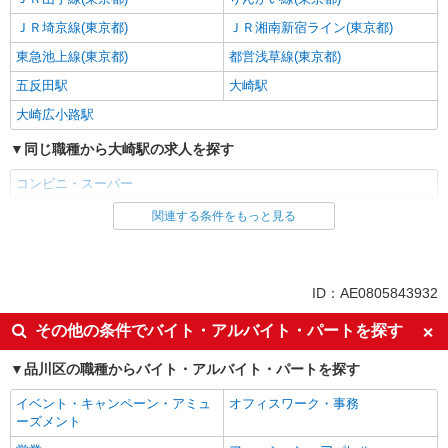
ＪＲ埼京線(東京都)
ＪＲ湘南新宿ライン(東京都)
東急池上線(東京都)
都営浅草線(東京都)
五反田駅
大崎駅
大崎広小路駅
同じ職種から大崎駅の求人を探す
コンビニ・スーパー
関連する条件をもっと見る
同じ雇用形態から大崎駅の求人を探す
パート
同じ特徴から大崎駅の求人を探す
ID：AE0805843932
未経験歓迎
フリーター歓迎
その他の条件でバイト・アルバイト・パートを探す
ミドル（40代～）活躍中
エルダー（50代～）活躍中
品川区の職種からバイト・アルバイト・パートを探す
シニア（60代～）活躍中
ボーナス・賞与あり
イベント・キャンペーン・アミュ
オフィスワーク・事務
昇給あり
週2～3日勤務OK
ーズメント
扶養内勤務OK
交通費支給