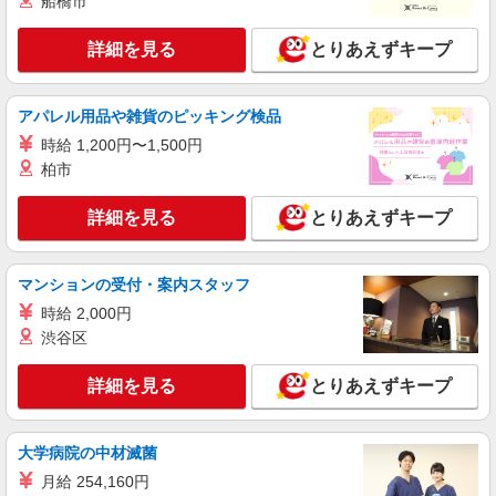
船橋市
ネットスーパー
時給1,235円以上
詳細を見る
とりあえずキープ
ライフ大崎百反通店 東京都品川区大崎4-13-2
詳細を見る
キープ
アパレル用品や雑貨のピッキング検品
時給 1,200円〜1,500円
NEW
アルバイト
柏市
ライフ大崎百反通店（店舗コード864）
夜間店舗運営補助
詳細を見る
とりあえずキープ
時給1,300円 22:00以降（深夜割増手当含む）
時給1,625円以上
マンションの受付・案内スタッフ
ライフ大崎百反通店 東京都品川区大崎4-13-2
時給 2,000円
詳細を見る
キープ
渋谷区
NEW
詳細を見る
とりあえずキープ
アルバイト
ライフ大崎ニューシティ店（店舗コード878）
（早朝）荷受け・商品陳列
大学病院の中材滅菌
時給1,500円
月給 254,160円
ライフ大崎ニューシティ店 東京都品川区大崎