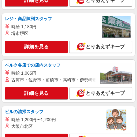
詳細を見る
とりあえずキープ
詳細を見る
キープ
レジ・商品陳列スタッフ
NEW
パート
時給 1,180円
ライフ東五反田店（店舗コード612）
堺市堺区
精肉
時給1,235円以上
詳細を見る
とりあえずキープ
ライフ東五反田店 東京都品川区東五反田2-19-
6
ベルク各店での店内スタッフ
詳細を見る
キープ
時給 1,065円
古河市・佐野市・前橋市・高崎市・伊勢崎市・太田市・館林市・
NEW
アルバイト
ライフ東五反田店（店舗コード612）
詳細を見る
とりあえずキープ
レジ
時給1,350円以上
ライフ東五反田店 東京都品川区東五反田2-19-
ビルの清掃スタッフ
6
時給 1,200円〜1,200円
大阪市北区
詳細を見る
キープ