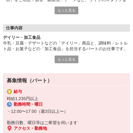
員であなたを歓迎＆サポートします。だから接客未経験でもブラ
もっと見る
ンクがあっても大丈夫。「とても親切に受け入れてもらえ、不安
なくお仕事を始められました！」（パート1年目・主婦Kさん）
■パートタイマー等級制度
仕事内容
ライフにはパートタイマー等級制度があり、がんばりに応じてう
デイリー・加工食品
れしい特典を受けられます！昇給アップやキャリアアップを目指
牛乳・豆腐・デザートなどの「デイリー」商品と、調味料・レトル
せるほか、社員への道もあり。多くのパートスタッフさんに支え
ト品・お菓子などの「加工食品」を担当するパートのお仕事です。
られているライフだからこそ、皆さんが働きがいと働きやすさを
新商品をいち早く知れる楽しみも！好奇心旺盛な方大歓迎です。商
実感できる環境づくりに、これからも取り組んでいきます。
もっと見る
品の発注・在庫管理・陳列のほか、アイデアを活かした売場づくり
でライフの売上UPに携われるやりがいもあります。
募集情報（パート）
給与
時給1,235円以上
勤務時間・曜日
・12:00〜17:00（週3日以上〜）
勤務日数、曜日等はご希望を伺います
アクセス・勤務地