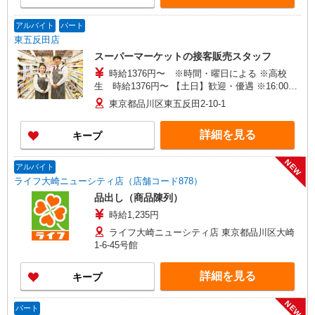
アルバイト
パート
東五反田店
スーパーマーケットの接客販売スタッフ
時給1376円〜 ※時間・曜日による ※高校
生 時給1376円〜 【土日】歓迎・優遇 ※16:00〜
21:00 時給＋100円 ※21:00〜翌2:00 時給＋200
東京都品川区東五反田2-10-1
円
詳細を見る
キープ
NEW
アルバイト
ライフ大崎ニューシティ店（店舗コード878）
品出し（商品陳列）
時給1,235円
ライフ大崎ニューシティ店 東京都品川区大崎
1-6-45号館
詳細を見る
キープ
NEW
パート