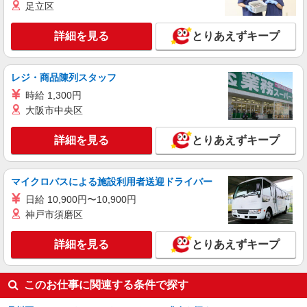
足立区
1-6-45号館
詳細を見る
とりあえずキープ
詳細を見る
キープ
NEW
アルバイト
レジ・商品陳列スタッフ
ライフ大崎ニューシティ店（店舗コード878）
時給 1,300円
レジ
大阪市中央区
時給1,235円
ライフ大崎ニューシティ店 東京都品川区大崎
詳細を見る
とりあえずキープ
1-6-45号館
詳細を見る
キープ
マイクロバスによる施設利用者送迎ドライバー
日給 10,900円〜10,900円
神戸市須磨区
詳細を見る
とりあえずキープ
このお仕事に関連する条件で探す