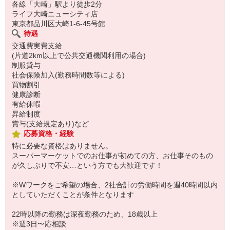
各線「大崎」駅より徒歩2分
ライフ大崎ニューシティ店
東京都品川区大崎1-6-45号館
待遇
交通費実費支給
(片道2km以上で公共交通機関利用の場合)
制服貸与
社会保険加入(勤務時間数等による)
買物割引
健康診断
有給休暇
昇給制度
賞与(支給規定あり)など
応募資格・経験
特に必要な資格はありません。
スーパーマーケットでのお仕事が初めての方、お仕事そのもの
が久しぶりで不安…という方でも大歓迎です！
※Wワークをご希望の場合、2社合計の労働時間を週40時間以内
としていただくことが条件となります
22時以降の勤務は深夜勤務のため、18歳以上
※週3日〜応相談