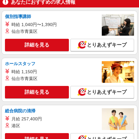
あなたにおすすめの求人情報
時給1,235円以上
ライフ東五反田店 東京都品川区東五反田2-19-
個別指導講師
6
時給 1,040円〜1,390円
仙台市青葉区
詳細を見る
キープ
NEW
詳細を見る
とりあえずキープ
アルバイト
ライフ武蔵小山店（店舗コード836）
品出し（商品陳列）
ホールスタッフ
時給1,300円以上
時給 1,150円
ライフ武蔵小山店 東京都品川区小山2－7－14
仙台市青葉区
詳細を見る
キープ
詳細を見る
とりあえずキープ
NEW
アルバイト
ライフ大崎百反通店（店舗コード864）
総合病院の清掃
作業場清掃
月給 257,400円
時給1,250円 高校生（21:45まで） 時給1,250円
港区
ライフ大崎百反通店 東京都品川区大崎4-13-2