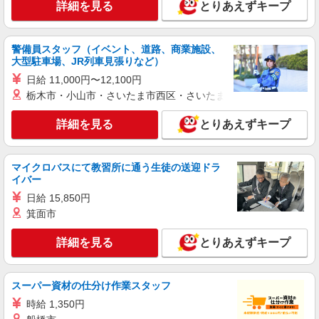
詳細を見る
とりあえずキープ
NEW
アルバイト
ライフ武蔵小山店（店舗コード836）
夜間店舗運営補助
警備員スタッフ（イベント、道路、商業施設、
大型駐車場、JR列車見張りなど）
時給1,350円以上
日給 11,000円〜12,100円
ライフ武蔵小山店 東京都品川区小山2－7－14
栃木市・小山市・さいたま市西区・さいたま市岩槻区・久喜市・
詳細を見る
キープ
詳細を見る
とりあえずキープ
NEW
アルバイト
ライフドラッグプラス品川御殿山店（店舗コード618）
マイクロバスにて教習所に通う生徒の送迎ドラ
イバー
作業場清掃
時給1,500円以上
日給 15,850円
箕面市
ライフドラッグプラス品川御殿山店 東京都品
川区北品川5-4-1
詳細を見る
とりあえずキープ
詳細を見る
キープ
スーパー資材の仕分け作業スタッフ
NEW
パート
時給 1,350円
ライフ大崎百反通店（店舗コード864）