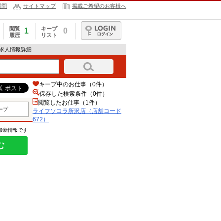
質問
サイトマップ
掲載ご希望のお客様へ
閲覧
キープ
1
0
履歴
リスト
ログイン
の求人情報詳細
キープ中のお仕事（0件）
保存した検索条件（
0
件）
閲覧したお仕事（1件）
ープ
ライフソコラ所沢店（店舗コード
672）
の最新情報です
む