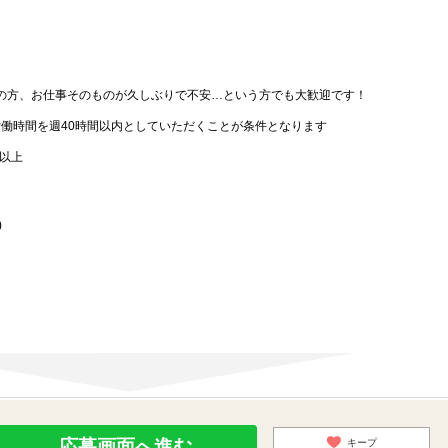
。
の方、お仕事そのものが久しぶりで不安…という方でも大歓迎です！
労働時間を週40時間以内としていただくことが条件となります
歳以上
)
応募画面へ進む
キープ