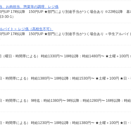
担当、お肉担当、惣菜等の調理、レジ係
-30-1）
アルバイト＞ レジ係（高校生不可）
）