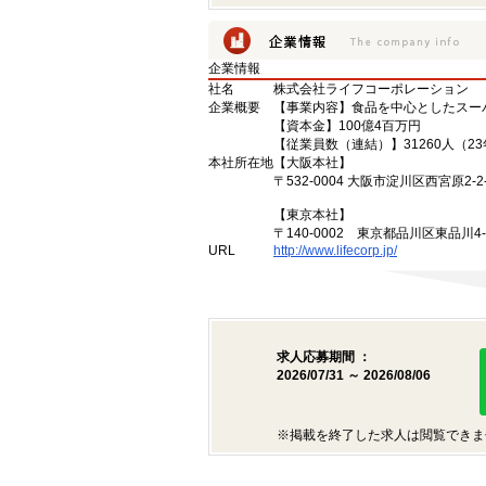
企業情報
社名
株式会社ライフコーポレーション
企業概要
【事業内容】食品を中心としたスー
【資本金】100億4百万円
【従業員数（連結）】31260人（2
本社所在地
【大阪本社】
〒532-0004 大阪市淀川区西宮原2-2-
【東京本社】
〒140-0002 東京都品川区東品川4
URL
http://www.lifecorp.jp/
求人応募期間 ：
2026/07/31 ～ 2026/08/06
※掲載を終了した求人は閲覧できま