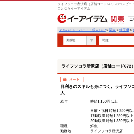
ライフソコラ所沢店（店舗コード672）のコンビニ
ことならイーアイデム
エ
関東
アルバイト・バイト・求人TOP
>
関東
>
埼玉県
>
勤務地
職種
ライフソコラ所沢店（店舗コード672
パート
目利きのスキルも身につく。ライフソ
人
給与
時給1,150円以上
日曜・祝日 時給1,250円以
17時以降 時給1,250円以上
20時以降 時給1,330円以上
職種
鮮魚
勤務地
ライフソコラ所沢店