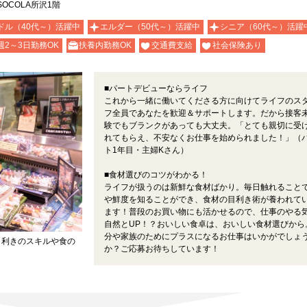
OCOLA所沢1階
ドル（40代～）活躍中
エルダー（50代～）活躍中
シニア（60代～）活躍
週2～3日勤務OK
扶養内勤務OK
交通費支給
社会保険あり
■パートデビューならライフ
これから一緒に働いてくださる方に向けてライフのス
フ全員であなたを歓迎＆サポートします。だから接客
験でもブランクがあっても大丈夫。「とても親切に受
れてもらえ、不安なくお仕事を始められました！」（
ト1年目・主婦Kさん）
■食材選びのコツがわかる！
ライフが扱うのは新鮮な食材ばかり。毎日触れること
や鮮度を知ることができ、食材の目利き術が養われて
ます！普段のお買い物にも活かせるので、仕事のやる
自然とUP！？おいしい食卓は、おいしい食材選びから
分や家族のためにプラスになるお仕事はいかがでしょ
目利きのスキルや食の
か？ご応募お待ちしています！