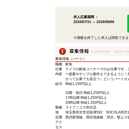
求人応募期間 ：
2026/07/31 ～ 2026/08/06
※掲載を終了した求人は閲覧できま
募集情報（パート）
職種
鮮魚
仕事
ライフの鮮魚コーナーでのお仕事です。
内容
ー提案やサンプル製作もできるように！
がってお家でも役立つ」というパートさ
給与
時給1,150円以上
日曜・祝日 時給1,250円以上
17時以降 時給1,250円以上
20時以降 時給1,330円以上
勤務
ライフソコラ所沢店
地
埼玉県所沢市北秋津592 SOCOLA所沢
交通
西武新宿線、西武池袋線「所沢」駅より
アク
セス