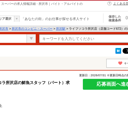
よくある
・スーパーの求人情報詳細 - 所沢市｜バイト・アルバイトの
保存した
0
リア選択
「あなたの街」のお仕事が探せる求人サイト
検索条件
所沢市
>
所沢市のコンビニ・スーパー
>
所沢駅
> ライフソコラ所沢店（店舗コード672）
）
キ
更新日：2026/07/31 ※更新日時点
コラ所沢店の鮮魚スタッフ（パート）求
応募画面へ進
上