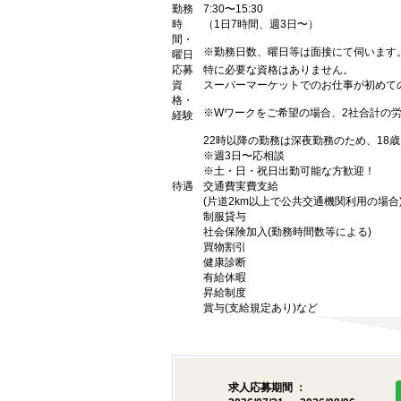
勤務
7:30〜15:30
時
（1日7時間、週3日〜）
間・
※勤務日数、曜日等は面接にて伺います
曜日
応募
特に必要な資格はありません。
資
スーパーマーケットでのお仕事が初めて
格・
※Wワークをご希望の場合、2社合計の
経験
22時以降の勤務は深夜勤務のため、18
※週3日〜応相談
※土・日・祝日出勤可能な方歓迎！
待遇
交通費実費支給
(片道2km以上で公共交通機関利用の場合
制服貸与
社会保険加入(勤務時間数等による)
買物割引
健康診断
有給休暇
昇給制度
賞与(支給規定あり)など
求人応募期間 ：