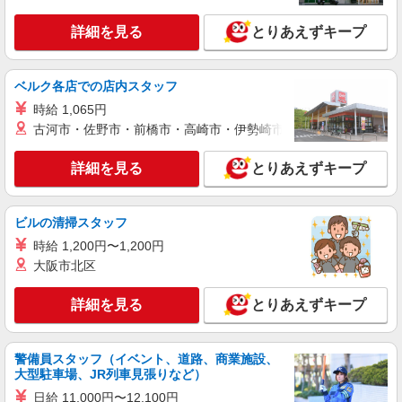
【鮮魚】生鮮食品などチルド商品の仕分け業務
詳細を見る
とりあえずキープ
時給1272円
群馬県館林市
ベルク各店での店内スタッフ
詳細を見る
キープ
時給 1,065円
古河市・佐野市・前橋市・高崎市・伊勢崎市・太田市・館林市・
派遣社員
株式会社バイトレ（ADM820769）
詳細を見る
とりあえずキープ
【日配】生鮮食品などチルド商品の仕分け業務
時給1272円
ビルの清掃スタッフ
群馬県館林市
時給 1,200円〜1,200円
大阪市北区
詳細を見る
キープ
詳細を見る
とりあえずキープ
派遣社員
株式会社バイトレ（ADM820704）
アパレル商品のピッキング、包装業務
警備員スタッフ（イベント、道路、商業施設、
時給1110円
大型駐車場、JR列車見張りなど）
群馬県館林市
日給 11,000円〜12,100円