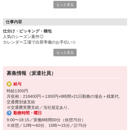
もっと見る
●勤務先企業の特徴
紙製品やタオルなど、ごあいさつにかかせない！製品を作ってい
るメーカーです
倉庫内は3名程度の少人数職場
仕事内容
ジブンの担当作業をもくもくと！
仕分け・ピッキング・梱包
分からないコトは、いつでも質問OKです
人気のシーズン案件◎
カレンダー工場で出荷準備のお手伝い☆
＜事業内容＞紙製品などの印刷会社です。
もっと見る
＜従業員数＞30人以上‐50人未満
＜お願いする作業＞
＜部署人数＞3人
・カレンダーを段ボールに箱詰め
＜働いている年齢層＞20代〜50代
・PPバンドで、くるっと結束
＜男女比＞男女同程度
募集情報（派遣社員）
・ハンドリフトで出荷エリアに運ぶ
給与
＜ポイント＞
時給1300円
■9:00〜18:15
月収例：218400円＝1300円×8時間×21日勤務の場合＋残業代、
■残業なし！毎日定時で帰れます！
交通費別途支給
■土・日・祝完全休み
※交通費実費支給／当社規定あり。
■各自もくもく作業
勤務時間・曜日
■期間限定でサクッと稼げます♪
9:00〜18:15／実働8時間00分（休憩75分）
※休憩／12時〜60分、15時〜15分／計75分