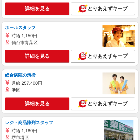
詳細を見る
キープ
詳細を見る
とりあえずキープ
派遣社員
株式会社バイトレ（ADM820705）
ホールスタッフ
アパレル商品の仕分け業務
時給 1,150円
時給1150円
仙台市青葉区
群馬県館林市
詳細を見る
とりあえずキープ
詳細を見る
キープ
総合病院の清掃
派遣社員
株式会社バイトレ（ADM821996）
月給 257,400円
【日配】生鮮食品などチルド商品の仕分け業務
港区
時給1272円
詳細を見る
とりあえずキープ
群馬県館林市
詳細を見る
キープ
レジ・商品陳列スタッフ
時給 1,180円
派遣社員
堺市堺区
株式会社バイトレ（ADM820747）