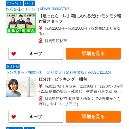
アルバイト
パート
株式会社バイトレ（ADM810906GT03）
【迷ったらコレ】箱に入れるだけ♪モクモク軽
作業スタッフ
時給1265円〜時給1500円（就業先により異な
る）
群馬県館林市
詳細を見る
キープ
派遣社員
ランスタッド株式会社 足利支店（足利事業所）/FASO111024
仕分け・ピッキング・梱包
時給1270円 月収例：213360円＝1270円×8時間
×21日勤務の場合＋残業代、交通費別途支給 ※交
通費実費支給／当社規定あり。
群馬県館林市 渡良瀬大橋近くで佐野市からも
通勤しやすいエリアです
詳細を見る
キープ