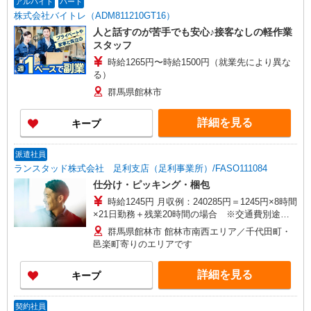
アルバイト
パート
株式会社バイトレ（ADM811210GT16）
人と話すのが苦手でも安心♪接客なしの軽作業
スタッフ
時給1265円〜時給1500円（就業先により異な
る）
群馬県館林市
詳細を見る
キープ
派遣社員
ランスタッド株式会社 足利支店（足利事業所）/FASO111084
仕分け・ピッキング・梱包
時給1245円 月収例：240285円＝1245円×8時間
×21日勤務＋残業20時間の場合 ※交通費別途支
給 ※交通費実費支給／当社規定あり。
群馬県館林市 館林市南西エリア／千代田町・
邑楽町寄りのエリアです
詳細を見る
キープ
契約社員