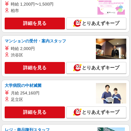
時給 1,200円〜1,500円
アルバイト
パート
柏市
ロジスティード東日本株式会社
倉庫内作業スタッフ
詳細を見る
とりあえずキープ
時給1,120円〜＋交通費全額支給（規定あり）
群馬県館林市下早川田町110-8
マンションの受付・案内スタッフ
詳細を見る
キープ
時給 2,000円
渋谷区
アルバイト
パート
ロジスティード東日本株式会社
詳細を見る
とりあえずキープ
倉庫内作業スタッフ
時給1,100円〜＋交通費全額支給（規定あり）
大学病院の中材滅菌
群馬県館林市下早川田町110-8
月給 254,160円
足立区
詳細を見る
キープ
詳細を見る
とりあえずキープ
派遣社員
株式会社テクノ・サービス/お仕事No/0892488
仕分け作業など
レジ・商品陳列スタッフ