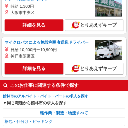
時給1410円 月収例：236、000円（月収例21日
時給 1,300円
実働）（残業・休日出勤手当て等が含まれていま
大阪市中央区
す） 交通費全額支給
群馬県館林市
詳細を見る
とりあえずキープ
詳細を見る
キープ
マイクロバスによる施設利用者送迎ドライバー
日給 10,900円〜10,900円
神戸市須磨区
詳細を見る
とりあえずキープ
このお仕事に関連する条件で探す
館林市のアルバイト・バイト・パートの求人を探す
同じ職種から館林市の求人を探す
軽作業・製造・物流すべて
梱包・仕分け・ピッキング