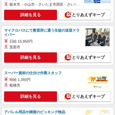
栃木市・小山市・さいたま市西区・さいたま市岩槻区・久喜市・
詳細を見る
キープ
詳細を見る
とりあえずキープ
派遣社員
株式会社バイトレ（ADM820707）
マイクロバスにて教習所に通う生徒の送迎ドラ
【★サポーター募集】点呼、新人誘導（アパレ
イバー
ル商品の仕分け）
日給 15,850円
時給1600円
箕面市
群馬県館林市
詳細を見る
とりあえずキープ
詳細を見る
キープ
スーパー資材の仕分け作業スタッフ
アルバイト
パート
ロジスティード東日本株式会社
時給 1,350円
倉庫内作業スタッフ
船橋市
時給1,140円〜＋交通費全額支給（規定あり）
詳細を見る
とりあえずキープ
群馬県館林市下早川田町110-8
詳細を見る
キープ
アパレル用品や雑貨のピッキング検品