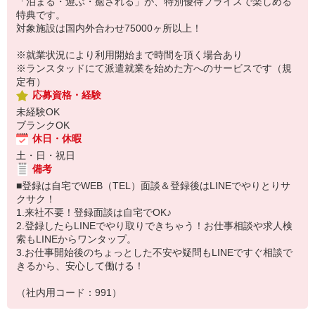
「泊まる・遊ぶ・癒される」が、特別優待プライスで楽しめる
特典です。
対象施設は国内外合わせ75000ヶ所以上！
※就業状況により利用開始まで時間を頂く場合あり
※ランスタッドにて派遣就業を始めた方へのサービスです（規
定有）
応募資格・経験
未経験OK
ブランクOK
休日・休暇
土・日・祝日
備考
■登録は自宅でWEB（TEL）面談＆登録後はLINEでやりとりサ
クサク！
1.来社不要！登録面談は自宅でOK♪
2.登録したらLINEでやり取りできちゃう！お仕事相談や求人検
索もLINEからワンタップ。
3.お仕事開始後のちょっとした不安や疑問もLINEですぐ相談で
きるから、安心して働ける！
（社内用コード：991）