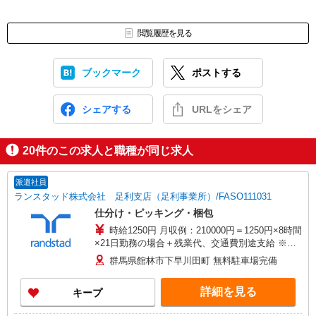
閲覧履歴を見る
ブックマーク
ポストする
シェアする
URLをシェア
20
件のこの求人と職種が同じ求人
派遣社員
ランスタッド株式会社 足利支店（足利事業所）/FASO111031
仕分け・ピッキング・梱包
時給1250円 月収例：210000円＝1250円×8時間
×21日勤務の場合＋残業代、交通費別途支給 ※交
通費実費支給／当社規定あり。
群馬県館林市下早川田町 無料駐車場完備
詳細を見る
キープ