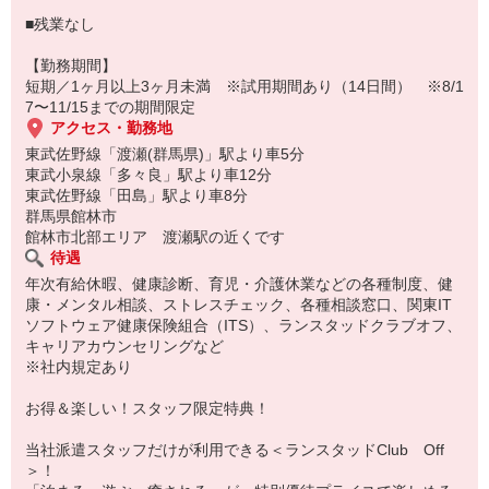
〜まずはお気軽にご応募下さい〜
■残業なし
【勤務期間】
短期／1ヶ月以上3ヶ月未満 ※試用期間あり（14日間） ※8/1
7〜11/15までの期間限定
アクセス・勤務地
東武佐野線「渡瀬(群馬県)」駅より車5分
東武小泉線「多々良」駅より車12分
東武佐野線「田島」駅より車8分
群馬県館林市
館林市北部エリア 渡瀬駅の近くです
待遇
年次有給休暇、健康診断、育児・介護休業などの各種制度、健
康・メンタル相談、ストレスチェック、各種相談窓口、関東IT
ソフトウェア健康保険組合（ITS）、ランスタッドクラブオフ、
キャリアカウンセリングなど
※社内規定あり
お得＆楽しい！スタッフ限定特典！
当社派遣スタッフだけが利用できる＜ランスタッドClub Off
＞！