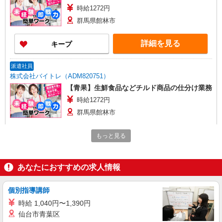
時給1272円
群馬県館林市
詳細を見る
キープ
派遣社員
株式会社バイトレ（ADM820751）
【青果】生鮮食品などチルド商品の仕分け業務
時給1272円
群馬県館林市
詳細を見る
キープ
もっと見る
派遣社員
あなたにおすすめの求人情報
株式会社バイトレ（ADM820735）
【惣菜】生鮮食品などチルド商品の仕分け業務
個別指導講師
時給1272円
時給 1,040円〜1,390円
群馬県館林市
仙台市青葉区