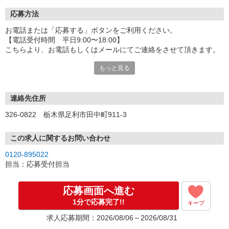
応募方法
お電話または「応募する」ボタンをご利用ください。
【電話受付時間 平日9:00〜18:00】
こちらより、お電話もしくはメールにてご連絡をさせて頂きます。
※ランスタッドに未登録の方はまず、ご登録が必要です。
もっと見る
■ご登録の際には、「アイデムお仕事No.FASO111097」をお伝えく
ださい。
連絡先住所
【来社しないでOK！電話やWEBで自宅にいながらカンタン登録】
326-0822 栃木県足利市田中町911-3
ランスタッドでは、自宅にいながらお電話/WEB面談での登録が可能
です。
この求人に関するお問い合わせ
支店への来社は不要！登録時にあなたの希望をお伝えいただけれ
0120-895022
ば、
担当：応募受付担当
コーディネーターがピッタリのお仕事を厳選してご紹介いたしま
す。
応募画面へ進む
※詳細はお仕事のご紹介時にお伝えします。
1分で応募完了!!
キープ
求人応募期間：2026/08/06～2026/08/31