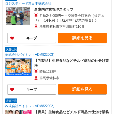
ロジスティード東日本株式会社
倉庫内作業管理スタッフ
月給245,000円〜＋交通費全額支給（規定あ
り） 《月収例（日勤月30ｈ残業の場合）》
245,000円＋時間外手当58,500円=303,500円＋交
群馬県館林市下早川田町110-8
通費(規定あり)
詳細を見る
キープ
派遣社員
株式会社バイトレ（ADM822003）
【乳製品】生鮮食品などチルド商品の仕分け業
務
時給1272円
群馬県館林市
詳細を見る
キープ
派遣社員
株式会社バイトレ（ADM822002）
【青果】生鮮食品などチルド商品の仕分け業務