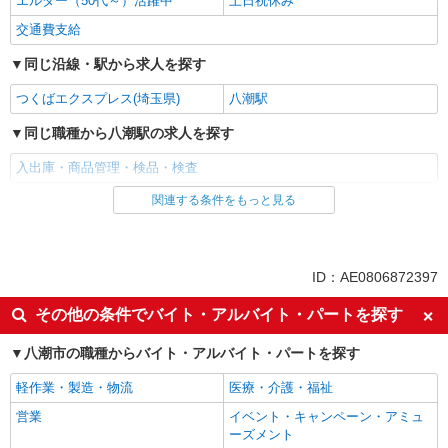
エルダー（50代～）活躍中
土日祝休み
交通費支給
同じ沿線・駅から求人を探す
つくばエクスプレス(埼玉県)
八潮駅
同じ職種から八潮駅の求人を探す
入出庫・商品管理・検品・検査
関連する条件をもっと見る
同じ雇用形態から八潮駅の求人を探す
派遣社員
同じ特徴から八潮駅の求人を探す
ID：AE0806872397
未経験歓迎
ミドル（40代～）活躍中
その他の条件でバイト・アルバイト・パートを探す
エルダー（50代～）活躍中
土日祝休み
八潮市の職種からバイト・アルバイト・パートを探す
交通費支給
軽作業・製造・物流
医療・介護・福祉
同じ職種から求人を探す
営業
イベント・キャンペーン・アミュ
軽作業・製造・物流
ーズメント