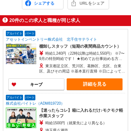
シェアする
URLをシェア
20
件のこの求人と職種が同じ求人
アルバイト
パート
アセットインベントリー株式会社 北千住サテライト
棚卸しスタッフ（短期の夜間商品カウント）
時給1,240円（22時以降は時給1,550円） ※7〜
9月の特別時給です！ ★初めてお仕事始める方に
出勤インセンティブあり！ 初日出勤日と出勤5日
東京都足立区、荒川区、葛飾区、北区、台東
目に各5,000円支給♪（規定有） ＼日払いOK／ 急
区、及びその周辺 ※基本直行直帰 ※日によって店
な出費の時も安心♪ 働いた分を給料日前に受け取
舗は異なります。 ※場所により社用車送迎あり
れます！
詳細を見る
キープ
アルバイト
パート
株式会社バイトレ（ADM819720）
【迷ったらコレ】箱に入れるだけ♪モクモク軽
作業スタッフ
時給1500円（就業先により異なる）
埼玉県八潮市