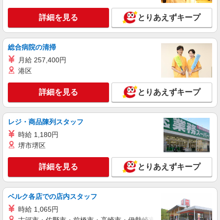
け・イベントスタッフ ほか）
詳細を見る
とりあえずキープ
時給1400円〜1600円 ※22:00〜翌5:00は深夜手
当ありで時給UP！ ※経験・能力により決定
埼玉県八潮市
総合病院の清掃
月給 257,400円
詳細を見る
キープ
港区
NEW
派遣社員
詳細を見る
とりあえずキープ
株式会社テクノ・サービス/お仕事No/0912538
検査・機械OP作業
時給1400円交通費全額支給
レジ・商品陳列スタッフ
埼玉県八潮市 ＊バイク通勤OK
時給 1,180円
堺市堺区
詳細を見る
キープ
詳細を見る
とりあえずキープ
NEW
派遣社員
株式会社テクノ・サービス/お仕事No/0877684
ガラス瓶検査・梱包等
ベルク各店での店内スタッフ
時給1400円交通費全額支給
時給 1,065円
埼玉県八潮市 ＊バイク通勤OK