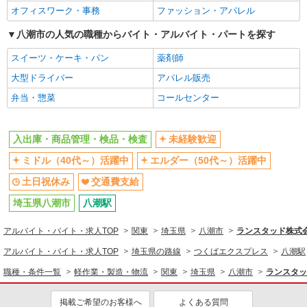
入出庫・商品管理・検品・検査
オフィスワーク・事務
ファッション・アパレル
同じ特徴から求人を探す
八潮市の人気の職種からバイト・アルバイト・パートを探す
未経験歓迎
スイーツ・ケーキ・パン
ミドル（40代～）活躍中
薬剤師
土日祝休み
大型ドライバー
交通費支給
アパレル販売
弁当・惣菜
コールセンター
入出庫・商品管理・検品・検査
未経験歓迎
ミドル（40代～）活躍中
エルダー（50代～）活躍中
土日祝休み
交通費支給
埼玉県八潮市
八潮駅
アルバイト・バイト・求人TOP
関東
埼玉県
八潮市
ランスタッド株式会
アルバイト・バイト・求人TOP
埼玉県の路線
つくばエクスプレス
八潮駅
職種・条件一覧
軽作業・製造・物流
関東
埼玉県
八潮市
ランスタッ
掲載ご希望のお客様へ
よくある質問