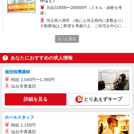
作など）
月給210000〜260000円（スキル・経験を考
慮）
埼玉県八潮市 （他にも埼玉県内に多数あり）
※勤務地はご希望を考慮の上、ご自宅を中心に通
勤時間120分圏内のエリアとなります。（転勤な
し）
詳細を見る
もっと見る
キープ
正社員
あなたにおすすめの求人情報
八潮建材工業株式会社
製造・出荷スタッフ（フォークリフト・クレー
ン作業あり）
個別指導講師
月給230,000円〜287,000円 ※年齢・経験・資
時給 1,040円〜1,390円
格による ※試用期間最長1ヶ月：時給1,200円
仙台市青葉区
≪埼玉第一工場≫ 埼玉県八潮市木曽根820
詳細を見る
とりあえずキープ
詳細を見る
キープ
ホールスタッフ
アルバイト
パート
株式会社フルキャスト埼玉支社/EA0401F-4J
時給 1,150円
仙台市青葉区
軽作業（検品・ピッキング・シール貼り・仕分