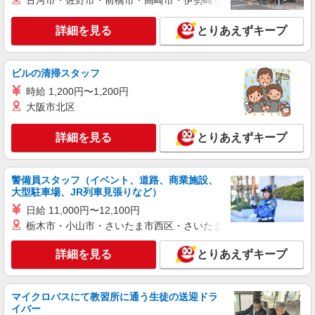
古河市・佐野市・前橋市・高崎市・伊勢崎市・太田市・館林市・
詳細を見る
とりあえずキープ
詳細を見る
キープ
NEW
派遣社員
ビルの清掃スタッフ
株式会社テクノ・サービス/お仕事No/0918460
時給 1,200円〜1,200円
金属加工オペレーター
大阪市北区
時給1400円交通費全額支給
埼玉県八潮市 ＊車・バイク通勤OK
詳細を見る
とりあえずキープ
詳細を見る
キープ
警備員スタッフ（イベント、道路、商業施設、
大型駐車場、JR列車見張りなど）
派遣社員
株式会社ウィズ
日給 11,000円〜12,100円
美顔ローラーなどの検品や梱包＊軽作業
栃木市・小山市・さいたま市西区・さいたま市岩槻区・久喜市・
時給1500円 ★月収例：220,500円⇒時給1500
詳細を見る
とりあえずキープ
円×実働7時間×21日
埼玉県八潮市
マイクロバスにて教習所に通う生徒の送迎ドラ
詳細を見る
キープ
イバー