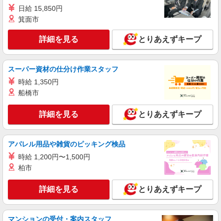
日給 15,850円
派遣社員
箕面市
株式会社セイノースタッフサービス 関東支店
組立 データ入力 清掃 など
詳細を見る
とりあえずキープ
時給1,400円 交通費支給（規定あり） 実働8時
間のフルタイムでしっかり稼げます。 週5日勤
務 月収224,000円＋交通費（時給1,400円×8時間
スーパー資材の仕分け作業スタッフ
埼玉県八潮市浮塚
×20日） 給料日 ・月払い 給与日：18日（月末締
時給 1,350円
め） ・日払い/週払い 勤務した日に即給与GET ※
詳細を見る
キープ
手数料 165円／1回
船橋市
派遣社員
詳細を見る
とりあえずキープ
株式会社セイノースタッフサービス 関東支店
梱包 仕分け ピッキング
アパレル用品や雑貨のピッキング検品
時給1,230円 交通費：一部支給 規定あり 働
き方イロイロ 週3日からフルタイム週5日など働
時給 1,200円〜1,500円
き方選べます A 週3日勤務 月収110,700円＋交
柏市
埼玉県八潮市西袋
通費（時給1,230円×7.5時間×12日） B 週5日勤
務 月収184,500円＋交通費（時給1,230円×7.5時
詳細を見る
とりあえずキープ
詳細を見る
キープ
間×20日） 給料日 ・月払い 給与日：18日（月末
締め） ・日払い/週払い 勤務した日に即給与GET
※手数料 165円／1回
正社員
マンションの受付・案内スタッフ