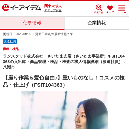
関東
の求人
▼エリア変更
仕事情報
企業情報
更新日：2026/08/06 ※更新日時点の最新情報です
派遣社員
職種：検品
ランスタッド株式会社 さいたま支店（さいたま事業所）/FSIT104
363の入出庫・商品管理・検品・検査の求人情報詳細（派遣社員） -
八潮市
【座り作業＆髪色自由♪】重いものなし！コスメの検
品・仕上げ（FSIT104363）