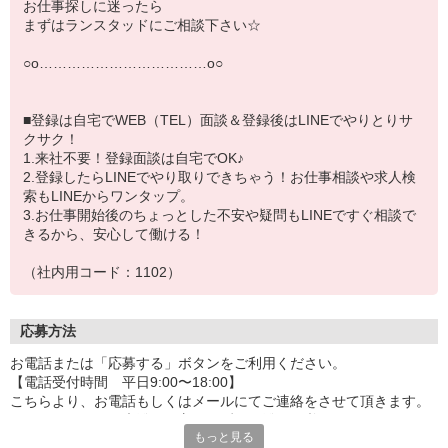
お仕事探しに迷ったら
まずはランスタッドにご相談下さい☆
○ο………………………………ο○
■登録は自宅でWEB（TEL）面談＆登録後はLINEでやりとりサ
クサク！
1.来社不要！登録面談は自宅でOK♪
2.登録したらLINEでやり取りできちゃう！お仕事相談や求人検
索もLINEからワンタップ。
3.お仕事開始後のちょっとした不安や疑問もLINEですぐ相談で
きるから、安心して働ける！
（社内用コード：1102）
応募方法
お電話または「応募する」ボタンをご利用ください。
【電話受付時間 平日9:00〜18:00】
こちらより、お電話もしくはメールにてご連絡をさせて頂きます。
※ランスタッドに未登録の方はまず、ご登録が必要です。
もっと見る