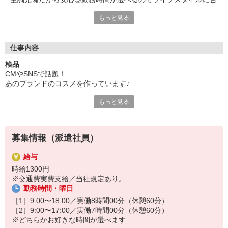
わせてできます★
もっと見る
●勤務先企業の特徴
有名化粧品メーカーです
髪色自由！
仕事内容
空調完備でメイク崩れや日焼けの心配ナシ◎
検品
CMやSNSで話題！
あのブランドのコスメを作っています♪
＜事業内容＞メイクアップ化粧品及び医薬部外品の研究開発・受
託製造
もっと見る
ファンデーションやリップを
＜従業員数＞10人以上‐30人未満
製造している工場です
＜働いている年齢層＞20代〜50代
＜仕事内容＞
募集情報（派遣社員）
・ファンデのフタをカチッとはめる
・リップの余分な部分をヘラで整える
給与
・異物チェック、キャップ締め
時給1300円
※交通費実費支給／当社規定あり。
ポジションによっては
勤務時間・曜日
ライン工程もあります
［1］9:00〜18:00／実働8時間00分（休憩60分）
【ここがポイント！】
［2］9:00〜17:00／実働7時間00分（休憩60分）
＊座り作業
※どちらかお好きな時間が選べます