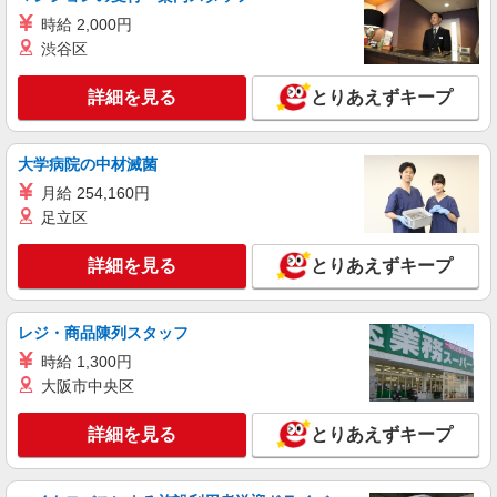
株式会社ケンショクホールディング
時給 2,000円
サプリメント商品の製造業務
渋谷区
月給210,000円〜250,000円（経験等考慮） ※
試用期間3ヶ月 月給210,000円 ★配偶者手当
詳細を見る
12,000円 ★子供手当（18歳未満対象） 1人3,000
とりあえずキープ
埼玉県八潮市鶴ケ曽根730-5
円
詳細を見る
キープ
大学病院の中材滅菌
月給 254,160円
正社員
足立区
株式会社ハートランドGLPロジメイト
アミューズメント商材 物流オペレーションス
詳細を見る
とりあえずキープ
タッフ
月給280,000円〜350,000円 試用期間後は物流
業界の経験や前職給与などを考慮し決定します
レジ・商品陳列スタッフ
例） ○物流業界での実務経験1年以上をお持ちの
★GLPロジメイト 埼玉県三郷市インター南1-4-
方、または同等スキルの方。即戦力として活躍。
時給 1,300円
2 (GLP三郷Ⅲ ２F)
○物流管理職としての経験をお持ちの方。 【別
大阪市中央区
途手当】 ●通勤手当（規定支給） ●家族手当 ●残
詳細を見る
キープ
業手当（全額支給） 【試用期間】 3ヶ月間あり
詳細を見る
とりあえずキープ
（期間中は月給240,000円） 試用期間後、経験・
能力を最大限考慮いたします。
派遣社員
人材プロオフィス株式会社