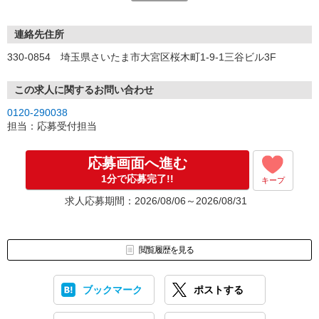
■ご登録の際には、「アイデムお仕事No.FSIT104363」をお伝えく
ださい。
連絡先住所
【来社しないでOK！電話やWEBで自宅にいながらカンタン登録】
330-0854 埼玉県さいたま市大宮区桜木町1-9-1三谷ビル3F
ランスタッドでは、自宅にいながらお電話/WEB面談での登録が可能
です。
この求人に関するお問い合わせ
支店への来社は不要！登録時にあなたの希望をお伝えいただけれ
0120-290038
ば、
担当：応募受付担当
コーディネーターがピッタリのお仕事を厳選してご紹介いたしま
す。
応募画面へ進む
※詳細はお仕事のご紹介時にお伝えします。
1分で応募完了!!
キープ
求人応募期間：2026/08/06～2026/08/31
閲覧履歴を見る
ブックマーク
ポストする