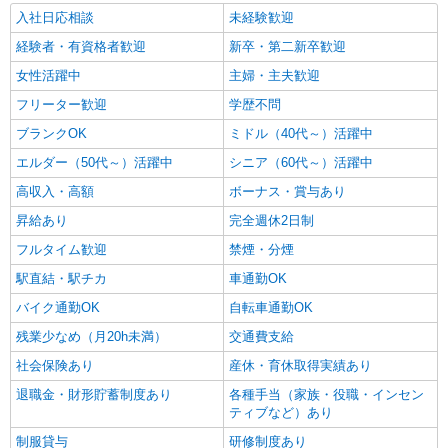
入社日応相談
未経験歓迎
経験者・有資格者歓迎
新卒・第二新卒歓迎
女性活躍中
主婦・主夫歓迎
フリーター歓迎
学歴不問
ブランクOK
ミドル（40代～）活躍中
エルダー（50代～）活躍中
シニア（60代～）活躍中
高収入・高額
ボーナス・賞与あり
昇給あり
完全週休2日制
フルタイム歓迎
禁煙・分煙
駅直結・駅チカ
車通勤OK
バイク通勤OK
自転車通勤OK
残業少なめ（月20h未満）
交通費支給
社会保険あり
産休・育休取得実績あり
退職金・財形貯蓄制度あり
各種手当（家族・役職・インセン
ティブなど）あり
制服貸与
研修制度あり