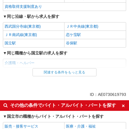
資格取得支援制度あり
同じ沿線・駅から求人を探す
西武国分寺線(東京都)
ＪＲ中央線(東京都)
ＪＲ南武線(東京都)
恋ケ窪駅
国立駅
谷保駅
同じ職種から国立駅の求人を探す
介護職・ヘルパー
関連する条件をもっと見る
同じ雇用形態から国立駅の求人を探す
職業紹介
同じ特徴から国立駅の求人を探す
ID：AE0730619793
入社日応相談
未経験歓迎
その他の条件でバイト・アルバイト・パートを探す
経験者・有資格者歓迎
新卒・第二新卒歓迎
国立市の職種からバイト・アルバイト・パートを探す
女性活躍中
主婦・主夫歓迎
販売・接客サービス
医療・介護・福祉
フリーター歓迎
学歴不問