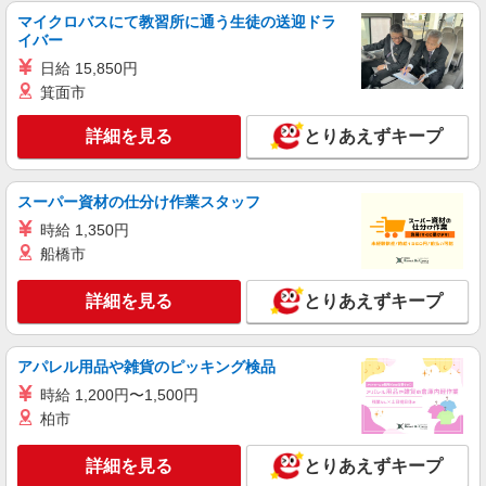
詳細を見る
キープ
マイクロバスにて教習所に通う生徒の送迎ドラ
イバー
日給 15,850円
職業紹介
株式会社kotrio /●SW-S-2098451
箕面市
≪矢川駅≫高月給24万〜/賞与年2回｜就労支援
詳細を見る
とりあえずキープ
施設
【正社員】月給240,000〜400,000円 ・基本
給：200,000円〜220,000円 ・資格手当：10,000〜
スーパー資材の仕分け作業スタッフ
30,000円 ・役職手当：10,000〜70,000円 ・処遇改
東京都国立市
善手当：20,000〜60,000円（勤続年数、保有資格
時給 1,350円
により変動） ・固定残業手当：20,000円（10時
船橋市
詳細を見る
キープ
間） ※固定残業時間を超過する場合には超過勤務
手当として別途支給 ・夜勤手当：10,000円/1回
詳細を見る
（上記給与とは別に支給） 下記資格をお持ちの方
とりあえずキープ
派遣社員
歓迎 ・認知症介護基礎研修 ・初任者研修 ・実務
（株）ウィルオブ・ワークCW 立川支店/ms130501
者研修 ・介護福祉士 など
高齢者向け住宅staff
アパレル用品や雑貨のピッキング検品
時給1800円 ◆前払い・日払い・週払いOK
時給 1,200円〜1,500円
東京都国立市
柏市
詳細を見る
キープ
詳細を見る
とりあえずキープ