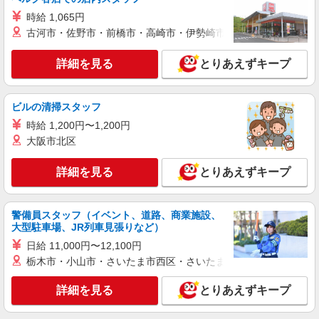
時給 1,065円
詳細を見る
キープ
古河市・佐野市・前橋市・高崎市・伊勢崎市・太田市・館林市・
職業紹介
詳細を見る
とりあえずキープ
株式会社kotrio /●SW-S-2078412
≪運転ができる方⇒即戦力！≫国立駅近くのデ
イサービス♪
ビルの清掃スタッフ
【正社員】月給240,000〜400,000円 ・基本
時給 1,200円〜1,200円
給：200,000円〜220,000円 ・資格手当：10,000〜
30,000円 ・役職手当：10,000〜70,000円 ・処遇改
大阪市北区
最寄り：国立駅
善手当：20,000〜60,000円（勤続年数、保有資格
により変動） ・固定残業手当：20,000円（10時
詳細を見る
とりあえずキープ
詳細を見る
キープ
間） ※固定残業時間を超過する場合には超過勤務
手当として別途支給 下記資格をお持ちの方歓迎 ・
認知症介護基礎研修 ・初任者研修 ・実務者研修
アルバイト
パート
警備員スタッフ（イベント、道路、商業施設、
・介護福祉士 など
訪問介護事業所 ソラスト国立/1380000057-019
大型駐車場、JR列車見張りなど）
ホームヘルパー（訪問介護員）（身体専任）
日給 11,000円〜12,100円
時給2,250円〜2,724円（経験・能力等による）
栃木市・小山市・さいたま市西区・さいたま市岩槻区・久喜市・
＜給与補足＞7:00〜8:00、18:00〜20:00は時給
UP（2,589円）/日曜日はさらに時給UP（2,724
東京都国立市北3-27-17 「多摩車検場」バス停
詳細を見る
とりあえずキープ
円） ※居住支援特別手当20,000円/月（週20h以上
より徒歩1分
勤務の方）別途支給