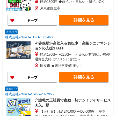
時給1800円 ◆前払い・日払い・週払いOK
東京都国立市
詳細を見る
キープ
派遣社員
株式会社kotrio /●TC-H-1832468
≪谷保駅≫高収入＆負担少！高級シニアマンシ
ョンの支援STAFF
時給1700円〜2250円 ＜日払い有/週払い有/交
通費全支給(ガソリン代含む)＞
国立市 ★来社不要/面接なし
詳細を見る
キープ
職業紹介
株式会社kotrio /●SW-S-2097956
介護職の正社員で夜勤一切ナシ！デイサービス
★矢川駅
【正社員】月給240,000〜400,000円 ・基本