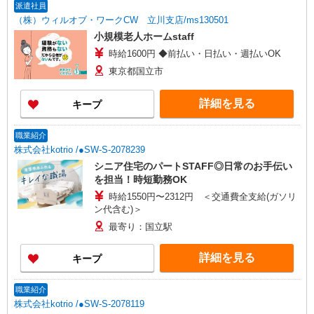
派遣社員
（株）ウィルオブ・ワークCW 立川支店/ms130501
小規模老人ホームstaff
時給1600円 ◆前払い・日払い・週払いOK
東京都国立市
詳細を見る
キープ
職業紹介
株式会社kotrio /●SW-S-2078239
シニア住宅のパートSTAFF◎日常のお手伝い
を担当！時短勤務OK
時給1550円〜2312円 ＜交通費全支給(ガソリ
ン代含む)＞
最寄り：国立駅
詳細を見る
キープ
職業紹介
株式会社kotrio /●SW-S-2078119