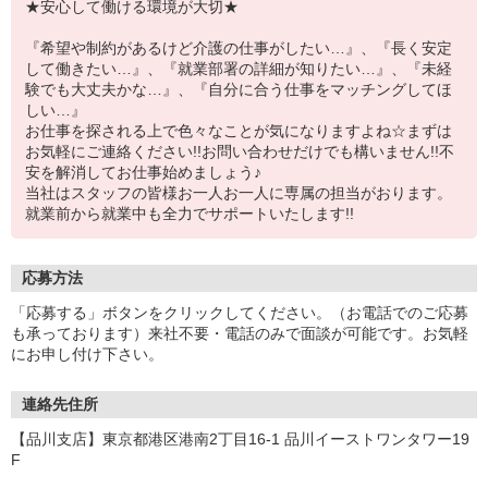
★安心して働ける環境が大切★
『希望や制約があるけど介護の仕事がしたい…』、『長く安定
して働きたい…』、『就業部署の詳細が知りたい…』、『未経
験でも大丈夫かな…』、『自分に合う仕事をマッチングしてほ
しい…』
お仕事を探される上で色々なことが気になりますよね☆まずは
お気軽にご連絡ください!!お問い合わせだけでも構いません!!不
安を解消してお仕事始めましょう♪
当社はスタッフの皆様お一人お一人に専属の担当がおります。
就業前から就業中も全力でサポートいたします!!
応募方法
「応募する」ボタンをクリックしてください。（お電話でのご応募
も承っております）来社不要・電話のみで面談が可能です。お気軽
にお申し付け下さい。
連絡先住所
【品川支店】東京都港区港南2丁目16-1 品川イーストワンタワー19
F