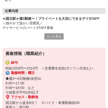
仕事内容
≪国立駅≫週3勤務〜！プライベートを大切にできるデイSTAFF
＼穏やかで温かい雰囲気／
デイサービスのパートSTAFF募集
もっと見る
◆お仕事内容
・利用者様のご自宅までの送迎
・着替え/食事などの生活介助
・お散歩の付き添い など
募集情報（職業紹介）
★おススメPOINT★
給与
他の介護施設に比べて、
時給1550円〜2312円 ＜交通費全支給(ガソリン代含む)＞
落ち着いた利用者が多く、比較的ゆったり働けます。
勤務時間・曜日
日勤のみ＆シフト相談もOKなので
◆週3〜5日勤務/休憩1h
家庭と仕事を両立しやすいお仕事です！
8:00〜17:00
9:00〜18:00 など
気になった方はお気軽にご応募ください♪
※残業月平均10H以下
アクセス・勤務地
国立駅から徒歩8分！ ※バイク・車通勤相談OK
最寄り：国立駅