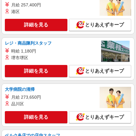
月給 257,400円
詳細を見る
キープ
港区
詳細を見る
とりあえずキープ
職業紹介
株式会社kotrio /●SW-S-2022011
≪国立駅≫定着率高い人気のデイサービススタ
レジ・商品陳列スタッフ
ッフ★残業少なめ
時給 1,180円
【正社員】月給240,000〜400,000円 ・基本
給：200,000円〜220,000円 ・資格手当：10,000〜
堺市堺区
30,000円 ・役職手当：10,000〜70,000円 ・処遇改
国立市
善手当：20,000〜60,000円（勤続年数、保有資格
詳細を見る
とりあえずキープ
により変動） ・固定残業手当：20,000円（10時
詳細を見る
キープ
間） ※固定残業時間を超過する場合には超過勤務
手当として別途支給 下記資格をお持ちの方歓迎 ・
大学病院の清掃
認知症介護基礎研修 ・初任者研修 ・実務者研修
派遣社員
・介護福祉士 など
月給 273,650円
株式会社kotrio /●TC-H-1992729
品川区
国立駅｜サ高住STAFF＊落ち着いた雰囲気で
ゆったりお仕事♪
詳細を見る
とりあえずキープ
時給1600円〜2250円 ＜日払い有/週払い有/交
通費全支給(ガソリン代含む)＞
国立市 来社不要/面接なし
ベルク各店での店内スタッフ