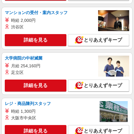
職業紹介
株式会社kotrio /●SW-S-2078440
マンションの受付・案内スタッフ
賞与年2回≪国立駅すぐ≫綺麗な高齢者マンシ
時給 2,000円
ョンの見守りSTAFF
渋谷区
【正社員】月給240,000〜400,000円 ・基本
給：200,000円〜220,000円 ・資格手当：10,000〜
詳細を見る
とりあえずキープ
30,000円 ・役職手当：10,000〜70,000円 ・処遇改
最寄り：国立駅
善手当：20,000〜60,000円（勤続年数、保有資格
により変動） ・固定残業手当：20,000円（10時
大学病院の中材滅菌
詳細を見る
キープ
間） ※固定残業時間を超過する場合には超過勤務
手当として別途支給 ・夜勤手当：10,000円/1回
月給 254,160円
（上記給与とは別に支給） 下記資格をお持ちの方
派遣社員
足立区
歓迎 ・認知症介護基礎研修 ・初任者研修 ・実務
株式会社kotrio /●TC-H-1992880
者研修 ・介護福祉士 など
国立駅⇒需要のある福祉業界で介護デビュー＊
詳細を見る
とりあえずキープ
資格支援あり
時給1600円〜2250円 ＜日払い有/週払い有/交
レジ・商品陳列スタッフ
通費全支給(ガソリン代含む)＞
国立市 来社不要/面接なし
時給 1,300円
大阪市中央区
詳細を見る
キープ
詳細を見る
とりあえずキープ