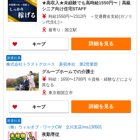
★高収入★未経験でも高時給1550円〜｜高級
シニア向け住宅STAFF
時給1550円〜2312円 ＜交通費全支給(ガソリ
ン代含む)＞
最寄り：国立駅
詳細を見る
キープ
派遣社員
株式会社トラストグロース 新宿本社 第2営業部
グループホームでの介護士
時給：1650〜1700円 ※資格・経験などにより
異なる
東京都国立市
詳細を見る
キープ
派遣社員
（株）ウィルオブ・ワークCW 立川支店/ms130501
夜勤専従