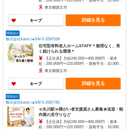
給：200,000円〜220,000円 ・資格手当：10,000〜
30,000円 ・役職手当：10,000〜70,000円 ・処遇改
東京都国立市
善手当：20,000〜60,000円（勤続年数、保有資格
により変動） ・固定残業手当：20,000円（10時
詳細を見る
キープ
間） ※固定残業時間を超過する場合には超過勤務
手当として別途支給 ・夜勤手当：10,000円/1回
（上記給与とは別に支給） 下記資格をお持ちの方
職業紹介
歓迎 ・認知症介護基礎研修 ・初任者研修 ・実務
株式会社kotrio /●SW-S-2097039
者研修 ・介護福祉士 など
住宅型有料老人ホームSTAFF＊無理なく、長
く続けられる環境＊
【正社員】月給240,000〜400,000円 ・基本
給：200,000円〜220,000円 ・資格手当：10,000〜
30,000円 ・役職手当：10,000〜70,000円 ・処遇改
東京都国立市
善手当：20,000〜60,000円（勤続年数、保有資格
により変動） ・固定残業手当：20,000円（10時
詳細を見る
キープ
間） ※固定残業時間を超過する場合には超過勤務
手当として別途支給 ・夜勤手当：10,000円/1回
（上記給与とは別に支給） 下記資格をお持ちの方
職業紹介
歓迎 ・認知症介護基礎研修 ・初任者研修 ・実務
株式会社kotrio /●SW-S-2097745
者研修 ・介護福祉士 など
≪矢川駅≫障がい者支援員さん募集★送迎・軽
作業の見守りなど
【正社員】月給240,000〜400,000円 ・基本
給：200,000円〜220,000円 ・資格手当：10,000〜