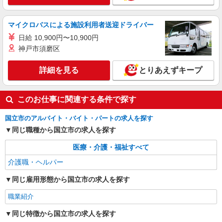
派遣社員
株式会社kotrio /●TC-H-2000853
マイクロバスによる施設利用者送迎ドライバー
国立駅｜サ高住のSTAFF★まずはお名前を覚
えることからSTART
日給 10,900円〜10,900円
神戸市須磨区
時給1600円〜2250円 ＜日払い有/週払い有/交
通費全支給(ガソリン代含む)＞
詳細を見る
とりあえずキープ
国立市 来社不要/面接なし
詳細を見る
キープ
このお仕事に関連する条件で探す
国立市のアルバイト・バイト・パートの求人を探す
同じ職種から国立市の求人を探す
医療・介護・福祉すべて
介護職・ヘルパー
同じ雇用形態から国立市の求人を探す
職業紹介
同じ特徴から国立市の求人を探す