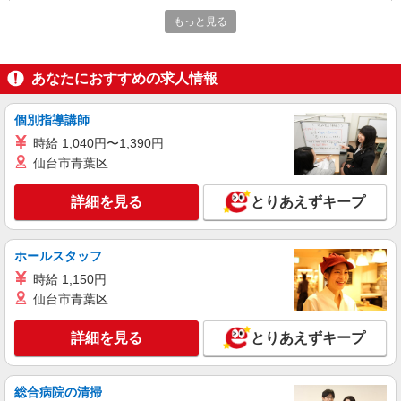
30,000円 ・役職手当：10,000〜70,000円 ・処遇改
東京都国立市
もっと見る
善手当：20,000〜60,000円（勤続年数、保有資格
により変動） ・固定残業手当：20,000円（10時
詳細を見る
キープ
間） ※固定残業時間を超過する場合には超過勤務
手当として別途支給 ・夜勤手当：10,000円/1回
あなたにおすすめの求人情報
（上記給与とは別に支給） 下記資格をお持ちの方
派遣社員
歓迎 ・認知症介護基礎研修 ・初任者研修 ・実務
株式会社kotrio /●TC-H-2010436
個別指導講師
者研修 ・介護福祉士 など
国立駅＊少人数グルホで利用者さんと家事や掃
時給 1,040円〜1,390円
除など♪日払いOK
仙台市青葉区
時給1600円〜2250円 ＜日払い有/週払い有/交
通費全支給(ガソリン代含む)＞
詳細を見る
とりあえずキープ
国立市 ◆交通費全額支給
詳細を見る
キープ
ホールスタッフ
時給 1,150円
アルバイト
パート
仙台市青葉区
訪問介護事業所 ソラスト国立/1380000057-012
介護職員（ヘルパー）（介護助手）
詳細を見る
とりあえずキープ
時給1,700円
東京都国立市北3-27-17 「多摩車検場」バス停
総合病院の清掃
より徒歩1分