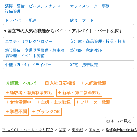
清掃・警備・ビルメンテナンス・
オフィスワーク・事務
ブランクOK
ミドル（40代～）活躍中
設備管理
エルダー（50代～）活躍中
シニア（60代～）活躍中
ドライバー・配達
飲食・フード
高収入・高額
ボーナス・賞与あり
国立市の人気の職種からバイト・アルバイト・パートを探す
昇給あり
完全週休2日制
エステ・リフレクソロジー
入出庫・商品管理・検品・検査
フルタイム歓迎
禁煙・分煙
施設警備・交通誘導警備・駐車輪
塾講師・家庭教師
駅直結・駅チカ
車通勤OK
場管理・イベント警備
バイク通勤OK
自転車通勤OK
中型（2t・4t）ドライバー
家電・携帯販売
残業少なめ（月20h未満）
交通費支給
社会保険あり
産休・育休取得実績あり
介護職・ヘルパー
入社日応相談
未経験歓迎
退職金・財形貯蓄制度あり
各種手当（家族・役職・インセン
経験者・有資格者歓迎
新卒・第二新卒歓迎
ティブなど）あり
制服貸与
研修制度あり
女性活躍中
主婦・主夫歓迎
フリーター歓迎
資格取得支援制度あり
学歴不問
ブランクOK
同じ職種から求人を探す
もっと見る
アルバイト・バイト・求人TOP
関東
東京都
国立市
株式会社kotrio /
医療・介護・福祉