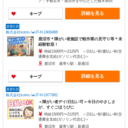
ア：宇都宮市・鹿沼市を中心とした栃木県内
詳細を見る
キープ
派遣社員
株式会社kotrio /●UT-H-1906988
鹿沼市＊障がい者施設で軽作業の見守り等＊未
経験歓迎！
時給1500円〜2125円 ＜日払い有/週払い有/交
通費全支給(ガソリン代含む)＞
鹿沼市 最寄り駅：新鹿沼
詳細を見る
キープ
派遣社員
株式会社kotrio /●UT-H-1977982
＜障がい者デイ/日払い可＞今日のやさしさ
が、すぐごほうびに
時給1500円〜2125円 ＜日払い有/週払い有/交
通費全支給(ガソリン代含む)＞
鹿沼市 最寄り駅：新鹿沼