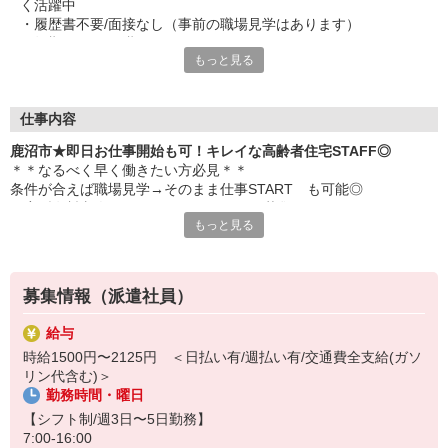
く活躍中
・履歴書不要/面接なし（事前の職場見学はあります）
・短期2ヶ月〜長期OK
もっと見る
仕事内容
鹿沼市★即日お仕事開始も可！キレイな高齢者住宅STAFF◎
＊＊なるべく早く働きたい方必見＊＊
条件が合えば職場見学→そのまま仕事START も可能◎
住宅型有料老人ホームのサポートSTAFF募集♪
もっと見る
主な業務内容
■施設内の清掃
■生活相談やお話相手
募集情報（派遣社員）
■買い物代行
■個人に合わせた生活介助 など
給与
時給1500円〜2125円 ＜日払い有/週払い有/交通費全支給(ガソ
★応募完了後は専属コーディネーターがあなたの仕事探しを徹底サ
リン代含む)＞
ポート★
勤務時間・曜日
・働き始める時期
・希望時給
【シフト制/週3日〜5日勤務】
・勤務曜日や勤務頻度
7:00-16:00