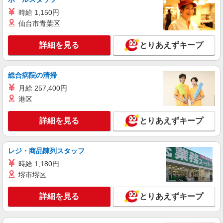
詳細を見る
キープ
時給 1,150円
仙台市青葉区
派遣社員
株式会社kotrio /●UT-H-1980910
詳細を見る
とりあえずキープ
＜鹿沼市＞障がい者支援員募集！≪面接なし
≫≪週3日OK≫
時給1500円〜2125円 ＜日払い有/週払い有/交
総合病院の清掃
通費全支給(ガソリン代含む)＞
月給 257,400円
鹿沼市 最寄り駅：新鹿沼
港区
詳細を見る
キープ
詳細を見る
とりあえずキープ
派遣社員
株式会社kotrio /●UT-H-2005952
レジ・商品陳列スタッフ
鹿沼市｜障がい者施設で軽作業の見守りなど＊
時給 1,180円
未経験歓迎！
堺市堺区
時給1500円〜2125円 ＜日払い有/週払い有/交
通費全支給(ガソリン代含む)＞
詳細を見る
とりあえずキープ
鹿沼市 最寄り駅：新鹿沼