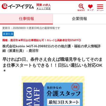
関東
の求人
▼エリア変更
仕事情報
企業情報
更新日：2026/08/03 ※更新日時点の最新情報です
派遣社員
職種：鹿沼市★即日お仕事開始も可！キレイな高齢者住宅STAFF◎
株式会社kotrio /●UT-H-2069211のその他介護・福祉の求人情報詳
細（派遣社員） - 鹿沼市
早ければ3日、条件さえ合えば職場見学をしてそのま
ま仕事スタートもできる！！日払い週払いも対応OK
＊