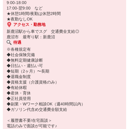
・通勤時間
9:00-18:00
など、条件含めどんなことでもご相談ください！
17:00-翌9:00 など
★休憩1時間/夜勤は休憩2時間
★夜勤なしOK
アクセス・勤務地
新鹿沼駅から車でスグ 交通費全支給◎
鹿沼市 最寄り駅：新鹿沼
待遇
※各種規定有
◆社会保険完備
◆無料定期健康診断
◆日払い・週払い可
◆短期（2ヶ月）〜長期
◆退職金制度
◆資格支援（介護資格のみ）
◆有給休暇
◆産休・育休
◆正社員登用
◆副業・Wワーク相談OK（週40時間以内）
◆ガソリン代含め交通費全額支給
＜履歴書不要/在宅面談＞
電話のみで面談が可能です♪