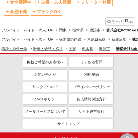
女性活躍中
主婦・主夫歓迎
フリーター歓迎
資格取得支援制度あり
学歴不問
ブランクOK
同じ職種から求人を探す
もっと見る
医療・介護・福祉
アルバイト・バイト・求人TOP
関東
栃木県
鹿沼市
株式会社kotrio /
同じ特徴から求人を探す
アルバイト・バイト・求人TOP
栃木県の路線
東武日光線
新鹿沼駅
株式
未経験歓迎
ミドル（40代～）活躍中
職種・条件一覧
医療・介護・福祉
関東
栃木県
鹿沼市
株式会社kotr
ボーナス・賞与あり
車通勤OK
掲載ご希望のお客様へ
よくある質問
交通費支給
社会保険あり
産休・育休取得実績あり
お問い合わせ
利用規約
リンクについて
プライバシーポリシー
Cookieポリシー
個人情報保護方針
メールサービスについて
サイト運営会社
サイトマップ