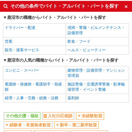
入社日応相談
未経験歓迎
その他の条件でバイト・アルバイト・パートを探す
経験者・有資格者歓迎
新卒・第二新卒歓迎
鹿沼市の職種からバイト・アルバイト・パートを探す
女性活躍中
主婦・主夫歓迎
ドライバー・配達
清掃・警備・ビルメンテナンス・
フリーター歓迎
学歴不問
設備管理
ブランクOK
ミドル（40代～）活躍中
営業
飲食・フード
エルダー（50代～）活躍中
シニア（60代～）活躍中
販売・接客サービス
ヘルス・ビューティー
高収入・高額
ボーナス・賞与あり
鹿沼市の人気の職種からバイト・アルバイト・パートを探す
昇給あり
完全週休2日制
コンビニ・スーパー
建物管理・設備管理・マンション
フルタイム歓迎
禁煙・分煙
管理員
駅直結・駅チカ
車通勤OK
看護師・保健師・看護助手・助産
施設警備・交通誘導警備・駐車輪
バイク通勤OK
自転車通勤OK
師
場管理・イベント警備
残業少なめ（月20h未満）
交通費支給
経理・人事・労務・総務・法務
薬剤師
社会保険あり
産休・育休取得実績あり
退職金・財形貯蓄制度あり
各種手当（家族・役職・インセン
その他介護・福祉
入社日応相談
未経験歓迎
ティブなど）あり
経験者・有資格者歓迎
新卒・第二新卒歓迎
制服貸与
研修制度あり