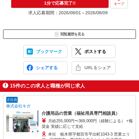
1分で応募完了!!
キープ
求人応募期間：2026/08/01～2026/08/09
閲覧履歴を見る
ブックマーク
ポストする
シェアする
URLをシェア
15
件のこの求人と職種が同じ求人
正社員
株式会社キガ
介護用品の営業（福祉用具専門相談員）
月給255,000円〜369,000円（経験による） +報
奨金 実績に応じて支給
本社 栃木県宇都宮市平出町1043-3 営業エリ