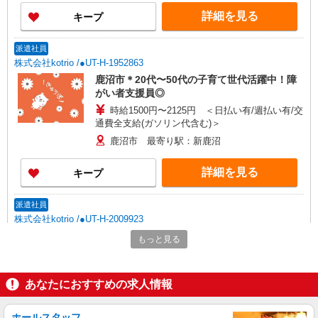
詳細を見る
キープ
派遣社員
株式会社kotrio /●UT-H-1952863
鹿沼市＊20代〜50代の子育て世代活躍中！障
がい者支援員◎
時給1500円〜2125円 ＜日払い有/週払い有/交
通費全支給(ガソリン代含む)＞
鹿沼市 最寄り駅：新鹿沼
詳細を見る
キープ
派遣社員
株式会社kotrio /●UT-H-2009923
できないことだけ、そっとお手伝い＊障がい者
もっと見る
デイサービスSTAFF
時給1500円〜2125円 ＜日払い有/週払い有/交
通費全支給(ガソリン代含む)＞
あなたにおすすめの求人情報
鹿沼市 最寄り駅：新鹿沼
ホールスタッフ