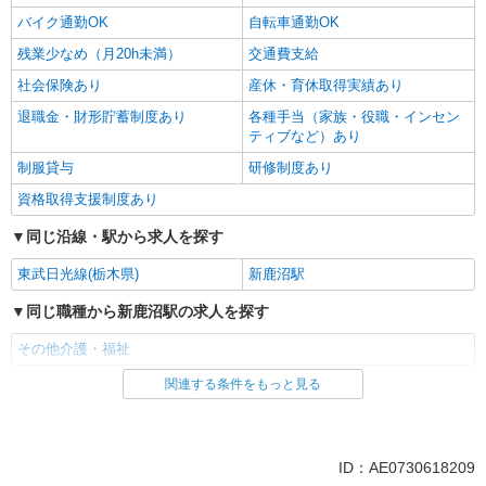
バイク通勤OK
自転車通勤OK
残業少なめ（月20h未満）
交通費支給
社会保険あり
産休・育休取得実績あり
退職金・財形貯蓄制度あり
各種手当（家族・役職・インセン
ティブなど）あり
制服貸与
研修制度あり
資格取得支援制度あり
同じ沿線・駅から求人を探す
東武日光線(栃木県)
新鹿沼駅
同じ職種から新鹿沼駅の求人を探す
その他介護・福祉
関連する条件をもっと見る
同じ雇用形態から新鹿沼駅の求人を探す
派遣社員
同じ特徴から新鹿沼駅の求人を探す
ID：AE0730618209