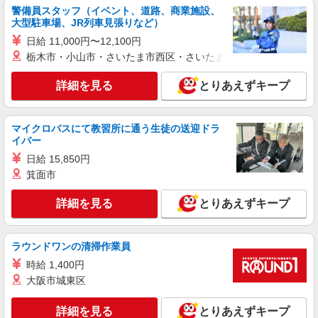
キープ
警備員スタッフ（イベント、道路、商業施設、
大型駐車場、JR列車見張りなど）
パート
日給 11,000円〜12,100円
株式会社TNプランテーション
栃木市・小山市・さいたま市西区・さいたま市岩槻区・久喜市・
就労支援スタッフ
時給1,080円〜 （経験・能力考慮します）
詳細を見る
とりあえずキープ
栃木県鹿沼市上奈良部町67番地 株式会社TNプ
ランテーション
マイクロバスにて教習所に通う生徒の送迎ドラ
イバー
詳細を見る
キープ
日給 15,850円
箕面市
正社員
株式会社TNプランテーション
詳細を見る
とりあえずキープ
就労支援スタッフ
月給200,000円〜250,000円 （経験・能力考慮
します） ※処遇改善手当一律3,000円含む
ラウンドワンの清掃作業員
栃木県鹿沼市上奈良部町67番地 株式会社TNプ
時給 1,400円
ランテーション
大阪市城東区
詳細を見る
キープ
詳細を見る
とりあえずキープ