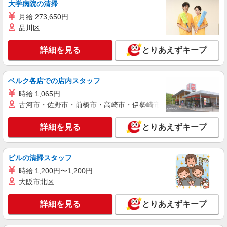
詳細を見る
大学病院の清掃
キープ
月給 273,650円
派遣社員
品川区
株式会社kotrio /●UT-H-2001645
鹿沼市の就労支援施設＊福祉の経験/スキルが
詳細を見る
とりあえずキープ
身につく仕事♪
時給1400円〜 ＜日払い有/週払い有/交通費全
支給(ガソリン代含む)＞
ベルク各店での店内スタッフ
鹿沼市
時給 1,065円
古河市・佐野市・前橋市・高崎市・伊勢崎市・太田市・館林市・
詳細を見る
キープ
詳細を見る
とりあえずキープ
派遣社員
株式会社kotrio /●UT-H-2001646
ビルの清掃スタッフ
鹿沼市の就労支援施設★人気のサポートスタッ
フ募集♪
時給 1,200円〜1,200円
大阪市北区
時給1400円〜 ＜日払い有/週払い有/交通費全
支給(ガソリン代含む)＞
詳細を見る
とりあえずキープ
鹿沼市
詳細を見る