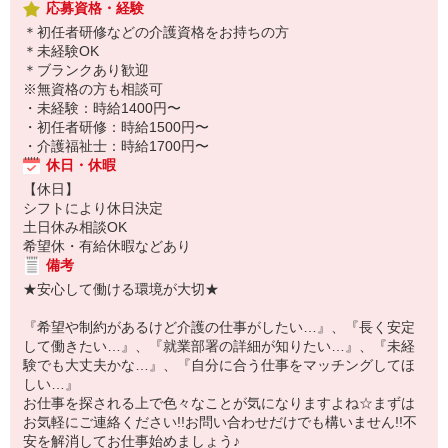
応募資格・経験
＊初任者研修などの介護資格をお持ちの方
＊未経験OK
＊ブランクあり歓迎
※無資格の方も相談可
・未経験：時給1400円〜
・初任者研修：時給1500円〜
・介護福祉士：時給1700円〜
休日・休暇
【休日】
シフトにより休日決定
土日休み相談OK
希望休・有給休暇などあり
備考
★安心して働ける環境が大切★
『希望や制約があるけど介護の仕事がしたい…』、『長く安定
して働きたい…』、『就業部署の詳細が知りたい…』、『未経
験でも大丈夫かな…』、『自分に合う仕事をマッチングしてほ
しい…』
お仕事を探される上で色々なことが気になりますよね☆まずは
お気軽にご連絡ください!!お問い合わせだけでも構いません!!不
安を解消してお仕事始めましょう♪