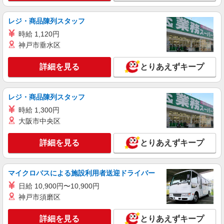
【1日1.2万〜】竹ノ塚駅☆シーツ交換・食事配
膳など
レジ・商品陳列スタッフ
時給1650円〜2312円 ＜日払い有/週払い有/交
通費全支給(ガソリン代含む)＞
時給 1,120円
神戸市垂水区
東京都足立区 ※最寄り駅：竹ノ塚
詳細を見る
とりあえずキープ
詳細を見る
キープ
レジ・商品陳列スタッフ
時給 1,300円
大阪市中央区
詳細を見る
とりあえずキープ
マイクロバスによる施設利用者送迎ドライバー
日給 10,900円〜10,900円
神戸市須磨区
詳細を見る
とりあえずキープ