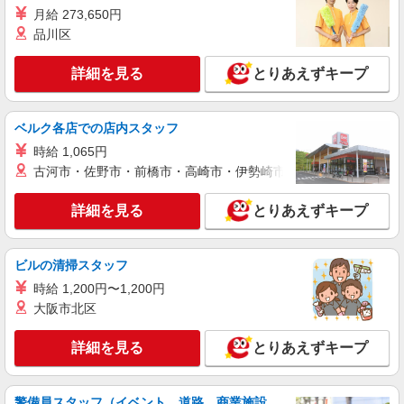
東京都足立区内の病院
月給 273,650円
品川区
詳細を見る
キープ
詳細を見る
とりあえずキープ
NEW
派遣社員
株式会社スタッフサービス・メディカル 東東京医療オフィス（お仕
ベルク各店での店内スタッフ
事No.W10515925）
看護助手
時給 1,065円
古河市・佐野市・前橋市・高崎市・伊勢崎市・太田市・館林市・
時給1400円
東京都足立区内の病院
詳細を見る
とりあえずキープ
詳細を見る
キープ
ビルの清掃スタッフ
NEW
派遣社員
時給 1,200円〜1,200円
株式会社スタッフサービス・メディカル 東東京医療オフィス（お仕
大阪市北区
事No.W10514679）
看護助手
詳細を見る
とりあえずキープ
時給1400円
東京都足立区内の病院
警備員スタッフ（イベント、道路、商業施設、