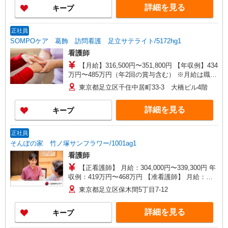
詳細を見る
キープ
正社員
SOMPOケア 葛飾 訪問看護 足立サテライト/5172hg1
看護師
【月給】316,500円〜351,800円 【年収例】434
万円〜485万円（年2回の賞与含む） ※月給は職務
手当、働きがい向上手当等、毎月平均的に支払わ
東京都足立区千住中居町33-3 大橋ビル4階
れる手当を含みます。 ◎月給は経験により異なり
ます。 ◎残業時は別途時間外手当支給（超過1
詳細を見る
キープ
分〜） ◎賞与 基本給2.08ヶ月分/年支給
正社員
そんぽの家 竹ノ塚サンフラワー/1001ag1
看護師
【正看護師】 月給：304,000円〜339,300円 年
収例：419万円〜468万円 【准看護師】 月給：
278,300円〜313,600円 年収例：383万円〜432万円
東京都足立区保木間5丁目7-12
【賞与】あり（年2回） ※月給は職務手当、働き
がい向上手当、日祝手当（月平均2回分）等、 毎
詳細を見る
キープ
月平均的に支払われる手当を含みます。 ◎月給は
経験により異なります。 ◎残業時は別途時間外手