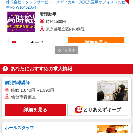
株式会社スタッフサービス・メディカル 東東京医療オフィス（お仕
事No.W10432864）
看護助手
時給1500円
東京都足立区内の病院
詳細を見る
キープ
もっと見る
NEW
派遣社員
株式会社スタッフサービス・メディカル 東東京医療オフィス（お仕
事No.W10515926）
あなたにおすすめの求人情報
看護助手
時給1400円
個別指導講師
東京都足立区内の病院
時給 1,040円〜1,390円
仙台市青葉区
詳細を見る
キープ
詳細を見る
とりあえずキープ
NEW
派遣社員
株式会社スタッフサービス・メディカル 東東京医療オフィス（お仕
ホールスタッフ
事No.W10479946）