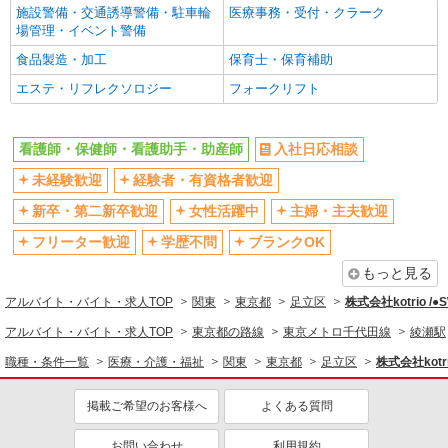
施設警備・交通誘導警備・駐車輪
医療事務・受付・クラーク
フルタイム歓迎
禁煙・分煙
場管理・イベント警備
駅直結・駅チカ
車通勤OK
食品製造・加工
保育士・保育補助
バイク通勤OK
自転車通勤OK
エステ・リフレクソロジー
フォークリフト
残業少なめ（月20h未満）
交通費支給
社会保険あり
産休・育休取得実績あり
看護師・保健師・看護助手・助産師
入社日応相談
退職金・財形貯蓄制度あり
各種手当（家族・役職・インセン
未経験歓迎
経験者・有資格者歓迎
ティブなど）あり
制服貸与
研修制度あり
新卒・第二新卒歓迎
女性活躍中
主婦・主夫歓迎
資格取得支援制度あり
フリーター歓迎
学歴不問
ブランクOK
同じ職種から求人を探す
もっと見る
アルバイト・バイト・求人TOP
関東
東京都
足立区
株式会社kotrio /
医療・介護・福祉
アルバイト・バイト・求人TOP
東京都の路線
東京メトロ千代田線
綾瀬駅
看護師・保健師・看護助手・助産師
職種・条件一覧
医療・介護・福祉
関東
東京都
足立区
株式会社kotr
同じ特徴から求人を探す
掲載ご希望のお客様へ
よくある質問
未経験歓迎
ミドル（40代～）活躍中
ボーナス・賞与あり
車通勤OK
お問い合わせ
利用規約