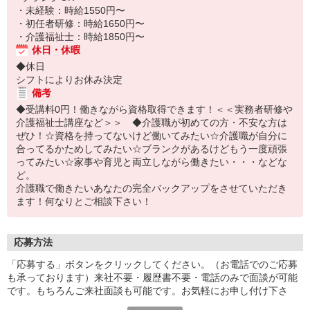
・未経験：時給1550円〜
・初任者研修：時給1650円〜
・介護福祉士：時給1850円〜
休日・休暇
◆休日
シフトによりお休み決定
備考
◆受講料0円！働きながら資格取得できます！＜＜実務者研修や
介護福祉士講座など＞＞ ◆介護職が初めての方・不安な方は
ぜひ！☆資格を持ってないけど働いてみたい☆介護職が自分に
合ってるかためしてみたい☆ブランクがあるけどもう一度頑張
ってみたい☆家事や育児と両立しながら働きたい・・・などな
ど。
介護職で働きたいあなたの完全バックアップをさせていただき
ます！何なりとご相談下さい！
応募方法
「応募する」ボタンをクリックしてください。（お電話でのご応募
も承っております）来社不要・履歴書不要・電話のみで面談が可能
です。もちろんご来社面談も可能です。お気軽にお申し付け下さ
い。