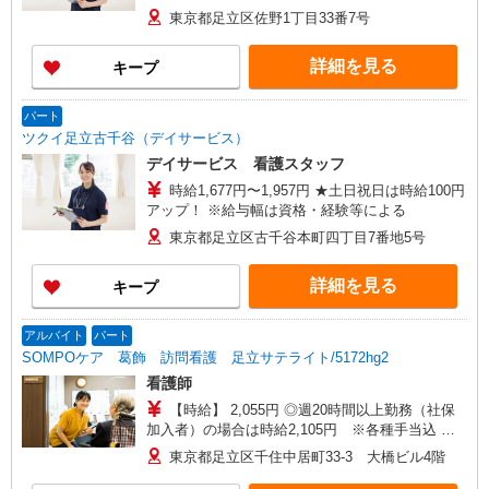
東京都足立区佐野1丁目33番7号
詳細を見る
キープ
パート
ツクイ足立古千谷（デイサービス）
デイサービス 看護スタッフ
時給1,677円〜1,957円 ★土日祝日は時給100円
アップ！ ※給与幅は資格・経験等による
東京都足立区古千谷本町四丁目7番地5号
詳細を見る
キープ
アルバイト
パート
SOMPOケア 葛飾 訪問看護 足立サテライト/5172hg2
看護師
【時給】 2,055円 ◎週20時間以上勤務（社保
加入者）の場合は時給2,105円 ※各種手当込 ◎
時給は経験によって異なります
東京都足立区千住中居町33-3 大橋ビル4階