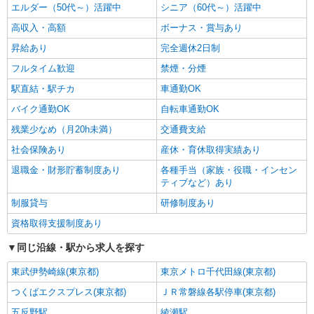
エルダー（50代～）活躍中
シニア（60代～）活躍中
高収入・高額
ボーナス・賞与あり
昇給あり
完全週休2日制
フルタイム歓迎
禁煙・分煙
駅直結・駅チカ
車通勤OK
バイク通勤OK
自転車通勤OK
残業少なめ（月20h未満）
交通費支給
社会保険あり
産休・育休取得実績あり
退職金・財形貯蓄制度あり
各種手当（家族・役職・インセン
ティブなど）あり
制服貸与
研修制度あり
資格取得支援制度あり
同じ沿線・駅から求人を探す
東武伊勢崎線(東京都)
東京メトロ千代田線(東京都)
つくばエクスプレス(東京都)
ＪＲ常磐線各駅停車(東京都)
五反野駅
綾瀬駅