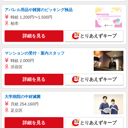
派遣社員
アパレル用品や雑貨のピッキング検品
株式会社トラストグロース 新宿本社 第1営業部
時給 1,200円〜1,500円
有料老人ホームでの看護師
柏市
時給：2100円
東京都足立区
詳細を見る
とりあえずキープ
詳細を見る
キープ
マンションの受付・案内スタッフ
派遣社員
時給 2,000円
株式会社トラストグロース 新宿本社 第1営業部
渋谷区
介護老人保健施設での看護師
時給：2200円〜2300円 ※資格や経験などによ
詳細を見る
とりあえずキープ
る
東京都足立区
大学病院の中材滅菌
詳細を見る
キープ
月給 254,160円
足立区
派遣社員
株式会社kotrio /●SW-H1-1665564
詳細を見る
とりあえずキープ