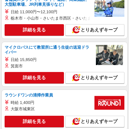
大型駐車場、JR列車見張りなど）
詳細を見る
キープ
日給 11,000円〜12,100円
NEW
栃木市・小山市・さいたま市西区・さいたま市岩槻区・久喜市・
派遣社員
株式会社スタッフサービス・メディカル 東東京医療オフィス（お仕
事No.W10434186）
詳細を見る
とりあえずキープ
看護助手
時給1500円
マイクロバスにて教習所に通う生徒の送迎ドラ
東京都足立区内の病院
イバー
日給 15,850円
詳細を見る
キープ
箕面市
NEW
派遣社員
詳細を見る
とりあえずキープ
株式会社スタッフサービス・メディカル 東東京医療オフィス（お仕
事No.W10487531）
看護助手
ラウンドワンの清掃作業員
時給1400円
時給 1,400円
大阪市城東区
東京都足立区内の病院
詳細を見る
とりあえずキープ
詳細を見る
キープ