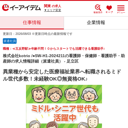
関東
の求人
▼エリア変更
仕事情報
企業情報
更新日：2026/08/03 ※更新日時点の最新情報です
派遣社員
職種：≪五反野駅≫年齢不問！０からスタートでも活躍できる看護助手♪
株式会社kotrio /●SW-H1-2024211の看護師・保健師・看護助手・助
産師の求人情報詳細（派遣社員） - 足立区
異業種から安定した医療福祉業界へ転職されるミド
ル世代多数！未経験OK◎無資格OK♪