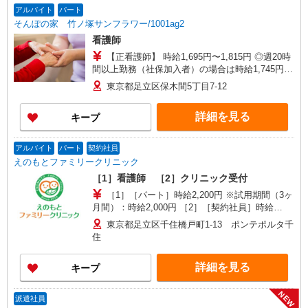
当支給（超過1分〜） ◎賞与 基本給2.08ヶ月分/
アルバイト
パート
年支給
そんぽの家 竹ノ塚サンフラワー/1001ag2
看護師
【正看護師】 時給1,695円〜1,815円 ◎週20時
間以上勤務（社保加入者）の場合は時給1,745円〜
1,865円 【准看護師】 時給1,395円〜1,515円 ◎週
東京都足立区保木間5丁目7-12
20時間以上勤務（社保加入者）の場合は時給1,445
円〜1,565円 ※各種手当込 ※時給は経験により異
詳細を見る
キープ
なる
アルバイト
パート
契約社員
えのもとファミリークリニック
［1］看護師 ［2］クリニック受付
［1］［パート］時給2,200円 ※試用期間（3ヶ
月間）：時給2,000円 ［2］［契約社員］時給
1,226円〜1,500円 ※医療事務経験年数により異な
東京都足立区千住橋戸町1-13 ポンテポルタ千
る ※試用期間（3ヶ月間）：時給1,226円〜1,400
住
円
詳細を見る
キープ
NEW
派遣社員