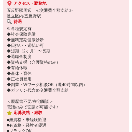
アクセス・勤務地
五反野駅周辺 ≪交通費全額支給≫
足立区内/五反野駅
待遇
※各種規定有
◆社会保険完備
◆無料定期健康診断
◆日払い・週払い可
◆短期（2ヶ月）〜長期
◆退職金制度
◆資格支援（介護資格のみ）
◆有給休暇
◆産休・育休
◆正社員登用
◆副業・Wワーク相談OK（週40時間以内）
◆ガソリン代含め交通費全額支給
＜履歴書不要/在宅面談＞
電話のみで面談が可能です♪
応募資格・経験
■無資格・未経験歓迎
■有資格・経験者優遇
■ブランクOK