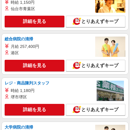
看護助手
時給 1,150円
仙台市青葉区
時給1400円
東京都足立区内の病院
詳細を見る
とりあえずキープ
詳細を見る
キープ
総合病院の清掃
NEW
派遣社員
月給 257,400円
株式会社スタッフサービス・メディカル 東東京医療オフィス（お仕
港区
事No.W10479949）
看護助手
詳細を見る
とりあえずキープ
時給1400円
東京都足立区内の病院
レジ・商品陳列スタッフ
詳細を見る
キープ
時給 1,180円
堺市堺区
NEW
派遣社員
株式会社スタッフサービス・メディカル 東東京医療オフィス（お仕
詳細を見る
とりあえずキープ
事No.W10434188）
看護助手
時給1500円
大学病院の清掃