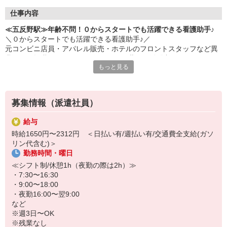
仕事内容
≪五反野駅≫年齢不問！０からスタートでも活躍できる看護助手♪
＼０からスタートでも活躍できる看護助手♪／
元コンビニ店員・アパレル販売・ホテルのフロントスタッフなど異
業種から転職された40・50代のミドル世代が活躍中♪
もっと見る
＜おもな仕事内容＞
＊備品管理
＊シーツ交換
募集情報（派遣社員）
＊患者さんの誘導
＊入浴や食事などの介助 など
給与
時給1650円〜2312円 ＜日払い有/週払い有/交通費全支給(ガソ
環境、待遇どちらも良好◎
リン代含む)＞
病院勤務が初めての方の定着率も高め☆
勤務時間・曜日
お試し2ヶ月〜の勤務も大歓迎です♪
≪シフト制/休憩1h（夜勤の際は2h）≫
・7:30〜16:30
・9:00〜18:00
・夜勤16:00〜翌9:00
など
※週3日〜OK
※残業なし