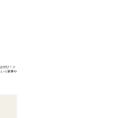
はぜひ！☆
たい☆家事や