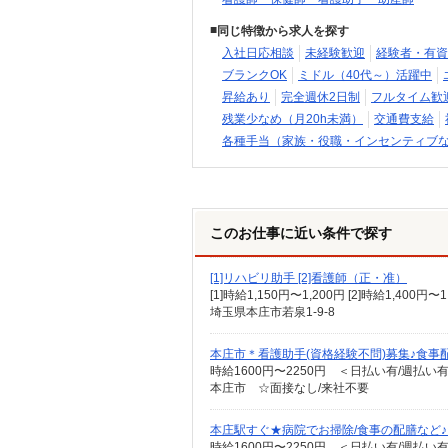
同じ特徴から求人を探す
入社日応相談
未経験歓迎
経験者・有資
ブランクOK
ミドル（40代～）活躍中
昇給あり
完全週休2日制
フルタイム歓
残業少なめ（月20h未満）
交通費支給
各種手当（家族・役職・インセンティブ
このお仕事に近い条件で探す
[1]リハビリ助手 [2]看護師（正・准）
[1]時給1,150円〜1,200円 [2]時給1,4
埼玉県本庄市若泉1-9-8
本庄市＊看護助手(資格経験不問)募集♪食事
時給1600円〜2250円 ＜日払い有/週払い
本庄市 ☆面接なし/来社不要
本庄駅すぐ★病院でお掃除/食事の配膳など
時給1600円〜2250円 ＜日払い有/週払い