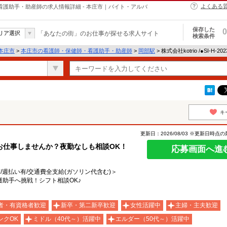
よくある
・保健師・看護助手・助産師の求人情報詳細 - 本庄市｜バイト・アルバ
保存した
0
リア選択
「あなたの街」のお仕事が探せる求人サイト
検索条件
本庄市
>
本庄市の看護師・保健師・看護助手・助産師
>
岡部駅
> 株式会社kotrio /●SI-H-
キ
更新日：2026/08/03 ※更新日時点
お仕事しませんか？夜勤なしも相談OK！
応募画面へ進
有/週払い有/交通費全支給(ガソリン代含む)＞
助手へ挑戦！シフト相談OK♪
者・有資格者歓迎
新卒・第二新卒歓迎
女性活躍中
主婦・主夫歓迎
ンクOK
ミドル（40代～）活躍中
エルダー（50代～）活躍中