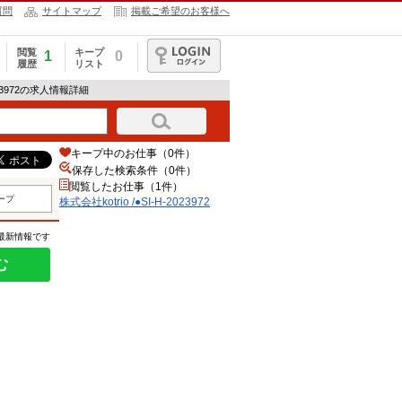
質問
サイトマップ
掲載ご希望のお客様へ
閲覧
キープ
1
0
履歴
リスト
ログイン
2023972の求人情報詳細
キープ中のお仕事（0件）
保存した検索条件（
0
件）
閲覧したお仕事（1件）
ープ
株式会社kotrio /●SI-H-2023972
の最新情報です
む