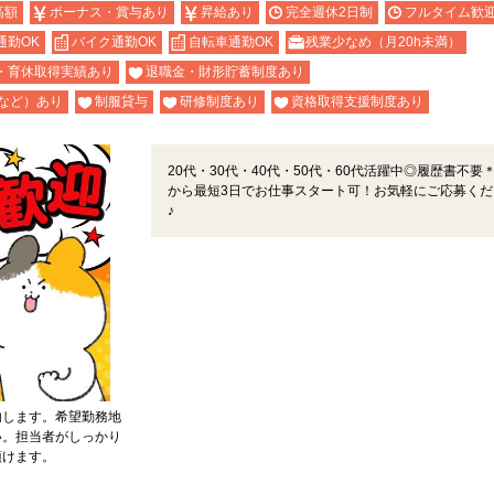
高額
ボーナス・賞与あり
昇給あり
完全週休2日制
フルタイム歓
通勤OK
バイク通勤OK
自転車通勤OK
残業少なめ（月20h未満）
・育休取得実績あり
退職金・財形貯蓄制度あり
など）あり
制服貸与
研修制度あり
資格取得支援制度あり
20代・30代・40代・50代・60代活躍中◎履歴書不要
から最短3日でお仕事スタート可！お気軽にご応募くだ
♪
内します。希望勤務地
い。担当者がしっかり
頂けます。