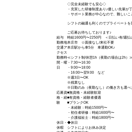
◇完全未経験でも安心◇
・充実した研修制度あり♪優しい先輩が
・サポート業務が中心なので、難しいこ
シフトの融通も利くのでプライベートを
ご応募お待ちしております♪
給与
時給1600円〜2250円 ＜日払い有/週
勤務地
本庄市 ☆面接なし/来社不要
交通ア
本庄駅から車5分 車通勤OK♪
クセス
勤務時
≪シフト制/休憩1h（夜勤の場合は2h）
間・曜
・7:30〜16:30
日
・9:00〜18:00
・16:00〜翌9:00 など
※週3日〜OK
※残業なし
※日勤のみ（夜勤なし）の働き方も選べ
応募資
■無資格・未経験歓迎
格・経
■有資格・経験者優遇
験
■ブランクOK
・未経験：時給1500円〜
・初任者研修：時給1600円〜
・介護福祉士：時給1800円〜
休日・
◆休日
休暇
シフトによりお休み決定