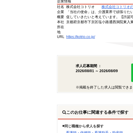
企業情報
社名
株式会社コトリオ
株式会社コトリオ
企業
「当社の使命」は、介護業界で頑張りた
概要
促していきたいと考えています。【許認可番号】
本社
京都府京都市下京区塩小路通西洞院東入東塩
所在
地
URL
https://kotrio.co.jp/
求人応募期間 ：
2026/08/01 ～ 2026/08/09
※掲載を終了した求人は閲覧できま
このお仕事に関連する条件で探す
同じ職種から求人を探す
看護師・保健師・看護助手・助産師