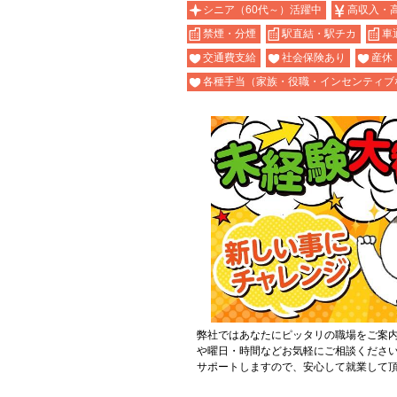
シニア（60代～）活躍中
高収入・
禁煙・分煙
駅直結・駅チカ
車
交通費支給
社会保険あり
産休
各種手当（家族・役職・インセンティブ
弊社ではあなたにピッタリの職場をご案
や曜日・時間などお気軽にご相談くださ
サポートしますので、安心して就業して