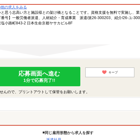
の他の求人をみる
いと思う志高い方と施設様との架け橋となることです。資格支援を無料で実施し、業
一般労働者派遣、人材紹介・育成事業 派遣/派26-300203、紹介/26-ユ-300
小路町843-2 日本生命京都ヤサカビル8F
応募画面へ進む
キープ
1分で応募完了!!
せんので、プリントアウトして保管をお願いします。
同じ雇用形態から求人を探す
派遣社員