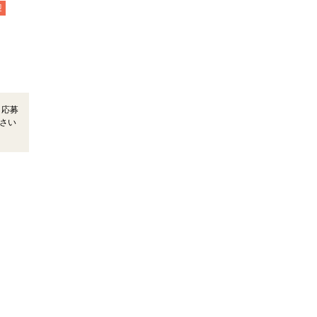
迎
＊応募
さい