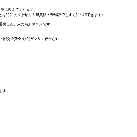
丁寧に教えてくれます。
とは特にありません！無資格・未経験でもすぐに活躍できます♪
重視したい人にもおススメです！
払い有/交通費全支給(ガソリン代含む)＞
≫
ます！