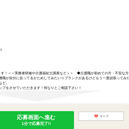
内）
ます！＜＜実務者研修や介護福祉士講座など＞＞ ◆介護職が初めての方・不安な方
護職が自分に合ってるかためしてみたい☆ブランクがあるけどもう一度頑張ってみ
など。
ップをさせていただきます！何なりとご相談下さい！
応募画面へ進む
キープ
1分で応募完了!!