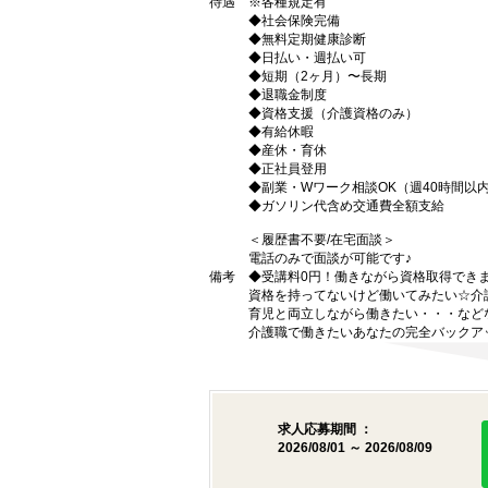
待遇
※各種規定有
◆社会保険完備
◆無料定期健康診断
◆日払い・週払い可
◆短期（2ヶ月）〜長期
◆退職金制度
◆資格支援（介護資格のみ）
◆有給休暇
◆産休・育休
◆正社員登用
◆副業・Wワーク相談OK（週40時間以
◆ガソリン代含め交通費全額支給
＜履歴書不要/在宅面談＞
電話のみで面談が可能です♪
備考
◆受講料0円！働きながら資格取得でき
資格を持ってないけど働いてみたい☆介
育児と両立しながら働きたい・・・など
介護職で働きたいあなたの完全バックア
求人応募期間 ：
2026/08/01 ～ 2026/08/09