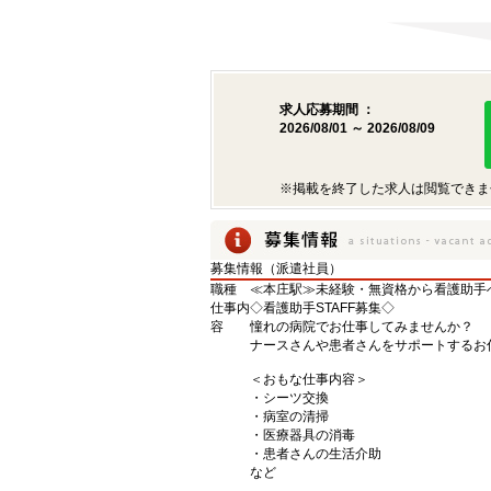
求人応募期間 ：
2026/08/01 ～ 2026/08/09
※掲載を終了した求人は閲覧できま
募集情報（派遣社員）
職種
≪本庄駅≫未経験・無資格から看護助手へ
仕事内
◇看護助手STAFF募集◇
容
憧れの病院でお仕事してみませんか？
ナースさんや患者さんをサポートするお
＜おもな仕事内容＞
・シーツ交換
・病室の清掃
・医療器具の消毒
・患者さんの生活介助
など