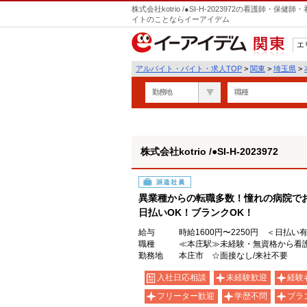
株式会社kotrio /●SI-H-2023972の看護師
イトのことならイーアイデム
エ
関東
アルバイト・バイト・求人TOP
>
関東
>
埼玉県
>
勤務地
職種
株式会社kotrio /●SI-H-2023972
派遣社員
異業種からの転職多数！憧れの病院で
日払いOK！ブランクOK！
給与
時給1600円〜2250円 ＜日払い
職種
≪本庄駅≫未経験・無資格から看護
勤務地
本庄市 ☆面接なし/来社不要
入社日応相談
未経験歓迎
経験
フリーター歓迎
学歴不問
ブラ