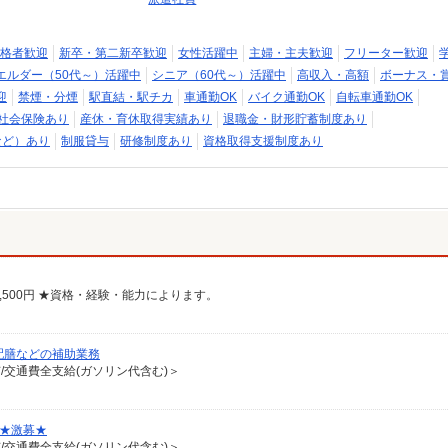
格者歓迎
新卒・第二新卒歓迎
女性活躍中
主婦・主夫歓迎
フリーター歓迎
エルダー（50代～）活躍中
シニア（60代～）活躍中
高収入・高額
ボーナス・
迎
禁煙・分煙
駅直結・駅チカ
車通勤OK
バイク通勤OK
自転車通勤OK
社会保険あり
産休・育休取得実績あり
退職金・財形貯蓄制度あり
など）あり
制服貸与
研修制度あり
資格取得支援制度あり
00円〜1,500円 ★資格・経験・能力によります。
配膳などの補助業務
有/交通費全支給(ガソリン代含む)＞
♪★激募★
有/交通費全支給(ガソリン代含む)＞