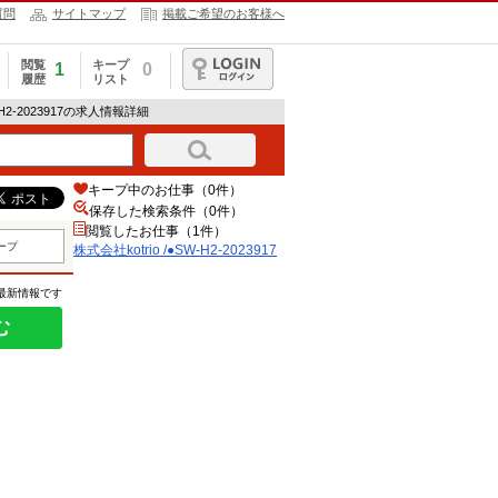
質問
サイトマップ
掲載ご希望のお客様へ
閲覧
キープ
1
0
履歴
リスト
ログイン
W-H2-2023917の求人情報詳細
キープ中のお仕事（0件）
保存した検索条件（
0
件）
閲覧したお仕事（1件）
ープ
株式会社kotrio /●SW-H2-2023917
の最新情報です
む