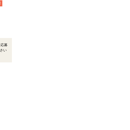
迎
＊応募
さい