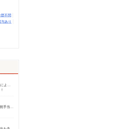
学歴不問
賞与あり
介護福祉士：時給1,700円〜2,312円 初任者以上：時給1,500円〜2,162円 無資格の方：時給1,350円〜1,925円 ※給与幅は勤務先による +交通費、諸手当（勤務先による） +0円で介護資格が取れる （別途規定） ★給与日払い制度あり！
す！
【月給】320,500円〜372,900円 【年収例】440万円〜513万円（年2回の賞与含む） ※月給は職務手当、働きがい向上手当、日祝手当（月平均2回分）等、 毎月平均的に支払われる手当を含みます。 ◎月給は経験により異なります。 ◎残業時は別途時間外手当支給（超過1分〜） ◎賞与 基本給2.08ヶ月分/年支給
【月給】291,500円〜326,800円 【年収例】400万円〜450万円（年2回の賞与含む） ※働きがい向上手当等、毎月支払われる手当を含みます。 ◎月給は経験により異なります。 ◎残業時は別途時間外手当支給（超過1分〜） ◎賞与 基本給2.08ヶ月分/年支給