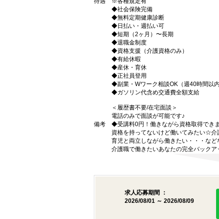
待遇
※各種規定有
◆社会保険完備
◆無料定期健康診断
◆日払い・週払い可
◆短期（2ヶ月）〜長期
◆退職金制度
◆資格支援（介護資格のみ）
◆有給休暇
◆産休・育休
◆正社員登用
◆副業・Wワーク相談OK（週40時間以
◆ガソリン代含め交通費全額支給
＜履歴書不要/在宅面談＞
電話のみで面談が可能です♪
備考
◆受講料0円！働きながら資格取得でき
資格を持ってないけど働いてみたい☆介
育児と両立しながら働きたい・・・など
介護職で働きたいあなたの完全バックア
求人応募期間 ：
2026/08/01 ～ 2026/08/09