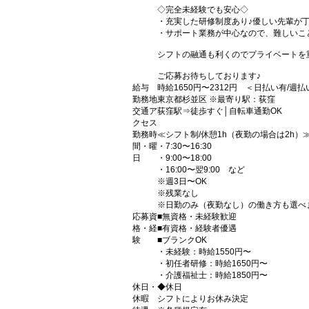
◇完全未経験でも安心◇
・充実した研修制度あり♪優しい先輩が
・サポート業務が中心なので、難しいこ
シフトの融通も利くのでプライベートを
ご応募お待ちしております♪
給与
時給1650円〜2312円 ＜日払い有/週
勤務地
東京都杉並区 ※最寄り駅：荻窪
交通ア
荻窪駅⇒徒歩すぐ│自転車通勤OK
クセス
勤務時
≪シフト制/休憩1h（夜勤の場合は2h）
間・曜
・7:30〜16:30
日
・9:00〜18:00
・16:00〜翌9:00 など
※週3日〜OK
※残業なし
※日勤のみ（夜勤なし）の働き方も選べ
応募資
■無資格・未経験歓迎
格・経
■有資格・経験者優遇
験
■ブランクOK
・未経験：時給1550円〜
・初任者研修：時給1650円〜
・介護福祉士：時給1850円〜
休日・
◆休日
休暇
シフトによりお休み決定