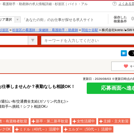
よくある
師・保健師・看護助手・助産師の求人情報詳細 - 杉並区｜バイト・アル
保存した
0
リア選択
「あなたの街」のお仕事が探せる求人サイト
検索条件
杉並区
>
杉並区の看護師・保健師・看護助手・助産師
>
阿佐ケ谷駅
> 株式会社kotrio /●S
キ
更新日：2026/08/03 ※更新日時点
お仕事しませんか？夜勤なしも相談OK！
応募画面へ進
有/週払い有/交通費全支給(ガソリン代含む)＞
助手へ挑戦！シフト相談OK♪
者・有資格者歓迎
新卒・第二新卒歓迎
女性活躍中
主婦・主夫歓迎
ンクOK
ミドル（40代～）活躍中
エルダー（50代～）活躍中