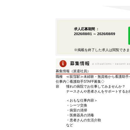
求人応募期間 ：
2026/08/01 ～ 2026/08/09
※掲載を終了した求人は閲覧できま
募集情報（派遣社員）
職種
≪荻窪駅≫未経験・無資格から看護助手へ
仕事内
◇看護助手STAFF募集◇
容
憧れの病院でお仕事してみませんか？
ナースさんや患者さんをサポートするお
＜おもな仕事内容＞
・シーツ交換
・病室の清掃
・医療器具の消毒
・患者さんの生活介助
など