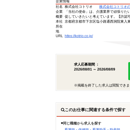
企業情報
社名
株式会社コトリオ
株式会社コトリオ
企業
「当社の使命」は、介護業界で頑張りた
概要
促していきたいと考えています。【許認可番号】
本社
京都府京都市下京区塩小路通西洞院東入東塩
所在
地
URL
https://kotrio.co.jp/
求人応募期間 ：
2026/08/01 ～ 2026/08/09
※掲載を終了した求人は閲覧できま
このお仕事に関連する条件で探す
同じ職種から求人を探す
看護師・保健師・看護助手・助産師