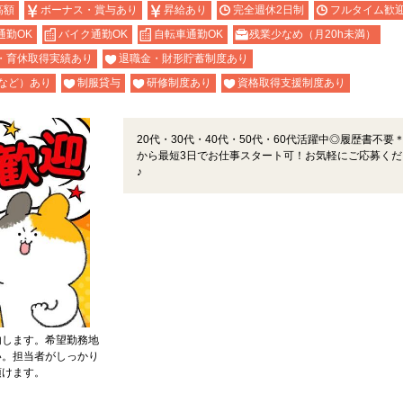
高額
ボーナス・賞与あり
昇給あり
完全週休2日制
フルタイム歓
通勤OK
バイク通勤OK
自転車通勤OK
残業少なめ（月20h未満）
・育休取得実績あり
退職金・財形貯蓄制度あり
など）あり
制服貸与
研修制度あり
資格取得支援制度あり
20代・30代・40代・50代・60代活躍中◎履歴書不要
から最短3日でお仕事スタート可！お気軽にご応募くだ
♪
内します。希望勤務地
い。担当者がしっかり
頂けます。