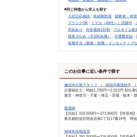
同じ特徴から求人を探す
入社日応相談
未経験歓迎
経験者・有資
ブランクOK
ミドル（40代～）活躍中
昇給あり
完全週休2日制
フルタイム歓
残業少なめ（月20h未満）
交通費支給
各種手当（家族・役職・インセンティブ
このお仕事に近い条件で探す
施設内介護スタッフ / 病院内看護助手 
東京・神奈川・千葉・埼玉・茨城・栃木・群
看護師
東京都杉並区阿佐谷南1丁目17番18号 阿
地域包括相談員