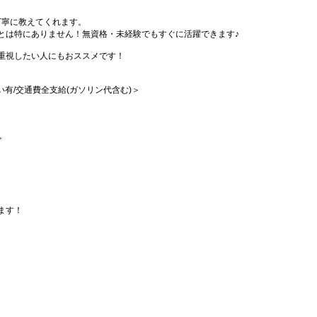
丁寧に教えてくれます。
とは特にありません！無資格・未経験でもすぐに活躍できます♪
重視したい人にもおススメです！
払い有/交通費全支給(ガソリン代含む)＞
≫
ます！