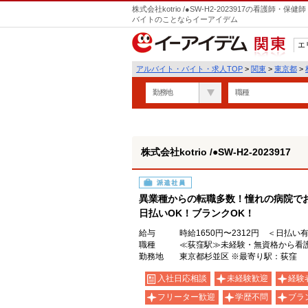
株式会社kotrio /●SW-H2-2023917の看護
バイトのことならイーアイデム
エ
関東
アルバイト・バイト・求人TOP
>
関東
>
東京都
>
勤務地
職種
株式会社kotrio /●SW-H2-2023917
派遣社員
異業種からの転職多数！憧れの病院で
日払いOK！ブランクOK！
給与
時給1650円〜2312円 ＜日払い
職種
≪荻窪駅≫未経験・無資格から看護
勤務地
東京都杉並区 ※最寄り駅：荻窪
入社日応相談
未経験歓迎
経験
フリーター歓迎
学歴不問
ブラ