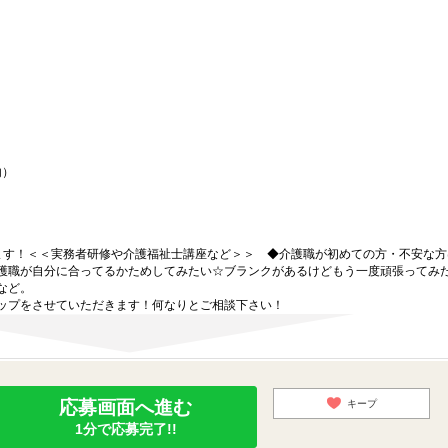
内）
ます！＜＜実務者研修や介護福祉士講座など＞＞ ◆介護職が初めての方・不安な方
護職が自分に合ってるかためしてみたい☆ブランクがあるけどもう一度頑張ってみ
など。
ップをさせていただきます！何なりとご相談下さい！
応募画面へ進む
キープ
1分で応募完了!!