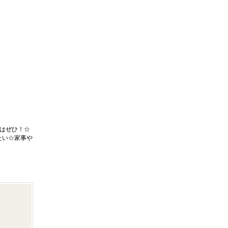
はぜひ！☆
たい☆家事や