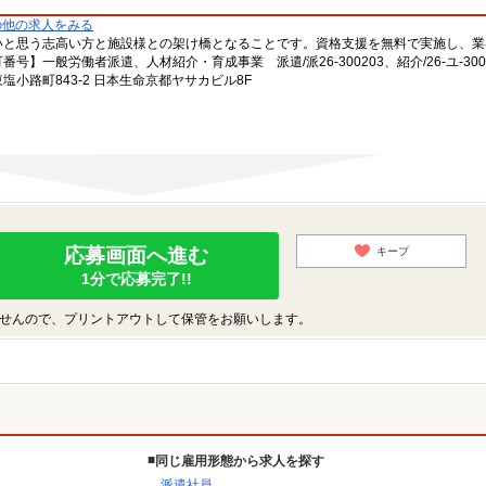
の他の求人をみる
いと思う志高い方と施設様との架け橋となることです。資格支援を無料で実施し、業
一般労働者派遣、人材紹介・育成事業 派遣/派26-300203、紹介/26-ユ-300
小路町843-2 日本生命京都ヤサカビル8F
応募画面へ進む
キープ
1分で応募完了!!
せんので、プリントアウトして保管をお願いします。
同じ雇用形態から求人を探す
派遣社員