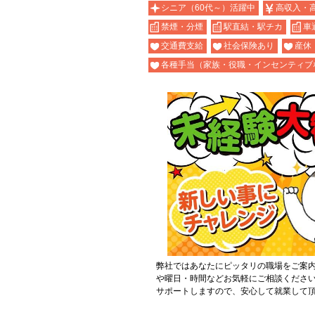
シニア（60代～）活躍中
高収入・
禁煙・分煙
駅直結・駅チカ
車
交通費支給
社会保険あり
産休
各種手当（家族・役職・インセンティブ
弊社ではあなたにピッタリの職場をご案
や曜日・時間などお気軽にご相談くださ
サポートしますので、安心して就業して