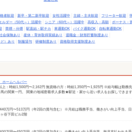
格者歓迎
新卒・第二新卒歓迎
女性活躍中
主婦・主夫歓迎
フリーター歓迎
エルダー（50代～）活躍中
シニア（60代～）活躍中
高収入・高額
ボーナス・
迎
禁煙・分煙
駅直結・駅チカ
車通勤OK
バイク通勤OK
自転車通勤OK
社会保険あり
産休・育休取得実績あり
退職金・財形貯蓄制度あり
など）あり
制服貸与
研修制度あり
資格取得支援制度あり
/ ホームヘルパー
馬の関東一円。 関東の地域密着求人多数★駅近・家から近い求人をお探しできま
佐ヶ谷下田ビル2階