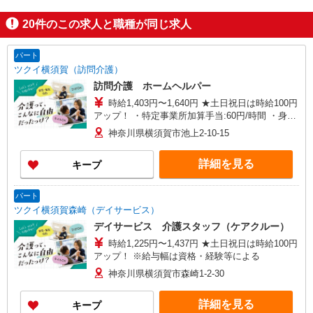
20
件のこの求人と職種が同じ求人
パート
ツクイ横須賀（訪問介護）
訪問介護 ホームヘルパー
時給1,403円〜1,640円 ★土日祝日は時給100円
アップ！ ・特定事業所加算手当:60円/時間 ・身体
介護手当:500円/時間 ・早朝夜間深夜手当:300円/
神奈川県横須賀市池上2-10-15
時間 （18:00〜翌07:59の時間帯） ・ICT手
当:2,000円/月 ・深夜割増は別途支給 ・ケア→ケ
詳細を見る
キープ
アの移動時間も賃金（時給）を支給 ※給与幅は資
格・経験等による
パート
ツクイ横須賀森崎（デイサービス）
デイサービス 介護スタッフ（ケアクルー）
時給1,225円〜1,437円 ★土日祝日は時給100円
アップ！ ※給与幅は資格・経験等による
神奈川県横須賀市森崎1-2-30
詳細を見る
キープ