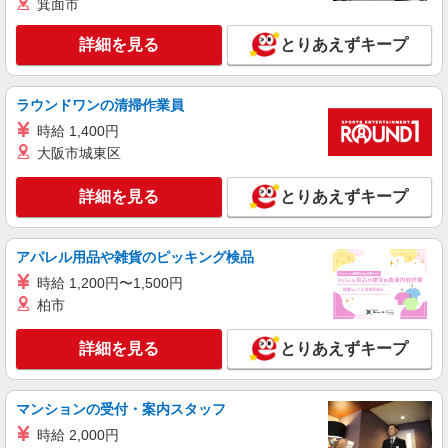
箕面市
7:00〜8:00/夜間18:00〜20:00は時給25％UP
詳細を見る
キープ
詳細を見る
とりあえずキープ
パート
ラウンドワンの清掃作業員
パナソニックエイジフリーケアセンター横須賀佐原
ショートステイ／介護職／遅出のみ
時給 1,400円
大阪市城東区
時給1,282円〜1,346円 ※経験・能力・資格等
による ※一律処遇改善加算含む 〇時間外勤務手当
〇土日祝勤務手当 〇夜勤手当 〇深夜勤務手当 〇
詳細を見る
とりあえずキープ
パナソニックエイジフリーケアセンター横須賀
無事故無違反表彰金 〇年末年始勤務手当 〇早朝
佐原 神奈川県横須賀市佐原1-11-5
7:00〜8:00/夜間18:00〜20:00は時給25％UP
アパレル用品や雑貨のピッキング検品
詳細を見る
キープ
時給 1,200円〜1,500円
柏市
パート
パナソニックエイジフリーケアセンター横須賀佐原
詳細を見る
とりあえずキープ
ショートステイ／介護職／パート／勤務日数時
間は応相談
時給1,282円〜1,346円 ※経験・能力・資格等
マンションの受付・案内スタッフ
による その他資格 時給1,282円 社会福祉士・介護
福祉士 時給1,346円 ※一律処遇改善加算含む 〇時
時給 2,000円
パナソニックエイジフリーケアセンター横須賀
間外勤務手当 〇土日祝勤務手当 〇夜勤手当 〇深