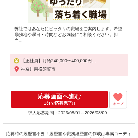
弊社ではあなたにピッタリの職場をご案内します。希望
勤務地や曜日・時間などお気軽にご相談ください。担
当...
【正社員】月給240,000〜400,000円
・基本給：200,000円〜220,000円
神奈川県横須賀市
・資格手当：10,000〜30,000円
・役職手当：10,000〜70,000円
・処遇改善手当：20,000〜60,000円（勤続年数、保
有資格により変動）
応募画面へ進む
・固定残業手当：20,000円（10時間）
※固定残業時間を超過する場合には超過勤務手当と
1分で応募完了!!
キープ
して別途支給
求人応募期間：2026/08/01～2026/08/09
下記資格をお持ちの方歓迎
・認知症介護基礎研修
・初任者研修
応募時の履歴書不要！履歴書や職務経歴書の作成は専属コーディ
・実務者研修