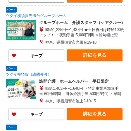
パート
ツクイ横須賀光風台グループホーム
グループホーム 介護スタッフ（ケアクルー）
時給1,225円〜1,437円 ★土日祝日は時給100円
アップ！ ・夜勤手当:5,000円/回 ※給与幅は資
格・経験等による
神奈川県横須賀市光風台29-18
詳細を見る
キープ
パート
ツクイ横須賀（訪問介護）
訪問介護 ホームヘルパー 平日限定
時給1,403円〜1,640円 ・特定事業所加算手
当:60円/時間 ・身体介護手当:500円/時間 ・早朝夜
間深夜手当:300円/時間 （18:00〜翌07:59の時間
神奈川県横須賀市池上2-10-15
帯） ・ICT手当:2,000円/月 ・深夜割増は別途支給
・ケア→ケアの移動時間も賃金（時給）を支給 ※
詳細を見る
キープ
給与幅は資格・経験等による
パート