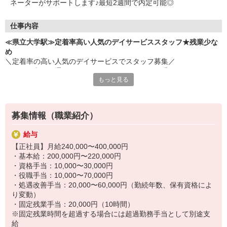
ネーターがサポートします♪最短2週間で内定可能◎
・介護福祉士 など
仕事内容
≪県立大学駅≫定着率高い人気のデイサービススタッフ★残業少な
め
＼定着率の高い人気のデイサービスでスタッフ募集／
シニアの方々が通うデイサービスで身の回りのお手伝い！
もっと見る
≪お仕事内容≫
・リハビリ補助
・施設内の清掃
募集情報（職業紹介）
・レクリエーションの催し
・利用者さんに合わせた介助
給与
・送迎業務（希望者のみ） など
【正社員】月給240,000〜400,000円
・基本給：200,000円〜220,000円
≪長く働けるポイント≫
・資格手当：10,000〜30,000円
・完全週休2日制+柔軟なシフトで、予定を優先しながら無理なく続
・役職手当：10,000〜70,000円
けられる◎
・処遇改善手当：20,000〜60,000円（勤続年数、保有資格によ
・日勤のみで残業も少ないため、プライベートの時間もしっかり確
り変動）
保！
・固定残業手当：20,000円（10時間）
・専門知識ゼロでOK！コツを覚えながら一緒に少しずつ♪
※固定残業時間を超過する場合には超過勤務手当として別途支
給