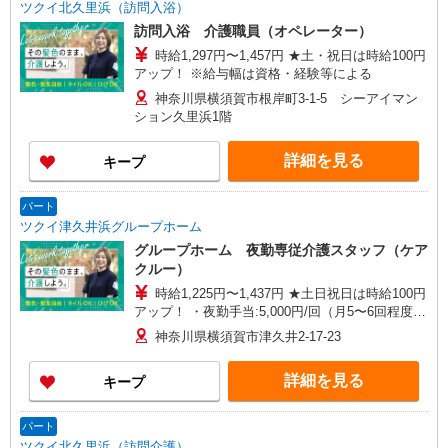
ツクイ北久里浜（訪問入浴）
訪問入浴 介護職員（オペレーター）
時給1,297円〜1,457円 ★土・祝日は時給100円
アップ！ ※給与幅は資格・経験等による
神奈川県横須賀市根岸町3-1-5 シーアイマン
ション久里浜1階
詳細を見る
キープ
パート
ツクイ津久井浜グループホーム
グループホーム 夜勤専従介護スタッフ（ケア
クルー）
時給1,225円〜1,437円 ★土日祝日は時給100円
アップ！ ・夜勤手当:5,000円/回（月5〜6回程度）
※給与幅は資格・経験等による
神奈川県横須賀市津久井2-17-23
詳細を見る
キープ
パート
ツクイ北久里浜（訪問介護）