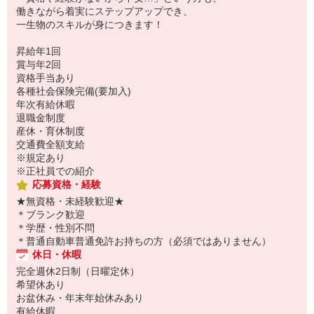
働きながら着実にステップアップでき、
一生物のスキルが身につきます！
昇給年1回
賞与年2回
資格手当あり
各種社会保険完備(要加入)
年次有給休暇
退職金制度
産休・育休制度
交通費全額支給
※規定あり
※正社員での紹介
応募資格・経験
★無資格・未経験歓迎★
＊ブランク歓迎
＊学歴・性別不問
＊普通自動車普通免許お持ちの方（必須ではありません）
休日・休暇
完全週休2日制（日曜定休）
希望休あり
お盆休み・年末年始休みあり
有給休暇