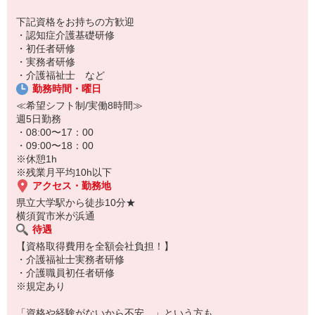
下記資格をお持ちの方歓迎
・認知症介護基礎研修
・初任者研修
・実務者研修
・介護福祉士 など
勤務時間・曜日
≪希望シフト制/実働8時間≫
週5日勤務
・08:00〜17：00
・09:00〜18：00
※休憩1h
※残業月平均10h以下
アクセス・勤務地
県立大学駅から徒歩10分★
横須賀市米が浜通
待遇
【資格取得費用を全額会社負担！】
・介護福祉士実務者研修
・介護職員初任者研修
※規定あり
「資格や経験がないから不安…」という方も、