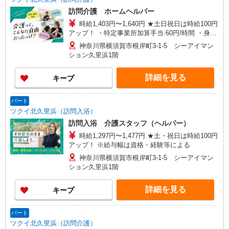
訪問介護 ホームヘルパー
時給1,403円〜1,640円 ★土日祝日は時給100円
アップ！ ・特定事業所加算手当:60円/時間 ・身体
介護手当:500円/時間 ・早朝夜間深夜手当:300円/
神奈川県横須賀市根岸町3-1-5 シーアイマン
時間 （18:00〜翌07:59の時間帯） ・ICT手
ション久里浜1階
当:2,000円/月 ・深夜割増は別途支給 ・ケア→ケ
アの移動時間も賃金（時給）を支給 ※給与幅は資
詳細を見る
キープ
格・経験等による
パート
ツクイ北久里浜（訪問入浴）
訪問入浴 介護スタッフ（ヘルパー）
時給1,297円〜1,477円 ★土・祝日は時給100円
アップ！ ※給与幅は資格・経験等による
神奈川県横須賀市根岸町3-1-5 シーアイマン
ション久里浜1階
詳細を見る
キープ
パート
ツクイ北久里浜（訪問介護）