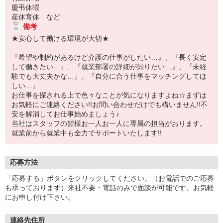
慶弔休暇
産休育休 など
備考
★安心して働ける環境が大切★
『希望や制約があるけど介護の仕事がしたい…』、『長く安定
して働きたい…』、『就業部署の詳細が知りたい…』、『未経
験でも大丈夫かな…』、『自分に合う仕事をマッチングしてほ
しい…』
お仕事を探される上で色々なことが気になりますよね☆まずは
お気軽にご連絡ください!!お問い合わせだけでも構いません!!不
安を解消してお仕事始めましょう♪
当社はスタッフの皆様お一人お一人に専属の担当がおります。
就業前から就業中も全力でサポートいたします!!
応募方法
「応募する」ボタンをクリックしてください。（お電話でのご応募
も承っております）来社不要・電話のみで面談が可能です。お気軽
にお申し付け下さい。
連絡先住所