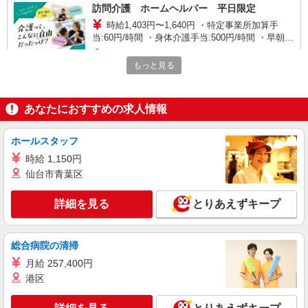
訪問介護 ホームヘルパー 平日限定
時給1,403円〜1,640円 ・特定事業所加算手
当:60円/時間 ・身体介護手当:500円/時間 ・早朝夜
間深夜手当:300円/時間 （18:00〜翌07:59の時間
神奈川県横須賀市根岸町3-1-5 シーアイマン
帯） ・ICT手当:2,000円/月 ・深夜割増は別途支給
もっと見る
ション久里浜1階
・ケア→ケアの移動時間も賃金（時給）を支給 ※
給与幅は資格・経験等による
詳細を見る
キープ
あなたにおすすめの求人情報
パート
ホールスタッフ
ツクイ横須賀光風台グループホーム
時給 1,150円
グループホーム 夜勤専従介護スタッフ（ケア
クルー）
仙台市青葉区
時給1,225円〜1,437円 ★土日祝日は時給100円
アップ！ ・夜勤手当:5,000円/回 ※給与幅は資
詳細を見る
とりあえずキープ
格・経験等による
神奈川県横須賀市光風台29-18
総合病院の清掃
詳細を見る
キープ
月給 257,400円
港区
正社員
SOMPOケア ラヴィーレ衣笠山公園/5085aa1