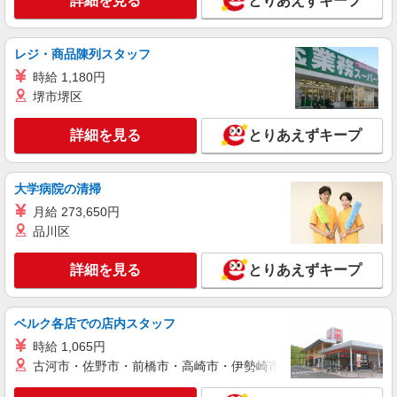
詳細を見る
とりあえずキープ
介護スタッフ
【介護福祉士】 月給：285,800円 年収例：384
万円〜 【実務者研修】 月給：265,000円 年収例：
レジ・商品陳列スタッフ
358万円〜 【初任者研修・無資格】 月給：
神奈川県横須賀市小矢部4-8-15
259,200円 年収例：350万円〜 ※職務手当、働き
時給 1,180円
がい向上手当、日祝手当（月平均2回分）、夜勤手
堺市堺区
詳細を見る
キープ
当（月平均5回分）等、毎月平均的に支払われる手
当を含みます。 ※介護福祉士のみ、特別職務手当
詳細を見る
とりあえずキープ
も含む ◎残業時は別途時間外手当支給（超過1
正社員
分〜） ◎賞与 基本給2.08ヶ月分/年支給
SOMPOケア ラヴィーレ横須賀/5087aa1
介護スタッフ
大学病院の清掃
【介護福祉士】 月給：285,800円 年収例：384
月給 273,650円
万円〜 【実務者研修】 月給：265,000円 年収例：
品川区
358万円〜 【初任者研修・無資格】 月給：
神奈川県横須賀市安浦町2-23-1
259,200円 年収例：350万円〜 ※職務手当、働き
がい向上手当、日祝手当（月平均2回分）、夜勤手
詳細を見る
とりあえずキープ
詳細を見る
キープ
当（月平均5回分）等、毎月平均的に支払われる手
当を含みます。 ※介護福祉士のみ、特別職務手当
も含む ◎残業時は別途時間外手当支給（超過1
正社員
ベルク各店での店内スタッフ
分〜） ◎賞与 基本給2.08ヶ月分/年支給
SOMPOケア ラヴィーレ湘南鷹取/5306aa1
時給 1,065円
介護スタッフ
古河市・佐野市・前橋市・高崎市・伊勢崎市・太田市・館林市・
【介護福祉士】 月給：285,800円 年収例：384
万円〜 【実務者研修】 月給：265,000円 年収例：