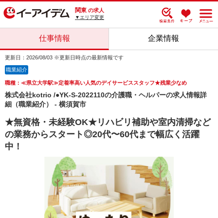
関東
の求人
▼エリア変更
仕事情報
企業情報
更新日：2026/08/03 ※更新日時点の最新情報です
職業紹介
職種：≪県立大学駅≫定着率高い人気のデイサービススタッフ★残業少なめ
株式会社kotrio /●YK-S-2022110の介護職・ヘルパーの求人情報詳
細（職業紹介） - 横須賀市
★無資格・未経験OK★リハビリ補助や室内清掃など
の業務からスタート◎20代〜60代まで幅広く活躍
中！