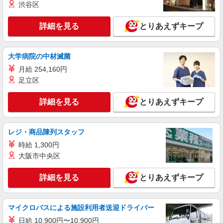
佐原 神奈川県横須賀市佐原1-11-5
渋谷区
夜勤務手当 〇無事故無違反表彰金 〇年末年始勤務
手当 〇早朝7:00〜8:00/夜間18:00〜20:00は時給
詳細を見る
キープ
詳細を見る
とりあえずキープ
25％UP
パート
大学病院の中材滅菌
パナソニックエイジフリーケアセンター横須賀佐原
月給 254,160円
ショートステイ／介護職／AMのみ
足立区
時給1,282円〜1,346円 ※経験・能力・資格等
による ※一律処遇改善加算含む 〇時間外勤務手当
〇土日祝勤務手当 〇夜勤手当 〇深夜勤務手当 〇
詳細を見る
とりあえずキープ
パナソニックエイジフリーケアセンター横須賀
無事故無違反表彰金 〇年末年始勤務手当 〇早朝
佐原 神奈川県横須賀市佐原1-11-5
7:00〜8:00/夜間18:00〜20:00は時給25％UP
レジ・商品陳列スタッフ
詳細を見る
キープ
時給 1,300円
大阪市中央区
パート
パナソニックエイジフリーケアセンター横須賀佐原
詳細を見る
とりあえずキープ
デイサービス／介護職／パート
時給1,282円〜1,346円 ※経験・能力・資格等
による その他資格 時給1,282円 社会福祉士・介護
マイクロバスによる施設利用者送迎ドライバー
福祉士 時給1,346円 ※一律処遇改善加算含む 〇時
パナソニックエイジフリーケアセンター横須賀
間外勤務手当 〇土日祝勤務手当 〇無事故無違反表
日給 10,900円〜10,900円
佐原 神奈川県横須賀市佐原1-11-5