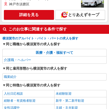
彰金 〇年末年始勤務手当
神戸市須磨区
詳細を見る
キープ
詳細を見る
とりあえずキープ
パート
パナソニックエイジフリーケアセンター横須賀佐原
このお仕事に関連する条件で探す
ショートステイ／介護職／夜勤のみ
時給1,282円〜1,346円 ※経験・能力・資格等
横須賀市のアルバイト・バイト・パートの求人を探す
による ※一律処遇改善加算含む 〇時間外勤務手当
同じ職種から横須賀市の求人を探す
〇土日祝勤務手当 〇夜勤手当 〇深夜勤務手当 〇
パナソニックエイジフリーケアセンター横須賀
無事故無違反表彰金 〇年末年始勤務手当 〇早朝
佐原 神奈川県横須賀市佐原1-11-5
医療・介護・福祉すべて
7:00〜8:00/夜間18:00〜20:00は時給25％UP
介護職・ヘルパー
詳細を見る
キープ
同じ雇用形態から横須賀市の求人を探す
職業紹介
同じ特徴から横須賀市の求人を探す
入社日応相談
未経験歓迎
経験者・有資格者歓迎
新卒・第二新卒歓迎
女性活躍中
主婦・主夫歓迎