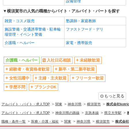
高収入・高額
ボーナス・賞与あり
設備管理
昇給あり
完全週休2日制
横須賀市の人気の職種からバイト・アルバイト・パートを探す
フルタイム歓迎
禁煙・分煙
雑貨・コスメ販売
塾講師・家庭教師
駅直結・駅チカ
車通勤OK
施設警備・交通誘導警備・駐車輪
ファストフード・デリ
バイク通勤OK
自転車通勤OK
場管理・イベント警備
残業少なめ（月20h未満）
交通費支給
介護職・ヘルパー
家電・携帯販売
社会保険あり
産休・育休取得実績あり
退職金・財形貯蓄制度あり
各種手当（家族・役職・インセン
介護職・ヘルパー
入社日応相談
未経験歓迎
ティブなど）あり
経験者・有資格者歓迎
新卒・第二新卒歓迎
制服貸与
研修制度あり
女性活躍中
主婦・主夫歓迎
フリーター歓迎
資格取得支援制度あり
学歴不問
ブランクOK
同じ職種から求人を探す
もっと見る
医療・介護・福祉
アルバイト・バイト・求人TOP
関東
神奈川県
横須賀市
株式会社kotri
介護職・ヘルパー
アルバイト・バイト・求人TOP
神奈川県の路線
京急本線
県立大学駅
同じ特徴から求人を探す
職種・条件一覧
医療・介護・福祉
関東
神奈川県
横須賀市
株式会社k