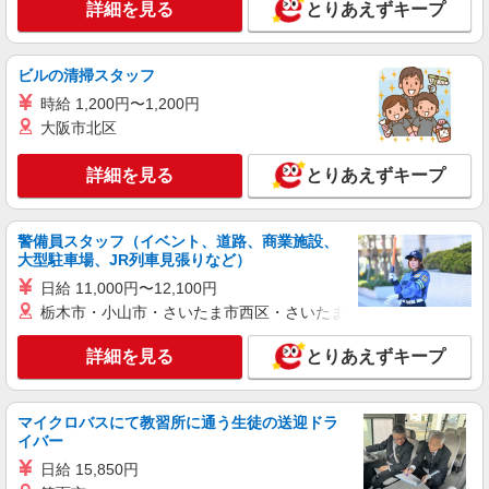
詳細を見る
とりあえずキープ
358万円〜 【初任者研修】 月給：259,200円 年収
神奈川県横須賀市湘南鷹取2丁目35番5号
例：350万円〜 ※職務手当、働きがい向上手当、
日祝手当（月平均2回分）、夜勤手当（月平均5回
詳細を見る
ビルの清掃スタッフ
キープ
分）等、毎月平均的に支払われる手当を含みま
す。 ※介護福祉士のみ、特別職務手当も含む ◎残
時給 1,200円〜1,200円
業時は別途時間外手当支給（超過1分〜） ◎賞
正社員
大阪市北区
与 基本給2.08ヶ月分/年支給
SOMPOケア ラヴィーレ久里浜/5084aa1
介護スタッフ
詳細を見る
とりあえずキープ
【介護福祉士】 月給：285,800円 年収例：384
万円〜 【実務者研修】 月給：265,000円 年収例：
358万円〜 【初任者研修・無資格】 月給：
警備員スタッフ（イベント、道路、商業施設、
神奈川県横須賀市久村672-1
259,200円 年収例：350万円〜 ※職務手当、働き
大型駐車場、JR列車見張りなど）
がい向上手当、日祝手当（月平均2回分）、夜勤手
日給 11,000円〜12,100円
詳細を見る
キープ
当（月平均5回分）等、毎月平均的に支払われる手
栃木市・小山市・さいたま市西区・さいたま市岩槻区・久喜市・
当を含みます。 ※介護福祉士のみ、特別職務手当
も含む ◎残業時は別途時間外手当支給（超過1
パート
詳細を見る
とりあえずキープ
分〜） ◎賞与 基本給2.08ヶ月分/年支給
パナソニックエイジフリーケアセンター横須賀佐原
ショートステイ／介護職／日勤のみ
時給1,282円〜1,346円 ※経験・能力・資格等
マイクロバスにて教習所に通う生徒の送迎ドラ
による ※一律処遇改善加算含む 〇時間外勤務手当
イバー
〇土日祝勤務手当 〇夜勤手当 〇深夜勤務手当 〇
パナソニックエイジフリーケアセンター横須賀
日給 15,850円
無事故無違反表彰金 〇年末年始勤務手当 〇早朝
佐原 神奈川県横須賀市佐原1-11-5