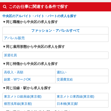
このお仕事に関連する条件で探す
詳細を見る
キープ
中央区のアルバイト・バイト・パートの求人を探す
契約社員
同じ職種から中央区の求人を探す
REGAL SHOES 銀座数寄屋橋店
ファッション・アパレルすべて
REGALの革靴の販売・接客スタッフ
月給214,500円〜215,500円 ※経験・能力に
アパレル販売
よる ※試用期間（3〜6ヶ月※勤務内容による）は
同じ雇用形態から中央区の求人を探す
時給1,250円
東京都中央区銀座4-2-12 銀座クリスタルビル
1F
派遣社員
詳細を見る
同じ特徴から中央区の求人を探す
キープ
高収入・高額
週払い
副業・WワークOK
交通費支給
同じ沿線・駅から求人を探す
東京メトロ銀座線(東京都)
東京メトロ東西線(東京都)
都営浅草線(東京都)
日本橋(東京)駅