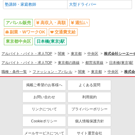
塾講師・家庭教師
大型ドライバー
アパレル販売
高収入・高額
週払い
副業・WワークOK
交通費支給
東京都中央区
日本橋(東京)駅
アルバイト・バイト・求人TOP
関東
東京都
中央区
株式会社シーエーセー
アルバイト・バイト・求人TOP
東京都の路線
都営浅草線
日本橋(東京)駅
職種・条件一覧
ファッション・アパレル
関東
東京都
中央区
株式会
掲載ご希望のお客様へ
よくある質問
お問い合わせ
利用規約
リンクについて
プライバシーポリシー
Cookieポリシー
個人情報保護方針
メールサービスについて
サイト運営会社