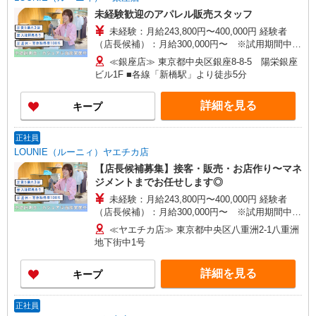
未経験歓迎のアパレル販売スタッフ
未経験：月給243,800円〜400,000円 経験者
（店長候補）：月給300,000円〜 ※試用期間中は
270,000円〜 ★固定残業手当：30,800円（月給に
≪銀座店≫ 東京都中央区銀座8-8-5 陽栄銀座
含む） ※経験・能力考慮 ※固定残業時間は1ヶ月
ビル1F ■各線「新橋駅」より徒歩5分
あたり20時間、超過時は追加で残業手当支給 ※月
3万円まで交通費支給 ※試用期間（2〜3ヶ月）も
詳細を見る
キープ
同条件 【手当】固定残業手当／資格手当／店舗職
制手当／住宅手当（実家外かつ賃貸の場合のみ別
途支給）※試用期間明けから支給／特別手当 ※手
正社員
当の種類はエリアにより異なります。詳細は面接
LOUNIE（ルーニィ）ヤエチカ店
時にお尋ねください。 ＼入社３大特典キャンペー
【店長候補募集】接客・販売・お店作り〜マネ
ン実施中！／※詳細は備考欄にて
ジメントまでお任せします◎
未経験：月給243,800円〜400,000円 経験者
（店長候補）：月給300,000円〜 ※試用期間中は
270,000円〜 ★固定残業手当：30,800円（月給に
≪ヤエチカ店≫ 東京都中央区八重洲2-1八重洲
含む） ※経験・能力考慮 ※固定残業時間は1ヶ月
地下街中1号
あたり20時間、超過時は追加で残業手当支給 ※月
3万円まで交通費支給 ※試用期間（2〜3ヶ月）も
詳細を見る
キープ
同条件 【手当】固定残業手当／資格手当／店舗職
制手当／住宅手当（実家外かつ賃貸の場合のみ別
途支給）※試用期間明けから支給／特別手当 ※手
正社員
当の種類はエリアにより異なります。詳細は面接