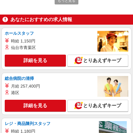
もっと見る
ジメントまでお任せします◎
未経験：月給243,800円〜400,000円 経験者
（店長候補）：月給300,000円〜 ※試用期間中は
あなたにおすすめの求人情報
270,000円〜 ★固定残業手当：30,800円（月給に
≪ヤエチカ店≫ 東京都中央区八重洲2-1 八重洲
含む） ※経験・能力考慮 ※固定残業時間は1ヶ月
地下街 中1号
あたり20時間、超過時は追加で残業手当支給 ※月
ホールスタッフ
3万円まで交通費支給 ※試用期間（2〜3ヶ月）も
時給 1,150円
詳細を見る
キープ
同条件 【手当】固定残業手当／資格手当／店舗職
仙台市青葉区
制手当／住宅手当（実家外かつ賃貸の場合のみ別
途支給）※試用期間明けから支給／特別手当 ※手
アルバイト
パート
当の種類はエリアにより異なります。詳細は面接
詳細を見る
とりあえずキープ
LOUNIE（ルーニィ） ヤエチカ店
時にお尋ねください。
アパレル販売スタッフ
時給1250円〜＋交通費支給（月2万円迄）
総合病院の清掃
≪LOUNIE ヤエチカ店≫ 東京都中央区八重洲
月給 257,400円
2-1 八重洲地下街中1号 ■東京(ＪＲ中央本線)八重
港区
洲中央口(約2分) ■東京(ＪＲ北陸新幹線)八重洲中
央口(約2分) ■東京(ＪＲ東北新幹線)八重洲中央口
詳細を見る
キープ
(約2分)
詳細を見る
とりあえずキープ
正社員
LOUNIE（ルーニィ）銀座店
レジ・商品陳列スタッフ
【店長候補募集】接客・販売・お店作り〜マネ
時給 1,180円