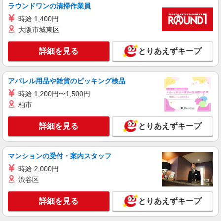
ヶ月） 時給1,250円＋TOEIC手当（726点以上
ラウンドワンの清掃作業員
東京都中央区銀座4-2-12 銀座クリスタルビル
5,000円／月、856点以上10,000円／月）
1F
時給 1,400円
大阪市城東区
詳細を見る
キープ
詳細を見る
とりあえずキープ
契約社員
リーガルファクトリーストア八重洲店
アパレル用品や雑貨のピッキング検品
靴の販売・接客スタッフ
時給 1,200円〜1,500円
月給214,500円〜215,500円 ※経験・能力に
よる ※試用期間（3〜6ヶ月※勤務内容による）は
柏市
時給1,250円
東京都 中央区日本橋3-1-4 画廊ビル1・2Ｆ
詳細を見る
とりあえずキープ
詳細を見る
キープ
マンションの受付・案内スタッフ
アルバイト
パート
時給 2,000円
リベーチェ
渋谷区
アパレル販売スタッフ
［アルバイト］時給1,500円 ※経験・能力によ
詳細を見る
とりあえずキープ
り優遇します。
日本橋高島屋S.C. 新館： 東京都中央区日本