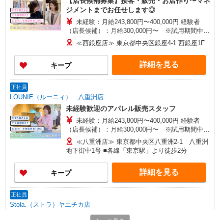
【店長候補募集】接客・販売・お店作り〜マネ
ジメントまでお任せします◎
未経験：月給243,800円〜400,000円 経験者
（店長候補）：月給300,000円〜 ※試用期間中は
270,000円〜 ★固定残業手当：30,800円（月給に
≪西銀座店≫ 東京都中央区銀座4-1 西銀座1F
含む） ※経験・能力考慮 ※固定残業時間は1ヶ月
あたり20時間、超過時は追加で残業手当支給 ※月
詳細を見る
キープ
3万円まで交通費支給 ※試用期間（2〜3ヶ月）も
同条件 【手当】固定残業手当／資格手当／店舗職
制手当／住宅手当（実家外かつ賃貸の場合のみ別
正社員
途支給）※試用期間明けから支給／特別手当 ※手
LOUNIE（ルーニィ） 八重洲店
当の種類はエリアにより異なります。詳細は面接
未経験歓迎のアパレル販売スタッフ
時にお尋ねください。
未経験：月給243,800円〜400,000円 経験者
（店長候補）：月給300,000円〜 ※試用期間中は
270,000円〜 ★固定残業手当：30,800円（月給に
≪八重洲店≫ 東京都中央区八重洲2-1 八重洲
含む） ※経験・能力考慮 ※固定残業時間は1ヶ月
地下街中1号 ■各線「東京駅」より徒歩2分
あたり20時間、超過時は追加で残業手当支給 ※月
3万円まで交通費支給 ※試用期間（2〜3ヶ月）も
詳細を見る
キープ
同条件 【手当】固定残業手当／資格手当／店舗職
制手当／住宅手当（実家外かつ賃貸の場合のみ別
途支給）※試用期間明けから支給／特別手当 ※手
正社員
当の種類はエリアにより異なります。詳細は面接
Stola.（ストラ）ヤエチカ店
時にお尋ねください。 ＼入社３大特典キャンペー
【店長候補募集】接客・販売・お店作り〜マネ
ン実施中！／※詳細は備考欄にて