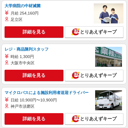
橋2-5-1
大学病院の中材滅菌
月給 254,160円
詳細を見る
キープ
足立区
契約社員
詳細を見る
とりあえずキープ
REGAL ヤエチカ
REGALの革靴の販売・接客スタッフ
月給214,500円〜215,500円 ※経験・能力に
レジ・商品陳列スタッフ
よる ※試用期間（3〜6ヶ月※勤務内容による）は
時給 1,300円
時給1,250円
東京都中央区八重洲2-1 八重洲地下街外堀地下
大阪市中央区
2番通り
詳細を見る
とりあえずキープ
詳細を見る
キープ
アルバイト
パート
マイクロバスによる施設利用者送迎ドライバー
リゼッタ
日給 10,900円〜10,900円
アパレル販売スタッフ
神戸市須磨区
［パート］時給1,230〜1,300円 ※経験・能力
により優遇します。
詳細を見る
とりあえずキープ
日本橋高島屋S.C. 新館：東京都中央区日本橋
2-5-1