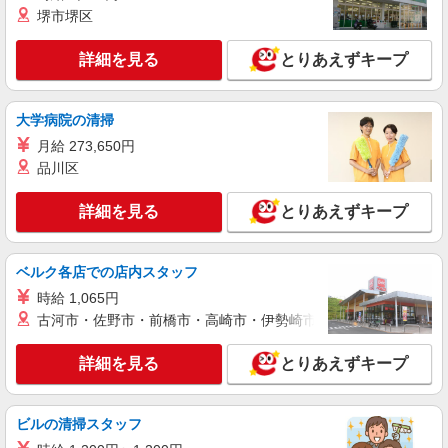
ジメントまでお任せします◎
堺市堺区
未経験：月給243,800円〜400,000円 経験者
（店長候補）：月給300,000円〜 ※試用期間中は
詳細を見る
とりあえずキープ
270,000円〜 ★固定残業手当：30,800円（月給に
≪銀座店≫ 東京都中央区銀座8-8-5陽栄銀座ビ
含む） ※経験・能力考慮 ※固定残業時間は1ヶ月
ル1F
あたり20時間、超過時は追加で残業手当支給 ※月
3万円まで交通費支給 ※試用期間（2〜3ヶ月）も
大学病院の清掃
詳細を見る
キープ
同条件 【手当】固定残業手当／資格手当／店舗職
月給 273,650円
制手当／住宅手当（実家外かつ賃貸の場合のみ別
品川区
途支給）※試用期間明けから支給／特別手当 ※手
アルバイト
パート
当の種類はエリアにより異なります。詳細は面接
LOUNIE（ルーニィ） 銀座店
時にお尋ねください。
詳細を見る
とりあえずキープ
アパレル販売スタッフ
時給1250円〜＋交通費支給（月2万円迄）
≪LOUNIE 銀座店≫ 東京都中央区銀座8-8-5
ベルク各店での店内スタッフ
陽栄銀座ビル1F ■JR/東京メトロ「新橋」駅、東京
時給 1,065円
メトロ「銀座」駅より徒歩7分
古河市・佐野市・前橋市・高崎市・伊勢崎市・太田市・館林市・
詳細を見る
キープ
詳細を見る
とりあえずキープ
正社員
Stola.（ストラ） 八重洲地下街店
未経験歓迎のアパレル販売スタッフ
ビルの清掃スタッフ
未経験：月給243,800円〜400,000円 経験者