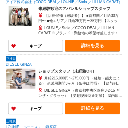
アイア株式会社（COCO DEAL／LOUNIE／Stola.／LILLIAN CARAT）
未経験歓迎のアパレルショップスタッフ
【店長候補（経験者）】 ■首都圏／月給30万
円〜 ■他エリア／月給25万円〜35万円 【スタッ
フ】 ■首都圏／月給24万3,800円〜40万円 ■大阪／
LOUNIE／Stola.／COCO DEAL／LILLIAN
月給23万3,500円〜35万円 ■京都、兵庫、愛知、岐
CARAT ※ブランド・勤務地の希望考慮します！※
阜、福岡／月給22万7,800円〜35万円 ■他エリア／
転勤なし 更に東京、神奈川、千葉、埼玉、北海
月給22万2,100円〜35万円 固定残業手当含む（1ヶ
道、宮城（仙台）、愛知、岐阜、大阪、兵庫、京
詳細を見る
キープ
月あたり20時間）※超過時は追加支給 首都圏エリ
都、和歌山、岡山、広島、愛媛、福岡、長崎、宮
ア：30,800円 大阪：29,500円 京都、兵庫、愛知、
崎、熊本などの各店舗で募集しています。
岐阜、福岡：28,800円 他：28,100円 ※経験・能力
【COCO DEAL】 札幌PARCO店 ルミネ新宿
正社員
考慮 ※試用期間3ヶ月も同条件（首都圏：店長候
LUMINE2店／ルミネ池袋店／ルミネ横浜／ルミネ
DIESEL GINZA
補は月給27万円〜）
大宮店／ルミネ有楽町店 ルミネ立川店／ルミネ町
ショップスタッフ（未経験OK）
田店／池袋PARCO店／東京スカイツリータウン・
月給215,000円〜275,000円 （経験・能力によ
ソラマチ店 イクスピアリ店／イオンレイクタウン
る） ※試用期間3ヶ月（条件は同様） 【給与例】
店／ジョイナス店／テラスモール湘南店 タカシマ
月給245,000円 別途、残業代全額支給 (社会人経
ヤ ゲートタワーモール店／イオンモール各務原イ
DIESEL GINZA （東京都中央区銀座3-2-15 ギ
験2年、アパレル経験あり)
ンター店／イオン大高SC店 なんばCITY店／天王
ンザ・グラッセ） 【受動喫煙防止対策】 屋内原則
寺MIO店／阪神梅田本店／京都ポルタ店／阪急西
禁煙（喫煙室あり）
宮ガーデンズ店 ルクアイーレ大阪店／岡山一番街
詳細を見る
キープ
店／ミナモア広島店／博多阪急店／天神ソラリア
プラザ店 ▽他、詳しくは備考をご参照ください。
正社員
LOUNIE（ルーニィ） 銀座店