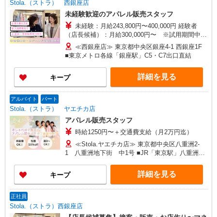
Stola.（ストラ） 西銀座店
時にお尋ねください。
未経験歓迎のアパレル販売スタッフ
未経験：月給243,800円〜400,000円 経験者
（店長候補）：月給300,000円〜 ※試用期間中は
270,000円〜 ★固定残業手当：30,800円（月給に
≪西銀座店≫ 東京都中央区銀座4-1 西銀座1F
含む） ※経験・能力考慮 ※固定残業時間は1ヶ月
■東京メトロ各線「銀座駅」C5・C7出口直結
あたり20時間、超過時は追加で残業手当支給 ※月
3万円まで交通費支給 ※試用期間（2〜3ヶ月）も
詳細を見る
キープ
同条件 【手当】固定残業手当／資格手当／店舗職
制手当／住宅手当（実家外かつ賃貸の場合のみ別
途支給）※試用期間明けから支給／特別手当 ※手
アルバイト
パート
当の種類はエリアにより異なります。詳細は面接
Stola.（ストラ） ヤエチカ店
時にお尋ねください。 ＼入社３大特典キャンペー
アパレル販売スタッフ
ン実施中！／※詳細は備考欄にて
時給1250円〜＋交通費支給（月2万円迄）
≪Stola.ヤエチカ店≫ 東京都中央区八重洲2-
1 八重洲地下街 中1号 ■JR「東京駅」八重洲地
下中央口 直結
詳細を見る
キープ
正社員
Stola.（ストラ）西銀座店