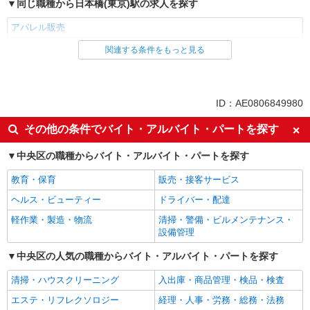
同じ職種から日本橋(東京)駅の求人を探す
アパレル販売
関連する条件をもっと見る
同じ雇用形態から日本橋(東京)駅の求人を探す
派遣社員
同じ特徴から日本橋(東京)駅の求人を探す
ID：AE0806849980
高収入・高額
週払い
その他の条件でバイト・アルバイト・パートを探す
副業・WワークOK
交通費支給
中央区の職種からバイト・アルバイト・パートを探す
同じ職種から求人を探す
教育・保育
販売・接客サービス
ファッション・アパレル
ヘルス・ビューティー
ドライバー・配達
アパレル販売
軽作業・製造・物流
清掃・警備・ビルメンテナンス・
設備管理
同じ特徴から求人を探す
中央区の人気の職種からバイト・アルバイト・パートを探す
副業・WワークOK
交通費支給
清掃・ハウスクリーニング
入出庫・商品管理・検品・検査
エステ・リフレクソロジー
経理・人事・労務・総務・法務