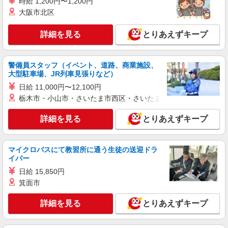
時給 1,200円〜1,200円
（店長候補）：月給300,000円〜 ※試用期間中は
大阪市北区
270,000円〜 ★固定残業手当：30,800円（月給に
≪八重洲地下街店≫ 東京都中央区八重洲2-1八
含む） ※経験・能力考慮 ※固定残業時間は1ヶ月
重洲地下街 中1号 ■各線「東京駅」より徒歩3分
詳細を見る
とりあえずキープ
あたり20時間、超過時は追加で残業手当支給 ※月
3万円まで交通費支給 ※試用期間（2〜3ヶ月）も
詳細を見る
キープ
同条件 【手当】固定残業手当／資格手当／店舗職
制手当／住宅手当（実家外かつ賃貸の場合のみ別
警備員スタッフ（イベント、道路、商業施設、
途支給）※試用期間明けから支給／特別手当 ※手
大型駐車場、JR列車見張りなど）
アルバイト
パート
当の種類はエリアにより異なります。詳細は面接
Stola.（ストラ） 西銀座店
日給 11,000円〜12,100円
時にお尋ねください。 ＼入社３大特典キャンペー
栃木市・小山市・さいたま市西区・さいたま市岩槻区・久喜市・
アパレル販売スタッフ
ン実施中！／※詳細は備考欄にて
時給1250円〜＋交通費支給（月2万円迄）
詳細を見る
とりあえずキープ
≪Stola.西銀座店≫ 東京都中央区銀座4-1 西銀
座1F ■JR「有楽町駅」銀座口より徒歩3分、東京
メトロ「銀座駅」C5・C7出口直結
マイクロバスにて教習所に通う生徒の送迎ドラ
詳細を見る
キープ
イバー
日給 15,850円
契約社員
箕面市
REGAL SHOES 銀座数寄屋橋店
REGALの革靴の販売・接客スタッフ
詳細を見る
とりあえずキープ
月給219,500円〜225,500円 ※経験・能力に
よる （一律TOEIC特別手当含む） ※試用期間（3