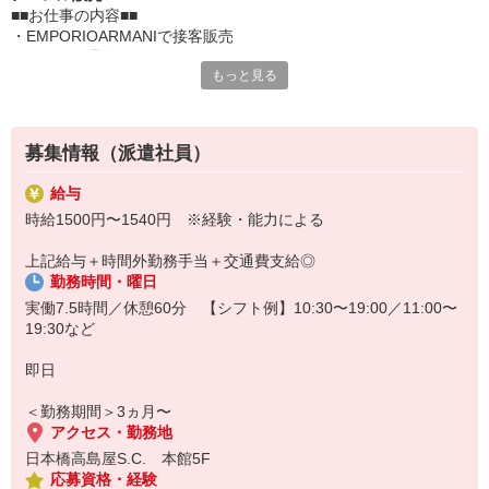
■■お仕事の内容■■
・EMPORIOARMANIで接客販売
・ストック業務、バックヤード
もっと見る
・店内清掃
・その他付帯業務
■■注目ポイント■■
□週5日勤務
募集情報（派遣社員）
□アパレル販売経験者歓迎！
□私物黒スーツ勤務
給与
□日払い・週払いOK
時給1500円〜1540円 ※経験・能力による
□来社不要で登録OK！
・・・・・・・・・・・・・・・・・・・・・
上記給与＋時間外勤務手当＋交通費支給◎
イタリアの有名ラグジュアリーブランドで接客販売◎アパレル販売
勤務時間・曜日
経験のある方におすすめです！
・・・・・・・・・・・・・・・・・・・・・
実働7.5時間／休憩60分 【シフト例】10:30〜19:00／11:00〜
19:30など
即日
＜勤務期間＞3ヵ月〜
アクセス・勤務地
日本橋高島屋S.C. 本館5F
応募資格・経験