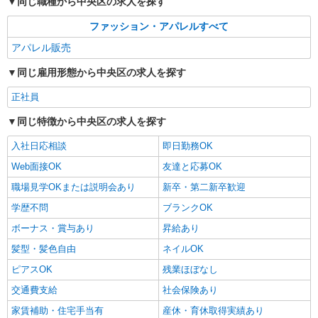
同じ職種から中央区の求人を探す
販売スタッフ
ファッション・アパレルすべて
［アルバイト・パート］時給1,300円〜 ※経
験・能力により優遇します。
アパレル販売
日本橋高島屋S.C. 新館： 東京都中央区日本
同じ雇用形態から中央区の求人を探す
橋2-5-1
正社員
詳細を見る
キープ
同じ特徴から中央区の求人を探す
入社日応相談
即日勤務OK
Web面接OK
友達と応募OK
職場見学OKまたは説明会あり
新卒・第二新卒歓迎
学歴不問
ブランクOK
ボーナス・賞与あり
昇給あり
髪型・髪色自由
ネイルOK
ピアスOK
残業ほぼなし
交通費支給
社会保険あり
家賃補助・住宅手当有
産休・育休取得実績あり