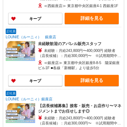
270,000円〜 ★固定残業手当：30,800円（月給に
≪西銀座店≫ 東京都中央区銀座4-1 西銀座1F
含む） ※経験・能力考慮 ※固定残業時間は1ヶ月
あたり20時間、超過時は追加で残業手当支給 ※月
詳細を見る
キープ
3万円まで交通費支給 ※試用期間（2〜3ヶ月）も
同条件 【手当】固定残業手当／資格手当／店舗職
制手当／住宅手当（実家外かつ賃貸の場合のみ別
正社員
途支給）※試用期間明けから支給／特別手当 ※手
LOUNIE（ルーニィ） 銀座店
当の種類はエリアにより異なります。詳細は面接
未経験歓迎のアパレル販売スタッフ
時にお尋ねください。
未経験：月給243,800円〜400,000円 経験者
（店長候補）：月給300,000円〜 ※試用期間中は
270,000円〜 ★固定残業手当：30,800円（月給に
≪銀座店≫ 東京都中央区銀座8-8-5 陽栄銀座
含む） ※経験・能力考慮 ※固定残業時間は1ヶ月
ビル1F ■各線「新橋駅」より徒歩5分
あたり20時間、超過時は追加で残業手当支給 ※月
3万円まで交通費支給 ※試用期間（2〜3ヶ月）も
詳細を見る
キープ
同条件 【手当】固定残業手当／資格手当／店舗職
制手当／住宅手当（実家外かつ賃貸の場合のみ別
途支給）※試用期間明けから支給／特別手当 ※手
正社員
当の種類はエリアにより異なります。詳細は面接
LOUNIE（ルーニィ）銀座店
時にお尋ねください。 ＼入社３大特典キャンペー
【店長候補募集】接客・販売・お店作り〜マネ
ン実施中！／※詳細は備考欄にて
ジメントまでお任せします◎
未経験：月給243,800円〜400,000円 経験者
（店長候補）：月給300,000円〜 ※試用期間中は