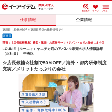
関東
の求人
▼エリア変更
仕事情報
企業情報
更新日：2026/08/07 ※更新日時点の最新情報です
正社員
職種：【店長候補募集】接客・販売・お店作り〜マネジメントまでお任せします◎
LOUNIE（ルーニィ）ヤエチカ店のアパレル販売の求人情報詳細
（正社員） - 中央区
☆店長候補☆社割で50％OFF／海外・都内研修制度
充実／メリットたっぷりの会社