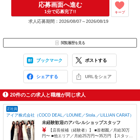
応募画面へ進む
1分で応募完了!!
キープ
求人応募期間：2026/08/07～2026/08/19
閲覧履歴を見る
ブックマーク
ポストする
シェアする
URLをシェア
20
件のこの求人と職種が同じ求人
正社員
アイア株式会社（COCO DEAL／LOUNIE／Stola.／LILLIAN CARAT）
未経験歓迎のアパレルショップスタッフ
【店長候補（経験者）】 ■首都圏／月給30万
円〜 ■他エリア／月給25万円〜35万円 【スタッ