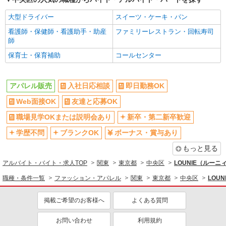
大型ドライバー
スイーツ・ケーキ・パン
看護師・保健師・看護助手・助産
ファミリーレストラン・回転寿司
師
保育士・保育補助
コールセンター
アパレル販売
入社日応相談
即日勤務OK
Web面接OK
友達と応募OK
職場見学OKまたは説明会あり
新卒・第二新卒歓迎
学歴不問
ブランクOK
ボーナス・賞与あり
もっと見る
アルバイト・バイト・求人TOP
関東
東京都
中央区
LOUNIE（ルー
職種・条件一覧
ファッション・アパレル
関東
東京都
中央区
LOU
掲載ご希望のお客様へ
よくある質問
お問い合わせ
利用規約