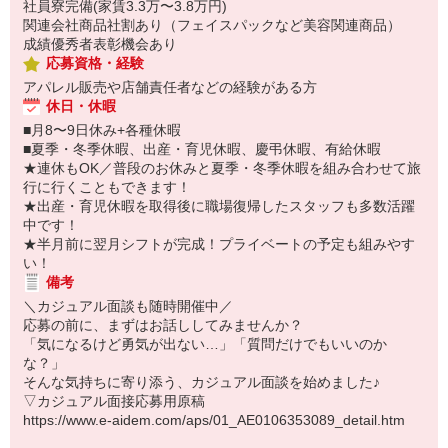
社員寮完備(家賃3.3万〜3.8万円)
関連会社商品社割あり（フェイスパックなど美容関連商品）
成績優秀者表彰機会あり
応募資格・経験
アパレル販売や店舗責任者などの経験がある方
休日・休暇
■月8〜9日休み+各種休暇
■夏季・冬季休暇、出産・育児休暇、慶弔休暇、有給休暇
★連休もOK／普段のお休みと夏季・冬季休暇を組み合わせて旅
行に行くこともできます！
★出産・育児休暇を取得後に職場復帰したスタッフも多数活躍
中です！
★半月前に翌月シフトが完成！プライベートの予定も組みやす
い！
備考
＼カジュアル面談も随時開催中／
応募の前に、まずはお話ししてみませんか？
「気になるけど勇気が出ない…」「質問だけでもいいのか
な？」
そんな気持ちに寄り添う、カジュアル面談を始めました♪
▽カジュアル面接応募用原稿
https://www.e-aidem.com/aps/01_AE0106353089_detail.htm