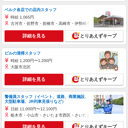
制手当／住宅手当（実家外かつ賃貸の場合のみ別
途支給）※試用期間明けから支給／特別手当 ※手
ベルク各店での店内スタッフ
正社員
当の種類はエリアにより異なります。詳細は面接
Stola.（ストラ） 西銀座店
時給 1,065円
時にお尋ねください。 ＼入社３大特典キャンペー
未経験歓迎のアパレル販売スタッフ
古河市・佐野市・前橋市・高崎市・伊勢崎市・太田市・館林市・
ン実施中！／※詳細は備考欄にて
未経験：月給243,800円〜400,000円 経験者
（店長候補）：月給300,000円〜 ※試用期間中は
詳細を見る
とりあえずキープ
270,000円〜 ★固定残業手当：30,800円（月給に
≪西銀座店≫ 東京都中央区銀座4-1 西銀座1F
含む） ※経験・能力考慮 ※固定残業時間は1ヶ月
■東京メトロ各線「銀座駅」C5・C7出口直結
あたり20時間、超過時は追加で残業手当支給 ※月
ビルの清掃スタッフ
3万円まで交通費支給 ※試用期間（2〜3ヶ月）も
詳細を見る
キープ
時給 1,200円〜1,200円
同条件 【手当】固定残業手当／資格手当／店舗職
制手当／住宅手当（実家外かつ賃貸の場合のみ別
大阪市北区
途支給）※試用期間明けから支給／特別手当 ※手
正社員
当の種類はエリアにより異なります。詳細は面接
DIESEL GINZA
詳細を見る
とりあえずキープ
時にお尋ねください。 ＼入社３大特典キャンペー
ショップスタッフ（未経験OK）
ン実施中！／※詳細は備考欄にて
月給215,000円〜275,000円 （経験・能力によ
警備員スタッフ（イベント、道路、商業施設、
る） ※試用期間3ヶ月（条件は同様） 【給与例】
大型駐車場、JR列車見張りなど）
月給245,000円 別途、残業代全額支給 (社会人経
DIESEL GINZA （東京都中央区銀座3-2-15 ギ
験2年、アパレル経験あり)
日給 11,000円〜12,100円
ンザ・グラッセ） 【受動喫煙防止対策】 屋内原則
栃木市・小山市・さいたま市西区・さいたま市岩槻区・久喜市・
禁煙（喫煙室あり）
詳細を見る
キープ
詳細を見る
とりあえずキープ