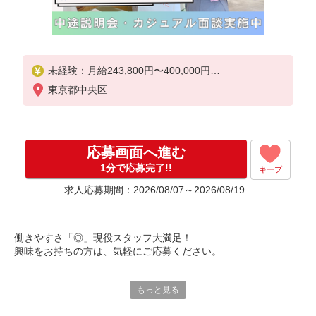
未経験：月給243,800円〜400,000円
経験者（店長候補）：月給300,000円〜 ※試用期間
東京都中央区
中は270,000円〜
★固定残業手当：30,800円（月給に含む）
※経験・能力考慮
応募画面へ進む
※固定残業時間は1ヶ月あたり20時間、超過時は追加
で残業手当支給
1分で応募完了!!
キープ
※月3万円まで交通費支給
求人応募期間：2026/08/07～2026/08/19
※試用期間（2〜3ヶ月）も同条件
【手当】固定残業手当／資格手当／店舗職制手当／
住宅手当（実家外かつ賃貸の場合のみ別途支給）※
働きやすさ「◎」現役スタッフ大満足！
試用期間明けから支給／特別手当
興味をお持ちの方は、気軽にご応募ください。
※手当の種類はエリアにより異なります。詳細は面
接時にお尋ねください。
☆☆☆ポイント☆☆☆
もっと見る
【結婚休暇の連休可】
5日連休の取得可能♪