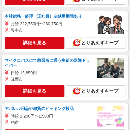
契約社員
REGAL SHOES 銀座数寄屋橋店
本社総務・経理（正社員）※試用期間あり
REGALの革靴の販売・接客スタッフ
月給 222,750円〜230,750円
月給219,500円〜225,500円 ※経験・能力に
豊中市
よる （一律TOEIC特別手当含む） ※試用期間（3
ヶ月） 時給1,250円＋TOEIC手当（726点以上
東京都中央区銀座4-2-12 銀座クリスタルビル
詳細を見る
とりあえずキープ
5,000円／月、856点以上10,000円／月）
1F
詳細を見る
キープ
マイクロバスにて教習所に通う生徒の送迎ドラ
イバー
契約社員
日給 15,850円
リーガルファクトリーストア八重洲店
箕面市
靴の販売・接客スタッフ
詳細を見る
とりあえずキープ
月給214,500円〜215,500円 ※経験・能力に
よる ※試用期間（3〜6ヶ月※勤務内容による）は
時給1,250円
東京都 中央区日本橋3-1-4 画廊ビル1・2Ｆ
アパレル用品や雑貨のピッキング検品
時給 1,200円〜1,500円
詳細を見る
キープ
柏市
アルバイト
パート