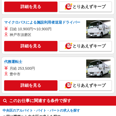
リゼッタ
詳細を見る
とりあえずキープ
アパレル販売スタッフ
［パート］時給1,230〜1,300円 ※経験・能力
により優遇します。
マイクロバスによる施設利用者送迎ドライバー
日本橋高島屋S.C. 新館：東京都中央区日本橋
日給 10,900円〜10,900円
2-5-1
神戸市須磨区
詳細を見る
キープ
詳細を見る
とりあえずキープ
契約社員
REGAL SHOES 銀座数寄屋橋店
代務運転士
REGALの革靴の販売・接客スタッフ
月給 253,500円
月給214,500円〜215,500円 ※経験・能力に
豊中市
よる ※試用期間（3〜6ヶ月※勤務内容による）は
時給1,250円
東京都中央区銀座4-2-12 銀座クリスタルビル
詳細を見る
とりあえずキープ
1F
詳細を見る
キープ
このお仕事に関連する条件で探す
中央区のアルバイト・バイト・パートの求人を探す
アルバイト
パート
スツールズ