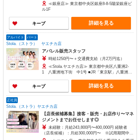
270,000円〜 ★固定残業手当：30,800円（月給に
≪銀座店≫ 東京都中央区銀座8-8-5陽栄銀座ビ
含む） ※経験・能力考慮 ※固定残業時間は1ヶ月
ル1F
あたり20時間、超過時は追加で残業手当支給 ※月
3万円まで交通費支給 ※試用期間（2〜3ヶ月）も
詳細を見る
キープ
同条件 【手当】固定残業手当／資格手当／店舗職
制手当／住宅手当（実家外かつ賃貸の場合のみ別
途支給）※試用期間明けから支給／特別手当 ※手
アルバイト
パート
当の種類はエリアにより異なります。詳細は面接
Stola.（ストラ） ヤエチカ店
時にお尋ねください。
アパレル販売スタッフ
時給1250円〜＋交通費支給（月2万円迄）
≪Stola.ヤエチカ店≫ 東京都中央区八重洲2-
1 八重洲地下街 中1号 ■JR「東京駅」八重洲地
下中央口 直結
詳細を見る
キープ
正社員
Stola.（ストラ）ヤエチカ店
【店長候補募集】接客・販売・お店作り〜マネ
ジメントまでお任せします◎
未経験：月給243,800円〜400,000円 経験者
（店長候補）：月給300,000円〜 ※試用期間中は
270,000円〜 ★固定残業手当：30,800円（月給に