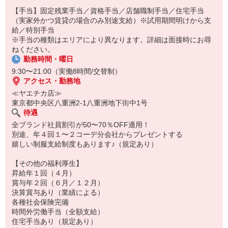
特別な体験を後押しする支援金を支給します。
【手当】固定残業手当／資格手当／店舗職制手当／住宅手当
※今年は韓国に行きました
（実家外かつ賃貸の場合のみ別途支給）※試用期間明けから支
給／特別手当
※手当の種類はエリアにより異なります。詳細は面接時にお尋
ねください。
勤務時間・曜日
9:30〜21:00（実働8時間/交替制）
アクセス・勤務地
≪ヤエチカ店≫
東京都中央区八重洲2-1八重洲地下街中1号
待遇
全ブランド社員割引が50〜70％OFF適用！
別途、年４回１〜２コーデ分会社からプレゼントする
嬉しい制服支給制度もあります♪（規定あり）
【その他の福利厚生】
昇給年１回（４月）
賞与年２回（６月／１２月）
決算賞与あり（業績による）
各種社会保険完備
時間外労働手当（全額支給）
住宅手当あり（規定あり）