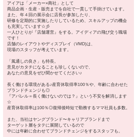
アイアは「メーカー×商社」として
商品企画・生産・販売までを自社で一貫して手掛けています。
また、年４回の展示会に店長が参加したり、
研修を定期的に実施したりしているため、スキルアップの機会
も充実しています☆彡
一人ひとりが『店舗運営』をする。アイディアの飛び交う職場
です！
店舗のレイアウトやディスプレイ（VMD)は、
現場のスタッフが考えています。
「風通しの良さ」も特長。
意見がカタチになることも珍しくないので、
あなたの意見をぜひ聞かせてください♪
長く働ける環境がある♪産育休取得率100％や、年齢に合わせた
ブランドチェンジも◎
『アパレル＝長く働けないのでは？』という不安を解消します
☆
産育休取得率は100％◎復帰後時短で勤務するママ社員も多数。
また、当社はヤングブランド〜キャリアブランドまで
ターゲット層をタテに展開しているので
中には年齢に合わせてブランドチェンジをするスタッフも。