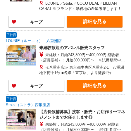
フ】 ■首都圏／月給24万3,800円〜40万円 ■大阪／
LOUNIE／Stola.／COCO DEAL／LILLIAN
月給23万3,500円〜35万円 ■京都、兵庫、愛知、岐
CARAT ※ブランド・勤務地の希望考慮します！※
阜、福岡／月給22万7,800円〜35万円 ■他エリア／
転勤なし 更に東京、神奈川、千葉、埼玉、北海
月給22万2,100円〜35万円 固定残業手当含む（1ヶ
道、宮城（仙台）、愛知、大阪、兵庫、京都、和
詳細を見る
キープ
月あたり20時間）※超過時は追加支給 首都圏エリ
歌山、岡山、広島、愛媛、福岡、長崎、宮崎、熊
ア：30,800円 大阪：29,500円 京都、兵庫、愛知、
本などの各店舗で募集しています。 【COCO
岐阜、福岡：28,800円 他：28,100円 ※経験・能力
DEAL】 札幌PARCO店 ルミネ新宿LUMINE2店／
正社員
考慮 ※試用期間3ヶ月も同条件（首都圏：店長候
ルミネ池袋店／ルミネ横浜／ルミネ大宮店／ルミ
LOUNIE（ルーニィ） 八重洲店
補は月給27万円〜）
ネ有楽町店 ルミネ立川店／ルミネ町田店／池袋
未経験歓迎のアパレル販売スタッフ
PARCO店／東京スカイツリータウン・ソラマチ店
未経験：月給243,800円〜400,000円 経験者
イクスピアリ店／イオンレイクタウン店／ジョイ
（店長候補）：月給300,000円〜 ※試用期間中は
ナス店／テラスモール湘南店 タカシマヤ ゲートタ
270,000円〜 ★固定残業手当：30,800円（月給に
ワーモール店／イオン大高SC店 なんばCITY店／
≪八重洲店≫ 東京都中央区八重洲2-1 八重洲
含む） ※経験・能力考慮 ※固定残業時間は1ヶ月
天王寺MIO店／阪神梅田本店／京都ポルタ店／阪
地下街中1号 ■各線「東京駅」より徒歩2分
あたり20時間、超過時は追加で残業手当支給 ※月
急西宮ガーデンズ店 ルクアイーレ大阪店／岡山一
3万円まで交通費支給 ※試用期間（2〜3ヶ月）も
番街店／ミナモア広島店／博多阪急店／天神ソラ
詳細を見る
キープ
同条件 【手当】固定残業手当／資格手当／店舗職
リアプラザ店 ▽他、詳しくは備考をご参照くださ
制手当／住宅手当（実家外かつ賃貸の場合のみ別
い。
途支給）※試用期間明けから支給／特別手当 ※手
正社員
当の種類はエリアにより異なります。詳細は面接
Stola.（ストラ）西銀座店
時にお尋ねください。 ＼入社３大特典キャンペー
【店長候補募集】接客・販売・お店作り〜マネ
ン実施中！／※詳細は備考欄にて
ジメントまでお任せします◎
未経験：月給243,800円〜400,000円 経験者
（店長候補）：月給300,000円〜 ※試用期間中は