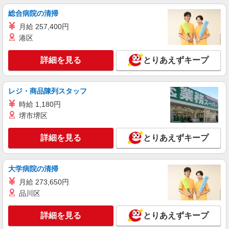
央口(約2分) ■東京(ＪＲ東北新幹線)八重洲中央口
詳細を見る
キープ
総合病院の清掃
(約2分)
月給 257,400円
アルバイト
パート
港区
Stola.（ストラ） 西銀座店
アパレル販売スタッフ
詳細を見る
とりあえずキープ
時給1250円〜＋交通費支給（月2万円迄）
≪Stola.西銀座店≫ 東京都中央区銀座4-1 西銀
座1F ■JR「有楽町駅」銀座口より徒歩3分、東京
レジ・商品陳列スタッフ
メトロ「銀座駅」C5・C7出口直結
時給 1,180円
詳細を見る
キープ
堺市堺区
正社員
詳細を見る
とりあえずキープ
Stola.（ストラ） 八重洲地下街店
未経験歓迎のアパレル販売スタッフ
大学病院の清掃
未経験：月給243,800円〜400,000円 経験者
（店長候補）：月給300,000円〜 ※試用期間中は
月給 273,650円
270,000円〜 ★固定残業手当：30,800円（月給に
≪八重洲地下街店≫ 東京都中央区八重洲2-1八
品川区
含む） ※経験・能力考慮 ※固定残業時間は1ヶ月
重洲地下街 中1号 ■各線「東京駅」より徒歩3分
あたり20時間、超過時は追加で残業手当支給 ※月
詳細を見る
とりあえずキープ
3万円まで交通費支給 ※試用期間（2〜3ヶ月）も
詳細を見る
キープ
同条件 【手当】固定残業手当／資格手当／店舗職