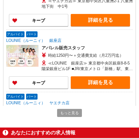
≪ヤエチカ店≫ 東京都中央区八重洲2-1 八重洲
含む） ※経験・能力考慮 ※固定残業時間は1ヶ月
地下街 中1号
あたり20時間、超過時は追加で残業手当支給 ※月
3万円まで交通費支給 ※試用期間（2〜3ヶ月）も
詳細を見る
キープ
同条件 【手当】固定残業手当／資格手当／店舗職
制手当／住宅手当（実家外かつ賃貸の場合のみ別
途支給）※試用期間明けから支給／特別手当 ※手
アルバイト
パート
当の種類はエリアにより異なります。詳細は面接
LOUNIE（ルーニィ） 銀座店
時にお尋ねください。
アパレル販売スタッフ
時給1250円〜＋交通費支給（月2万円迄）
≪LOUNIE 銀座店≫ 東京都中央区銀座8-8-5
陽栄銀座ビル1F ■JR/東京メトロ「新橋」駅、東京
メトロ「銀座」駅より徒歩7分
詳細を見る
キープ
アルバイト
パート
LOUNIE（ルーニィ） ヤエチカ店
アパレル販売スタッフ
もっと見る
時給1250円〜＋交通費支給（月2万円迄）
≪LOUNIE ヤエチカ店≫ 東京都中央区八重洲
2-1 八重洲地下街中1号 ■東京(ＪＲ中央本線)八重
あなたにおすすめの求人情報
洲中央口(約2分) ■東京(ＪＲ北陸新幹線)八重洲中