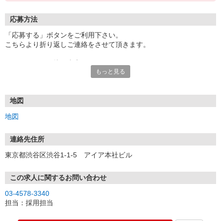
応募方法
「応募する」ボタンをご利用下さい。
こちらより折り返しご連絡をさせて頂きます。
エントリー⇒面接⇒内定！
もっと見る
●即日内定も可
●一次面接はオンラインにて行います。
※お電話でのご応募もお待ちしております。
電話での応募の場合は「イーアイデムを見ました」とお伝えくださ
地図
い。
地図
連絡先住所
東京都渋谷区渋谷1-1-5 アイア本社ビル
この求人に関するお問い合わせ
03-4578-3340
担当：採用担当