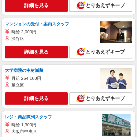
詳細を見る
とりあえずキープ
リベーチェ
アパレル販売スタッフ
［アルバイト］時給1,500円 ※経験・能力によ
マンションの受付・案内スタッフ
り優遇します。
時給 2,000円
日本橋高島屋S.C. 新館： 東京都中央区日本
渋谷区
橋2-5-1
詳細を見る
とりあえずキープ
詳細を見る
キープ
契約社員
大学病院の中材滅菌
REGAL ヤエチカ
月給 254,160円
REGALの革靴の販売・接客スタッフ
足立区
月給214,500円〜215,500円 ※経験・能力に
よる ※試用期間（3〜6ヶ月※勤務内容による）は
詳細を見る
とりあえずキープ
時給1,250円
東京都中央区八重洲2-1 八重洲地下街外堀地下
2番通り
レジ・商品陳列スタッフ
詳細を見る
キープ
時給 1,300円
大阪市中央区
アルバイト
パート