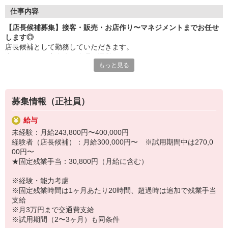
【産休・育休取得率100％】
復帰後の時短勤務など生活環境に合わせた働き方もできます。こ
仕事内容
うした働き方がキャリアUPに影響する心配なし！
【店長候補募集】接客・販売・お店作り〜マネジメントまでお任せ
【ライブラリースペース（会社内）有】
します◎
様々な分野の本を常備！ショップスタッフの利用可能。
店長候補として勤務していただきます。
【1シーズン1〜2コーデ分支給（規定あり）】
店長としてお店全体の管理・運営をお任せします。
入社時期の影響なし！
もっと見る
スタッフの教育や予算・売上管理、在庫管理など、幅広い業務を担
当。
他にもメリットいっぱい♪
最初は本社営業スタッフがしっかりとフォローをしますので、ご安
■安定経営！続々新店OPEN
心ください！
■半月前に翌月のシフト完成
募集情報（正社員）
■入社特典有※配属による
＼オンライン会社説明会を実施します／
■50％の社員割引・制服無料支給有
給与
7/30（木）13：00 ／ 8/7（金）16：00
未経験：月給243,800円〜400,000円
経験者（店長候補）：月給300,000円〜 ※試用期間中は270,0
＼＊採用＊Instagramページ／
00円〜
https://www.instagram.com/aiia_recruit/
★固定残業手当：30,800円（月給に含む）
＼永年勤続表彰有／
※経験・能力考慮
◆勤続5年・15年の節目に社員の新たな挑戦を応援する制有。
※固定残業時間は1ヶ月あたり20時間、超過時は追加で残業手当
趣味・スキル習得など社員自身の成長につながる活動を応援しま
支給
す。
※月3万円まで交通費支給
◆海外研修実施（2025年度）
※試用期間（2〜3ヶ月）も同条件
ショップスタッフとして10年以上勤務する社員対象。