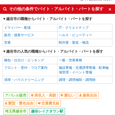
高収入・高額
週払い
その他の条件でバイト・アルバイト・パートを探す
服装自由
髪型・髪色自由
越谷市の職種からバイト・アルバイト・パートを探す
交通費支給
ドライバー・配達
IT・クリエイティブ
同じ職種から求人を探す
販売・接客サービス
ヘルス・ビューティー
ファッション・アパレル
営業
軽作業・製造・物流
アパレル販売
越谷市の人気の職種からバイト・アルバイト・パートを探す
同じ特徴から求人を探す
梱包・仕分け・ピッキング
一般・営業事務
服装自由
交通費支給
フロント・受付・フロア案内
施設警備・交通誘導警備・駐車輪
場管理・イベント警備
清掃・ハウスクリーニング
調理・調理補助・調理師
アパレル販売
高収入・高額
週払い
服装自由
髪型・髪色自由
交通費支給
埼玉県越谷市
越谷レイクタウン駅