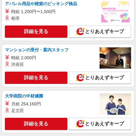
アルバイト
パート
アパレル用品や雑貨のピッキング検品
COCO DEAL（ココディール） イオンレイクタウン店
時給 1,200円〜1,500円
アパレル販売スタッフ
柏市
時給1150円〜＋交通費支給（月2万円迄）
≪イオンレイクタウン店≫ 埼玉県越谷市レイ
詳細を見る
とりあえずキープ
クタウン４丁目 kaze2F ■JR武蔵野線「越谷レイ
クタウン駅」
詳細を見る
キープ
マンションの受付・案内スタッフ
時給 2,000円
正社員
渋谷区
COCO DEAL（ココディール） イオンレイクタウン店
未経験歓迎のアパレル販売スタッフ
詳細を見る
とりあえずキープ
未経験：月給243,800円〜400,000円 経験者
（店長候補）：月給300,000円〜 ※試用期間中は
270,000円〜 ★固定残業手当：30,800円（月給に
大学病院の中材滅菌
≪イオンレイクタウン店≫ 埼玉県越谷市レイ
含む） ※経験・能力考慮 ※固定残業時間は1ヶ月
クタウン4-2-2 kaze2F ■JR武蔵野線「越谷レイ
月給 254,160円
あたり20時間、超過時は追加で残業手当支給 ※月
クタウン駅」より徒歩24分
足立区
3万円まで交通費支給 ※試用期間（2〜3ヶ月）も
詳細を見る
キープ
同条件 【手当】固定残業手当／資格手当／店舗職
制手当／住宅手当（実家外かつ賃貸の場合のみ別
詳細を見る
とりあえずキープ
途支給）※試用期間明けから支給／特別手当 ※手
正社員
当の種類はエリアにより異なります。詳細は面接
COCO DEAL（ココディール）イオンレイクタウン店