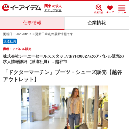
関東
の求人
▼エリア変更
仕事情報
企業情報
更新日：2026/08/07 ※更新日時点の最新情報です
派遣社員
職種：アパレル販売
株式会社シーエーセールススタッフ/tkYH38027aのアパレル販売の
求人情報詳細（派遣社員） - 越谷市
「ドクターマーチン」ブーツ・シューズ販売【越谷
アウトレット】