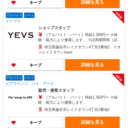
詳細を見る
キープ
月あたり20時間）※超過時は追加支給 首都圏エリ
都、和歌山、岡山、広島、愛媛、福岡、長崎、宮
ア：30,800円 大阪：29,500円 京都、兵庫、愛知、
崎、熊本などの各店舗で募集しています。
岐阜、福岡：28,800円 他：28,100円 ※経験・能力
NEW
【COCO DEAL】 札幌PARCO店 ルミネ新宿
アルバイト
パート
考慮 ※試用期間3ヶ月も同条件（首都圏：店長候
LUMINE2店／ルミネ池袋店／ルミネ横浜／ルミネ
イーブス
補は月給27万円〜）
大宮店／ルミネ有楽町店 ルミネ立川店／ルミネ町
ショップスタッフ
田店／池袋PARCO店／東京スカイツリータウン・
［アルバイト・パート］時給1,300円〜 ※経
ソラマチ店 イクスピアリ店／イオンレイクタウン
験・能力により優遇します。 ※試用期間有（試用
店／ジョイナス店／テラスモール湘南店 タカシマ
期間中の給与に変動はありません。） ※土日祝
ヤ ゲートタワーモール店／イオンモール各務原イ
埼玉県越谷市レイクタウン4丁目2番地2 イオ
50円UP ※20時以降 100円UP
ンター店／イオン大高SC店 なんばCITY店／天王
ンレイクタウンkaze
寺MIO店／阪神梅田本店／京都ポルタ店／阪急西
宮ガーデンズ店 ルクアイーレ大阪店／岡山一番街
詳細を見る
キープ
店／ミナモア広島店／博多阪急店／天神ソラリア
プラザ店 ▽他、詳しくは備考をご参照ください。
NEW
アルバイト
パート
ピアラウンジ バイ アーク
販売・接客スタッフ
［アルバイト・パート］時給1,350円〜 ※経
験・能力により優遇します。
埼玉県越谷市レイクタウン4丁目2番地2
詳細を見る
キープ