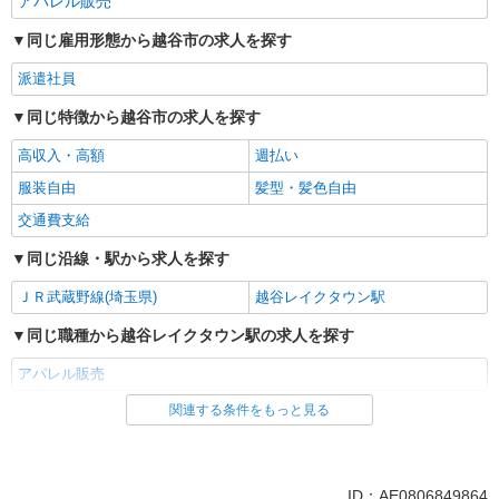
アパレル販売
クイックシルバーストア
アパレル販売スタッフ
同じ雇用形態から越谷市の求人を探す
［アルバイト・パート］ 時給1,150円〜1,300
派遣社員
円 ※22:00以降は時給25％アップ ※前職収入・経
験考慮します。 ※高校生以上
埼玉県越谷市レイクタウン4丁目2番地2
同じ特徴から越谷市の求人を探す
高収入・高額
週払い
詳細を見る
キープ
服装自由
髪型・髪色自由
交通費支給
同じ沿線・駅から求人を探す
ＪＲ武蔵野線(埼玉県)
越谷レイクタウン駅
同じ職種から越谷レイクタウン駅の求人を探す
アパレル販売
関連する条件をもっと見る
同じ雇用形態から越谷レイクタウン駅の求人を探す
派遣社員
同じ特徴から越谷レイクタウン駅の求人を探す
ID：AE0806849864