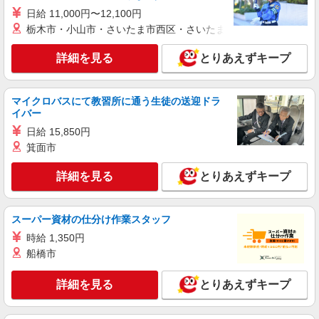
日給 11,000円〜12,100円
アルバイト
パート
栃木市・小山市・さいたま市西区・さいたま市岩槻区・久喜市・
BREEZE イオンレイクタウンmori
ベビー・子ども服販売スタッフ【フルタイム】
詳細を見る
とりあえずキープ
時給1,170円 試用期間あり（期間中も同時給）
交通費別途支給（月4万円まで） ＜月収例＞ 時給
1,170円×実働8時間勤務×月20日＝187,200円
マイクロバスにて教習所に通う生徒の送迎ドラ
埼玉県越谷市レイクタウン3丁目1-1 イオンレ
イバー
イクタウンmori 3F
日給 15,850円
詳細を見る
箕面市
キープ
詳細を見る
とりあえずキープ
アルバイト
パート
ユニバーサルランゲージ
アパレル販売スタッフ
スーパー資材の仕分け作業スタッフ
［アルバイト・パート］時給1,240円 ※平日17
時給 1,350円
時以降・土日祝日：時給1,340円
船橋市
埼玉県越谷市レイクタウン3丁目1番地1
詳細を見る
とりあえずキープ
詳細を見る
キープ