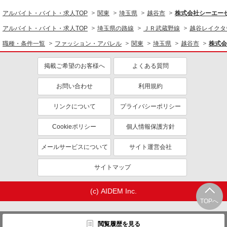
アルバイト・バイト・求人TOP
関東
埼玉県
越谷市
株式会社シーエーセー
アルバイト・バイト・求人TOP
埼玉県の路線
ＪＲ武蔵野線
越谷レイクタ
職種・条件一覧
ファッション・アパレル
関東
埼玉県
越谷市
株式会
掲載ご希望のお客様へ
よくある質問
お問い合わせ
利用規約
リンクについて
プライバシーポリシー
Cookieポリシー
個人情報保護方針
メールサービスについて
サイト運営会社
サイトマップ
(c) AIDEM Inc.
TOPへ
閲覧履歴を見る