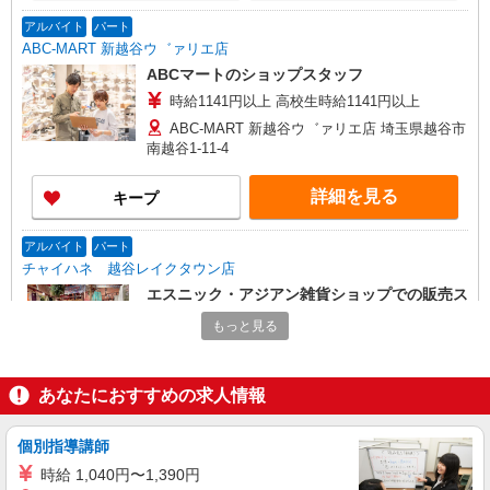
アルバイト
パート
ABC-MART 新越谷ウ゛ァリエ店
ABCマートのショップスタッフ
時給1141円以上 高校生時給1141円以上
ABC-MART 新越谷ウ゛ァリエ店 埼玉県越谷市
南越谷1-11-4
詳細を見る
キープ
アルバイト
パート
チャイハネ 越谷レイクタウン店
エスニック・アジアン雑貨ショップでの販売ス
タッフ
もっと見る
時給1,141円〜（経験・能力による） ※試用期
間3ヶ月（同給与） ★昇給有
チャイハネ 越谷レイクタウン店 埼玉県越谷
あなたにおすすめの求人情報
市レイクタウン4-2-2 イオンモールレイクタウン
KAZE 3F
個別指導講師
詳細を見る
キープ
時給 1,040円〜1,390円