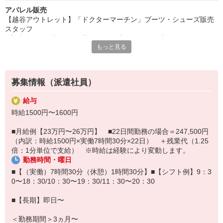
アパレル販売
【越谷アウトレット】「ドクターマーチン」ブーツ・シューズ販売
スタッフ
■高時給のお仕事 ■私服勤務のお仕事（シューズ支給）
もっと見る
【Dr.Martens（ドクターマーチン）】
イギリスの革靴ブランドで、8ホールのブーツが世界中で長く人気が
あります。
ミュージックシーンやサブカルチャーと強い結びつきをもった、
募集情報（派遣社員）
個性のあるデザインを数多くラインナップしていて、独自のデザイ
ンが特徴。
給与
デザインだけでなく独自の技術である
時給1500円〜1600円
「エアクッションソール」を採用しており、快適な歩行と履き心地
がポイントです。
■月給例【23万円〜26万円】 ■22日間勤務の場合＝247,500円
■【具体的な仕事内容】
（内訳：時給1500円×実働7時間30分×22日） ＋残業代（1.25
●お客様対応・販売業務
倍：1分単位で支給） ※時給は経験により変動します。
・商品の説明、コーディネート提案
勤務時間・曜日
・レジ清算、商品のラッピング、お見送り
・商品の検品、品出し、レイアウト、店舗の清掃、その他雑務など
■【（実働）7時間30分（休憩）1時間30分】■【シフト例】9：3
■【勤務時の服装】
0〜18：30/10：30〜19：30/11：30〜20：30
・私服勤務
■【シフトについて】
■【長期】即日〜
・週5日勤務をベースに募集
＜勤務期間＞3ヵ月〜