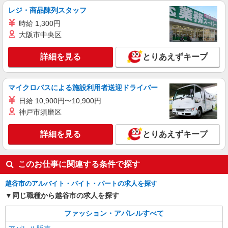
時にお尋ねください。
レジ・商品陳列スタッフ
【店長候補募集】接客・販売・お店作り〜マネ
ジメントまでお任せします◎
時給 1,300円
未経験：月給243,800円〜400,000円 経験者
大阪市中央区
（店長候補）：月給300,000円〜 ※試用期間中は
270,000円〜 ★固定残業手当：30,800円（月給に
≪イオンレイクタウン店≫ 埼玉県越谷市レイ
詳細を見る
とりあえずキープ
含む） ※経験・能力考慮 ※固定残業時間は1ヶ月
クタウン4-2-2 kaze2F
あたり20時間、超過時は追加で残業手当支給 ※月
3万円まで交通費支給 ※試用期間（2〜3ヶ月）も
詳細を見る
キープ
マイクロバスによる施設利用者送迎ドライバー
同条件 【手当】固定残業手当／資格手当／店舗職
制手当／住宅手当（実家外かつ賃貸の場合のみ別
日給 10,900円〜10,900円
途支給）※試用期間明けから支給／特別手当 ※手
アルバイト
パート
神戸市須磨区
当の種類はエリアにより異なります。詳細は面接
minimal（ミニマル）越谷レイクタウン店
時にお尋ねください。
子ども服販売スタッフ
詳細を見る
とりあえずキープ
入社から3ヶ月間：1,300円 4ヶ月目以降：時給
1,230〜1,290円 ※経験に応じて時給は、決めさせ
ていただきます ※子供服経験者の方は、ご相談く
このお仕事に関連する条件で探す
≪Lovetoxic（ラブトキシック） 越谷レイク
ださい ◆昇給あり ◆交通費規定内支給（上限
タウン店≫ 埼玉県越谷市レイクタウン3-1-1 mori
40,000 円／月）
越谷市のアルバイト・バイト・パートの求人を探す
3階
同じ職種から越谷市の求人を探す
詳細を見る
キープ
ファッション・アパレルすべて
アルバイト
パート