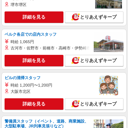
堺市堺区
アルバイト
パート
BREEZE イオンレイクタウンmori
詳細を見る
とりあえずキープ
ベビー・子ども服販売スタッフ【週4日・16
時〜／学生歓迎】
時給1,170円 試用期間あり（期間中も同時給）
ベルク各店での店内スタッフ
交通費別途支給（月4万円まで） ＜月収例＞ 時給
時給 1,065円
1,170円×実働5時間勤務×月16日＝93,600円
埼玉県越谷市レイクタウン3丁目1-1 イオンレ
古河市・佐野市・前橋市・高崎市・伊勢崎市・太田市・館林市・
イクタウンmori 3F
詳細を見る
とりあえずキープ
詳細を見る
キープ
アルバイト
パート
ビルの清掃スタッフ
オペーク ドット クリップ
時給 1,200円〜1,200円
販売スタッフ
大阪市北区
［アルバイト・パート］時給1,200円〜1,360円
※経験・能力により優遇します。
詳細を見る
とりあえずキープ
埼玉県越谷市レイクタウン3丁目1番地1 イオ
ンレイクタウンmori
警備員スタッフ（イベント、道路、商業施設、
詳細を見る
キープ
大型駐車場、JR列車見張りなど）