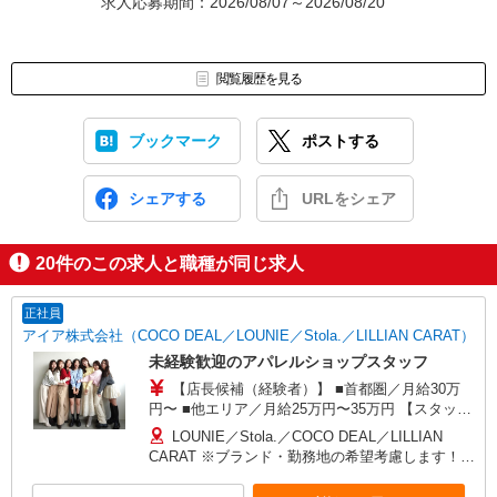
求人応募期間：2026/08/07～2026/08/20
閲覧履歴を見る
ブックマーク
ポストする
シェアする
URLをシェア
20
件のこの求人と職種が同じ求人
正社員
アイア株式会社（COCO DEAL／LOUNIE／Stola.／LILLIAN CARAT）
未経験歓迎のアパレルショップスタッフ
【店長候補（経験者）】 ■首都圏／月給30万
円〜 ■他エリア／月給25万円〜35万円 【スタッ
フ】 ■首都圏／月給24万3,800円〜40万円 ■大阪／
LOUNIE／Stola.／COCO DEAL／LILLIAN
月給23万3,500円〜35万円 ■京都、兵庫、愛知、岐
CARAT ※ブランド・勤務地の希望考慮します！※
阜、福岡／月給22万7,800円〜35万円 ■他エリア／
転勤なし 更に東京、神奈川、千葉、埼玉、北海
月給22万2,100円〜35万円 固定残業手当含む（1ヶ
道、宮城（仙台）、愛知、岐阜、大阪、兵庫、京