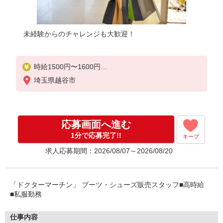
未経験からのチャレンジも大歓迎！
時給1500円〜1600円
埼玉県越谷市
■月給例【23万円〜26万円】 ■22日間勤務の場合＝
247,500円（内訳：時給1500円×実働7時間30分×22
日） ＋残業代（1.25倍：1分単位で支給） ※時給
は経験により変動します。
応募画面へ進む
1分で応募完了!!
キープ
求人応募期間：2026/08/07～2026/08/20
「ドクターマーチン」 ブーツ・シューズ販売スタッフ■高時給
■私服勤務
仕事内容