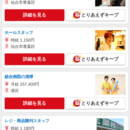
仙台市青葉区
アルバイト
パート
apres les cours イオンレイクタウンmori
詳細を見る
とりあえずキープ
ベビー・子ども服販売スタッフ【週4日・16
時〜／学生歓迎】
時給1,170円 試用期間あり（期間中も同時給）
ホールスタッフ
交通費別途支給（月4万円まで） ＜月収例＞ 時給
時給 1,150円
1,170円×実働5時間勤務×月16日＝93,600円
埼玉県越谷市レイクタウン3丁目1-1 イオンレ
仙台市青葉区
イクタウンmori 3F
詳細を見る
とりあえずキープ
詳細を見る
キープ
アルバイト
パート
総合病院の清掃
apres les cours イオンレイクタウンmori
月給 257,400円
ベビー・子ども服販売スタッフ【フルタイム】
港区
時給1,170円 試用期間あり（期間中も同時給）
交通費別途支給（月4万円まで） ＜月収例＞ 時給
詳細を見る
とりあえずキープ
1,170円×実働8時間勤務×月20日＝187,200円
埼玉県越谷市レイクタウン3丁目1-1 イオンレ
イクタウンmori 3F
レジ・商品陳列スタッフ
詳細を見る
キープ
時給 1,180円