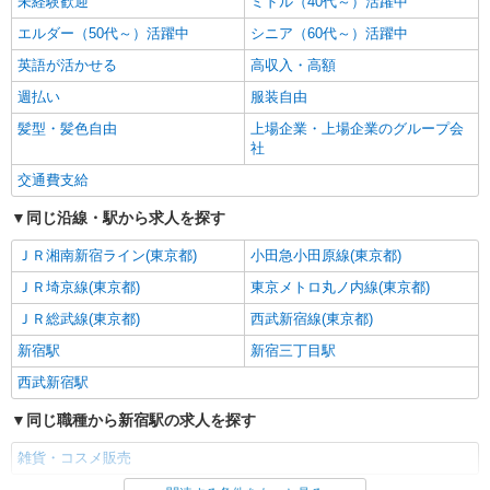
キープ
未経験歓迎
ミドル（40代～）活躍中
エルダー（50代～）活躍中
シニア（60代～）活躍中
派遣社員
英語が活かせる
高収入・高額
株式会社シーエーセールススタッフ/tkYH22653d
週払い
コスメ販売
服装自由
時給1500円 ■月給例【23万円〜26万円】 ■22
髪型・髪色自由
上場企業・上場企業のグループ会
日間勤務の場合＝247,500円（内訳：時給1500円×
社
実働7時間30分×22日） ＋残業代（1.25倍：1分
小田急百貨店 新宿店
交通費支給
単位で支給） ※時給は経験により変動します。
同じ沿線・駅から求人を探す
詳細を見る
キープ
ＪＲ湘南新宿ライン(東京都)
小田急小田原線(東京都)
派遣社員
ＪＲ埼京線(東京都)
東京メトロ丸ノ内線(東京都)
株式会社シーエーセールススタッフ/tkYU40807a
コスメ販売
ＪＲ総武線(東京都)
西武新宿線(東京都)
時給1540円〜1600円 【月給例】時給1,540
新宿駅
新宿三丁目駅
円 実働7.5H×22日勤務の場合「254,100円」※月
西武新宿駅
収例は一例です。ご経験により異なります。
〒160-0022 東京都新宿区新宿3-14-1 伊勢丹
新宿店メンズ館8階
同じ職種から新宿駅の求人を探す
雑貨・コスメ販売
詳細を見る
キープ