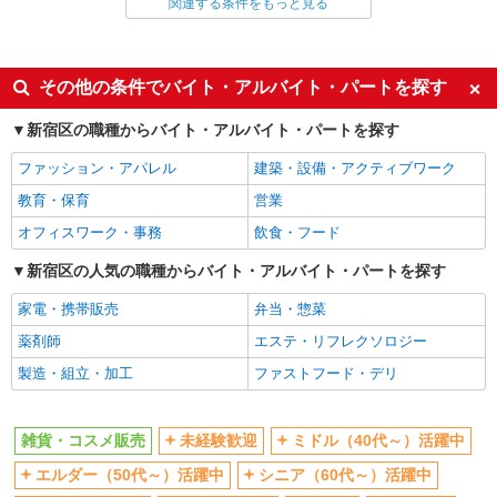
関連する条件をもっと見る
同じ雇用形態から新宿駅の求人を探す
派遣社員
株式会社シーエーセールススタッフ/tkYU42438a
派遣社員
コスメ販売
同じ特徴から新宿駅の求人を探す
その他の条件でバイト・アルバイト・パートを探す
時給1500円 【月給例】時給1500円 実働
7.5H×22日勤務の場合「247,500円」※月収例は一
未経験歓迎
ミドル（40代～）活躍中
新宿区の職種からバイト・アルバイト・パートを探す
例です。ご経験により異なります。
〒160-0023 東京都西新宿1丁目5－1 地下1階
エルダー（50代～）活躍中
シニア（60代～）活躍中
ファッション・アパレル
建築・設備・アクティブワーク
英語が活かせる
高収入・高額
詳細を見る
キープ
教育・保育
営業
週払い
服装自由
オフィスワーク・事務
飲食・フード
派遣社員
髪型・髪色自由
上場企業・上場企業のグループ会
株式会社シーエーセールススタッフ/tkAK20257a
社
新宿区の人気の職種からバイト・アルバイト・パートを探す
コスメ販売
交通費支給
家電・携帯販売
弁当・惣菜
時給1400円〜1500円 ※経験・能力による
【月給例】時給1400円／実働7.5H×20日勤務の場
同じ職種から求人を探す
薬剤師
エステ・リフレクソロジー
合「210,000円」※月収は一例です。
伊勢丹新宿店
製造・組立・加工
ファストフード・デリ
ファッション・アパレル
雑貨・コスメ販売
詳細を見る
キープ
雑貨・コスメ販売
未経験歓迎
ミドル（40代～）活躍中
同じ特徴から求人を探す
派遣社員
エルダー（50代～）活躍中
シニア（60代～）活躍中
株式会社シーエーセールススタッフ/tkGS42259a
未経験歓迎
ミドル（40代～）活躍中