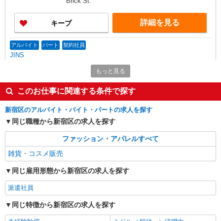
Brick St.
詳細を見る
キープ
アルバイト
パート
契約社員
JINS
販売スタッフ
もっと見る
［アルバイト・パート］時給1,400円以上
このお仕事に関連する条件で探す
東京都新宿区高田馬場1-35-3 BIGBOX高田馬
場
新宿区のアルバイト・バイト・パートの求人を探す
同じ職種から新宿区の求人を探す
詳細を見る
キープ
ファッション・アパレルすべて
アルバイト
パート
契約社員
雑貨・コスメ販売
パレット
セレクトショップ販売スタッフ
同じ雇用形態から新宿区の求人を探す
［アルバイト・パート・契約社員］時給1,400
円〜1,650円 ※試用期間（原則300時間程度フルタ
派遣社員
イム勤務で2ヶ月）：時給1,300円 ※経験・能力に
アトレ四谷 東京都新宿区四谷1-5-25
同じ特徴から新宿区の求人を探す
より優遇します。 ※正社員登用制度あり（6カ月
以降）
詳細を見る