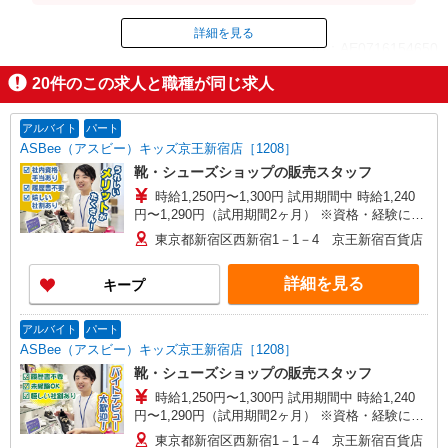
詳細を見る
ID：AE0716154650
20
件のこの求人と職種が同じ求人
掲載期間終了
アルバイト
パート
ASBee（アスビー）キッズ京王新宿店［1208］
靴・シューズショップの販売スタッフ
時給1,250円〜1,300円 試用期間中 時給1,240
円〜1,290円（試用期間2ヶ月） ※資格・経験によ
る
東京都新宿区西新宿1－1－4 京王新宿百貨店
詳細を見る
キープ
アルバイト
パート
ASBee（アスビー）キッズ京王新宿店［1208］
靴・シューズショップの販売スタッフ
時給1,250円〜1,300円 試用期間中 時給1,240
円〜1,290円（試用期間2ヶ月） ※資格・経験によ
る
東京都新宿区西新宿1－1－4 京王新宿百貨店