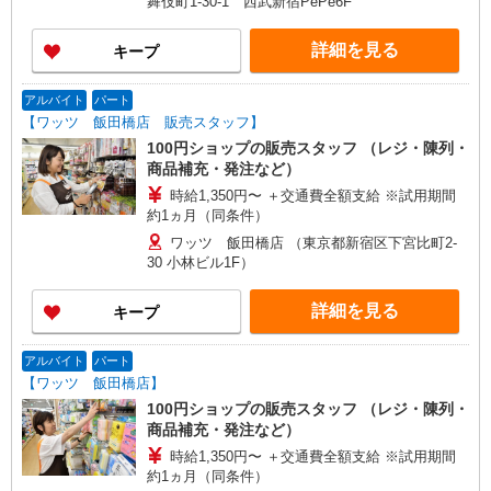
舞伎町1-30-1 西武新宿PePe6F
詳細を見る
キープ
アルバイト
パート
【ワッツ 飯田橋店 販売スタッフ】
100円ショップの販売スタッフ （レジ・陳列・
商品補充・発注など）
時給1,350円〜 ＋交通費全額支給 ※試用期間
約1ヵ月（同条件）
ワッツ 飯田橋店 （東京都新宿区下宮比町2-
30 小林ビル1F）
詳細を見る
キープ
アルバイト
パート
【ワッツ 飯田橋店】
100円ショップの販売スタッフ （レジ・陳列・
商品補充・発注など）
時給1,350円〜 ＋交通費全額支給 ※試用期間
約1ヵ月（同条件）