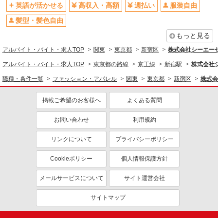
英語が活かせる
高収入・高額
週払い
服装自由
雑貨販売
英語が活かせる
服装自由
時給1410円 上記給与＋時間外勤務手当＋交通
髪型・髪色自由
上場企業・上場企業のグループ会
交通費支給
費全額支給いたします ※時間外手当はお時給の
社
もっと見る
1.25倍です！
新宿京王
アルバイト・バイト・求人TOP
関東
東京都
新宿区
株式会社シーエーセー
詳細を見る
キープ
アルバイト・バイト・求人TOP
東京都の路線
京王線
新宿駅
株式会社シ
職種・条件一覧
ファッション・アパレル
関東
東京都
新宿区
株式会
派遣社員
株式会社シーエーセールススタッフ/tkYU42369b
掲載ご希望のお客様へ
よくある質問
雑貨販売
時給1540円 【月給例】時給1,540円 実働
お問い合わせ
利用規約
7.5H×22日勤務の場合「254,100円」※月収例は一
例です。ご経験により異なります。
〒160-0022 東京都新宿区新宿3-14-1
リンクについて
プライバシーポリシー
Cookieポリシー
個人情報保護方針
詳細を見る
キープ
メールサービスについて
サイト運営会社
派遣社員
株式会社シーエーセールススタッフ/tkAK42111a
サイトマップ
雑貨販売
時給1600円〜1700円 ※経験・能力による 上