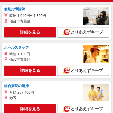
派遣社員
個別指導講師
株式会社シーエーセールススタッフ/tkOR42112a
時給 1,040円〜1,390円
アパレル販売
仙台市青葉区
時給1500円 【月収例】1500円×7時間30分×21
日＝236,250円＋残業代（時給×1.25倍）※スキル
により異なります。
詳細を見る
とりあえずキープ
東京都足立区千住旭町42-2
詳細を見る
キープ
ホールスタッフ
時給 1,150円
派遣社員
仙台市青葉区
株式会社シーエーセールススタッフ/tkMK36047z
アパレル販売
詳細を見る
とりあえずキープ
時給1540円 【月収例】1,540円×8時間×15日＝
184,800＋残業代（時給×1.25倍）※スキルにより
異なります。
120-0026 東京都足立区千住旭町42－2 ルミ
総合病院の清掃
ネ北千住 4階
月給 257,400円
港区
詳細を見る
キープ
詳細を見る
とりあえずキープ
派遣社員