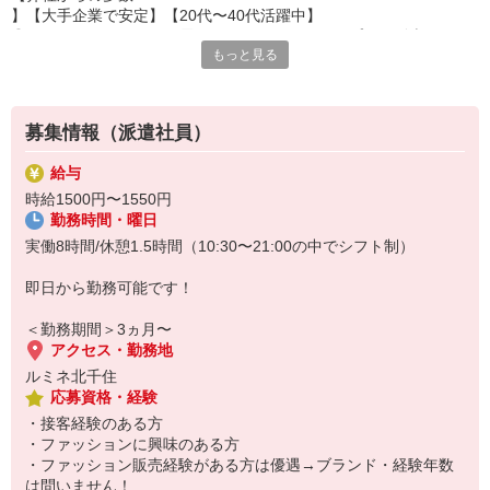
】【大手企業で安定】【20代〜40代活躍中】
◎カジュアルアパレルを展開するセレクトショップにて販売スタッ
もっと見る
フさんを大募集！
→20〜50代のお客様がご来店。
トレンド感溢れるアイテムの接客をしたい方におすすめ。
《ブランド説明》
募集情報（派遣社員）
Spick＆Span（スピック＆スパン）
大人の女性に向けた「きれいめカジュアル」を軸に、トレンドとス
給与
タンダードを自分らしくミックスするスタイルを提案。
時給1500円〜1550円
《お仕事内容》
勤務時間・曜日
店頭での接客販売をお願いいたします。
レジや商品のお包み、商品の在庫管理、社員様のサポート業務等。
実働8時間/休憩1.5時間（10:30〜21:00の中でシフト制）
《服装》
社割【40〜60％OFF】にて購入し着用いただきます。
即日から勤務可能です！
◎勤務先：ルミネ北千住でのお仕事です。
＜勤務期間＞3ヵ月〜
アクセス・勤務地
ルミネ北千住
応募資格・経験
・接客経験のある方
・ファッションに興味のある方
・ファッション販売経験がある方は優遇→ブランド・経験年数
は問いません！