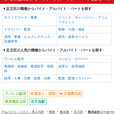
同じ職種から求人を探す
足立区の職種からバイト・アルバイト・パートを探す
ファッション・アパレル
オフィスワーク・事務
イベント・キャンペーン・アミュ
アパレル販売
ーズメント
ドライバー・配達
医療・介護・福祉
同じ特徴から求人を探す
清掃・警備・ビルメンテナンス・
販売・接客サービス
交通費支給
設備管理
足立区の人気の職種からバイト・アルバイト・パートを探す
アパレル販売
コンビニ・スーパー
看護師・保健師・看護助手・助産
保育士・保育補助
師
経理・人事・労務・総務・法務
配送・配達ドライバー
アパレル販売
高収入・高額
交通費支給
東京都足立区
北千住駅
アルバイト・バイト・求人TOP
関東
東京都
足立区
株式会社シーエーセー