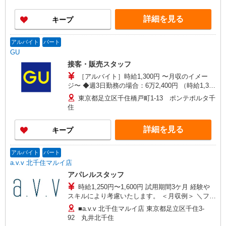
詳細を見る
キープ
アルバイト
パート
GU
接客・販売スタッフ
［アルバイト］時給1,300円 〜月収のイメー
ジ〜 ◆週3日勤務の場合：6万2,400円 （時給1,300
円×1日4h×月12日） ◆週5日勤務の場合：15万
東京都足立区千住橋戸町1-13 ポンテポルタ千
6,000円 （時給1,300円×1日6h×月20日）
住
詳細を見る
キープ
アルバイト
パート
a.v.v 北千住マルイ店
アパレルスタッフ
時給1,250円〜1,600円 試用期間3ケ月 経験や
スキルにより考慮いたします。 ＜月収例＞ ＼フル
タイムでしっかり稼ぎたい／ 21日勤務 1日8時間
■a.v.v 北千住マルイ店 東京都足立区千住3-
勤務の場合 1,250円×8時間＝10,000円 10,000円
92 丸井北千住
×21日＝210,000円 ＼自分のペースで稼ぎたい／