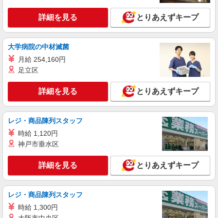
慮致します
詳細を見る
とりあえずキープ
東京都足立区 各線「北千住駅」西口より徒歩3
分
大学病院の中材滅菌
詳細を見る
キープ
月給 254,160円
足立区
派遣社員
株式会社iDA（16054633）
詳細を見る
とりあえずキープ
ランジェリー販売
時給1500円〜1600円 ご経験・スキルにより考
慮致します
レジ・商品陳列スタッフ
東京都足立区 東武伊勢崎線「西新井駅」西口
時給 1,120円
徒歩8分
神戸市垂水区
詳細を見る
キープ
詳細を見る
とりあえずキープ
派遣社員
株式会社iDA（16064520）
レジ・商品陳列スタッフ
アパレル販売（レディース）
時給 1,300円
時給1600円〜1800円 ご経験・スキルにより優