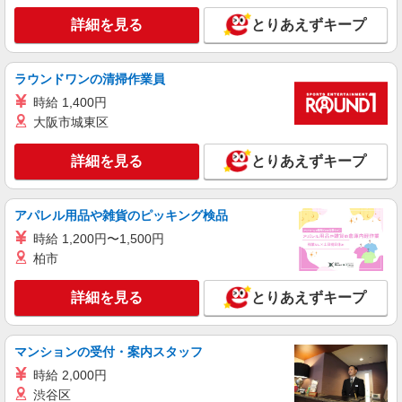
月給20万8,334円〜31万6,667円 固定残業時間
詳細を見る
とりあえずキープ
（トータル） 5.00時間/月 残業代 0円〜1万1,334
円 試用期間中 時給1,250円〜1,600円（試用期間6
■a.v.v 北千住マルイ店 東京都足立区千住3-
ヶ月） ・固定残業代が含まれる方は、時間外労働
92 丸井北千住
ラウンドワンの清掃作業員
の有無にかかわらず支給し、5時間を超える分につ
いては追加で支給いたします。 ・店舗売上予算達
時給 1,400円
詳細を見る
キープ
成度合いに応じて別途業績給の支給あ り 経験やス
大阪市城東区
キルにより考慮いたします。
派遣社員
詳細を見る
とりあえずキープ
株式会社シーエーセールススタッフ/tkAKBS01aa
アパレル販売
アパレル用品や雑貨のピッキング検品
時給1400円〜1500円 ※経験・能力による
【月給例】時給1400円／実働8H×20日勤務の場合
時給 1,200円〜1,500円
「224,000円」※月収例は一例です。
ルミネ北千住4F
柏市
詳細を見る
キープ
詳細を見る
とりあえずキープ
派遣社員
マンションの受付・案内スタッフ
株式会社iDA（16086804）
アパレル販売（レディース・メンズ）
時給 2,000円
渋谷区
時給1500円〜1600円 ご経験・スキルにより考