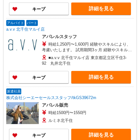
12日勤務 1日5時間勤務の場合 1,250円×5時間＝
詳細を見る
キープ
6,250円 6,250円×12日＝75,000円 生活費の足しと
して、自分の為に使えるお小遣いとしてもばっち
り◎ 働き方についてもご相談ください♪
アルバイト
パート
a.v.v 北千住マルイ店
アパレルスタッフ
時給1,250円〜1,600円 経験やスキルにより、
考慮いたします。 試用期間3ヶ月 経験やスキルに
より考慮いたします。 ＜月収例＞ ＼フルタイムで
■a.v.v 北千住マルイ店 東京都足立区千住3-
しっかり稼ぎたい／ 21日勤務 1日8時間勤務の場
92 丸井北千住
合 1,250円×8時間＝10,000円 10,000円×21日＝
210,000円 ＼自分のペースで稼ぎたい／ 12日勤
詳細を見る
キープ
務 1日5時間勤務の場合 1,250円×5時間＝6,250円
6,250円×12日＝75,000円 生活費の足しとして、自
分の為に使えるお小遣いとしてもばっちり◎ 働き
派遣社員
方についてもご相談ください♪
株式会社シーエーセールススタッフ/tkGS39672m
アパレル販売
時給1500円〜1550円
ルミネ北千住
詳細を見る
キープ