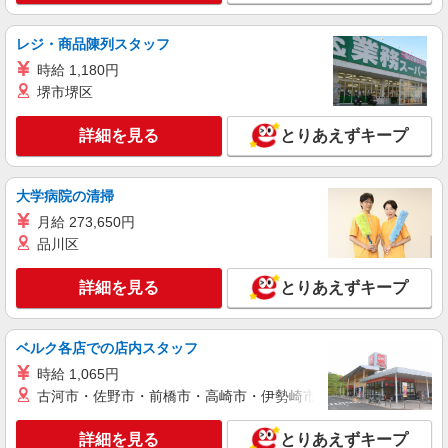
株式会社シーエーセールススタッフ/tkNS41564a
アパレル販売
レジ・商品陳列スタッフ
時給1550円〜1600円 ■月給例【24万円〜27万
時給 1,180円
円】 ■22日間勤務の場合＝264,000円（内訳：時
堺市堺区
給1500円×実働8時間×22日） ＋残業代（1.25
120-0026東京都足立区千住旭町42－2 ルミネ
倍：1分単位で支給） ※時給は経験により変動し
北千住
ます。
詳細を見る
とりあえずキープ
詳細を見る
キープ
大学病院の清掃
派遣社員
月給 273,650円
株式会社シーエーセールススタッフ/tkOR40066a
品川区
アパレル販売
時給1500円〜1550円
詳細を見る
とりあえずキープ
東京都足立区千住旭町42－2 ルミネ北千住
4F
ベルク各店での店内スタッフ
詳細を見る
キープ
時給 1,065円
古河市・佐野市・前橋市・高崎市・伊勢崎市・太田市・館林市・
派遣社員
株式会社シーエーセールススタッフ/tkMK38404b
詳細を見る
とりあえずキープ