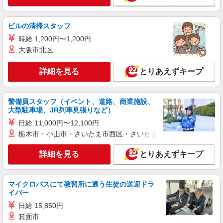
アパレル販売
時給1500円 【月収例】1500円×7時間30分×21
日＝236,250円＋残業代（時給×1.25倍）※スキル
ビルの清掃スタッフ
により異なります。
120-0026 東京都足立区千住旭町42-2 ルミネ
時給 1,200円〜1,200円
北千住4F
大阪市北区
詳細を見る
キープ
詳細を見る
とりあえずキープ
派遣社員
株式会社シーエーセールススタッフ/tkMK41008a
警備員スタッフ（イベント、道路、商業施設、
大型駐車場、JR列車見張りなど）
アパレル販売
日給 11,000円〜12,100円
時給1550円〜1600円 ※経験・能力による
栃木市・小山市・さいたま市西区・さいたま市岩槻区・久喜市・
【月収例】1600円×8時間×15日＝281,600円＋残業
代（時給×1.25倍）※スキルにより異なります。
120-0026 東京都 足立区千住旭町42-2 ルミ
詳細を見る
とりあえずキープ
ネ 3F
詳細を見る
キープ
マイクロバスにて教習所に通う生徒の送迎ドラ
イバー
正社員
日給 15,850円
a.v.v 北千住マルイ店
箕面市
アパレルスタッフ