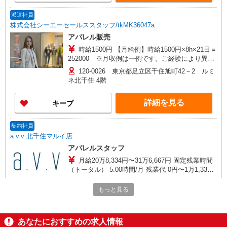
派遣社員
株式会社シーエーセールススタッフ/tkMK36047a
アパレル販売
時給1500円 【月給例】時給1500円×8h×21日＝
252000 ※月収例は一例です。ご経験により異な
ります。
120-0026 東京都足立区千住旭町42－2 ルミ
ネ北千住 4階
詳細を見る
キープ
契約社員
a.v.v 北千住マルイ店
アパレルスタッフ
月給20万8,334円〜31万6,667円 固定残業時間
（トータル） 5.00時間/月 残業代 0円〜1万1,334
円 試用期間中 時給1,250円〜1,600円（試用期間6
■a.v.v 北千住マルイ店 東京都足立区千住3-
ヶ月） ・固定残業代が含まれる方は、時間外労働
もっと見る
92 丸井北千住
の有無にかかわらず支給し、5時間を超える分につ
いては追加で支給いたします。 ・店舗売上予算達
詳細を見る
キープ
成度合いに応じて別途業績給の支給あ り 経験やス
あなたにおすすめの求人情報
キルにより考慮いたします。