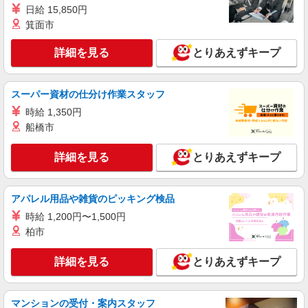
制手当／住宅手当（実家外かつ賃貸の場合のみ別
日給 15,850円
途支給）※試用期間明けから支給／特別手当 ※手
契約社員
箕面市
当の種類はエリアにより異なります。詳細は面接
REGAL SHOES 銀座数寄屋橋店
時にお尋ねください。 ＼入社３大特典キャンペー
REGALの革靴の販売・接客スタッフ
ン実施中！／※詳細は備考欄にて
詳細を見る
とりあえずキープ
月給219,500円〜225,500円 ※経験・能力に
よる （一律TOEIC特別手当含む） ※試用期間（3
ヶ月） 時給1,250円＋TOEIC手当（726点以上
スーパー資材の仕分け作業スタッフ
東京都中央区銀座4-2-12 銀座クリスタルビル
5,000円／月、856点以上10,000円／月）
1F
時給 1,350円
船橋市
詳細を見る
キープ
詳細を見る
とりあえずキープ
契約社員
リーガルファクトリーストア八重洲店
アパレル用品や雑貨のピッキング検品
靴の販売・接客スタッフ
時給 1,200円〜1,500円
月給214,500円〜215,500円 ※経験・能力に
よる ※試用期間（3〜6ヶ月※勤務内容による）は
柏市
時給1,250円
東京都 中央区日本橋3-1-4 画廊ビル1・2Ｆ
詳細を見る
とりあえずキープ
詳細を見る
キープ
マンションの受付・案内スタッフ
アルバイト
パート