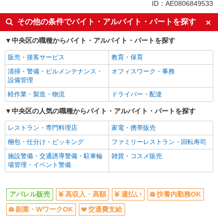
同じ特徴から三越前駅の求人を探す
ID：AE0806849533
高収入・高額
週払い
その他の条件でバイト・アルバイト・パートを探す
扶養内勤務OK
副業・WワークOK
中央区の職種からバイト・アルバイト・パートを探す
交通費支給
販売・接客サービス
教育・保育
同じ職種から求人を探す
清掃・警備・ビルメンテナンス・
オフィスワーク・事務
ファッション・アパレル
設備管理
アパレル販売
軽作業・製造・物流
ドライバー・配達
同じ特徴から求人を探す
中央区の人気の職種からバイト・アルバイト・パートを探す
扶養内勤務OK
レストラン・専門料理店
副業・WワークOK
家電・携帯販売
交通費支給
梱包・仕分け・ピッキング
ファミリーレストラン・回転寿司
施設警備・交通誘導警備・駐車輪
雑貨・コスメ販売
場管理・イベント警備
アパレル販売
高収入・高額
週払い
扶養内勤務OK
副業・WワークOK
交通費支給