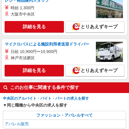
レジ・商品陳列スタッフ
リゼッタ
時給 1,300円
アパレル販売スタッフ
大阪市中央区
［パート］時給1,230〜1,300円 ※経験・能力
により優遇します。
詳細を見る
とりあえずキープ
日本橋高島屋S.C. 新館：東京都中央区日本橋
2-5-1
マイクロバスによる施設利用者送迎ドライバー
詳細を見る
キープ
日給 10,900円〜10,900円
神戸市須磨区
契約社員
REGAL SHOES 銀座数寄屋橋店
詳細を見る
とりあえずキープ
REGALの革靴の販売・接客スタッフ
月給214,500円〜215,500円 ※経験・能力に
よる ※試用期間（3〜6ヶ月※勤務内容による）は
このお仕事に関連する条件で探す
時給1,250円
東京都中央区銀座4-2-12 銀座クリスタルビル
1F
中央区のアルバイト・バイト・パートの求人を探す
同じ職種から中央区の求人を探す
詳細を見る
キープ
ファッション・アパレルすべて
アパレル販売