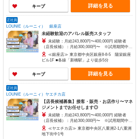
詳細を見る
キープ
正社員
LOUNIE（ルーニィ） 銀座店
未経験歓迎のアパレル販売スタッフ
未経験：月給243,800円〜400,000円 経験者
（店長候補）：月給300,000円〜 ※試用期間中は
270,000円〜 ★固定残業手当：30,800円（月給に
≪銀座店≫ 東京都中央区銀座8-8-5 陽栄銀座
含む） ※経験・能力考慮 ※固定残業時間は1ヶ月
ビル1F ■各線「新橋駅」より徒歩5分
あたり20時間、超過時は追加で残業手当支給 ※月
3万円まで交通費支給 ※試用期間（2〜3ヶ月）も
詳細を見る
キープ
同条件 【手当】固定残業手当／資格手当／店舗職
制手当／住宅手当（実家外かつ賃貸の場合のみ別
途支給）※試用期間明けから支給／特別手当 ※手
正社員
当の種類はエリアにより異なります。詳細は面接
LOUNIE（ルーニィ）ヤエチカ店
時にお尋ねください。 ＼入社３大特典キャンペー
【店長候補募集】接客・販売・お店作り〜マネ
ン実施中！／※詳細は備考欄にて
ジメントまでお任せします◎
未経験：月給243,800円〜400,000円 経験者
（店長候補）：月給300,000円〜 ※試用期間中は
270,000円〜 ★固定残業手当：30,800円（月給に
≪ヤエチカ店≫ 東京都中央区八重洲2-1八重洲
含む） ※経験・能力考慮 ※固定残業時間は1ヶ月
地下街中1号
あたり20時間、超過時は追加で残業手当支給 ※月