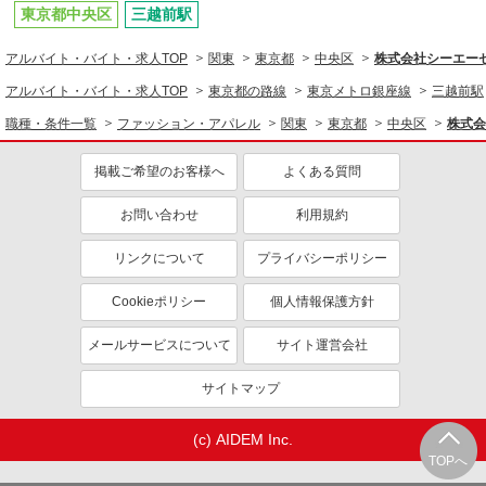
東京都中央区
三越前駅
アルバイト・バイト・求人TOP
関東
東京都
中央区
株式会社シーエーセー
アルバイト・バイト・求人TOP
東京都の路線
東京メトロ銀座線
三越前駅
職種・条件一覧
ファッション・アパレル
関東
東京都
中央区
株式会
掲載ご希望のお客様へ
よくある質問
お問い合わせ
利用規約
リンクについて
プライバシーポリシー
Cookieポリシー
個人情報保護方針
メールサービスについて
サイト運営会社
サイトマップ
(c) AIDEM Inc.
TOPへ