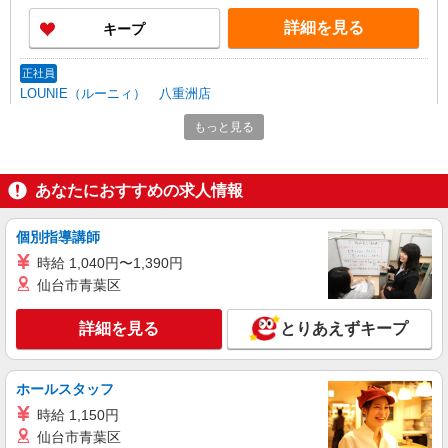
3万円まで交通費支給 ※試用期間（2〜3ヶ月）も
詳細を見る
キープ
同条件 【手当】固定残業手当／資格手当／店舗職
制手当／住宅手当（実家外かつ賃貸の場合のみ別
途支給）※試用期間明けから支給／特別手当 ※手
正社員
当の種類はエリアにより異なります。詳細は面接
LOUNIE（ルーニィ） 八重洲店
時にお尋ねください。
未経験歓迎のアパレル販売スタッフ
もっと見る
未経験：月給243,800円〜400,000円 経験者
（店長候補）：月給300,000円〜 ※試用期間中は
270,000円〜 ★固定残業手当：30,800円（月給に
≪八重洲店≫ 東京都中央区八重洲2-1 八重洲
あなたにおすすめの求人情報
含む） ※経験・能力考慮 ※固定残業時間は1ヶ月
地下街中1号 ■各線「東京駅」より徒歩2分
あたり20時間、超過時は追加で残業手当支給 ※月
3万円まで交通費支給 ※試用期間（2〜3ヶ月）も
個別指導講師
詳細を見る
キープ
同条件 【手当】固定残業手当／資格手当／店舗職
時給 1,040円〜1,390円
制手当／住宅手当（実家外かつ賃貸の場合のみ別
仙台市青葉区
途支給）※試用期間明けから支給／特別手当 ※手
アルバイト
パート
当の種類はエリアにより異なります。詳細は面接
LOUNIE（ルーニィ） 銀座店
時にお尋ねください。 ＼入社３大特典キャンペー
詳細を見る
とりあえずキープ
アパレル販売スタッフ
ン実施中！／※詳細は備考欄にて
時給1250円〜＋交通費支給（月2万円迄）
≪LOUNIE 銀座店≫ 東京都中央区銀座8-8-5
ホールスタッフ
陽栄銀座ビル1F ■JR/東京メトロ「新橋」駅、東京
時給 1,150円
メトロ「銀座」駅より徒歩7分
仙台市青葉区
詳細を見る