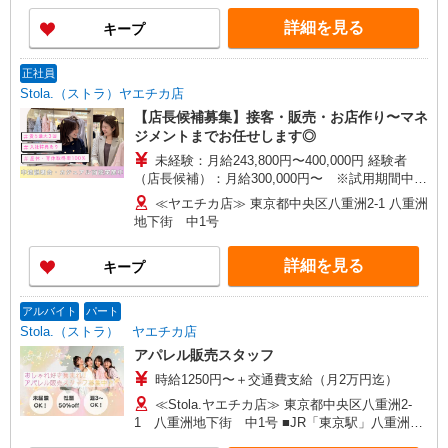
洲中央口(約2分) ■東京(ＪＲ北陸新幹線)八重洲中
央口(約2分) ■東京(ＪＲ東北新幹線)八重洲中央口
詳細を見る
キープ
(約2分)
正社員
Stola.（ストラ）ヤエチカ店
【店長候補募集】接客・販売・お店作り〜マネ
ジメントまでお任せします◎
未経験：月給243,800円〜400,000円 経験者
（店長候補）：月給300,000円〜 ※試用期間中は
270,000円〜 ★固定残業手当：30,800円（月給に
≪ヤエチカ店≫ 東京都中央区八重洲2-1 八重洲
含む） ※経験・能力考慮 ※固定残業時間は1ヶ月
地下街 中1号
あたり20時間、超過時は追加で残業手当支給 ※月
3万円まで交通費支給 ※試用期間（2〜3ヶ月）も
詳細を見る
キープ
同条件 【手当】固定残業手当／資格手当／店舗職
制手当／住宅手当（実家外かつ賃貸の場合のみ別
途支給）※試用期間明けから支給／特別手当 ※手
アルバイト
パート
当の種類はエリアにより異なります。詳細は面接
Stola.（ストラ） ヤエチカ店
時にお尋ねください。
アパレル販売スタッフ
時給1250円〜＋交通費支給（月2万円迄）
≪Stola.ヤエチカ店≫ 東京都中央区八重洲2-
1 八重洲地下街 中1号 ■JR「東京駅」八重洲地
下中央口 直結