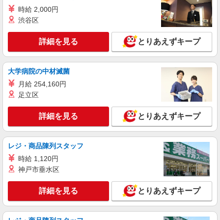
時給 2,000円
リベーチェ
渋谷区
アパレル販売スタッフ
［アルバイト］時給1,500円 ※経験・能力によ
詳細を見る
とりあえずキープ
り優遇します。
日本橋高島屋S.C. 新館： 東京都中央区日本
橋2-5-1
大学病院の中材滅菌
月給 254,160円
詳細を見る
キープ
足立区
契約社員
詳細を見る
とりあえずキープ
REGAL ヤエチカ
REGALの革靴の販売・接客スタッフ
月給214,500円〜215,500円 ※経験・能力に
レジ・商品陳列スタッフ
よる ※試用期間（3〜6ヶ月※勤務内容による）は
時給 1,120円
時給1,250円
東京都中央区八重洲2-1 八重洲地下街外堀地下
神戸市垂水区
2番通り
詳細を見る
とりあえずキープ
詳細を見る
キープ
アルバイト
パート