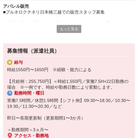
アパレル販売
■ブルネロクチネリ日本橋三越での販売スタッフ募集
・接客販売（お客様含めお声がけ、コーディネート提案、サイズ提
もっと見る
案等）
・レジ
・商品管理（入出荷の際の検品・品出し、店舗間での商品の発送、
在庫数の確
募集情報（派遣社員）
認作業等）
・店内環境整備・維持（店内清掃、商品や備品の整理整頓）
給与
時給1550円〜1650円 ※経験・能力による
〇おすすめポイント
日本橋三越は19時閉店！
【月給例：255,750円】＝時給1,550円／実働7.5H×22日勤務の
遅番でも19：30までのシフトでOFFも充実！
場合 ※一例です。時給や勤務日数により変動します。
40代前後のスタッフの方が活躍されています。
勤務時間・曜日
男女比1：1程
店舗人員は4名前後の体制。
実働7.5時間／休憩1.5時間【シフト例】09:30〜18:30／10:30〜
19:30／11:30〜20:30／など
未経験からキャリアをスタートしていきたい方にもおすすめです！
即日〜長期更新制（更新期間1〜3か月）
＜勤務期間＞3ヵ月〜
アクセス・勤務地