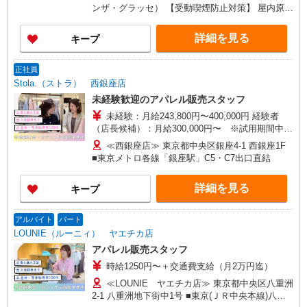
験2年、アパレル経験あり)
ンター店／イオン大高SC店 なんばCITY店／天王
ンザ・グラッセ） 【受動喫煙防止対策】 屋内原則
寺MIO店／阪神梅田本店／京都ポルタ店／阪急西
禁煙（喫煙室あり）
宮ガーデンズ店 ルクアイーレ大阪店／岡山一番街
詳細を見る
キープ
店／ミナモア広島店／博多阪急店／天神ソラリア
プラザ店 ▽他、詳しくは備考をご参照ください。
正社員
Stola.（ストラ） 西銀座店
未経験歓迎のアパレル販売スタッフ
未経験：月給243,800円〜400,000円 経験者
（店長候補）：月給300,000円〜 ※試用期間中は
270,000円〜 ★固定残業手当：30,800円（月給に
≪西銀座店≫ 東京都中央区銀座4-1 西銀座1F
含む） ※経験・能力考慮 ※固定残業時間は1ヶ月
■東京メトロ各線「銀座駅」C5・C7出口直結
あたり20時間、超過時は追加で残業手当支給 ※月
3万円まで交通費支給 ※試用期間（2〜3ヶ月）も
詳細を見る
キープ
同条件 【手当】固定残業手当／資格手当／店舗職
制手当／住宅手当（実家外かつ賃貸の場合のみ別
途支給）※試用期間明けから支給／特別手当 ※手
アルバイト
パート
当の種類はエリアにより異なります。詳細は面接
LOUNIE（ルーニィ） ヤエチカ店
時にお尋ねください。 ＼入社３大特典キャンペー
アパレル販売スタッフ
ン実施中！／※詳細は備考欄にて
時給1250円〜＋交通費支給（月2万円迄）
≪LOUNIE ヤエチカ店≫ 東京都中央区八重洲
2-1 八重洲地下街中1号 ■東京(ＪＲ中央本線)八重