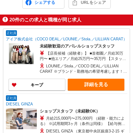
シェアする
URLをシェア
20
件のこの求人と職種が同じ求人
正社員
アイア株式会社（COCO DEAL／LOUNIE／Stola.／LILLIAN CARAT）
未経験歓迎のアパレルショップスタッフ
【店長候補（経験者）】 ■首都圏／月給30万
円〜 ■他エリア／月給25万円〜35万円 【スタッ
フ】 ■首都圏／月給24万3,800円〜40万円 ■大阪／
LOUNIE／Stola.／COCO DEAL／LILLIAN
月給23万3,500円〜35万円 ■京都、兵庫、愛知、岐
CARAT ※ブランド・勤務地の希望考慮します！※
阜、福岡／月給22万7,800円〜35万円 ■他エリア／
転勤なし 更に東京、神奈川、千葉、埼玉、北海
月給22万2,100円〜35万円 固定残業手当含む（1ヶ
道、宮城（仙台）、愛知、岐阜、大阪、兵庫、京
詳細を見る
キープ
月あたり20時間）※超過時は追加支給 首都圏エリ
都、和歌山、岡山、広島、愛媛、福岡、長崎、宮
ア：30,800円 大阪：29,500円 京都、兵庫、愛知、
崎、熊本などの各店舗で募集しています。
岐阜、福岡：28,800円 他：28,100円 ※経験・能力
【COCO DEAL】 札幌PARCO店 ルミネ新宿
正社員
考慮 ※試用期間3ヶ月も同条件（首都圏：店長候
LUMINE2店／ルミネ池袋店／ルミネ横浜／ルミネ
DIESEL GINZA
補は月給27万円〜）
大宮店／ルミネ有楽町店 ルミネ立川店／ルミネ町
ショップスタッフ（未経験OK）
田店／池袋PARCO店／東京スカイツリータウン・
月給215,000円〜275,000円 （経験・能力によ
ソラマチ店 イクスピアリ店／イオンレイクタウン
る） ※試用期間3ヶ月（条件は同様） 【給与例】
店／ジョイナス店／テラスモール湘南店 タカシマ
月給245,000円 別途、残業代全額支給 (社会人経
ヤ ゲートタワーモール店／イオンモール各務原イ
DIESEL GINZA （東京都中央区銀座3-2-15 ギ