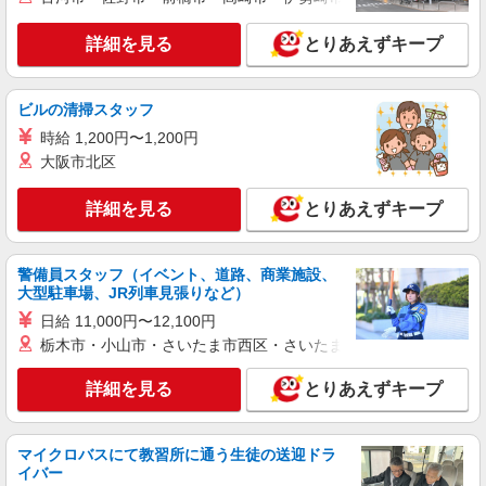
正社員
LOUNIE（ルーニィ）銀座店
詳細を見る
とりあえずキープ
【店長候補募集】接客・販売・お店作り〜マネ
ジメントまでお任せします◎
ビルの清掃スタッフ
未経験：月給243,800円〜400,000円 経験者
（店長候補）：月給300,000円〜 ※試用期間中は
時給 1,200円〜1,200円
270,000円〜 ★固定残業手当：30,800円（月給に
大阪市北区
≪銀座店≫ 東京都中央区銀座8-8-5陽栄銀座ビ
含む） ※経験・能力考慮 ※固定残業時間は1ヶ月
ル1F
あたり20時間、超過時は追加で残業手当支給 ※月
詳細を見る
とりあえずキープ
3万円まで交通費支給 ※試用期間（2〜3ヶ月）も
詳細を見る
キープ
同条件 【手当】固定残業手当／資格手当／店舗職
制手当／住宅手当（実家外かつ賃貸の場合のみ別
途支給）※試用期間明けから支給／特別手当 ※手
警備員スタッフ（イベント、道路、商業施設、
正社員
当の種類はエリアにより異なります。詳細は面接
大型駐車場、JR列車見張りなど）
Stola.（ストラ） 八重洲地下街店
時にお尋ねください。
日給 11,000円〜12,100円
未経験歓迎のアパレル販売スタッフ
栃木市・小山市・さいたま市西区・さいたま市岩槻区・久喜市・
未経験：月給243,800円〜400,000円 経験者
（店長候補）：月給300,000円〜 ※試用期間中は
詳細を見る
とりあえずキープ
270,000円〜 ★固定残業手当：30,800円（月給に
≪八重洲地下街店≫ 東京都中央区八重洲2-1八
含む） ※経験・能力考慮 ※固定残業時間は1ヶ月
重洲地下街 中1号 ■各線「東京駅」より徒歩3分
あたり20時間、超過時は追加で残業手当支給 ※月
3万円まで交通費支給 ※試用期間（2〜3ヶ月）も
マイクロバスにて教習所に通う生徒の送迎ドラ
詳細を見る
キープ
同条件 【手当】固定残業手当／資格手当／店舗職
イバー