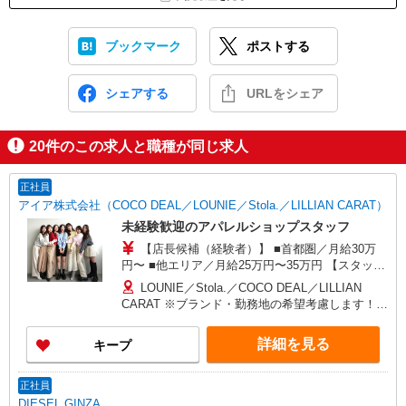
ブックマーク
ポストする
シェアする
URLをシェア
20
件のこの求人と職種が同じ求人
正社員
アイア株式会社（COCO DEAL／LOUNIE／Stola.／LILLIAN CARAT）
未経験歓迎のアパレルショップスタッフ
【店長候補（経験者）】 ■首都圏／月給30万
円〜 ■他エリア／月給25万円〜35万円 【スタッ
フ】 ■首都圏／月給24万3,800円〜40万円 ■大阪／
LOUNIE／Stola.／COCO DEAL／LILLIAN
月給23万3,500円〜35万円 ■京都、兵庫、愛知、岐
CARAT ※ブランド・勤務地の希望考慮します！※
阜、福岡／月給22万7,800円〜35万円 ■他エリア／
転勤なし 更に東京、神奈川、千葉、埼玉、北海
月給22万2,100円〜35万円 固定残業手当含む（1ヶ
道、宮城（仙台）、愛知、岐阜、大阪、兵庫、京
詳細を見る
キープ
月あたり20時間）※超過時は追加支給 首都圏エリ
都、和歌山、岡山、広島、愛媛、福岡、長崎、宮
ア：30,800円 大阪：29,500円 京都、兵庫、愛知、
崎、熊本などの各店舗で募集しています。
岐阜、福岡：28,800円 他：28,100円 ※経験・能力
【COCO DEAL】 札幌PARCO店 ルミネ新宿
正社員
考慮 ※試用期間3ヶ月も同条件（首都圏：店長候
LUMINE2店／ルミネ池袋店／ルミネ横浜／ルミネ
DIESEL GINZA