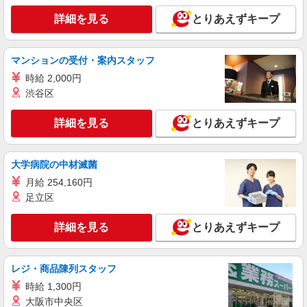
東京都 中央区日本橋3-1-4 画廊ビル1・2Ｆ
詳細を見る
とりあえずキープ
詳細を見る
キープ
マンションの受付・案内スタッフ
アルバイト
パート
時給 2,000円
リベーチェ
渋谷区
アパレル販売スタッフ
［アルバイト］時給1,500円 ※経験・能力によ
詳細を見る
とりあえずキープ
り優遇します。
日本橋高島屋S.C. 新館： 東京都中央区日本
橋2-5-1
大学病院の中材滅菌
月給 254,160円
詳細を見る
キープ
足立区
契約社員
詳細を見る
とりあえずキープ
REGAL ヤエチカ
REGALの革靴の販売・接客スタッフ
月給214,500円〜215,500円 ※経験・能力に
レジ・商品陳列スタッフ
よる ※試用期間（3〜6ヶ月※勤務内容による）は
時給 1,300円
時給1,250円
東京都中央区八重洲2-1 八重洲地下街外堀地下
大阪市中央区
2番通り