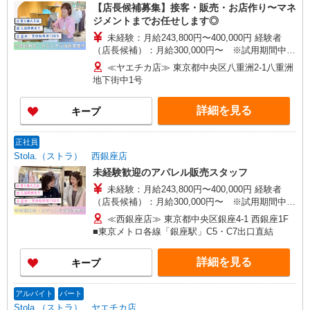
【店長候補募集】接客・販売・お店作り〜マネ
ン実施中！／※詳細は備考欄にて
ジメントまでお任せします◎
未経験：月給243,800円〜400,000円 経験者
（店長候補）：月給300,000円〜 ※試用期間中は
270,000円〜 ★固定残業手当：30,800円（月給に
≪ヤエチカ店≫ 東京都中央区八重洲2-1八重洲
含む） ※経験・能力考慮 ※固定残業時間は1ヶ月
地下街中1号
あたり20時間、超過時は追加で残業手当支給 ※月
3万円まで交通費支給 ※試用期間（2〜3ヶ月）も
詳細を見る
キープ
同条件 【手当】固定残業手当／資格手当／店舗職
制手当／住宅手当（実家外かつ賃貸の場合のみ別
途支給）※試用期間明けから支給／特別手当 ※手
正社員
当の種類はエリアにより異なります。詳細は面接
Stola.（ストラ） 西銀座店
時にお尋ねください。
未経験歓迎のアパレル販売スタッフ
未経験：月給243,800円〜400,000円 経験者
（店長候補）：月給300,000円〜 ※試用期間中は
270,000円〜 ★固定残業手当：30,800円（月給に
≪西銀座店≫ 東京都中央区銀座4-1 西銀座1F
含む） ※経験・能力考慮 ※固定残業時間は1ヶ月
■東京メトロ各線「銀座駅」C5・C7出口直結
あたり20時間、超過時は追加で残業手当支給 ※月
3万円まで交通費支給 ※試用期間（2〜3ヶ月）も
詳細を見る
キープ
同条件 【手当】固定残業手当／資格手当／店舗職
制手当／住宅手当（実家外かつ賃貸の場合のみ別
途支給）※試用期間明けから支給／特別手当 ※手
アルバイト
パート
当の種類はエリアにより異なります。詳細は面接
Stola.（ストラ） ヤエチカ店