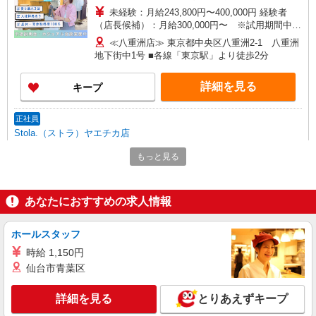
未経験：月給243,800円〜400,000円 経験者
（店長候補）：月給300,000円〜 ※試用期間中は
270,000円〜 ★固定残業手当：30,800円（月給に
≪八重洲店≫ 東京都中央区八重洲2-1 八重洲
含む） ※経験・能力考慮 ※固定残業時間は1ヶ月
地下街中1号 ■各線「東京駅」より徒歩2分
あたり20時間、超過時は追加で残業手当支給 ※月
3万円まで交通費支給 ※試用期間（2〜3ヶ月）も
詳細を見る
キープ
同条件 【手当】固定残業手当／資格手当／店舗職
制手当／住宅手当（実家外かつ賃貸の場合のみ別
途支給）※試用期間明けから支給／特別手当 ※手
正社員
当の種類はエリアにより異なります。詳細は面接
Stola.（ストラ）ヤエチカ店
時にお尋ねください。 ＼入社３大特典キャンペー
【店長候補募集】接客・販売・お店作り〜マネ
ン実施中！／※詳細は備考欄にて
もっと見る
ジメントまでお任せします◎
未経験：月給243,800円〜400,000円 経験者
（店長候補）：月給300,000円〜 ※試用期間中は
あなたにおすすめの求人情報
270,000円〜 ★固定残業手当：30,800円（月給に
≪ヤエチカ店≫ 東京都中央区八重洲2-1 八重洲
含む） ※経験・能力考慮 ※固定残業時間は1ヶ月
地下街 中1号
あたり20時間、超過時は追加で残業手当支給 ※月
ホールスタッフ
3万円まで交通費支給 ※試用期間（2〜3ヶ月）も
時給 1,150円
詳細を見る
キープ
同条件 【手当】固定残業手当／資格手当／店舗職
仙台市青葉区
制手当／住宅手当（実家外かつ賃貸の場合のみ別
途支給）※試用期間明けから支給／特別手当 ※手
アルバイト
パート
当の種類はエリアにより異なります。詳細は面接
詳細を見る
とりあえずキープ
LOUNIE（ルーニィ） ヤエチカ店
時にお尋ねください。