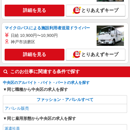
詳細を見る
とりあえずキープ
詳細を見る
キープ
アルバイト
パート
マイクロバスによる施設利用者送迎ドライバー
リゼッタ
日給 10,900円〜10,900円
アパレル販売スタッフ
神戸市須磨区
［パート］時給1,230〜1,300円 ※経験・能力
により優遇します。
詳細を見る
とりあえずキープ
日本橋高島屋S.C. 新館：東京都中央区日本橋
2-5-1
このお仕事に関連する条件で探す
詳細を見る
キープ
中央区のアルバイト・バイト・パートの求人を探す
契約社員
同じ職種から中央区の求人を探す
REGAL SHOES 銀座数寄屋橋店
ファッション・アパレルすべて
REGALの革靴の販売・接客スタッフ
月給214,500円〜215,500円 ※経験・能力に
アパレル販売
よる ※試用期間（3〜6ヶ月※勤務内容による）は
同じ雇用形態から中央区の求人を探す
時給1,250円
東京都中央区銀座4-2-12 銀座クリスタルビル
1F
派遣社員