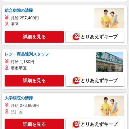
アパレル販売スタッフ
時給1250円〜＋交通費支給（月2万円迄）
総合病院の清掃
≪LOUNIE ヤエチカ店≫ 東京都中央区八重洲
月給 257,400円
2-1 八重洲地下街中1号 ■東京(ＪＲ中央本線)八重
港区
洲中央口(約2分) ■東京(ＪＲ北陸新幹線)八重洲中
央口(約2分) ■東京(ＪＲ東北新幹線)八重洲中央口
詳細を見る
キープ
(約2分)
詳細を見る
とりあえずキープ
正社員
LOUNIE（ルーニィ）銀座店
レジ・商品陳列スタッフ
【店長候補募集】接客・販売・お店作り〜マネ
時給 1,180円
ジメントまでお任せします◎
堺市堺区
未経験：月給243,800円〜400,000円 経験者
（店長候補）：月給300,000円〜 ※試用期間中は
詳細を見る
とりあえずキープ
270,000円〜 ★固定残業手当：30,800円（月給に
≪銀座店≫ 東京都中央区銀座8-8-5陽栄銀座ビ
含む） ※経験・能力考慮 ※固定残業時間は1ヶ月
ル1F
あたり20時間、超過時は追加で残業手当支給 ※月
3万円まで交通費支給 ※試用期間（2〜3ヶ月）も
大学病院の清掃
詳細を見る
キープ
同条件 【手当】固定残業手当／資格手当／店舗職
月給 273,650円
制手当／住宅手当（実家外かつ賃貸の場合のみ別
品川区
途支給）※試用期間明けから支給／特別手当 ※手
アルバイト
パート
当の種類はエリアにより異なります。詳細は面接
LOUNIE（ルーニィ） 銀座店
時にお尋ねください。
詳細を見る
とりあえずキープ
アパレル販売スタッフ