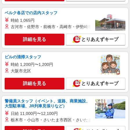
時給1250円〜＋交通費支給（月2万円迄）
≪LOUNIE 銀座店≫ 東京都中央区銀座8-8-5
ベルク各店での店内スタッフ
陽栄銀座ビル1F ■JR/東京メトロ「新橋」駅、東京
時給 1,065円
メトロ「銀座」駅より徒歩7分
古河市・佐野市・前橋市・高崎市・伊勢崎市・太田市・館林市・
詳細を見る
キープ
詳細を見る
とりあえずキープ
正社員
Stola.（ストラ） 八重洲地下街店
未経験歓迎のアパレル販売スタッフ
ビルの清掃スタッフ
未経験：月給243,800円〜400,000円 経験者
時給 1,200円〜1,200円
（店長候補）：月給300,000円〜 ※試用期間中は
大阪市北区
270,000円〜 ★固定残業手当：30,800円（月給に
≪八重洲地下街店≫ 東京都中央区八重洲2-1八
含む） ※経験・能力考慮 ※固定残業時間は1ヶ月
重洲地下街 中1号 ■各線「東京駅」より徒歩3分
詳細を見る
とりあえずキープ
あたり20時間、超過時は追加で残業手当支給 ※月
3万円まで交通費支給 ※試用期間（2〜3ヶ月）も
詳細を見る
キープ
同条件 【手当】固定残業手当／資格手当／店舗職
制手当／住宅手当（実家外かつ賃貸の場合のみ別
警備員スタッフ（イベント、道路、商業施設、
途支給）※試用期間明けから支給／特別手当 ※手
大型駐車場、JR列車見張りなど）
アルバイト
パート
当の種類はエリアにより異なります。詳細は面接
Stola.（ストラ） 西銀座店
日給 11,000円〜12,100円
時にお尋ねください。 ＼入社３大特典キャンペー
栃木市・小山市・さいたま市西区・さいたま市岩槻区・久喜市・
アパレル販売スタッフ
ン実施中！／※詳細は備考欄にて
時給1250円〜＋交通費支給（月2万円迄）