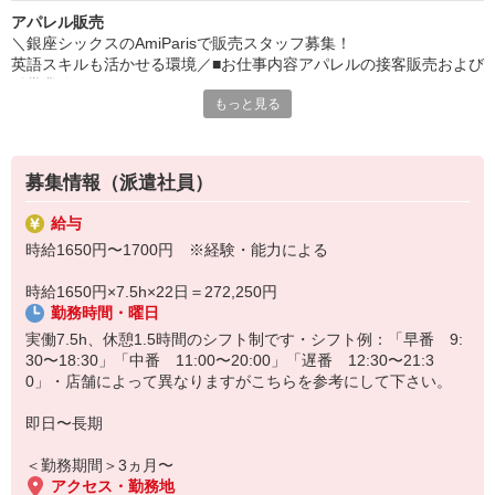
アパレル販売
＼銀座シックスのAmiParisで販売スタッフ募集！
英語スキルも活かせる環境／■お仕事内容アパレルの接客販売および
付帯業務をお任せ！
もっと見る
GINZASIXという一等地で、国内外のお客様をお迎えする、やりが
いたっぷりのポジション◎
■この店舗の魅力
募集情報（派遣社員）
・パリのブティックを再現した洗練された空間で働ける☆
・落ち着いた接客とフレンドリーさが共存する、居心地のいい職場♪
給与
・新作や限定アイテムの取り扱いも多く、自然と商品知識が深まる
時給1650円〜1700円 ※経験・能力による
・GINZASIXには国内外のお客様が多数来店するため、英語などの
語学スキルを活かせる機会も豊富です！（語学は必須ではないの
時給1650円×7.5h×22日＝272,250円
で、ご安心を！）
勤務時間・曜日
■活躍できる方はこんな方！
実働7.5h、休憩1.5時間のシフト制です・シフト例：「早番 9:
・トレンドに敏感で、自分自身もファッションを楽しんでいる方
30〜18:30」「中番 11:00〜20:00」「遅番 12:30〜21:3
・「ラグジュアリー」と「親しみやすさ」のバランスを大切にでき
0」・店舗によって異なりますがこちらを参考にして下さい。
る方
・インバウンド接客をポジティブに楽しめる方
即日〜長期
＜勤務期間＞3ヵ月〜
アクセス・勤務地