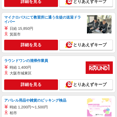
詳細を見る
とりあえずキープ
≪Stola.西銀座店≫ 東京都中央区銀座4-1 西銀
座1F ■JR「有楽町駅」銀座口より徒歩3分、東京
メトロ「銀座駅」C5・C7出口直結
マイクロバスにて教習所に通う生徒の送迎ドラ
詳細を見る
キープ
イバー
日給 15,850円
契約社員
箕面市
REGAL SHOES 銀座数寄屋橋店
REGALの革靴の販売・接客スタッフ
詳細を見る
とりあえずキープ
月給219,500円〜225,500円 ※経験・能力に
よる （一律TOEIC特別手当含む） ※試用期間（3
ヶ月） 時給1,250円＋TOEIC手当（726点以上
ラウンドワンの清掃作業員
東京都中央区銀座4-2-12 銀座クリスタルビル
5,000円／月、856点以上10,000円／月）
1F
時給 1,400円
大阪市城東区
詳細を見る
キープ
詳細を見る
とりあえずキープ
契約社員
リーガルファクトリーストア八重洲店
アパレル用品や雑貨のピッキング検品
靴の販売・接客スタッフ
時給 1,200円〜1,500円
月給214,500円〜215,500円 ※経験・能力に
よる ※試用期間（3〜6ヶ月※勤務内容による）は
柏市
時給1,250円