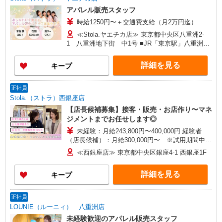
時にお尋ねください。 ＼入社３大特典キャンペー
アパレル販売スタッフ
ン実施中！／※詳細は備考欄にて
時給1250円〜＋交通費支給（月2万円迄）
≪Stola.ヤエチカ店≫ 東京都中央区八重洲2-
1 八重洲地下街 中1号 ■JR「東京駅」八重洲地
下中央口 直結
詳細を見る
キープ
正社員
Stola.（ストラ）西銀座店
【店長候補募集】接客・販売・お店作り〜マネ
ジメントまでお任せします◎
未経験：月給243,800円〜400,000円 経験者
（店長候補）：月給300,000円〜 ※試用期間中は
270,000円〜 ★固定残業手当：30,800円（月給に
≪西銀座店≫ 東京都中央区銀座4-1 西銀座1F
含む） ※経験・能力考慮 ※固定残業時間は1ヶ月
あたり20時間、超過時は追加で残業手当支給 ※月
詳細を見る
キープ
3万円まで交通費支給 ※試用期間（2〜3ヶ月）も
同条件 【手当】固定残業手当／資格手当／店舗職
制手当／住宅手当（実家外かつ賃貸の場合のみ別
正社員
途支給）※試用期間明けから支給／特別手当 ※手
LOUNIE（ルーニィ） 八重洲店
当の種類はエリアにより異なります。詳細は面接
未経験歓迎のアパレル販売スタッフ
時にお尋ねください。