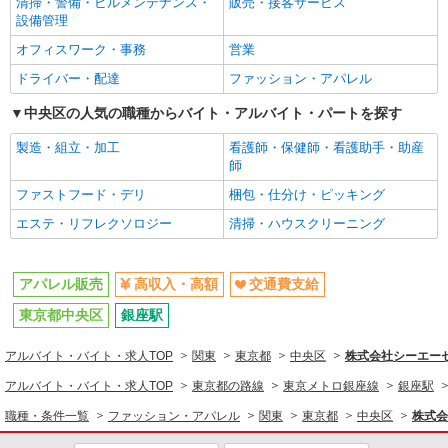
清掃・警備・ビルメンテナンス・
販売・接客サービス
アパレル販売
設備管理
オフィスワーク・事務
営業
同じ特徴から求人を探す
ドライバー・配達
ファッション・アパレル
交通費支給
中央区の人気の職種からバイト・アルバイト・パートを探す
製造・組立・加工
看護師・保健師・看護助手・助産
師
ファストフード・デリ
梱包・仕分け・ピッキング
エステ・リフレクソロジー
清掃・ハウスクリーニング
アパレル販売
高収入・高額
交通費支給
東京都中央区
銀座駅
アルバイト・バイト・求人TOP
関東
東京都
中央区
株式会社シーエーセー
アルバイト・バイト・求人TOP
東京都の路線
東京メトロ銀座線
銀座駅
職種・条件一覧
ファッション・アパレル
関東
東京都
中央区
株式会