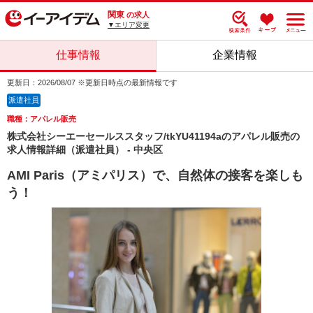
関東
の求人
▼エリア変更
仕事情報
企業情報
更新日：2026/08/07 ※更新日時点の最新情報です
派遣社員
職種：アパレル販売
株式会社シーエーセールススタッフ/tkYU41194aのアパレル販売の
求人情報詳細（派遣社員） - 中央区
AMI Paris（アミパリス）で、自然体の接客を楽しも
う！