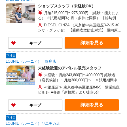
補は月給27万円〜）
大宮店／ルミネ有楽町店 ルミネ立川店／ルミネ町
ショップスタッフ（未経験OK）
田店／池袋PARCO店／東京スカイツリータウン・
月給215,000円〜275,000円 （経験・能力によ
ソラマチ店 イクスピアリ店／イオンレイクタウン
る） ※試用期間3ヶ月（条件は同様） 【給与例】
店／ジョイナス店／テラスモール湘南店 タカシマ
月給245,000円 別途、残業代全額支給 (社会人経
ヤ ゲートタワーモール店／イオンモール各務原イ
DIESEL GINZA （東京都中央区銀座3-2-15 ギ
験2年、アパレル経験あり)
ンター店／イオン大高SC店 なんばCITY店／天王
ンザ・グラッセ） 【受動喫煙防止対策】 屋内原則
寺MIO店／阪神梅田本店／京都ポルタ店／阪急西
禁煙（喫煙室あり）
宮ガーデンズ店 ルクアイーレ大阪店／岡山一番街
詳細を見る
キープ
店／ミナモア広島店／博多阪急店／天神ソラリア
プラザ店 ▽他、詳しくは備考をご参照ください。
正社員
LOUNIE（ルーニィ） 銀座店
未経験歓迎のアパレル販売スタッフ
未経験：月給243,800円〜400,000円 経験者
（店長候補）：月給300,000円〜 ※試用期間中は
270,000円〜 ★固定残業手当：30,800円（月給に
≪銀座店≫ 東京都中央区銀座8-8-5 陽栄銀座
含む） ※経験・能力考慮 ※固定残業時間は1ヶ月
ビル1F ■各線「新橋駅」より徒歩5分
あたり20時間、超過時は追加で残業手当支給 ※月
3万円まで交通費支給 ※試用期間（2〜3ヶ月）も
詳細を見る
キープ
同条件 【手当】固定残業手当／資格手当／店舗職
制手当／住宅手当（実家外かつ賃貸の場合のみ別
途支給）※試用期間明けから支給／特別手当 ※手
正社員
当の種類はエリアにより異なります。詳細は面接
LOUNIE（ルーニィ）ヤエチカ店
時にお尋ねください。 ＼入社３大特典キャンペー