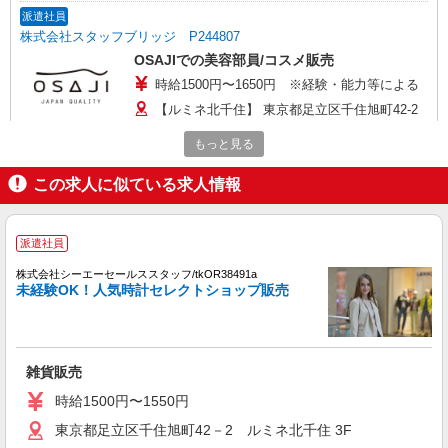
派遣社員
株式会社スタッフブリッジ P244807
OSAJIでの美容部員/コスメ販売
時給1500円〜1650円 ※経験・能力等による
【ルミネ北千住】 東京都足立区千住旭町42-2
もっと見る
詳細を見る
キープ
この求人に似ている求人情報
派遣社員
株式会社スタッフブリッジ P245964
派遣社員
Aesopでの美容部員/コスメ販売
時給1600円〜1880円 ※経験・能力等による
株式会社シーエーセールススタッフ/tkOR38491a
未経験OK！人気時計セレクトショップ販売
【ルミネ北千住】 東京都足立区千住旭町42-2
詳細を見る
キープ
雑貨販売
派遣社員
時給1500円〜1550円
株式会社シーエーセールススタッフ/tkGS38491b
東京都足立区千住旭町42－2 ルミネ北千住 3F
雑貨販売