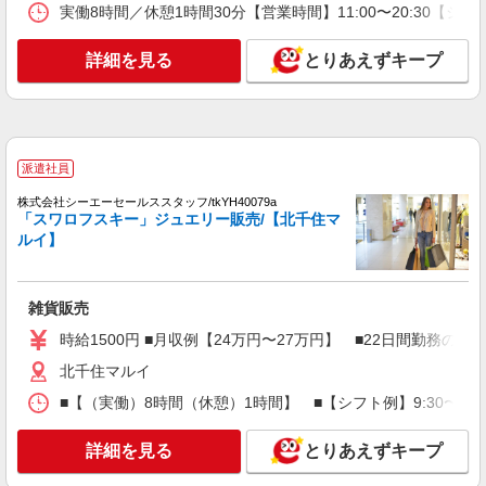
時給1500円〜1550円
実働8時間／休憩1時間30分【営業時間】11:00〜20:30【シフ
ルミネ北千住
詳細を見る
とりあえずキープ
詳細を見る
キープ
派遣社員
株式会社シーエーセールススタッフ/tkOR38491a
派遣社員
雑貨販売
株式会社シーエーセールススタッフ/tkYH40079a
時給1500円〜1550円
「スワロフスキー」ジュエリー販売/【北千住マ
東京都足立区千住旭町42－2 ルミネ北千住
ルイ】
3F
詳細を見る
キープ
雑貨販売
時給1500円 ■月収例【24万円〜27万円】 ■22日間勤務の場
派遣社員
北千住マルイ
株式会社シーエーセールススタッフ/tkYH40079a
雑貨販売
■【（実働）8時間（休憩）1時間】 ■【シフト例】9:30〜18:30/1
時給1500円 ■月収例【24万円〜27万円】 ■22
日間勤務の場合＝264,000円（内訳：時給1500円×
詳細を見る
とりあえずキープ
実働8時間×22日） ＋残業代（1.25倍：1分単位
北千住マルイ
で支給） ※時給は経験により変動します。