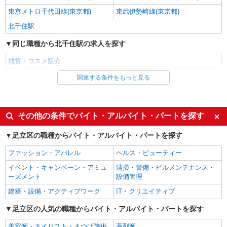
東京メトロ千代田線(東京都)
東武伊勢崎線(東京都)
北千住駅
同じ職種から北千住駅の求人を探す
雑貨・コスメ販売
関連する条件をもっと見る
同じ雇用形態から北千住駅の求人を探す
派遣社員
同じ特徴から北千住駅の求人を探す
その他の条件でバイト・アルバイト・パートを探す
週払い
上場企業・上場企業のグループ会
足立区の職種からバイト・アルバイト・パートを探す
社
ファッション・アパレル
ヘルス・ビューティー
交通費支給
イベント・キャンペーン・アミュ
清掃・警備・ビルメンテナンス・
同じ職種から求人を探す
ーズメント
設備管理
ファッション・アパレル
建築・設備・アクティブワーク
IT・クリエイティブ
雑貨・コスメ販売
足立区の人気の職種からバイト・アルバイト・パートを探す
同じ特徴から求人を探す
美容師・ネイリスト・まつげ施術
薬剤師