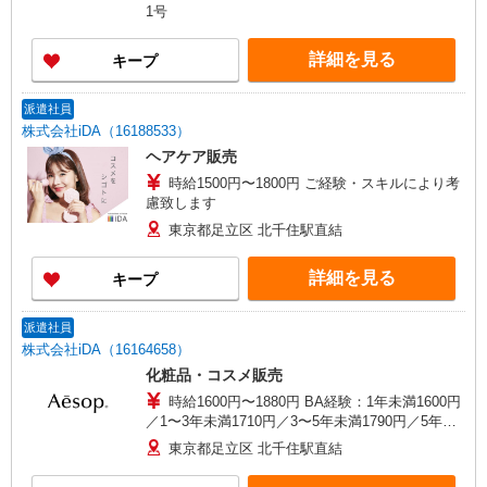
これまでの経験を考慮 ・賞与年2回（7月・12月）
1号
◎販売ノルマがないので安心 ◎販売実績優秀者に
はインセンティブあり 数字のプレッシャーに追わ
詳細を見る
キープ
れる心配はなく、売れた時に収入がアップする
「いいとこ取り」なので安心してスタートできま
す！
派遣社員
株式会社iDA（16188533）
ヘアケア販売
時給1500円〜1800円 ご経験・スキルにより考
慮致します
東京都足立区 北千住駅直結
詳細を見る
キープ
派遣社員
株式会社iDA（16164658）
化粧品・コスメ販売
時給1600円〜1880円 BA経験：1年未満1600円
／1〜3年未満1710円／3〜5年未満1790円／5年以
上1880円
東京都足立区 北千住駅直結