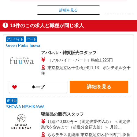
日＝247,500円＋残業代（1分単位）※時給設定は経
験、シフト希望により異なります。
詳細を見る
ID：AE0716154052
14
件のこの求人と職種が同じ求人
掲載期間終了
アルバイト
パート
Green Parks fuuwa
アパレル・雑貨販売スタッフ
［アルバイト・パート］時給1,226円
東京都足立区千住橋戸町1-13 ポンテポルタ千
住
詳細を見る
キープ
正社員
SHOWA NISHIKAWA
寝装品の販売スタッフ
月給240,000円〜（固定残業代込み） ＜固定残
業代を含みます（超過分全額支給）＞ 月給
240,000円の場合、35,000円（21h/月） ・前職や
ららテラス北綾瀬 東京都足立区谷中四丁目8番