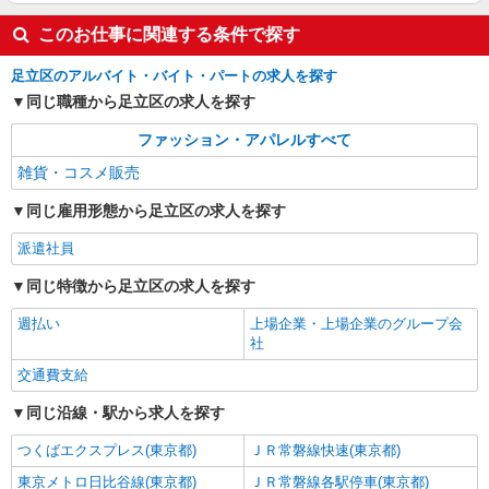
このお仕事に関連する条件で探す
詳細を見る
キープ
足立区のアルバイト・バイト・パートの求人を探す
派遣社員
同じ職種から足立区の求人を探す
パルド株式会社【kb】
販売スタッフ
ファッション・アパレルすべて
時給1,400円〜1,500円（経験・能力による）
雑貨・コスメ販売
東京都足立区のルミネ北千住
同じ雇用形態から足立区の求人を探す
詳細を見る
キープ
派遣社員
同じ特徴から足立区の求人を探す
週払い
上場企業・上場企業のグループ会
社
交通費支給
同じ沿線・駅から求人を探す
つくばエクスプレス(東京都)
ＪＲ常磐線快速(東京都)
東京メトロ日比谷線(東京都)
ＪＲ常磐線各駅停車(東京都)