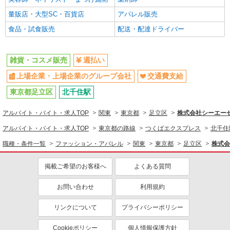
上場企業・上場企業のグループ会
交通費支給
量販店・大型SC・百貨店
アパレル販売
社
食品・試食販売
配送・配達ドライバー
雑貨・コスメ販売
週払い
上場企業・上場企業のグループ会社
交通費支給
東京都足立区
北千住駅
アルバイト・バイト・求人TOP
関東
東京都
足立区
株式会社シーエーセー
アルバイト・バイト・求人TOP
東京都の路線
つくばエクスプレス
北千住
職種・条件一覧
ファッション・アパレル
関東
東京都
足立区
株式会
掲載ご希望のお客様へ
よくある質問
お問い合わせ
利用規約
リンクについて
プライバシーポリシー
Cookieポリシー
個人情報保護方針