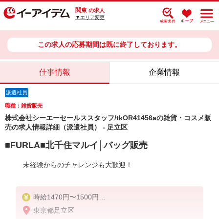
関東
の求人
▼エリア変更
この求人の応募期間は既に終了しております。
仕事情報
企業情報
派遣社員
職種：雑貨販売
株式会社シーエーセールススタッフ/tkOR41456aの雑貨・コスメ販
売の求人情報詳細（派遣社員） - 足立区
■FURLA■北千住マルイ│バッグ販売
未経験からのチャレンジも大歓迎！
時給1470円〜1500円
東京都足立区
【時給】1,500円【月収例】1,500円×7時間30分×22